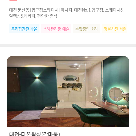
대전 둔산동 [압구정스웨디시] 마사지, 대전No.1 압구정, 스웨디시&
릴렉싱&테라피, 편안한 휴식
우리집간판 가을
스웨관리짱 예슬
손맛장인 소리
명불허전 서윤
대전-다온왁싱(갈마동)