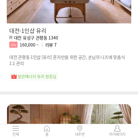
대전-1인샵 유리
대전 유성구 관평동 1340
160,000 ~
리뷰
7
6%
대전 관평동 1인샵 [유리] 혼자만을 위한 공간, 손님의 니즈에 맞춤식
1:1 관리
밝은에너지 유리 원장님
전체
홈
내주변
마이페이지