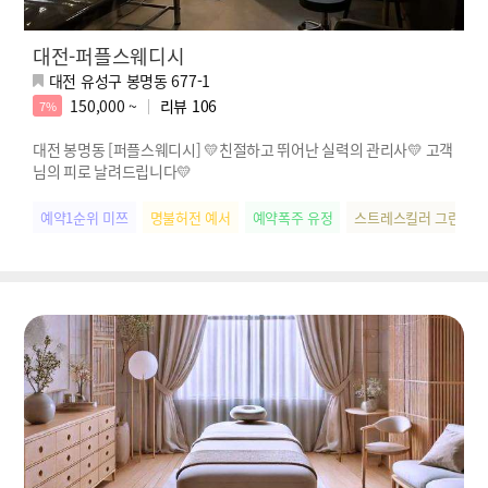
대전-퍼플스웨디시
대전 유성구 봉명동 677-1
150,000 ~
리뷰
106
7%
대전 봉명동 [퍼플스웨디시] 💛친절하고 뛰어난 실력의 관리사💛 고객
님의 피로 날려드립니다💛
예약1순위 미쯔
명불허전 예서
예약폭주 유정
스트레스킬러 그린