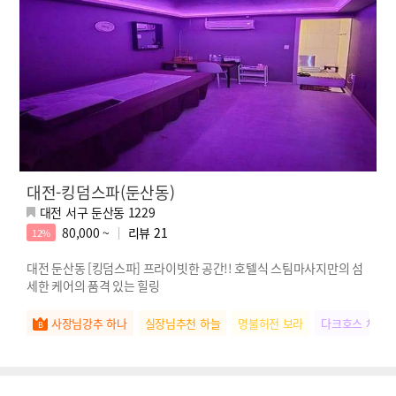
대전-킹덤스파(둔산동)
대전 서구 둔산동 1229
80,000 ~
리뷰
21
12%
대전 둔산동 [킹덤스파] 프라이빗한 공간!! 호텔식 스팀마사지만의 섬
세한 케어의 품격 있는 힐링
사장님강추 하나
실장님추천 하늘
명불허전 보라
다크호스 채리