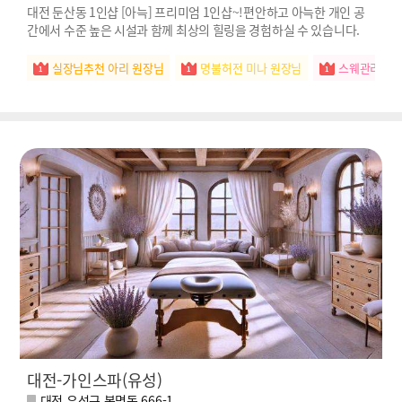
대전 둔산동 1인샵 [아늑] 프리미엄 1인샵~!편안하고 아늑한 개인 공
간에서 수준 높은 시설과 함께 최상의 힐링을 경험하실 수 있습니다.
실장님추천 아리 원장님
명불허전 미나 원장님
스웨관리짱 
대전-가인스파(유성)
대전 유성구 봉명동 666-1