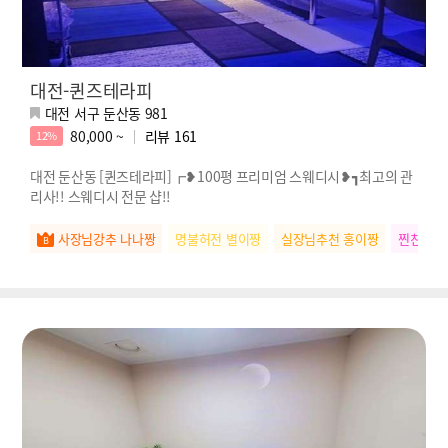
대전-퀸즈테라피
대전 서구 둔산동 981
80,000 ~
리뷰
161
12%
대전 둔산동 [퀸즈테라피]┏❥100평 프리미엄 스웨디시❥┓최고의 관
리사!! 스웨디시 전문 샵!!
사장님강추 나나짱
명불허전 별이짱
실장님추천 홍이짱
찐친절 