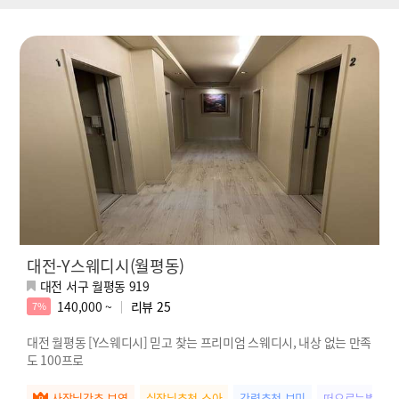
대전-Y스웨디시(월평동)
대전 서구 월평동 919
140,000 ~
리뷰
25
7%
대전 월평동 [Y스웨디시] 믿고 찾는 프리미엄 스웨디시, 내상 없는 만족
도 100프로
사장님강추 보영
실장님추천 소아
강력추천 보미
떠오르는별 유