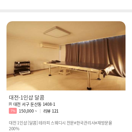
대전-1인샵 달콤
대전 서구 둔산동 1408-1
150,000 ~
리뷰
121
7%
대전 1인샵 [달콤] 테라피 스웨디시 전문#한국관리사#재방문율
200%