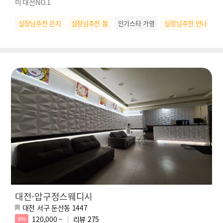
미 대전NO.1
실장님추천 은지
실장님추천 봄
인기스타 가영
실장님추천 안나
대전-압구정스웨디시
대전 서구 둔산동 1447
120,000 ~
리뷰
275
8%