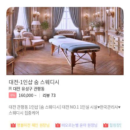
대전-1인샵 숨 스웨디시
대전 유성구 관평동
160,000 ~
리뷰
73
6%
대전 관평동 1인샵 [숨 스웨디시] 대전 NO.1 1인실 시설♥한국관리사♥
스웨디시 집중케어
명불허전 해인 원장님
떠오르는별 윤아 원장님
힐링장인 지