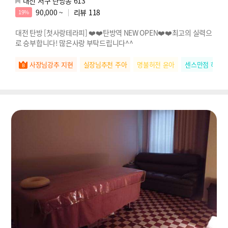
대전 서구 탄방동 613
90,000 ~
리뷰
118
19%
대전 탄방 [첫사랑테라피] ❤️❤️탄방역 NEW OPEN❤️❤️최고의 실력으
로 승부합니다! 많은사랑 부탁드립니다^^
사장님강추 지현
실장님추천 주아
명불허전 윤아
센스만점 하나