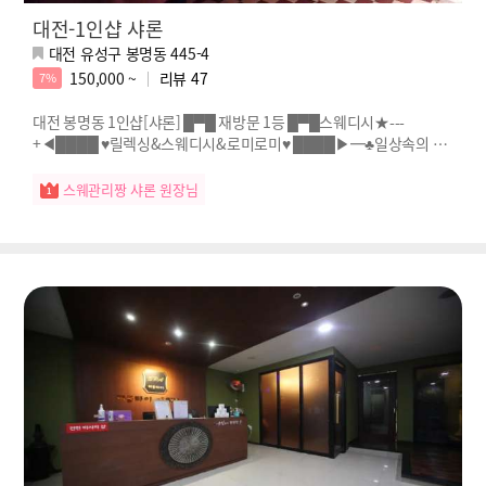
대전-1인샵 샤론
대전 유성구 봉명동 445-4
150,000 ~
리뷰
47
7%
대전 봉명동 1인샵[샤론] █▀█ 재방문 1등 █▀█스웨디시★---
+◀████ ♥릴렉싱&스웨디시&로미로미♥ ████▶━♣일상속의 휴
식처♤♠♤
스웨관리짱 샤론 원장님