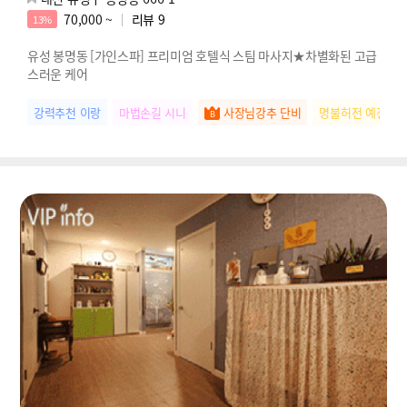
70,000 ~
리뷰
9
13%
유성 봉명동 [가인스파] 프리미엄 호텔식 스팀 마사지★차별화된 고급
스러운 케어
강력추천 이랑
마법손길 시니
사장님강추 단비
명불허전 예진