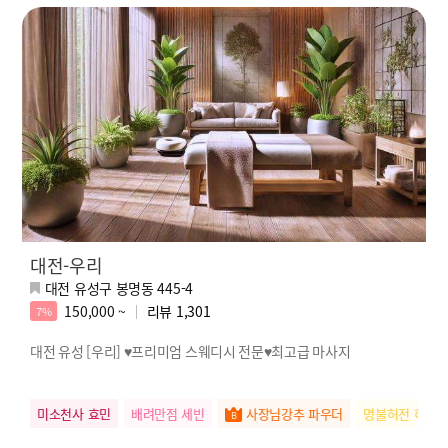
대전-우리
대전 유성구 봉명동 445-4
150,000 ~
리뷰
1,301
7%
대전 유성 [우리] ♥프리미엄 스웨디시 전문♥최고급 마사지
미소천사 효민
배려만점 세빈
사장님강추 파우더
명불허전 하루