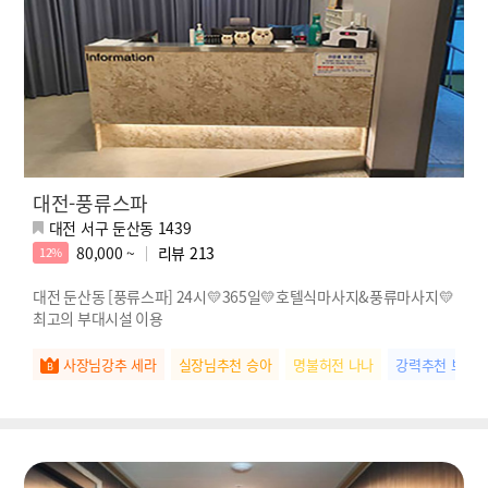
대전-풍류스파
대전 서구 둔산동 1439
80,000 ~
리뷰
213
12%
대전 둔산동 [풍류스파] 24시💛365일💛호텔식마사지&풍류마사지💛
최고의 부대시설 이용
사장님강추 세라
실장님추천 승아
명불허전 나나
강력추천 보영