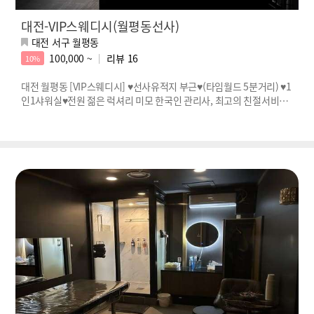
대전-VIP스웨디시(월평동선사)
대전 서구 월평동
100,000 ~
리뷰
16
10%
대전 월평동 [VIP스웨디시] ♥선사유적지 부근♥(타임월드 5분거리) ♥1
인1샤워실♥전원 젊은 럭셔리 미모 한국인 관리사, 최고의 친절서비스
를 선사드립니다