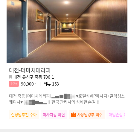
대전-더마치테라피
대전 유성구 죽동 706-1
90,000 ~
리뷰
153
19%
대전 죽동 [더마치테라피]▂▅▇█▓▒░ ♥호텔식VIP마사지+릴렉싱스
웨디시♥ ░▒▓█▇▅▂⁑한국 관리사의 섬세한 손길⁑
실장님추천 수아
마사지갑 미연
사장님강추 미주
마법손길 예리