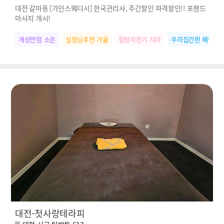
대전 갈마동 [가인스웨디시] 한국관리사, 주간할인 파격할인!! 포핸드
마사지 개시!
개성만점 소은
실장님추천 가율
힐링자판기 지아
우리집간판 혜인
대전-첫사랑테라피