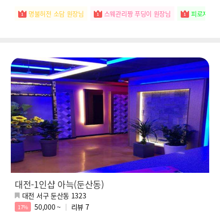
명불허전 소담 원장님
스웨관리짱 푸딩이 원장님
피로저격수
대전-1인샵 아늑(둔산동)
대전 서구 둔산동 1323
50,000 ~
리뷰
7
17%