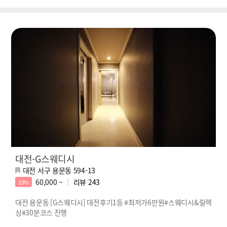
대전-G스웨디시
대전 서구 용문동 594-13
60,000 ~
리뷰
243
15%
대전 용문동 [G스웨디시] 대전후기1등 #최저가6만원#스웨디시&릴렉
싱#30분코스 진행