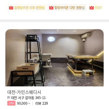
실장님추천 지희 원장님
힐링아이콘 다민 원장님
명불허전 
대전-가인스웨디시
대전 서구 갈마동 345-11
90,000 ~
리뷰
229
10%