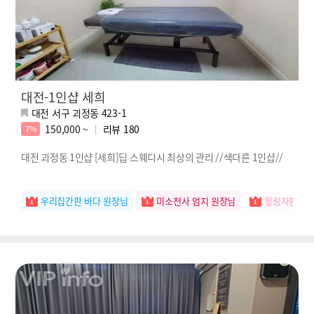
대전-1인샵 세희
대전 서구 괴정동 423-1
150,000 ~
리뷰
180
7%
대전 괴정동 1인샵 [세희]딥 스웨디시 최상의 관리 //색다른 1인샵//
우리집간판 바다 원장님
미소천사 엄지 원장님
힐링자판기 