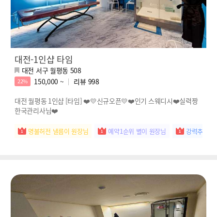
대전-1인샵 타임
대전 서구 월평동 508
150,000 ~
리뷰
998
22%
대전 월평동 1인샵 [타임] ❤️💛신규오픈💛❤️인기 스웨디시❤️실력짱
한국관리사님❤️
명불허전 낼름이 원장님
예약1순위 별이 원장님
강력추천 아