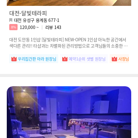
대전-달빛테라피
대전 유성구 용계동 677-1
120,000 ~
리뷰
143
8%
대전 도안동 1인샵 [달빛테라피] NEW-OPEN 1인샵 아늑한 공간에서
색다른 관리!! 타샵과는 차별화된 관리방법으로 고객님들의 소중한 시
간을 채워드립니다.
우리집간판 아라 원장님
예약1순위 샛별 원장님
사장님강추 