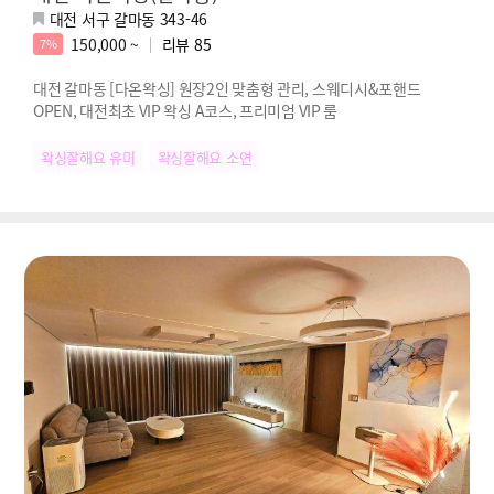
대전 서구 갈마동 343-46
150,000 ~
리뷰
85
7%
대전 갈마동 [다온왁싱] 원장2인 맞춤형 관리, 스웨디시&포핸드
OPEN, 대전최초 VIP 왁싱 A코스, 프리미엄 VIP 룸
왁싱잘해요 유미
왁싱잘해요 소연