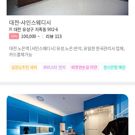
대전-샤인스웨디시
대전 유성구 지족동 902-6
100,000 ~
리뷰
113
10%
대전 노은역 [샤인스웨디시] 유성.노은.반석, 유일한 한국관리사 업체,
카드결제가능
실장님추천 세희
SNS스타 연지
따뜻한손길 미연
센스만점 예린
마