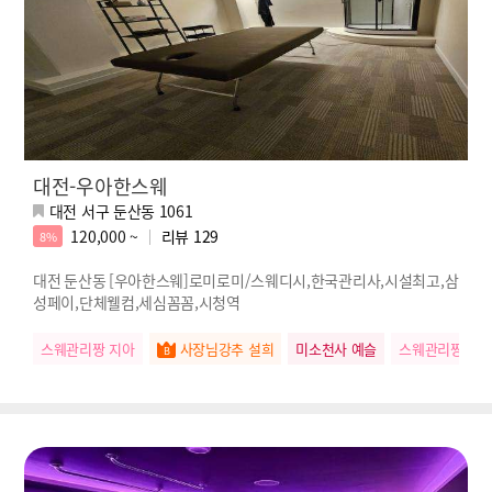
대전-우아한스웨
대전 서구 둔산동 1061
120,000 ~
리뷰
129
8%
대전 둔산동 [우아한스웨]로미로미/스웨디시,한국관리사,시설최고,삼
성페이,단체웰컴,세심꼼꼼,시청역
스웨관리짱 지아
사장님강추 설희
미소천사 예슬
스웨관리짱 수