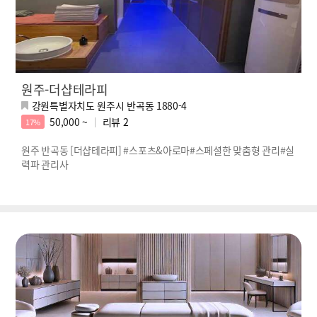
원주-더샵테라피
강원특별자치도 원주시 반곡동 1880-4
50,000 ~
리뷰
2
17%
원주 반곡동 [더샵테라피] #스포츠&아로마#스페셜한 맞춤형 관리#실
력파 관리사