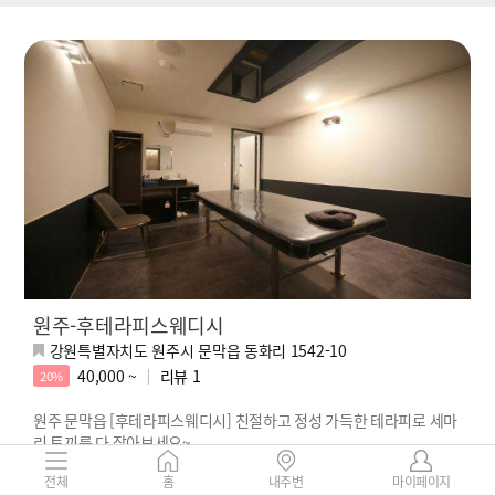
원주-후테라피스웨디시
강원특별자치도 원주시 문막읍 동화리 1542-10
40,000 ~
리뷰
1
20%
원주 문막읍 [후테라피스웨디시] 친절하고 정성 가득한 테라피로 세마
리 토끼를 다 잡아보세요~
전체
홈
내주변
마이페이지