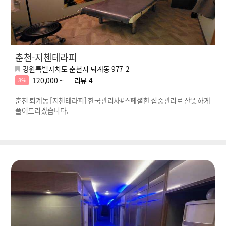
춘천-지첸테라피
강원특별자치도 춘천시 퇴계동 977-2
120,000 ~
리뷰
4
8%
춘천 퇴계동 [지첸테라피] 한국관리사#스페셜한 집중관리로 산뜻하게
풀어드리겠습니다.