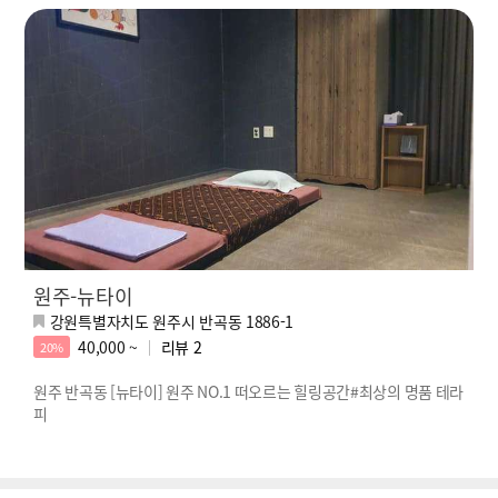
원주-뉴타이
강원특별자치도 원주시 반곡동 1886-1
40,000 ~
리뷰
2
20%
원주 반곡동 [뉴타이] 원주 NO.1 떠오르는 힐링공간#최상의 명품 테라
피