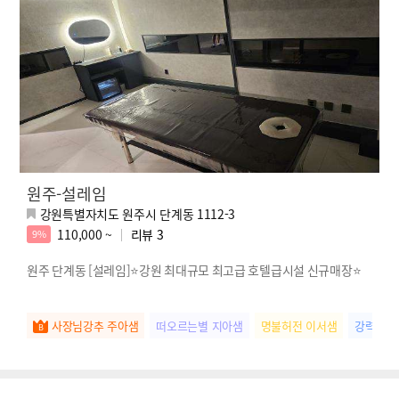
원주-설레임
강원특별자치도 원주시 단계동 1112-3
110,000 ~
리뷰
3
9%
원주 단계동 [설레임]⭐강원 최대규모 최고급 호텔급시설 신규매장⭐
사장님강추 주아샘
떠오르는별 지아샘
명불허전 이서샘
강력추천