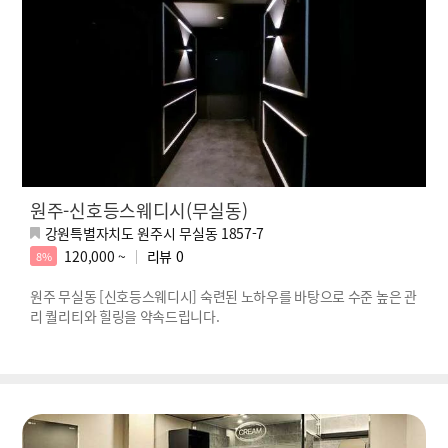
원주-신호등스웨디시(무실동)
강원특별자치도 원주시 무실동 1857-7
120,000 ~
리뷰
0
8%
원주 무실동 [신호등스웨디시] 숙련된 노하우를 바탕으로 수준 높은 관
리 퀄리티와 힐링을 약속드립니다.