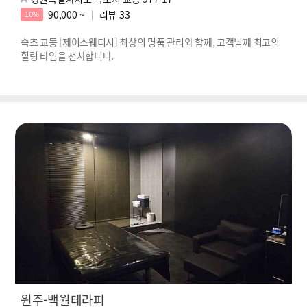
90,000 ~
리뷰
33
10%
속초 교동 [제이스웨디시] 최상의 명품 관리와 함께, 고객님께 최고의
힐링 타임을 선사합니다.
원주-백월테라피