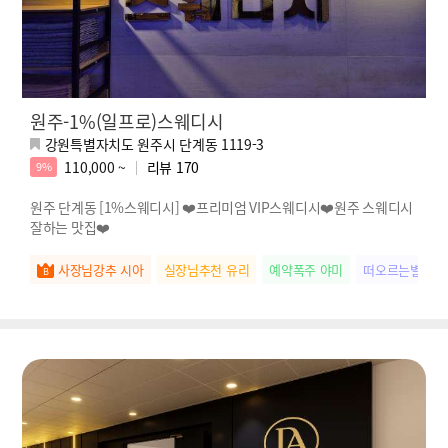
원주-1%(일프로)스웨디시
강원특별자치도 원주시 단계동 1119-3
110,000 ~
리뷰
170
9%
원주 단계동 [1%스웨디시] ❤️프리미엄 VIP스웨디시❤️원주 스웨디시
잘하는 맛집❤️
사장님강추 시아
실장님추천 유리
예약폭주 야미
떠오르는별 미