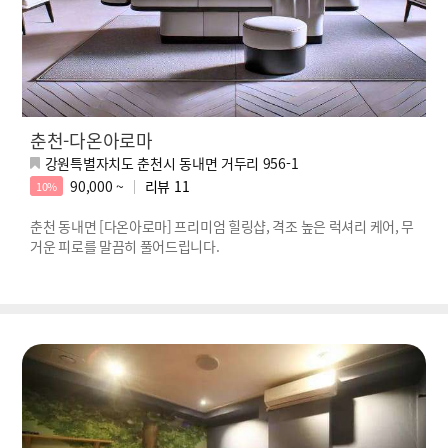
춘천-다온아로마
강원특별자치도 춘천시 동내면 거두리 956-1
90,000 ~
리뷰
11
10%
춘천 동내면 [다온아로마] 프리미엄 힐링샵, 격조 높은 럭셔리 케어, 무
거운 피로를 말끔히 풀어드립니다.