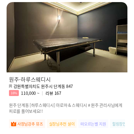
원주-하루스웨디시
강원특별자치도 원주시 단계동 847
110,000 ~
리뷰
167
16%
원주 단계동 [하루스웨디시] 아로마 & 스웨디시 # 원주 관리사님에게
피로를 풀어보세요!!
사장님강추 뮤즈
실장님추천 설이
떠오르는별 지원
힐링장인 라