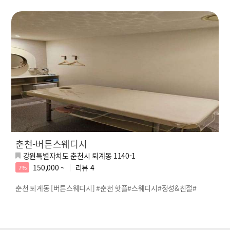
춘천-버튼스웨디시
강원특별자치도 춘천시 퇴계동 1140-1
150,000 ~
리뷰
4
7%
춘천 퇴계동 [버튼스웨디시] #춘천 핫플#스웨디시#정성&친절#