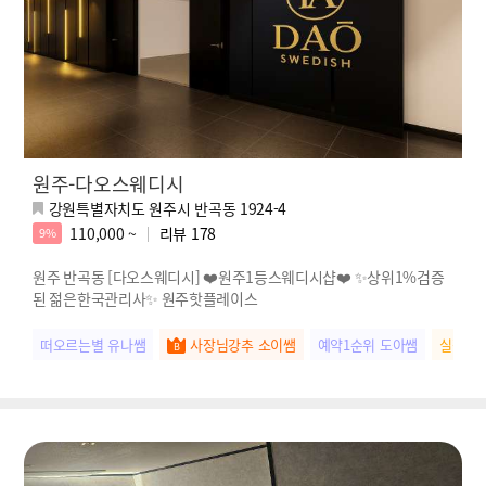
원주-다오스웨디시
강원특별자치도 원주시 반곡동 1924-4
110,000 ~
리뷰
178
9%
원주 반곡동 [다오스웨디시] ❤️원주1등스웨디시샵❤️ ✨상위1%검증
된 젊은한국관리사✨ 원주핫플레이스
떠오르는별 유나쌤
사장님강추 소이쌤
예약1순위 도아쌤
실장님