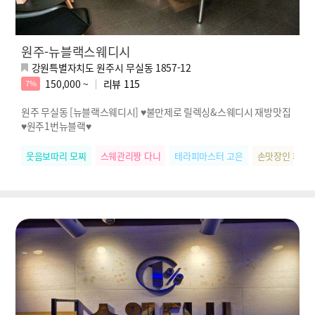
원주-뉴블랙스웨디시
강원특별자치도 원주시 무실동 1857-12
150,000 ~
리뷰
115
7%
원주 무실동 [뉴블랙스웨디시] ♥불만제로 릴렉싱&스웨디시 재방맛집
♥원주1번뉴블랙♥
웃음보따리 모찌
스웨관리짱 다니
테라피마스터 고은
손맛장인 화영