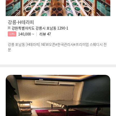
강릉-H테라피
강원특별자치도 강릉시 포남동 1290-1
140,000 ~
리뷰
47
13%
강릉 포남동 [H테라피] NEW오픈#한국관리사#프리미엄 스웨디시 전
문