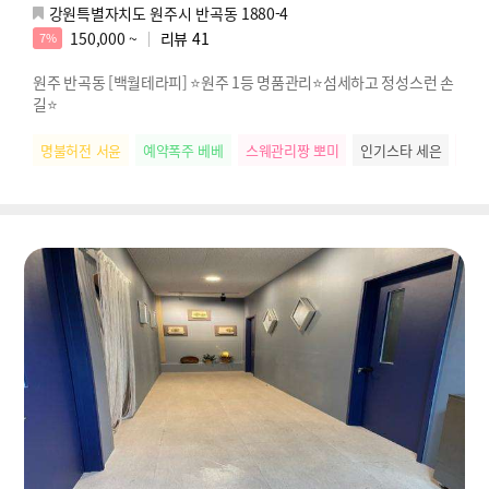
강원특별자치도 원주시 반곡동 1880-4
150,000 ~
리뷰
41
7%
원주 반곡동 [백월테라피] ⭐원주 1등 명품관리⭐섬세하고 정성스런 손
길⭐
명불허전 서윤
예약폭주 베베
스웨관리짱 뽀미
인기스타 세은
배려