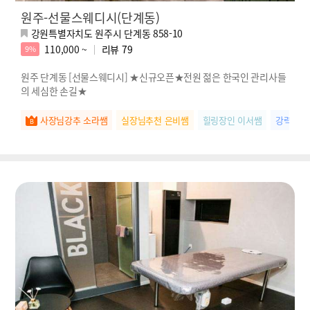
원주-선물스웨디시(단계동)
강원특별자치도 원주시 단계동 858-10
110,000 ~
리뷰
79
9%
원주 단계동 [선물스웨디시] ★신규오픈★전원 젊은 한국인 관리사들
의 세심한 손길★
사장님강추 소라쌤
실장님추천 은비쌤
힐링장인 이서쌤
강력추천