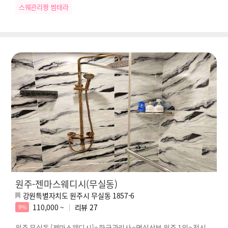
스웨관리짱 썸테라
원주-젠마스웨디시(무실동)
강원특별자치도 원주시 무실동 1857-6
110,000 ~
리뷰
27
9%
원주 무실동 [젠마스웨디시]⭐한국관리사⭐명실상부 원주 1위⭐전신