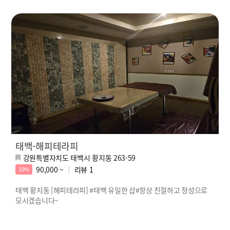
태백-해피테라피
강원특별자치도 태백시 황지동 263-59
90,000 ~
리뷰
1
19%
태백 황지동 [해피테라피] #태백 유일한 샵#항상 친절하고 정성으로
모시겠습니다~