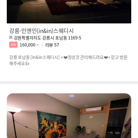
강릉-인앤인(in&in)스웨디시
강원특별자치도 강릉시 포남동 1169-5
160,000 ~
리뷰
57
6%
강릉 포남동 [in&in스웨디시] ⭐❤️정성것 관리해드려요❤️⭐믿고 방문
해주세요👍