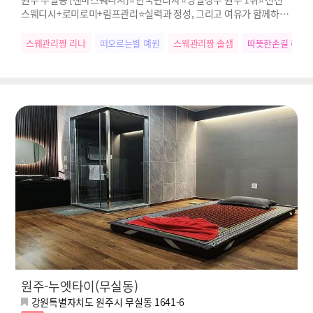
스웨디시+로미로미+림프관리⭐실력과 정성, 그리고 여유가 함께하는
진짜 힐링
스웨관리짱 리나
떠오르는별 예원
스웨관리짱 솔샘
따뜻한손길 혜나
원주-누엣타이(무실동)
강원특별자치도 원주시 무실동 1641-6