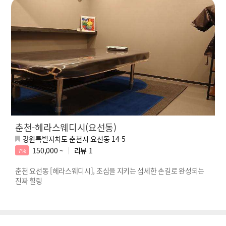
춘천-헤라스웨디시(요선동)
강원특별자치도 춘천시 요선동 14-5
150,000 ~
리뷰
1
7%
춘천 요선동 [헤라스웨디시], 초심을 지키는 섬세한 손길로 완성되는
진짜 힐링