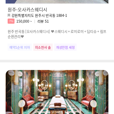
원주-오사카스웨디시
강원특별자치도 원주시 반곡동 1884-1
150,000 ~
리뷰
51
7%
원주 반곡동 [오사카스웨디시] 🧡스웨디시 + 로미로미 + 딥티슈 + 림프
순환관리🧡
예약1순위 지아
미소천사 솔
개성만점 세정