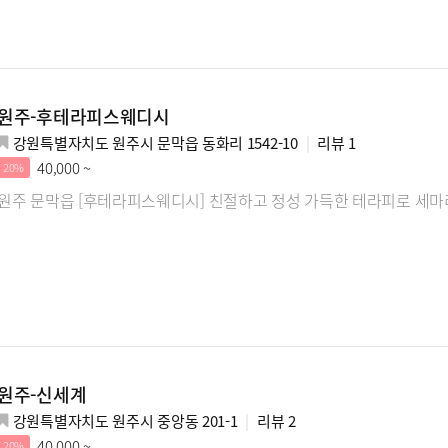
원주-후테라피스웨디시
강원특별자치도 원주시 문막읍 동화리 1542-10
리뷰
1
40,000 ~
20%
원주 문막읍 [후테라피스웨디시] 친절하고 정성 가득한 테라피로 세마
원주-신세계
강원특별자치도 원주시 중앙동 201-1
리뷰
2
40,000 ~
20%