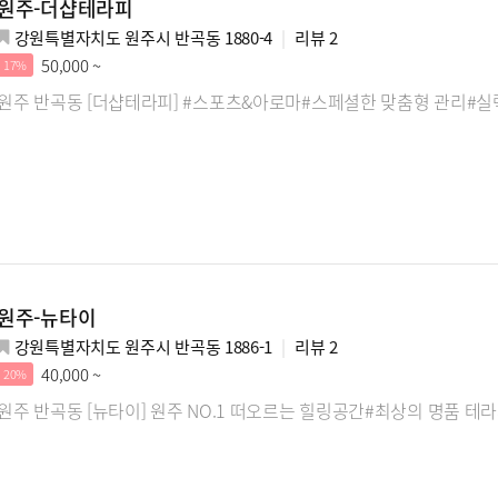
원주-더샵테라피
강원특별자치도 원주시 반곡동 1880-4
리뷰
2
50,000 ~
17%
원주 반곡동 [더샵테라피] #스포츠&아로마#스페셜한 맞춤형 관리#실
원주-뉴타이
강원특별자치도 원주시 반곡동 1886-1
리뷰
2
40,000 ~
20%
원주 반곡동 [뉴타이] 원주 NO.1 떠오르는 힐링공간#최상의 명품 테