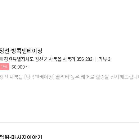
정선-방콕앤베이징
강원특별자치도 정선군 사북읍 사북리 356-283
리뷰
3
60,000 ~
15%
정선 사북읍 [방콕앤베이징] 퀄리티 높은 케어로 힐링을 선사해드립니
철원-마사지이야기