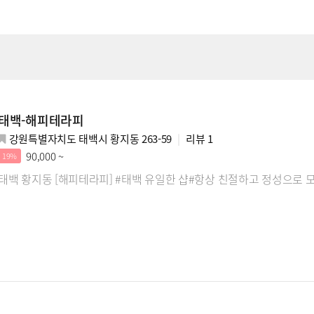
태백-해피테라피
강원특별자치도 태백시 황지동 263-59
리뷰
1
90,000 ~
19%
태백 황지동 [해피테라피] #태백 유일한 샵#항상 친절하고 정성으로