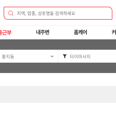
지역, 업종, 상호명을 검색하세요
출근부
내주변
홈케어
커
 황지동
타이마사지