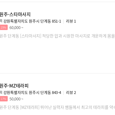
원주-스타마사지
강원특별자치도 원주시 단계동 851-1
리뷰
1
60,000 ~
25%
원주 단계동 [스타마사지] 적당한 압과 시원한 마사지로 개운하게 몸
원주-MZ테라피
강원특별자치도 원주시 단계동 843-4
리뷰
2
50,000 ~
17%
원주 단계동 [MZ테라피] 뛰어난 실력자 쌤들께서 최고의 테라피를 