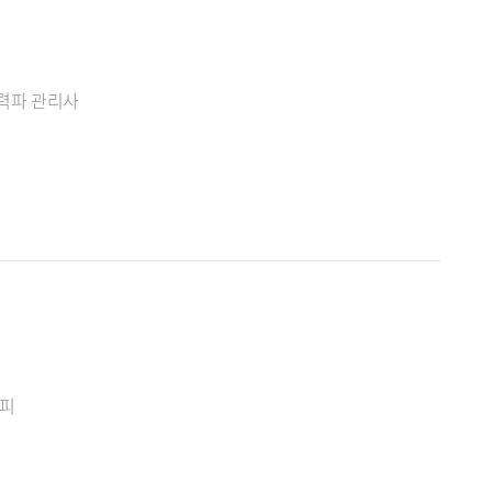
력파 관리사
라피