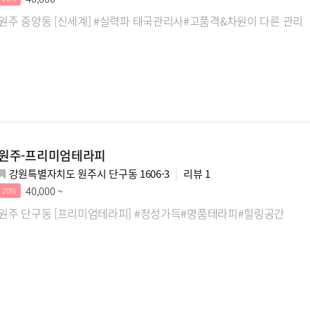
원주 중앙동 [신세계] #실력파 태국관리사#고품격&차원이 다른 관리
원주-프리미엄테라피
강원특별자치도 원주시 단구동 1606-3
리뷰
1
40,000 ~
20%
원주 단구동 [프리미엄테라피] #정성가득#명품테라피#힐링공간