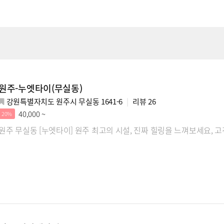
원주-누엣타이(무실동)
강원특별자치도 원주시 무실동 1641-6
리뷰
26
40,000 ~
20%
원주 무실동 [누엣타이] 원주 최고의 시설, 진짜 힐링을 느껴보세요,