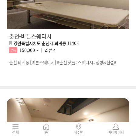
춘천-버튼스웨디시
강원특별자치도 춘천시 퇴계동 1140-1
150,000 ~
리뷰
4
7%
춘천 퇴계동 [버튼스웨디시] #춘천 핫플#스웨디시#정성&친절#
전체
홈
내주변
마이페이지