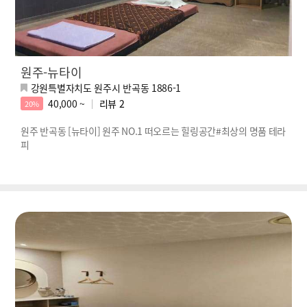
원주-뉴타이
강원특별자치도 원주시 반곡동 1886-1
40,000 ~
리뷰
2
20%
원주 반곡동 [뉴타이] 원주 NO.1 떠오르는 힐링공간#최상의 명품 테라
피