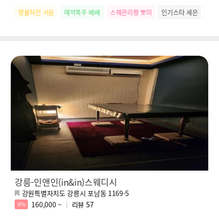
명불허전 서윤
예약폭주 베베
스웨관리짱 뽀미
인기스타 세은
배려
강릉-인앤인(in&in)스웨디시
강원특별자치도 강릉시 포남동 1169-5
160,000 ~
리뷰
57
6%