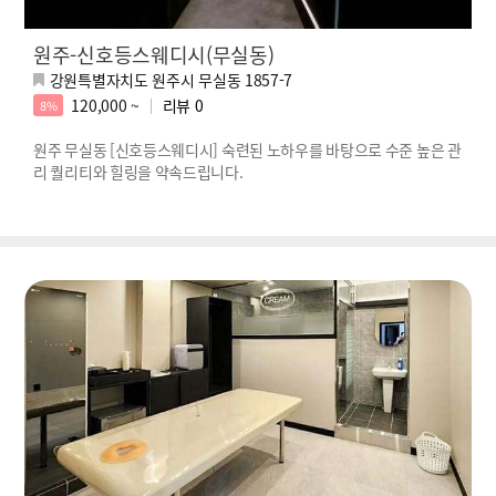
원주-신호등스웨디시(무실동)
강원특별자치도 원주시 무실동 1857-7
120,000 ~
리뷰
0
8%
원주 무실동 [신호등스웨디시] 숙련된 노하우를 바탕으로 수준 높은 관
리 퀄리티와 힐링을 약속드립니다.