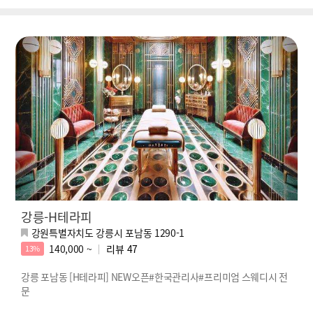
강릉-H테라피
강원특별자치도 강릉시 포남동 1290-1
140,000 ~
리뷰
47
13%
강릉 포남동 [H테라피] NEW오픈#한국관리사#프리미엄 스웨디시 전
문