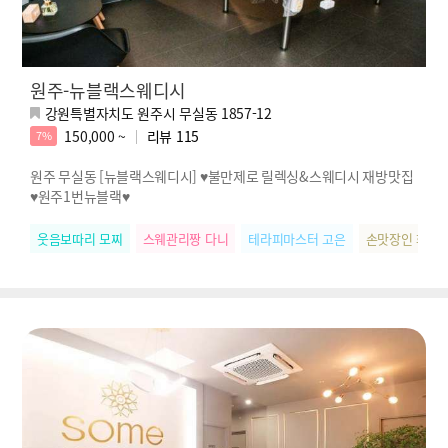
원주-뉴블랙스웨디시
강원특별자치도 원주시 무실동 1857-12
150,000 ~
리뷰
115
7%
원주 무실동 [뉴블랙스웨디시] ♥불만제로 릴렉싱&스웨디시 재방맛집
♥원주1번뉴블랙♥
웃음보따리 모찌
스웨관리짱 다니
테라피마스터 고은
손맛장인 화영