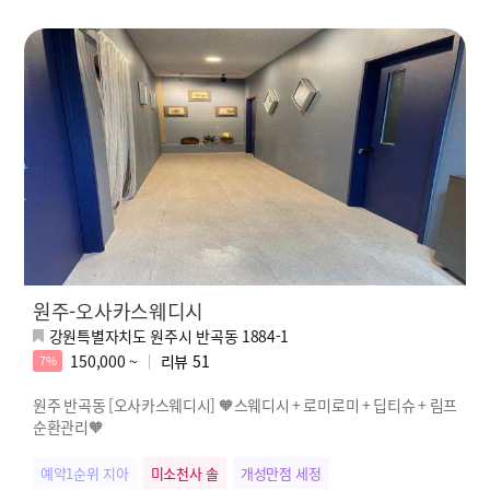
원주-오사카스웨디시
강원특별자치도 원주시 반곡동 1884-1
150,000 ~
리뷰
51
7%
원주 반곡동 [오사카스웨디시] 🧡스웨디시 + 로미로미 + 딥티슈 + 림프
순환관리🧡
예약1순위 지아
미소천사 솔
개성만점 세정