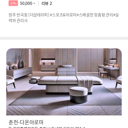
50,000 ~
리뷰
2
17%
원주 반곡동 [더샵테라피] #스포츠&아로마#스페셜한 맞춤형 관리#실
력파 관리사
춘천-다온아로마