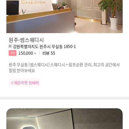
원주-썸스웨디시
강원특별자치도 원주시 무실동 1850-1
150,000 ~
리뷰
55
7%
원주 무실동 [썸스웨디시] 스웨디시 + 림프순환 관리, 최고의 공간에서
힐링 받아보세요
스웨관리짱 썸테라