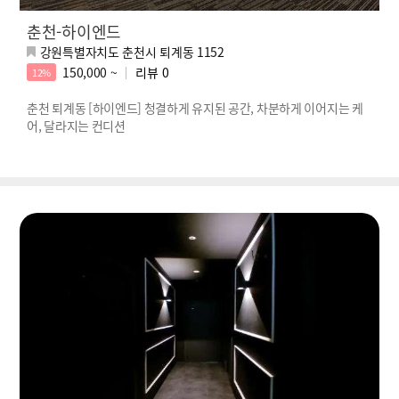
춘천-하이엔드
강원특별자치도 춘천시 퇴계동 1152
150,000 ~
리뷰
0
12%
춘천 퇴계동 [하이엔드] 청결하게 유지된 공간, 차분하게 이어지는 케
어, 달라지는 컨디션