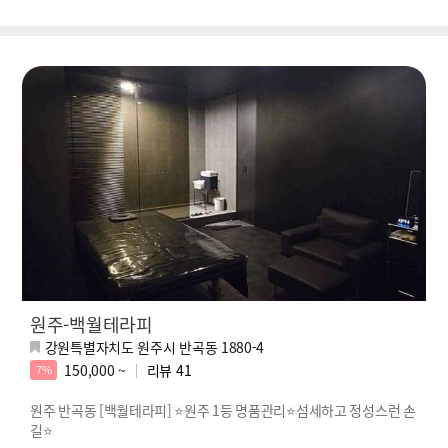
원주-백월테라피
강원특별자치도 원주시 반곡동 1880-4
150,000 ~
리뷰
41
7%
원주 반곡동 [백월테라피] ⭐원주 1등 명품관리⭐섬세하고 정성스런 손
길⭐