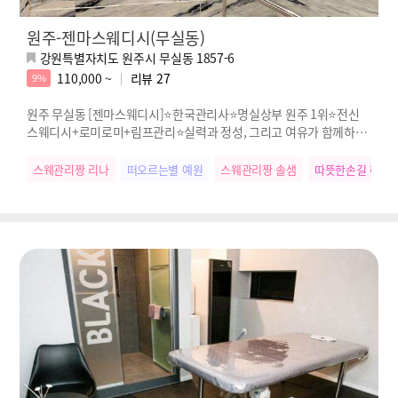
원주-젠마스웨디시(무실동)
강원특별자치도 원주시 무실동 1857-6
110,000 ~
리뷰
27
9%
원주 무실동 [젠마스웨디시]⭐한국관리사⭐명실상부 원주 1위⭐전신
스웨디시+로미로미+림프관리⭐실력과 정성, 그리고 여유가 함께하는
진짜 힐링
스웨관리짱 리나
떠오르는별 예원
스웨관리짱 솔샘
따뜻한손길 혜나