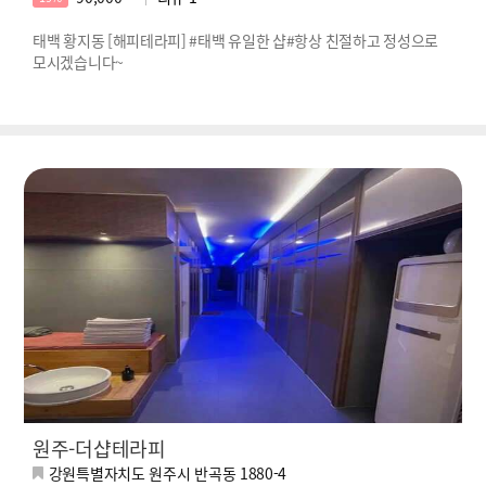
태백 황지동 [해피테라피] #태백 유일한 샵#항상 친절하고 정성으로
모시겠습니다~
원주-더샵테라피
강원특별자치도 원주시 반곡동 1880-4