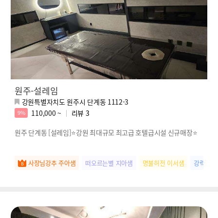
원주-설레임
강원특별자치도 원주시 단계동 1112-3
110,000 ~
리뷰
3
9%
원주 단계동 [설레임]⭐강원 최대규모 최고급 호텔급시설 신규매장⭐
사장님강추 주아샘
떠오르는별 지아샘
명불허전 이서샘
강력추천