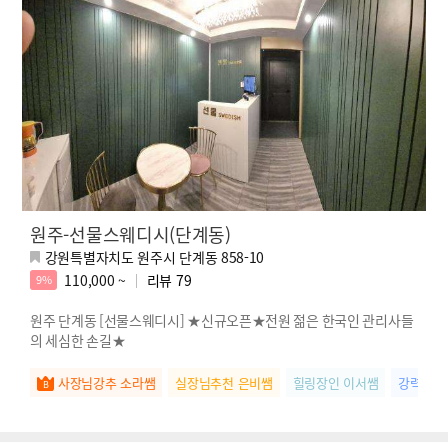
원주-선물스웨디시(단계동)
강원특별자치도 원주시 단계동 858-10
110,000 ~
리뷰
79
9%
원주 단계동 [선물스웨디시] ★신규오픈★전원 젊은 한국인 관리사들
의 세심한 손길★
사장님강추 소라쌤
실장님추천 은비쌤
힐링장인 이서쌤
강력추천