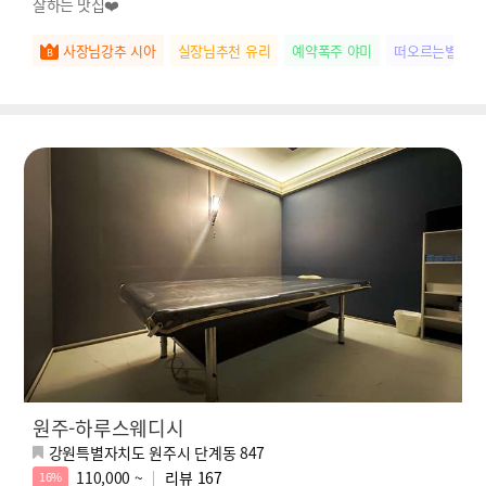
잘하는 맛집❤️
사장님강추 시아
실장님추천 유리
예약폭주 야미
떠오르는별 미
원주-하루스웨디시
강원특별자치도 원주시 단계동 847
110,000 ~
리뷰
167
16%