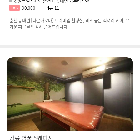
강원특별자치도 춘천시 동내면 거두리 956-1
90,000 ~
리뷰
11
10%
춘천 동내면 [다온아로마] 프리미엄 힐링샵, 격조 높은 럭셔리 케어, 무
거운 피로를 말끔히 풀어드립니다.
강릉-명품스웨디시