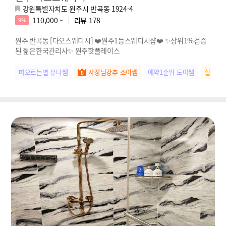
강원특별자치도 원주시 반곡동 1924-4
110,000 ~
리뷰
178
9%
원주 반곡동 [다오스웨디시] ❤️원주1등스웨디시샵❤️ ✨상위1%검증
된 젊은한국관리사✨ 원주핫플레이스
떠오르는별 유나쌤
사장님강추 소이쌤
예약1순위 도아쌤
실장님