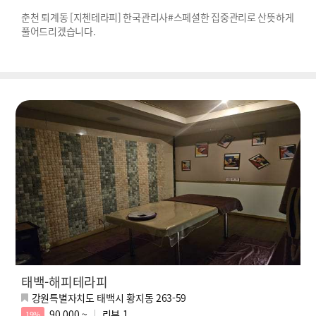
춘천 퇴계동 [지첸테라피] 한국관리사#스페셜한 집중관리로 산뜻하게
풀어드리겠습니다.
태백-해피테라피
강원특별자치도 태백시 황지동 263-59
90,000 ~
리뷰
1
19%