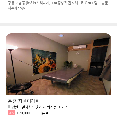
강릉 포남동 [in&in스웨디시] ⭐❤️정성것 관리해드려요❤️⭐믿고 방문
해주세요👍
춘천-지첸테라피
강원특별자치도 춘천시 퇴계동 977-2
120,000 ~
리뷰
4
8%