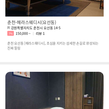
춘천-헤라스웨디시(요선동)
강원특별자치도 춘천시 요선동 14-5
150,000 ~
리뷰
1
7%
춘천 요선동 [헤라스웨디시], 초심을 지키는 섬세한 손길로 완성되는
진짜 힐링