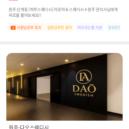
원주 단계동 [하루스웨디시] 아로마 & 스웨디시 # 원주 관리사님에게
피로를 풀어보세요!!
사장님강추 뮤즈
실장님추천 설이
떠오르는별 지원
힐링장인 라
원주-다오스웨디시