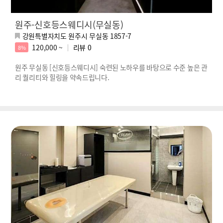
원주-신호등스웨디시(무실동)
강원특별자치도 원주시 무실동 1857-7
120,000 ~
리뷰
0
8%
원주 무실동 [신호등스웨디시] 숙련된 노하우를 바탕으로 수준 높은 관
리 퀄리티와 힐링을 약속드립니다.