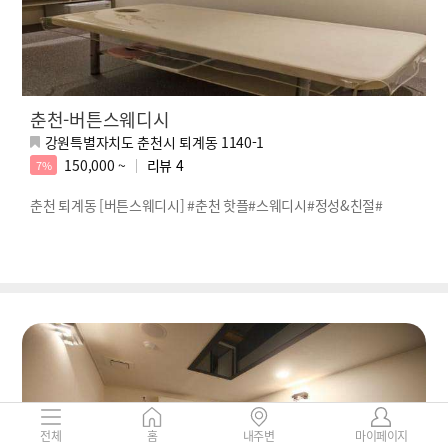
춘천-버튼스웨디시
강원특별자치도 춘천시 퇴계동 1140-1
150,000 ~
리뷰
4
7%
춘천 퇴계동 [버튼스웨디시] #춘천 핫플#스웨디시#정성&친절#
전체
홈
내주변
마이페이지