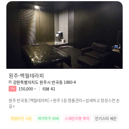
원주-백월테라피
강원특별자치도 원주시 반곡동 1880-4
150,000 ~
리뷰
41
7%
원주 반곡동 [백월테라피] ⭐원주 1등 명품관리⭐섬세하고 정성스런 손
길⭐
명불허전 서윤
예약폭주 베베
스웨관리짱 뽀미
인기스타 세은
배려