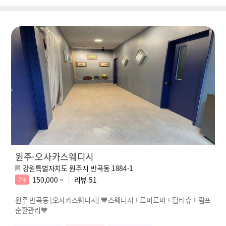
원주-오사카스웨디시
강원특별자치도 원주시 반곡동 1884-1
150,000 ~
리뷰
51
7%
원주 반곡동 [오사카스웨디시] 🧡스웨디시 + 로미로미 + 딥티슈 + 림프
순환관리🧡