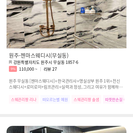
원주-젠마스웨디시(무실동)
강원특별자치도 원주시 무실동 1857-6
110,000 ~
리뷰
27
9%
원주 무실동 [젠마스웨디시]⭐한국관리사⭐명실상부 원주 1위⭐전신
스웨디시+로미로미+림프관리⭐실력과 정성, 그리고 여유가 함께하는
진짜 힐링
스웨관리짱 리나
떠오르는별 예원
스웨관리짱 솔샘
따뜻한손길 혜나