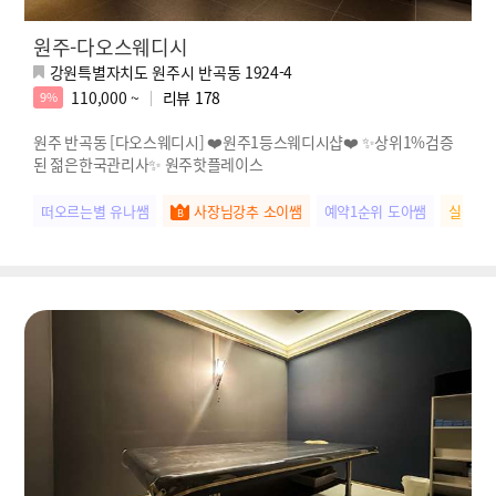
원주-다오스웨디시
강원특별자치도 원주시 반곡동 1924-4
110,000 ~
리뷰
178
9%
원주 반곡동 [다오스웨디시] ❤️원주1등스웨디시샵❤️ ✨상위1%검증
된 젊은한국관리사✨ 원주핫플레이스
떠오르는별 유나쌤
사장님강추 소이쌤
예약1순위 도아쌤
실장님