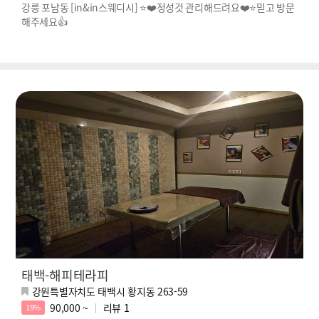
강릉 포남동 [in&in스웨디시] ⭐❤️정성것 관리해드려요❤️⭐믿고 방문
해주세요👍
태백-해피테라피
강원특별자치도 태백시 황지동 263-59
90,000 ~
리뷰
1
19%