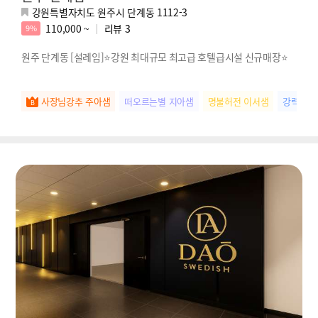
강원특별자치도 원주시 단계동 1112-3
110,000 ~
리뷰
3
9%
원주 단계동 [설레임]⭐강원 최대규모 최고급 호텔급시설 신규매장⭐
사장님강추 주아샘
떠오르는별 지아샘
명불허전 이서샘
강력추천