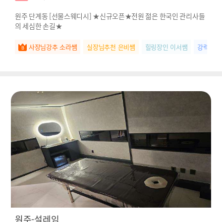
원주 단계동 [선물스웨디시] ★신규오픈★전원 젊은 한국인 관리사들
의 세심한 손길★
사장님강추 소라쌤
실장님추천 은비쌤
힐링장인 이서쌤
강력추천
원주-설레임