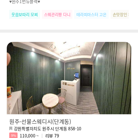
♥원주1번뉴블랙♥
웃음보따리 모찌
스웨관리짱 다니
테라피마스터 고은
손맛장인 화영
원주-선물스웨디시(단계동)
강원특별자치도 원주시 단계동 858-10
110,000 ~
리뷰
79
9%