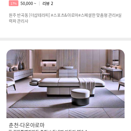
50,000 ~
리뷰
2
17%
원주 반곡동 [더샵테라피] #스포츠&아로마#스페셜한 맞춤형 관리#실
력파 관리사
춘천-다온아로마