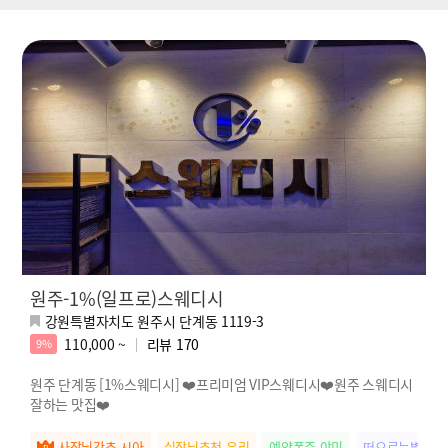
원주-1%(일프로)스웨디시
강원특별자치도 원주시 단계동 1119-3
110,000 ~
리뷰
170
9%
원주 단계동 [1%스웨디시] ❤️프리미엄 VIP스웨디시❤️원주 스웨디시
잘하는 맛집❤️
사장님강추 시아
실장님추천 유리
예약폭주 야미
떠오르는별 미