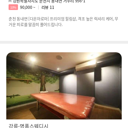
강원특별자치도 춘천시 동내면 거두리 956-1
90,000 ~
리뷰
11
10%
춘천 동내면 [다온아로마] 프리미엄 힐링샵, 격조 높은 럭셔리 케어, 무
거운 피로를 말끔히 풀어드립니다.
강릉-명품스웨디시