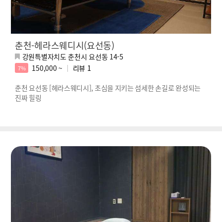
춘천-헤라스웨디시(요선동)
강원특별자치도 춘천시 요선동 14-5
150,000 ~
리뷰
1
7%
춘천 요선동 [헤라스웨디시], 초심을 지키는 섬세한 손길로 완성되는
진짜 힐링