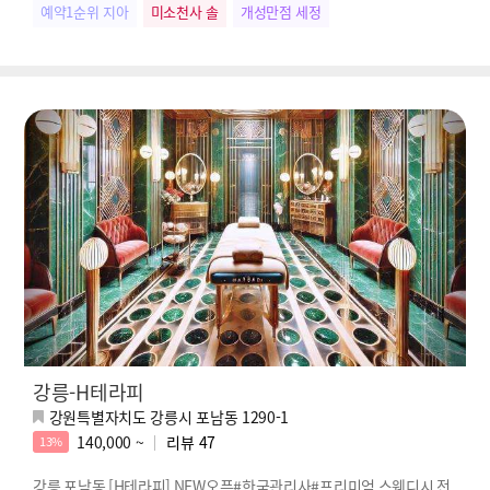
예약1순위 지아
미소천사 솔
개성만점 세정
강릉-H테라피
강원특별자치도 강릉시 포남동 1290-1
140,000 ~
리뷰
47
13%
강릉 포남동 [H테라피] NEW오픈#한국관리사#프리미엄 스웨디시 전