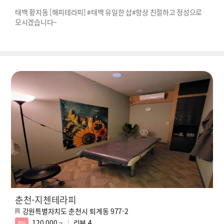
태백 황지동 [해피테라피] #태백 유일한 샵#항상 친절하고 정성으로
모시겠습니다~
춘천-지첸테라피
강원특별자치도 춘천시 퇴계동 977-2
120,000 ~
리뷰
4
8%