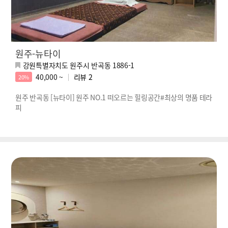
원주-뉴타이
강원특별자치도 원주시 반곡동 1886-1
40,000 ~
리뷰
2
20%
원주 반곡동 [뉴타이] 원주 NO.1 떠오르는 힐링공간#최상의 명품 테라
피