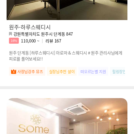
원주-하루스웨디시
강원특별자치도 원주시 단계동 847
110,000 ~
리뷰
167
16%
원주 단계동 [하루스웨디시] 아로마 & 스웨디시 # 원주 관리사님에게
피로를 풀어보세요!!
사장님강추 뮤즈
실장님추천 설이
떠오르는별 지원
힐링장인 라