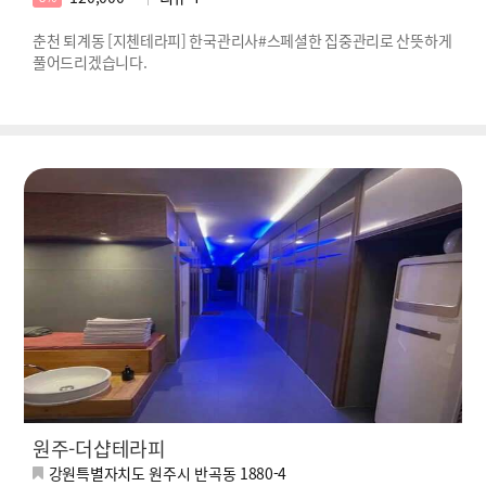
춘천 퇴계동 [지첸테라피] 한국관리사#스페셜한 집중관리로 산뜻하게
풀어드리겠습니다.
원주-더샵테라피
강원특별자치도 원주시 반곡동 1880-4