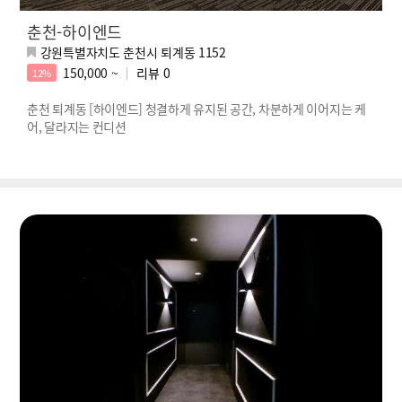
춘천-하이엔드
강원특별자치도 춘천시 퇴계동 1152
150,000 ~
리뷰
0
12%
춘천 퇴계동 [하이엔드] 청결하게 유지된 공간, 차분하게 이어지는 케
어, 달라지는 컨디션