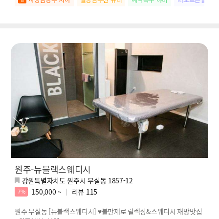
원주-뉴블랙스웨디시
강원특별자치도 원주시 무실동 1857-12
150,000 ~
리뷰
115
7%
원주 무실동 [뉴블랙스웨디시] ♥불만제로 릴렉싱&스웨디시 재방맛집