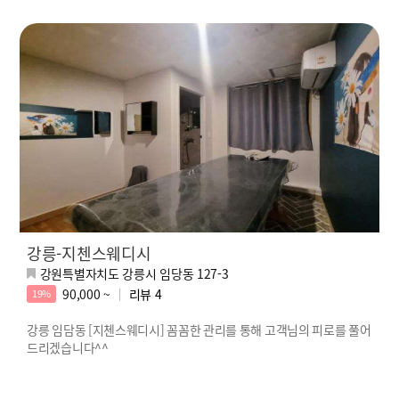
강릉-지첸스웨디시
강원특별자치도 강릉시 임당동 127-3
90,000 ~
리뷰
4
19%
강릉 임담동 [지첸스웨디시] 꼼꼼한 관리를 통해 고객님의 피로를 풀어
드리겠습니다^^