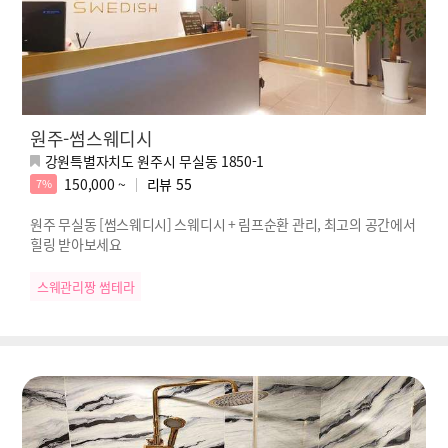
원주-썸스웨디시
강원특별자치도 원주시 무실동 1850-1
150,000 ~
리뷰
55
7%
원주 무실동 [썸스웨디시] 스웨디시 + 림프순환 관리, 최고의 공간에서
힐링 받아보세요
스웨관리짱 썸테라