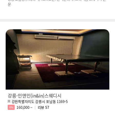
문
강릉-인앤인(in&in)스웨디시
강원특별자치도 강릉시 포남동 1169-5
160,000 ~
리뷰
57
6%