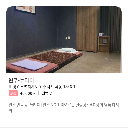
원주-뉴타이
강원특별자치도 원주시 반곡동 1886-1
40,000 ~
리뷰
2
20%
원주 반곡동 [뉴타이] 원주 NO.1 떠오르는 힐링공간#최상의 명품 테라
피