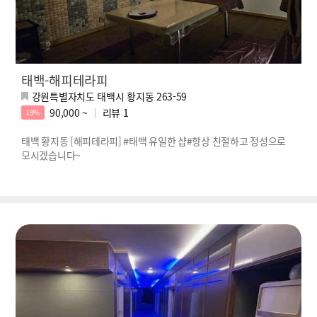
태백-해피테라피
강원특별자치도 태백시 황지동 263-59
90,000 ~
리뷰
1
19%
태백 황지동 [해피테라피] #태백 유일한 샵#항상 친절하고 정성으로
모시겠습니다~