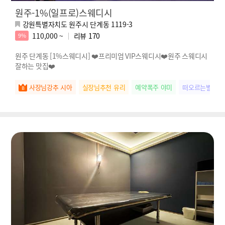
원주-1%(일프로)스웨디시
강원특별자치도 원주시 단계동 1119-3
110,000 ~
리뷰
170
9%
원주 단계동 [1%스웨디시] ❤️프리미엄 VIP스웨디시❤️원주 스웨디시
잘하는 맛집❤️
사장님강추 시아
실장님추천 유리
예약폭주 야미
떠오르는별 미