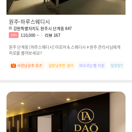
원주-하루스웨디시
강원특별자치도 원주시 단계동 847
110,000 ~
리뷰
167
16%
원주 단계동 [하루스웨디시] 아로마 & 스웨디시 # 원주 관리사님에게
피로를 풀어보세요!!
사장님강추 뮤즈
실장님추천 설이
떠오르는별 지원
힐링장인 라