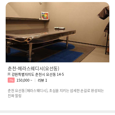
춘천-헤라스웨디시(요선동)
강원특별자치도 춘천시 요선동 14-5
150,000 ~
리뷰
1
7%
춘천 요선동 [헤라스웨디시], 초심을 지키는 섬세한 손길로 완성되는
진짜 힐링