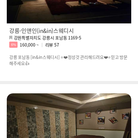
강릉-인앤인(in&in)스웨디시
강원특별자치도 강릉시 포남동 1169-5
160,000 ~
리뷰
57
6%
강릉 포남동 [in&in스웨디시] ⭐❤️정성것 관리해드려요❤️⭐믿고 방문
해주세요👍