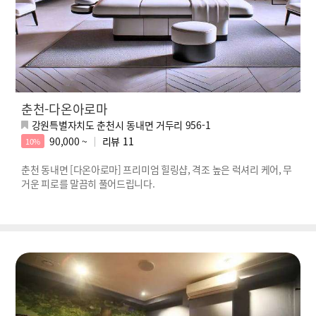
춘천-다온아로마
강원특별자치도 춘천시 동내면 거두리 956-1
90,000 ~
리뷰
11
10%
춘천 동내면 [다온아로마] 프리미엄 힐링샵, 격조 높은 럭셔리 케어, 무
거운 피로를 말끔히 풀어드립니다.