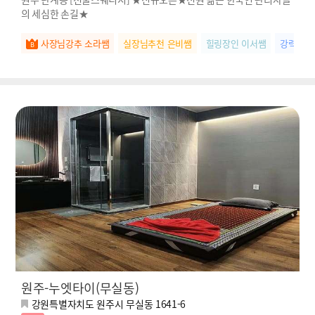
의 세심한 손길★
사장님강추 소라쌤
실장님추천 은비쌤
힐링장인 이서쌤
강력추천
원주-누엣타이(무실동)
강원특별자치도 원주시 무실동 1641-6