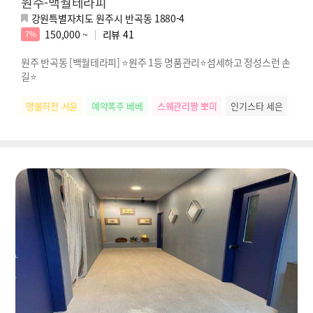
원주-백월테라피
강원특별자치도 원주시 반곡동 1880-4
150,000 ~
리뷰
41
7%
원주 반곡동 [백월테라피] ⭐원주 1등 명품관리⭐섬세하고 정성스런 손
길⭐
명불허전 서윤
예약폭주 베베
스웨관리짱 뽀미
인기스타 세은
배려