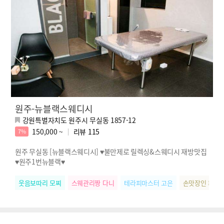
원주-뉴블랙스웨디시
강원특별자치도 원주시 무실동 1857-12
150,000 ~
리뷰
115
7%
원주 무실동 [뉴블랙스웨디시] ♥불만제로 릴렉싱&스웨디시 재방맛집
♥원주1번뉴블랙♥
웃음보따리 모찌
스웨관리짱 다니
테라피마스터 고은
손맛장인 화영