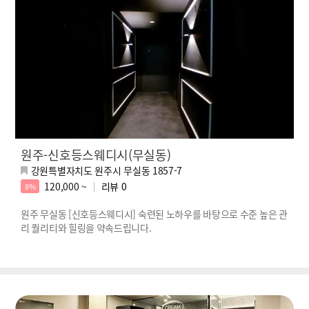
원주-신호등스웨디시(무실동)
강원특별자치도 원주시 무실동 1857-7
120,000 ~
리뷰
0
8%
원주 무실동 [신호등스웨디시] 숙련된 노하우를 바탕으로 수준 높은 관
리 퀄리티와 힐링을 약속드립니다.