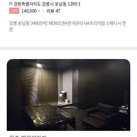
강원특별자치도 강릉시 포남동 1290-1
140,000 ~
리뷰
47
13%
강릉 포남동 [H테라피] NEW오픈#한국관리사#프리미엄 스웨디시 전
문