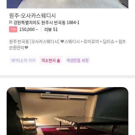
원주-오사카스웨디시
강원특별자치도 원주시 반곡동 1884-1
150,000 ~
리뷰
51
7%
원주 반곡동 [오사카스웨디시] 🧡스웨디시 + 로미로미 + 딥티슈 + 림프
순환관리🧡
예약1순위 지아
미소천사 솔
개성만점 세정