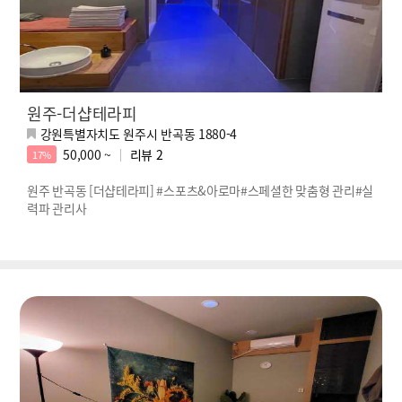
원주-더샵테라피
강원특별자치도 원주시 반곡동 1880-4
50,000 ~
리뷰
2
17%
원주 반곡동 [더샵테라피] #스포츠&아로마#스페셜한 맞춤형 관리#실
력파 관리사