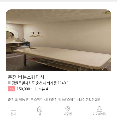
춘천-버튼스웨디시
강원특별자치도 춘천시 퇴계동 1140-1
150,000 ~
리뷰
4
7%
춘천 퇴계동 [버튼스웨디시] #춘천 핫플#스웨디시#정성&친절#
전체
홈
내주변
마이페이지