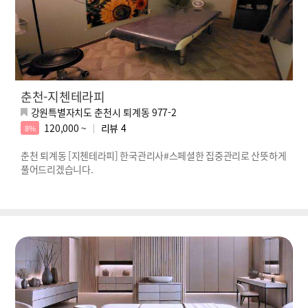
춘천-지첸테라피
강원특별자치도 춘천시 퇴계동 977-2
120,000 ~
리뷰
4
8%
춘천 퇴계동 [지첸테라피] 한국관리사#스페셜한 집중관리로 산뜻하게
풀어드리겠습니다.