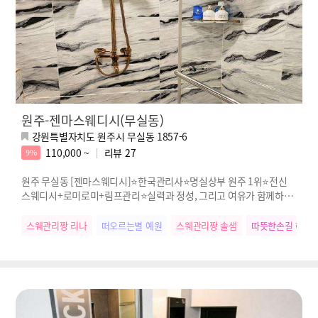
원주-젠마스웨디시(무실동)
강원특별자치도 원주시 무실동 1857-6
110,000 ~
리뷰
27
9%
원주 무실동 [젠마스웨디시]⭐한국관리사⭐명실상부 원주 1위⭐전신
스웨디시+로미로미+림프관리⭐실력과 정성, 그리고 여유가 함께하는
진짜 힐링
스웨관리짱 리나
떠오르는별 예원
스웨관리짱 솔샘
따뜻한손길 혜나