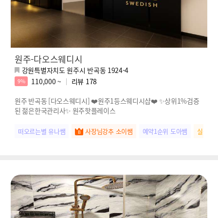
원주-다오스웨디시
강원특별자치도 원주시 반곡동 1924-4
110,000 ~
리뷰
178
9%
원주 반곡동 [다오스웨디시] ❤️원주1등스웨디시샵❤️ ✨상위1%검증
된 젊은한국관리사✨ 원주핫플레이스
떠오르는별 유나쌤
사장님강추 소이쌤
예약1순위 도아쌤
실장님