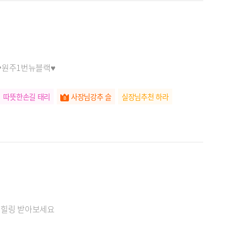
♥원주1번뉴블랙♥
따뜻한손길 태리
사장님강추 슬
실장님추천 하라
서 힐링 받아보세요