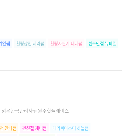
가인쌤
힐링장인 테라쌤
힐링자판기 네네쌤
센스만점 뉴페일
증된 젊은한국관리사✨ 원주핫플레이스
천 안나쌤
찐친절 제니쌤
테라피마스터 하늘쌤