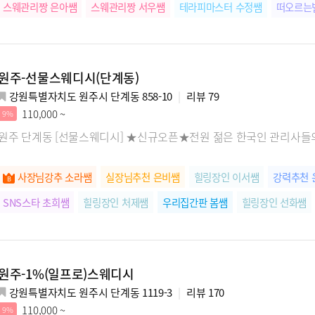
스웨관리짱 은아쌤
스웨관리짱 서우쌤
테라피마스터 수정쌤
떠오르는
떠오르는별 미주쌤
우리집간판 아린쌤
릴렉스전문 세경쌤
강력추천 
원주-선물스웨디시(단계동)
강원특별자치도 원주시 단계동 858-10
리뷰
79
110,000 ~
9%
원주 단계동 [선물스웨디시] ★신규오픈★전원 젊은 한국인 관리사들
사장님강추 소라쌤
실장님추천 은비쌤
힐링장인 이서쌤
강력추천 
SNS스타 초희쌤
힐링장인 처제쌤
우리집간판 봄쌤
힐링장인 선화쌤
원주-1%(일프로)스웨디시
강원특별자치도 원주시 단계동 1119-3
리뷰
170
110,000 ~
9%