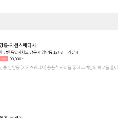
강릉-지첸스웨디시
강원특별자치도 강릉시 임당동 127-3
리뷰
4
90,000 ~
19%
강릉 임담동 [지첸스웨디시] 꼼꼼한 관리를 통해 고객님의 피로를 풀