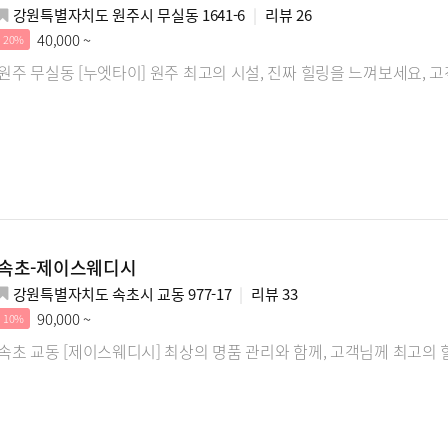
강원특별자치도 원주시 무실동 1641-6
리뷰
26
40,000 ~
20%
원주 무실동 [누엣타이] 원주 최고의 시설, 진짜 힐링을 느껴보세요,
속초-제이스웨디시
강원특별자치도 속초시 교동 977-17
리뷰
33
90,000 ~
10%
속초 교동 [제이스웨디시] 최상의 명품 관리와 함께, 고객님께 최고의