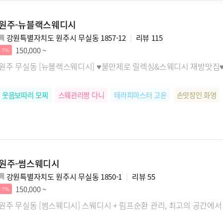
원주-뉴블랙스웨디시
강원특별자치도 원주시 무실동 1857-12
리뷰
115
150,000 ~
7%
원주 무실동 [뉴블랙스웨디시] ♥불만제로 릴렉싱&스웨디시 재방맛집
웃음보따리 모찌
스웨관리짱 다니
테라피마스터 고은
손맛장인 화영
원주-썸스웨디시
강원특별자치도 원주시 무실동 1850-1
리뷰
55
150,000 ~
7%
원주 무실동 [썸스웨디시] 스웨디시 + 림프순환 관리, 최고의 공간에