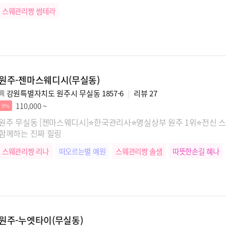
스웨관리짱 썸테라
원주-젠마스웨디시(무실동)
강원특별자치도 원주시 무실동 1857-6
리뷰
27
110,000 ~
9%
원주 무실동 [젠마스웨디시]⭐한국관리사⭐명실상부 원주 1위⭐전신 
함께하는 진짜 힐링
스웨관리짱 리나
떠오르는별 예원
스웨관리짱 솔샘
따뜻한손길 혜나
원주-누엣타이(무실동)