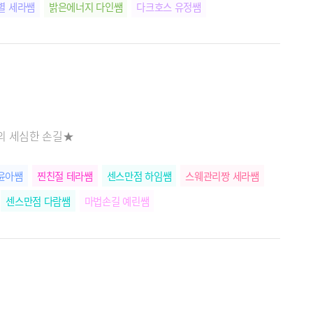
별 세라쌤
밝은에너지 다인쌤
다크호스 유정쌤
서아쌤
스트레스킬러 혜나쌤
힐링장인 예슬쌤
의 세심한 손길★
윤아쌤
찐친절 테라쌤
센스만점 하임쌤
스웨관리짱 세라쌤
센스만점 다람쌤
마법손길 예린쌤