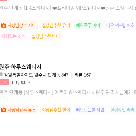
원주 단계동 [1%스웨디시] ❤️프리미엄 VIP스웨디시❤️원주 스웨디시 
사장님강추 시아
실장님추천 유리
예약폭주 야미
떠오르는별 미호
재치있는 하리
실장님추천 바니
원주-하루스웨디시
강원특별자치도 원주시 단계동 847
리뷰
167
110,000 ~
16%
원주 단계동 [하루스웨디시] 아로마 & 스웨디시 # 원주 관리사님에게 
사장님강추 뮤즈
실장님추천 설이
떠오르는별 지원
힐링장인 라라