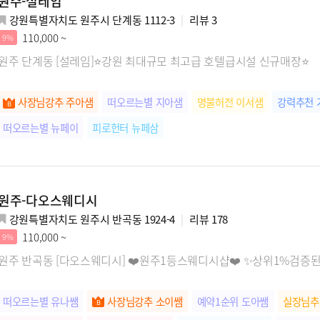
원주-설레임
강원특별자치도 원주시 단계동 1112-3
리뷰
3
110,000 ~
9%
원주 단계동 [설레임]⭐강원 최대규모 최고급 호텔급시설 신규매장⭐
사장님강추 주아샘
떠오르는별 지아샘
명불허전 이서샘
강력추천 
떠오르는별 뉴페이
피로헌터 뉴페삼
원주-다오스웨디시
강원특별자치도 원주시 반곡동 1924-4
리뷰
178
110,000 ~
9%
원주 반곡동 [다오스웨디시] ❤️원주1등스웨디시샵❤️ ✨상위1%검
떠오르는별 유나쌤
사장님강추 소이쌤
예약1순위 도아쌤
실장님추