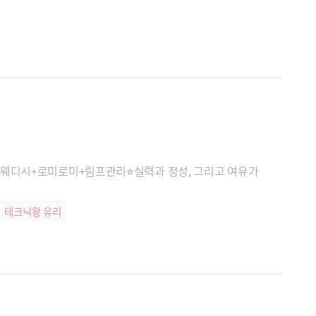
스웨디시+로미로미+림프관리⭐실력과 정성, 그리고 여유가
테크닉왕 유리