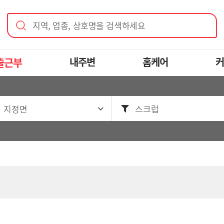
지역, 업종, 상호명을 검색하세요
출근부
내주변
홈케어
커
 지정면
스크럽