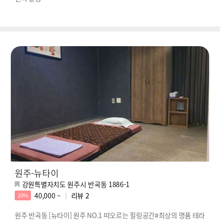
원주-뉴타이
강원특별자치도 원주시 반곡동 1886-1
40,000 ~
리뷰
2
20%
원주 반곡동 [뉴타이] 원주 NO.1 떠오르는 힐링공간#최상의 명품 테라