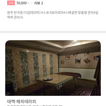
50,000 ~
리뷰
2
17%
원주 반곡동 [더샵테라피] #스포츠&아로마#스페셜한 맞춤형 관리#실
력파 관리사
태백-해피테라피