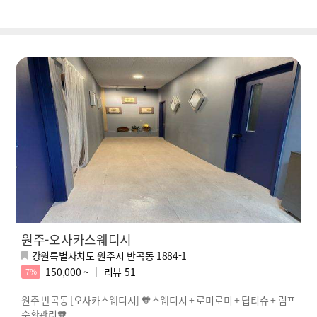
원주-오사카스웨디시
강원특별자치도 원주시 반곡동 1884-1
150,000 ~
리뷰
51
7%
원주 반곡동 [오사카스웨디시] 🧡스웨디시 + 로미로미 + 딥티슈 + 림프
순환관리🧡