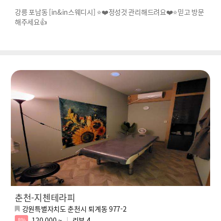
강릉 포남동 [in&in스웨디시] ⭐❤️정성것 관리해드려요❤️⭐믿고 방문
해주세요👍
춘천-지첸테라피
강원특별자치도 춘천시 퇴계동 977-2
120,000 ~
리뷰
4
8%