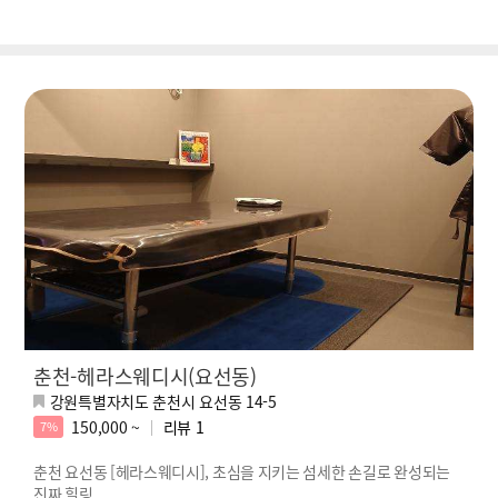
춘천-헤라스웨디시(요선동)
강원특별자치도 춘천시 요선동 14-5
150,000 ~
리뷰
1
7%
춘천 요선동 [헤라스웨디시], 초심을 지키는 섬세한 손길로 완성되는
진짜 힐링