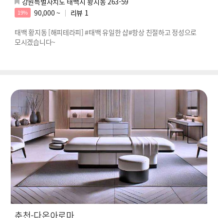
강원특별자치도 태백시 황지동 263-59
90,000 ~
리뷰
1
19%
태백 황지동 [해피테라피] #태백 유일한 샵#항상 친절하고 정성으로
모시겠습니다~
춘천-다온아로마