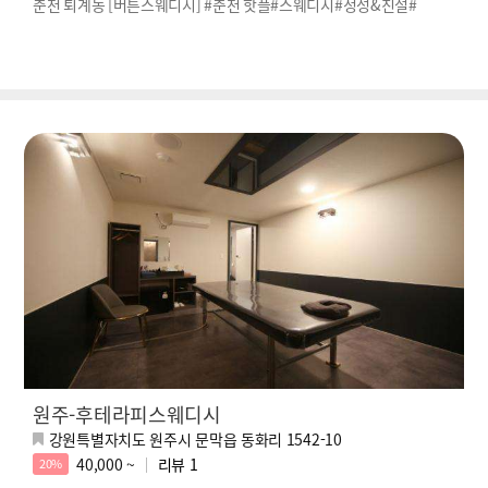
춘천 퇴계동 [버튼스웨디시] #춘천 핫플#스웨디시#정성&친절#
원주-후테라피스웨디시
강원특별자치도 원주시 문막읍 동화리 1542-10
40,000 ~
리뷰
1
20%