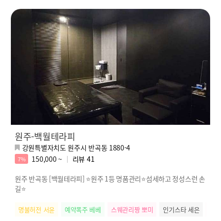
원주-백월테라피
강원특별자치도 원주시 반곡동 1880-4
150,000 ~
리뷰
41
7%
원주 반곡동 [백월테라피] ⭐원주 1등 명품관리⭐섬세하고 정성스런 손
길⭐
명불허전 서윤
예약폭주 베베
스웨관리짱 뽀미
인기스타 세은
배려