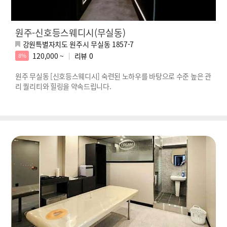
원주-신호등스웨디시(무실동)
강원특별자치도 원주시 무실동 1857-7
120,000 ~
리뷰
0
8%
원주 무실동 [신호등스웨디시] 숙련된 노하우를 바탕으로 수준 높은 관
리 퀄리티와 힐링을 약속드립니다.