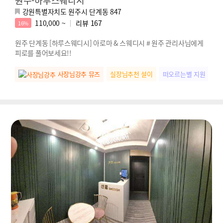
원주-하루스웨디시
강원특별자치도 원주시 단계동 847
110,000 ~
리뷰
167
16%
원주 단계동 [하루스웨디시] 아로마 & 스웨디시 # 원주 관리사님에게
피로를 풀어보세요!!
사장님강추 뮤즈
실장님추천 설이
떠오르는별 지원
힐