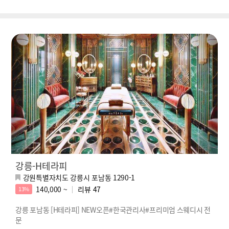
강릉-H테라피
강원특별자치도 강릉시 포남동 1290-1
140,000 ~
리뷰
47
13%
강릉 포남동 [H테라피] NEW오픈#한국관리사#프리미엄 스웨디시 전
문