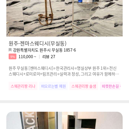
원주-젠마스웨디시(무실동)
강원특별자치도 원주시 무실동 1857-6
110,000 ~
리뷰
27
9%
원주 무실동 [젠마스웨디시]⭐한국관리사⭐명실상부 원주 1위⭐전신
스웨디시+로미로미+림프관리⭐실력과 정성, 그리고 여유가 함께하는
진짜 힐링
스웨관리짱 리나
떠오르는별 예원
스웨관리짱 솔샘
따뜻한손길 혜나