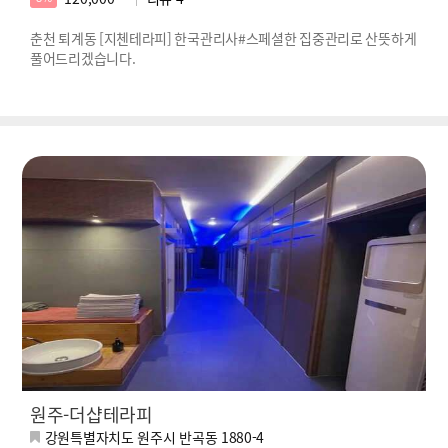
춘천 퇴계동 [지첸테라피] 한국관리사#스페셜한 집중관리로 산뜻하게
풀어드리겠습니다.
원주-더샵테라피
강원특별자치도 원주시 반곡동 1880-4