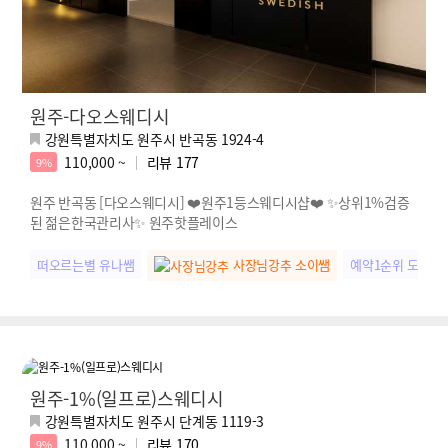
원주-다오스웨디시
강원특별자치도 원주시 반곡동 1924-4
110,000 ~
리뷰
177
9%
원주 반곡동 [다오스웨디시] ❤️원주1등스웨디시샵❤️ ✨상위1%검증
된 젊은한국관리사✨ 원주핫플레이스
떠오르는별 유나쌤
사장님강추 소이쌤
예약1순위 도아쌤
원주-1%(일프로)스웨디시
강원특별자치도 원주시 단계동 1119-3
110,000 ~
리뷰
170
9%