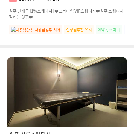
원주 단계동 [1%스웨디시] ❤️프리미엄 VIP스웨디시❤️원주 스웨디시
잘하는 맛집❤️
사장님강추 시아
실장님추천 유리
예약폭주 야미
떠오