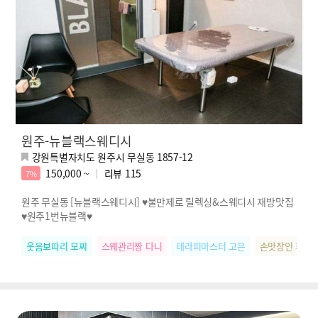
원주-뉴블랙스웨디시
강원특별자치도 원주시 무실동 1857-12
150,000 ~
리뷰
115
7%
원주 무실동 [뉴블랙스웨디시] ♥불만제로 릴렉싱&스웨디시 재방맛집
♥원주1번뉴블랙♥
웃음보따리 모찌
스웨관리짱 다니
테라피마스터 고은
손맛장인 화영