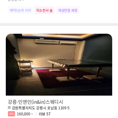
예약1순위 지아
미소천사 솔
개성만점 세정
강릉-인앤인(in&in)스웨디시
강원특별자치도 강릉시 포남동 1169-5
160,000 ~
리뷰
57
6%