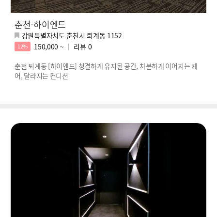
춘천-하이엔드
강원특별자치도 춘천시 퇴계동 1152
150,000 ~
리뷰
0
12%
춘천 퇴계동 [하이엔드] 청결하게 유지된 공간, 차분하게 이어지는 케
어, 달라지는 컨디션