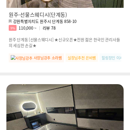
원주-선물스웨디시(단계동)
강원특별자치도 원주시 단계동 858-10
110,000 ~
리뷰
78
9%
원주 단계동 [선물스웨디시] ★신규오픈★전원 젊은 한국인 관리사들
의 세심한 손길★
사장님강추 소라쌤
실장님추천 은비쌤
힐링장인 이서쌤