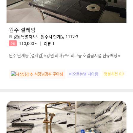
원주-설레임
강원특별자치도 원주시 단계동 1112-3
110,000 ~
리뷰
1
9%
원주 단계동 [설레임]⭐강원 최대규모 최고급 호텔급시설 신규매장⭐
사장님강추 주아샘
떠오르는별 지아샘
명불허전 이서샘