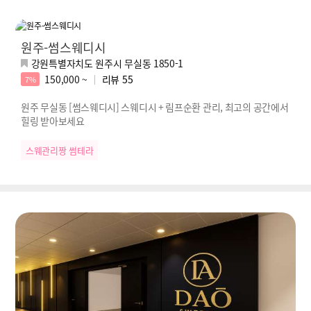
원주-썸스웨디시
강원특별자치도 원주시 무실동 1850-1
150,000 ~
리뷰
55
7%
원주 무실동 [썸스웨디시] 스웨디시 + 림프순환 관리, 최고의 공간에서
힐링 받아보세요
스웨관리짱 썸테라