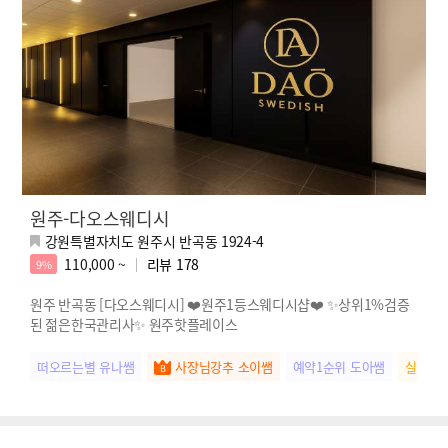
원주-다오스웨디시
강원특별자치도 원주시 반곡동 1924-4
110,000 ~
리뷰
178
9%
원주 반곡동 [다오스웨디시] ❤️원주1등스웨디시샵❤️ ✨상위1%검증
된 젊은한국관리사✨ 원주핫플레이스
떠오르는별 유나쌤
사장님강추 소이쌤
예약1순위 도아쌤
실장님