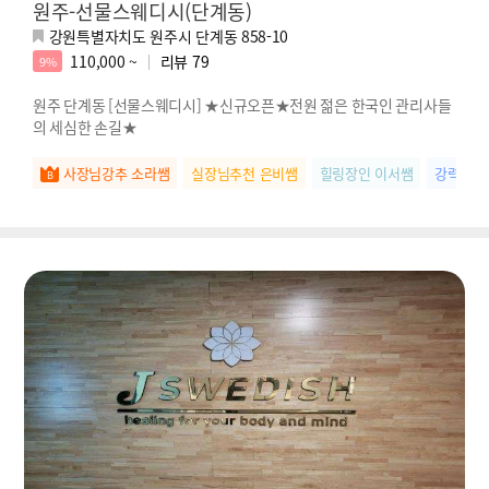
원주-선물스웨디시(단계동)
강원특별자치도 원주시 단계동 858-10
110,000 ~
리뷰
79
9%
원주 단계동 [선물스웨디시] ★신규오픈★전원 젊은 한국인 관리사들
의 세심한 손길★
사장님강추 소라쌤
실장님추천 은비쌤
힐링장인 이서쌤
강력추천