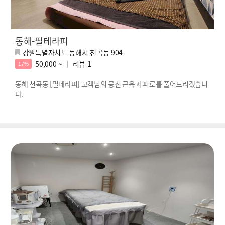
동해-필테라피
강원특별자치도 동해시 천곡동 904
50,000 ~
리뷰
1
17%
동해 천곡동 [필테라피] 고객님의 뭉친 근육과 피로를 풀어드리겠습니
다.