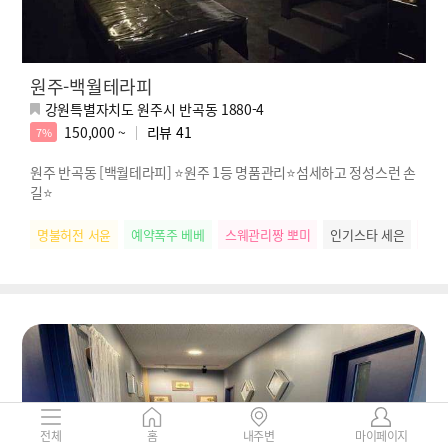
원주-백월테라피
강원특별자치도 원주시 반곡동 1880-4
150,000 ~
리뷰
41
7%
원주 반곡동 [백월테라피] ⭐원주 1등 명품관리⭐섬세하고 정성스런 손
길⭐
명불허전 서윤
예약폭주 베베
스웨관리짱 뽀미
인기스타 세은
배려
전체
홈
내주변
마이페이지