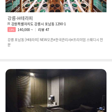
강릉-H테라피
강원특별자치도 강릉시 포남동 1290-1
140,000 ~
리뷰
47
13%
강릉 포남동 [H테라피] NEW오픈#한국관리사#프리미엄 스웨디시 전
문