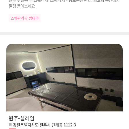
원주 무실동 [썸스웨디시] 스웨디시 + 림프순환 관리, 최고의 공간에서
힐링 받아보세요
스웨관리짱 썸테라
원주-설레임
강원특별자치도 원주시 단계동 1112-3