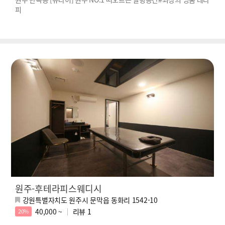
피
원주-후테라피스웨디시
강원특별자치도 원주시 문막읍 동화리 1542-10
40,000 ~
리뷰
1
20%