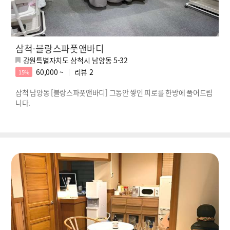
삼척-블랑스파풋앤바디
강원특별자치도 삼척시 남양동 5-32
60,000 ~
리뷰
2
15%
삼척 남양동 [블랑스파풋앤바디] 그동안 쌓인 피로를 한방에 풀어드립
니다.