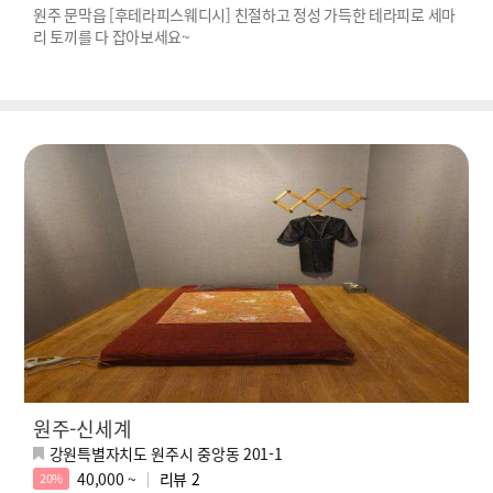
원주 문막읍 [후테라피스웨디시] 친절하고 정성 가득한 테라피로 세마
리 토끼를 다 잡아보세요~
원주-신세계
강원특별자치도 원주시 중앙동 201-1
40,000 ~
리뷰
2
20%