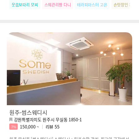
웃음보따리 모찌
스웨관리짱 다니
테라피마스터 고은
손맛장인 화영
원주-썸스웨디시
강원특별자치도 원주시 무실동 1850-1
150,000 ~
리뷰
55
7%