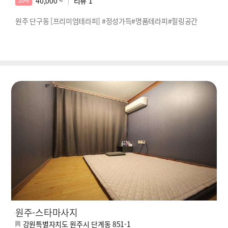
40,000 ~
리뷰
1
20%
원주 단구동 [프리미엄테라피] #정성가득#명품테라피#힐링공간
원주-스타마사지
강원특별자치도 원주시 단계동 851-1