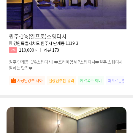
원주-1%(일프로)스웨디시
강원특별자치도 원주시 단계동 1119-3
110,000 ~
리뷰
170
9%
원주 단계동 [1%스웨디시] ❤️프리미엄 VIP스웨디시❤️원주 스웨디시
잘하는 맛집❤️
사장님강추 시아
실장님추천 유리
예약폭주 야미
떠오르는별 미