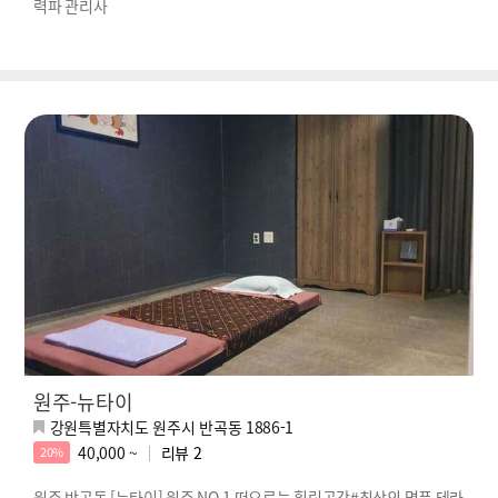
력파 관리사
원주-뉴타이
강원특별자치도 원주시 반곡동 1886-1
40,000 ~
리뷰
2
20%
원주 반곡동 [뉴타이] 원주 NO.1 떠오르는 힐링공간#최상의 명품 테라