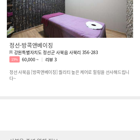
정선-방콕앤베이징
강원특별자치도 정선군 사북읍 사북리 356-283
60,000 ~
리뷰
3
15%
정선 사북읍 [방콕앤베이징] 퀄리티 높은 케어로 힐링을 선사해드립니
다~