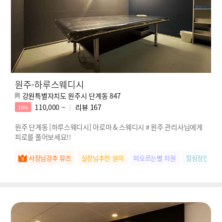
원주-하루스웨디시
강원특별자치도 원주시 단계동 847
110,000 ~
리뷰
167
16%
원주 단계동 [하루스웨디시] 아로마 & 스웨디시 # 원주 관리사님에게
피로를 풀어보세요!!
사장님강추 뮤즈
실장님추천 설이
떠오르는별 지원
힐링장인 라