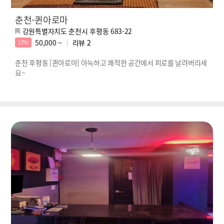
춘천-퀸아로마
강원특별자치도 춘천시 후평동 683-22
50,000 ~
리뷰
2
17%
춘천 후평동 [퀸아로마] 아늑하고 쾌적한 공간에서 피로를 날려버리세
요~