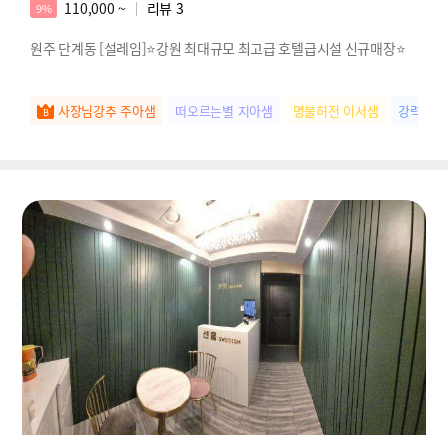
110,000 ~
리뷰
3
9%
원주 단계동 [설레임]⭐강원 최대규모 최고급 호텔급시설 신규매장⭐
사장님강추 주아샘
떠오르는별 지아샘
명불허전 이서샘
강력추천