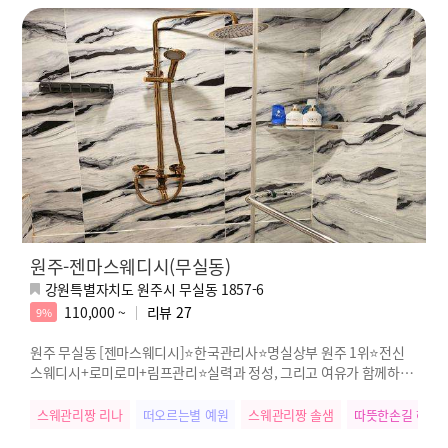
원주-젠마스웨디시(무실동)
강원특별자치도 원주시 무실동 1857-6
110,000 ~
리뷰
27
9%
원주 무실동 [젠마스웨디시]⭐한국관리사⭐명실상부 원주 1위⭐전신
스웨디시+로미로미+림프관리⭐실력과 정성, 그리고 여유가 함께하는
진짜 힐링
스웨관리짱 리나
떠오르는별 예원
스웨관리짱 솔샘
따뜻한손길 혜나