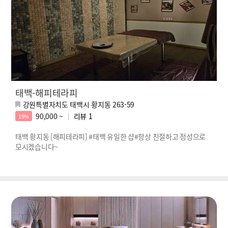
태백-해피테라피
강원특별자치도 태백시 황지동 263-59
90,000 ~
리뷰
1
19%
태백 황지동 [해피테라피] #태백 유일한 샵#항상 친절하고 정성으로
모시겠습니다~