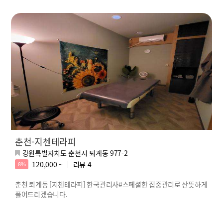
춘천-지첸테라피
강원특별자치도 춘천시 퇴계동 977-2
120,000 ~
리뷰
4
8%
춘천 퇴계동 [지첸테라피] 한국관리사#스페셜한 집중관리로 산뜻하게
풀어드리겠습니다.