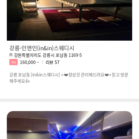
강릉-인앤인(in&in)스웨디시
강원특별자치도 강릉시 포남동 1169-5
160,000 ~
리뷰
57
6%
강릉 포남동 [in&in스웨디시] ⭐❤️정성것 관리해드려요❤️⭐믿고 방문
해주세요👍