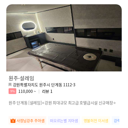
원주-설레임
강원특별자치도 원주시 단계동 1112-3
110,000 ~
리뷰
1
9%
원주 단계동 [설레임]⭐강원 최대규모 최고급 호텔급시설 신규매장⭐
사장님강추 주아샘
떠오르는별 지아샘
명불허전 이서샘
강력추천