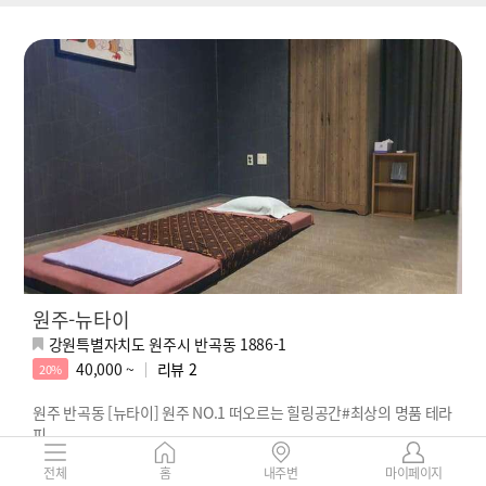
원주-뉴타이
강원특별자치도 원주시 반곡동 1886-1
40,000 ~
리뷰
2
20%
원주 반곡동 [뉴타이] 원주 NO.1 떠오르는 힐링공간#최상의 명품 테라
피
전체
홈
내주변
마이페이지