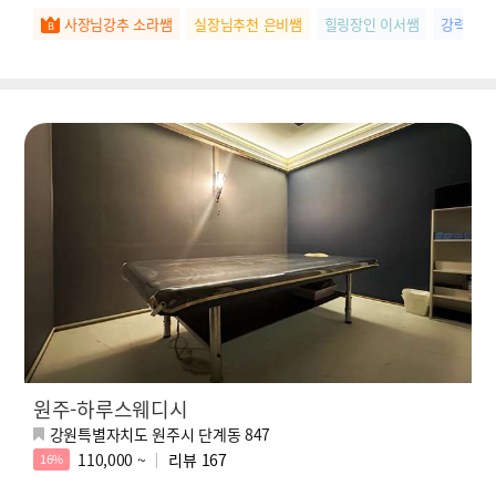
사장님강추 소라쌤
실장님추천 은비쌤
힐링장인 이서쌤
강력추천
원주-하루스웨디시
강원특별자치도 원주시 단계동 847
110,000 ~
리뷰
167
16%