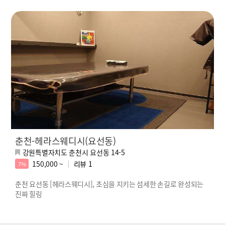
춘천-헤라스웨디시(요선동)
강원특별자치도 춘천시 요선동 14-5
150,000 ~
리뷰
1
7%
춘천 요선동 [헤라스웨디시], 초심을 지키는 섬세한 손길로 완성되는
진짜 힐링