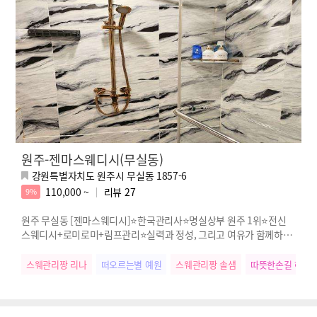
원주-젠마스웨디시(무실동)
강원특별자치도 원주시 무실동 1857-6
110,000 ~
리뷰
27
9%
원주 무실동 [젠마스웨디시]⭐한국관리사⭐명실상부 원주 1위⭐전신
스웨디시+로미로미+림프관리⭐실력과 정성, 그리고 여유가 함께하는
진짜 힐링
스웨관리짱 리나
떠오르는별 예원
스웨관리짱 솔샘
따뜻한손길 혜나