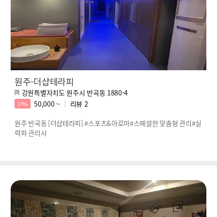
원주-더샵테라피
강원특별자치도 원주시 반곡동 1880-4
50,000 ~
리뷰
2
17%
원주 반곡동 [더샵테라피] #스포츠&아로마#스페셜한 맞춤형 관리#실
력파 관리사