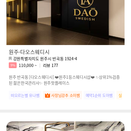
원주-다오스웨디시
강원특별자치도 원주시 반곡동 1924-4
110,000 ~
리뷰
177
9%
원주 반곡동 [다오스웨디시] ❤️원주1등스웨디시샵❤️ ✨상위1%검증
된 젊은한국관리사✨ 원주핫플레이스
떠오르는별 유나쌤
사장님강추 소이쌤
예약1순위 도아쌤
실장님