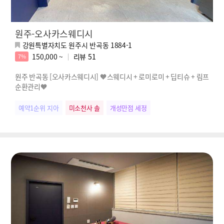
원주-오사카스웨디시
강원특별자치도 원주시 반곡동 1884-1
150,000 ~
리뷰
51
7%
원주 반곡동 [오사카스웨디시] 🧡스웨디시 + 로미로미 + 딥티슈 + 림프
순환관리🧡
예약1순위 지아
미소천사 솔
개성만점 세정