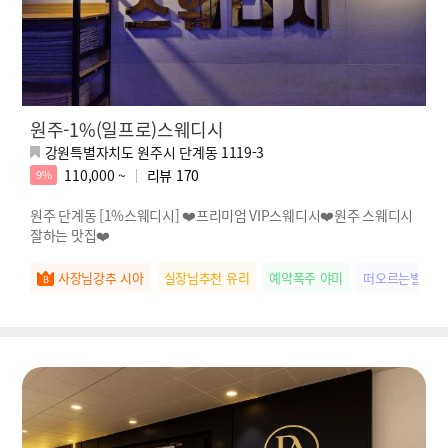
원주-1%(일프로)스웨디시
강원특별자치도 원주시 단계동 1119-3
110,000 ~
리뷰
170
9%
원주 단계동 [1%스웨디시] ❤️프리미엄 VIP스웨디시❤️원주 스웨디시
잘하는 맛집❤️
사장님강추 시아
실장님추천 유리
예약폭주 야미
떠오르는별 미