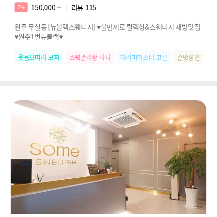
150,000 ~
리뷰
115
7%
원주 무실동 [뉴블랙스웨디시] ♥불만제로 릴렉싱&스웨디시 재방맛집
♥원주1번뉴블랙♥
웃음보따리 모찌
스웨관리짱 다니
테라피마스터 고은
손맛장인 화영