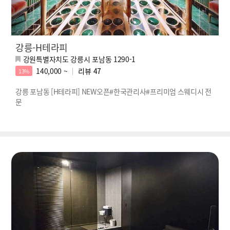
강릉-H테라피
강원특별자치도 강릉시 포남동 1290-1
140,000 ~
리뷰
47
13%
강릉 포남동 [H테라피] NEW오픈#한국관리사#프리미엄 스웨디시 전
문