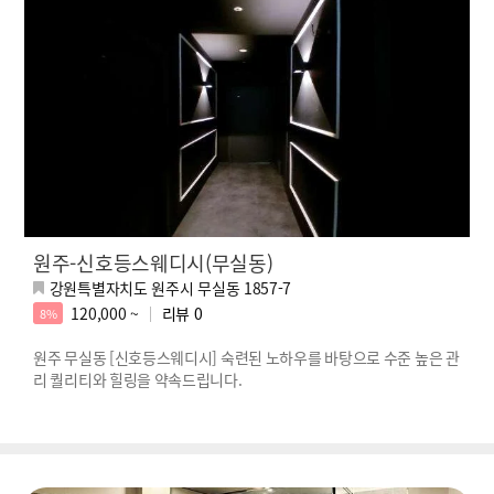
원주-신호등스웨디시(무실동)
강원특별자치도 원주시 무실동 1857-7
120,000 ~
리뷰
0
8%
원주 무실동 [신호등스웨디시] 숙련된 노하우를 바탕으로 수준 높은 관
리 퀄리티와 힐링을 약속드립니다.