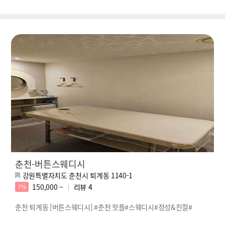
춘천-버튼스웨디시
강원특별자치도 춘천시 퇴계동 1140-1
150,000 ~
리뷰
4
7%
춘천 퇴계동 [버튼스웨디시] #춘천 핫플#스웨디시#정성&친절#