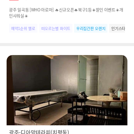
광주 일곡동 [WHO 아로마] 🔥신규오픈🔥북구1등☀️할인 이벤트☀️개
인샤워실☀️
예약1순위 옐로
떠오르는별 화이트
우리집간판 오렌지
인기스타 블루
광주-디아망테라피(치평동)