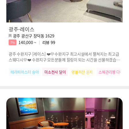
광주-레이스
광주 광산구 장덕동 1629
140,000 ~
리뷰
99
7%
광주 수완지구 [레이스] ❤️💛수완지구 최고시설에서 펼쳐지는 최고급
스웨디시💛❤️ 수완지구 모든분들께 힐링이 되는 시간을 선물하겠습니
다.
테라피마스터 승아
미소천사 달이
명불허전 윤지
스웨관리짱 다혜