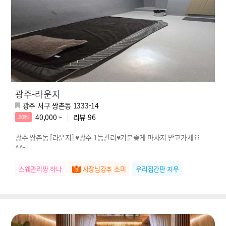
광주-라운지
광주 서구 쌍촌동 1333-14
40,000 ~
리뷰
96
20%
광주 쌍촌동 [라운지] ♥광주 1등관리♥기분좋게 마사지 받고가세요
^^~
스웨관리짱 하나
사장님강추 소미
우리집간판 지우