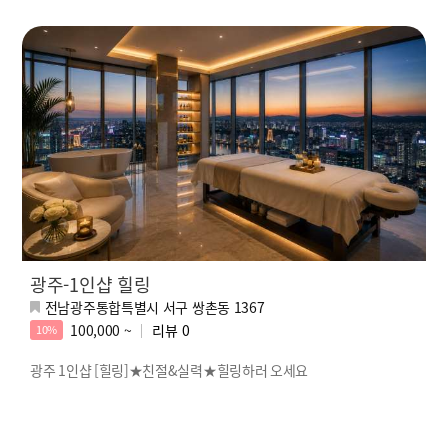
광주-1인샵 힐링
전남광주통합특별시 서구 쌍촌동 1367
100,000 ~
리뷰
0
10%
광주 1인샵 [힐링]★친절&실력★힐링하러 오세요