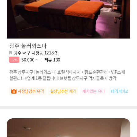
광주-놀러와스파
광주 서구 치평동 1218-3
50,000 ~
리뷰
130
17%
광주 상무지구 [놀러와스파] 호텔식마사지 + 림프순환관리+ VIP스페
셜관리!! #업계 1등 달립니다!!#핫플 상무지구 먹자골목 재방각
사장님강추 유리
실장님추천 체리
재치있는 유나
테라피마스터 