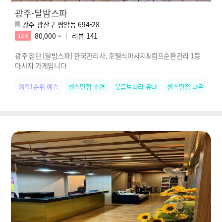
광주-달밤스파
광주 광산구 쌍암동 694-28
80,000 ~
리뷰
141
12%
광주 첨단 [달밤스파] 한국관리사, 호텔식마사지&림프순환관리 1등
마사지 가게입니다
예약1순위 예슬
센스만점 소연
웃음보따리 유나
센스만점 나은
힐