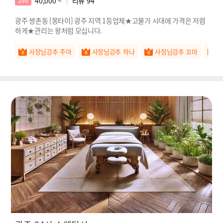
40,000 ~
리뷰
94
20%
광주 쌍촌동 [몽타이] 광주 지역 1등업체★고물가 시대에 가격은 저렴
하게★관리는 왕처럼 모십니다.
사장님강추 주아
사장님강추 하나
사장님강추 꼬마