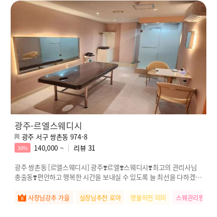
광주-르엘스웨디시
광주 서구 쌍촌동 974-8
140,000 ~
리뷰
31
30%
광주 쌍촌동 [르엘스웨디시] 광주❣️르엘❣️스웨디시❣️최고의 관리사님
총출동❣️편안하고 행복한 시간을 보내실 수 있도록 늘 최선을 다하겠습
니다
사장님강추 가을
실장님추천 로아
명불허전 미미
스웨관리짱 예