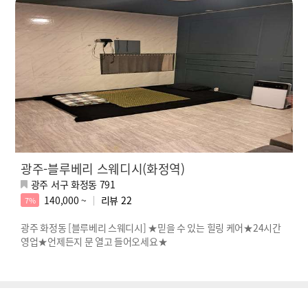
광주-블루베리 스웨디시(화정역)
광주 서구 화정동 791
140,000 ~
리뷰
22
7%
광주 화정동 [블루베리 스웨디시] ★믿을 수 있는 힐링 케어★24시간
영업★언제든지 문 열고 들어오세요★