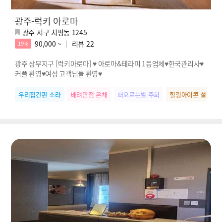
광주-럭키 아로마
광주 서구 치평동 1245
90,000 ~
리뷰
22
19%
광주 상무지구 [럭키아로마] ♥ 아로마&테라피 1등업체♥한국관리사♥
커플 환영♥여성 고객님들 환영♥
우리집간판 소라
배려만점 은채
떠오르는별 주희
힐링아이콘 설하