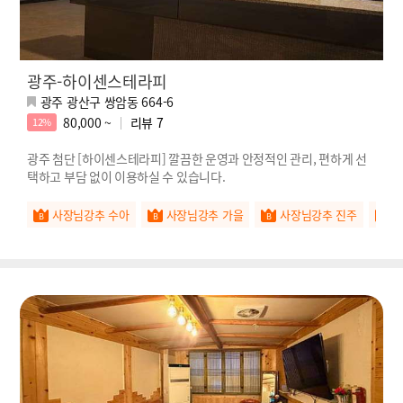
광주-하이센스테라피
광주 광산구 쌍암동 664-6
80,000 ~
리뷰
7
12%
광주 첨단 [하이센스테라피] 깔끔한 운영과 안정적인 관리, 편하게 선
택하고 부담 없이 이용하실 수 있습니다.
사장님강추 수아
사장님강추 가을
사장님강추 진주