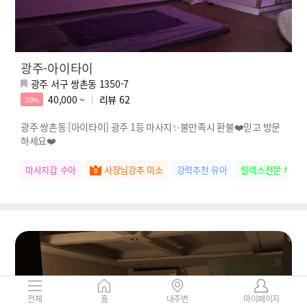
광주-아이타이
광주 서구 쌍촌동 1350-7
40,000 ~
리뷰
62
20%
광주 쌍촌동 [아이타이] 광주 1등 마사지✨불만족시 환불❤️믿고 방문
하세요❤️
마사지갑 수아
사장님강추 미소
강력추천 유아
릴렉스전문 체리
전체
홈
내주변
마이페이지