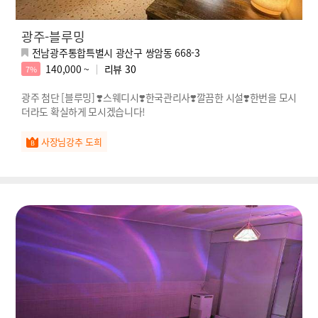
광주-블루밍
전남광주통합특별시 광산구 쌍암동 668-3
140,000 ~
리뷰
30
7%
광주 첨단 [블루밍] ❣️스웨디시❣️한국관리사❣️깔끔한 시설❣️한번을 모시
더라도 확실하게 모시겠습니다!
사장님강추 도희