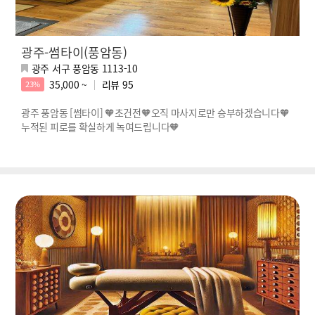
광주-썸타이(풍암동)
광주 서구 풍암동 1113-10
35,000 ~
리뷰
95
23%
광주 풍암동 [썸타이] 🧡초건전🧡오직 마사지로만 승부하겠습니다🧡
누적된 피로를 확실하게 녹여드립니다🧡