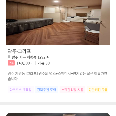
광주-그라프
광주 서구 치평동 1292-4
140,000 ~
리뷰
30
7%
광주 치평동 [그라프] 광주의 명소♥스웨디시♥인기있는 샵은 이유가있
습니다.
다크호스 초특알
강력추천 도아
스웨관리짱 지윤
명불허전 구름