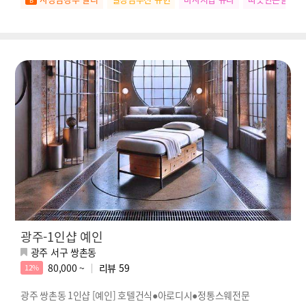
광주-1인샵 예인
광주 서구 쌍촌동
80,000 ~
리뷰
59
12%
광주 쌍촌동 1인샵 [예인] 호텔건식●아로디시●정통스웨전문