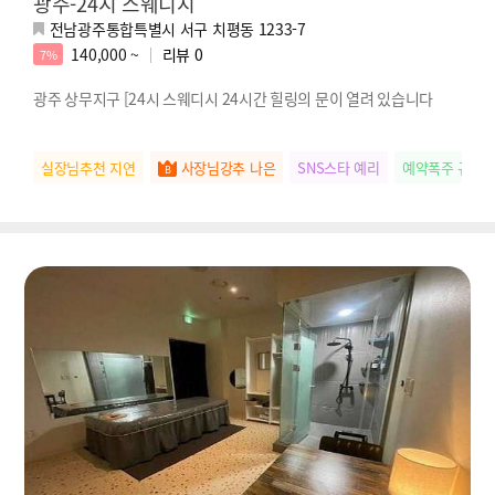
광주-24시 스웨디시
전남광주통합특별시 서구 치평동 1233-7
140,000 ~
리뷰
0
7%
광주 상무지구 [24시 스웨디시 24시간 힐링의 문이 열려 있습니다
실장님추천 지연
사장님강추 나은
SNS스타 예리
예약폭주 규리