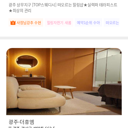
광주 상무지구 [TOP스웨디시] 떠오르는 힐링샵★실력파 테라피스트
★최상의 관리
사장님강추 수현
힐링자판기 새롬
예약1순위 수아
떠오르는별 한
광주-더휴엠