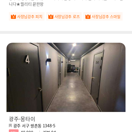
니다★퀄리티 끝판왕
사장님강추 피치
사장님강추 로즈
사장님강추 스마일
광주-몽타이
광주 서구 쌍촌동 1348-5