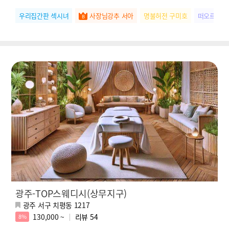
우리집간판 섹시녀
사장님강추 서아
명불허전 구미호
떠오르는별
광주-TOP스웨디시(상무지구)
광주 서구 치평동 1217
130,000 ~
리뷰
54
8%