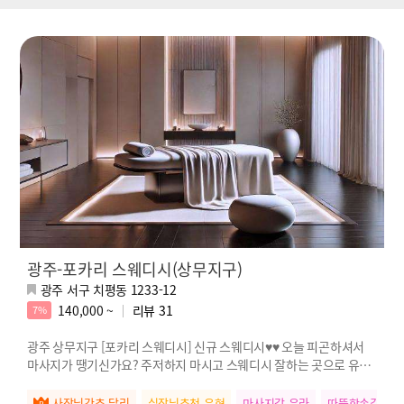
광주-포카리 스웨디시(상무지구)
광주 서구 치평동 1233-12
140,000 ~
리뷰
31
7%
광주 상무지구 [포카리 스웨디시] 신규 스웨디시♥♥ 오늘 피곤하셔서
마사지가 땡기신가요? 주저하지 마시고 스웨디시 잘하는 곳으로 유명
한 저희 샵으로 픽~스 하
사장님강추 달리
실장님추천 유현
마사지갑 유라
따뜻한손길 예