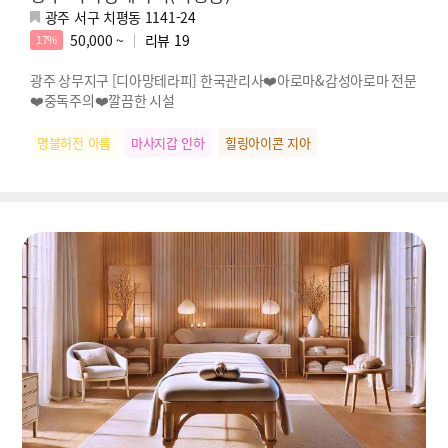
광주 서구 치평동 1141-24
50,000 ~
리뷰
19
17%
광주 상무지구 [디아망테라피] 한국관리사❤️아로마&감성아로마 전문
❤️중독주의❤️깔끔한 시설
명불허전 아름
마사지갑 인하
힐링아이콘 지아