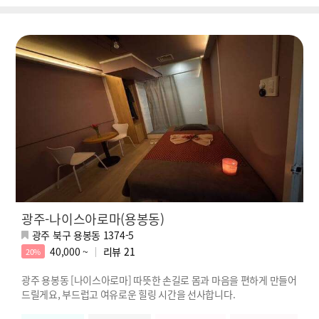
광주-나이스아로마(용봉동)
광주 북구 용봉동 1374-5
40,000 ~
리뷰
21
20%
광주 용봉동 [나이스아로마] 따뜻한 손길로 몸과 마음을 편하게 만들어
드릴게요, 부드럽고 여유로운 힐링 시간을 선사합니다.