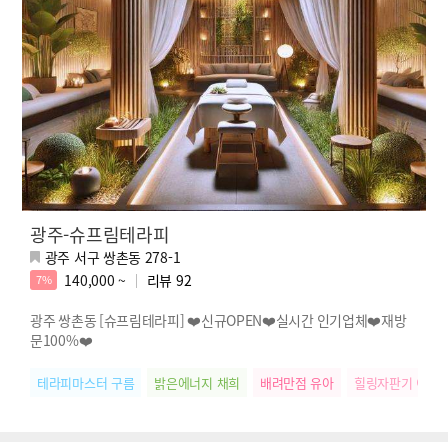
광주-슈프림테라피
광주 서구 쌍촌동 278-1
140,000 ~
리뷰
92
7%
광주 쌍촌동 [슈프림테라피] ❤️신규OPEN❤️실시간 인기업체❤️재방
문100%❤️
테라피마스터 구름
밝은에너지 채희
배려만점 유아
힐링자판기 이진