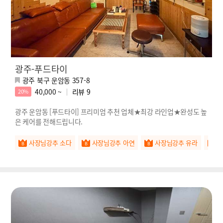
광주-푸드타이
광주 북구 운암동 357-8
40,000 ~
리뷰
9
20%
광주 운암동 [푸드타이] 프리미엄 추천 업체★최강 라인업★완성도 높
은 케어를 전해드립니다.
사장님강추 소다
사장님강추 아연
사장님강추 유라