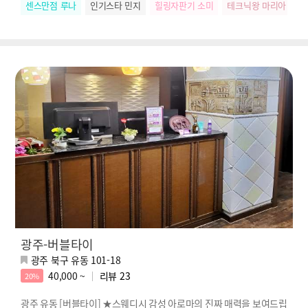
센스만점 루나
인기스타 민지
힐링자판기 소미
테크닉왕 마리아
찐
광주-버블타이
광주 북구 유동 101-18
40,000 ~
리뷰
23
20%
광주 유동 [버블타이] ★스웨디시 감성 아로마의 진짜 매력을 보여드립