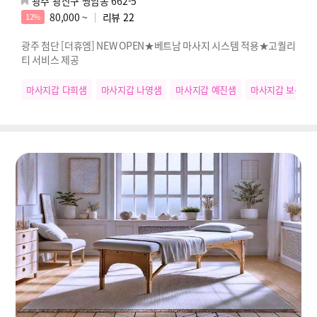
광주 광산구 쌍암동 662-5
80,000 ~
리뷰
22
12%
광주 첨단 [더휴엠] NEW OPEN★베트남 마사지 시스템 적용★고퀄리
티 서비스 제공
마사지갑 다희샘
마사지갑 나영샘
마사지갑 예진샘
마사지갑 보름샘