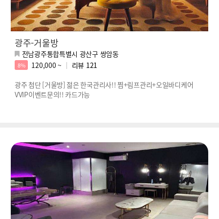
광주-거울방
전남광주통합특별시 광산구 쌍암동
120,000 ~
리뷰
121
8%
광주 첨단 [거울방] 젊은 한국관리사!! 찜+림프관리+오일바디케어
VVIP이벤트문의!! 카드가능