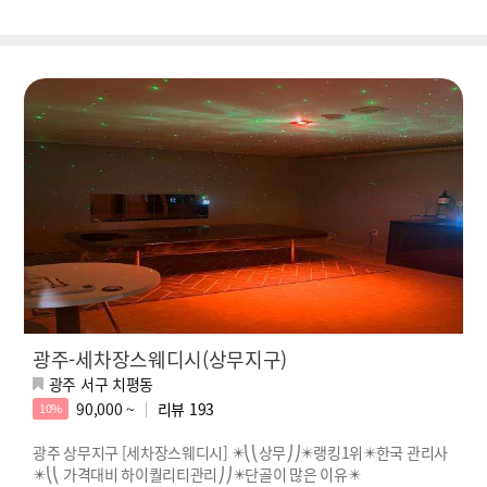
광주-세차장스웨디시(상무지구)
광주 서구 치평동
90,000 ~
리뷰
193
10%
광주 상무지구 [세차장스웨디시] ✴️⎝⎝상무⎠⎠✴️랭킹1위✴️한국 관리사
✴️⎝⎝ 가격대비 하이퀄리티관리⎠⎠✴️단골이 많은 이유✴️