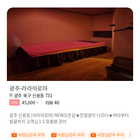
광주-라라아로마
광주 북구 신용동 731
45,000 ~
리뷰
40
10%
광주 신용동 [라라아로마] NEW오픈샵★친절함이 다르다★머리부터
발끝까지 고객님 1:1 맞춤형 관리
사장님강추 모모
사장님강추 아리
사장님강추 우리