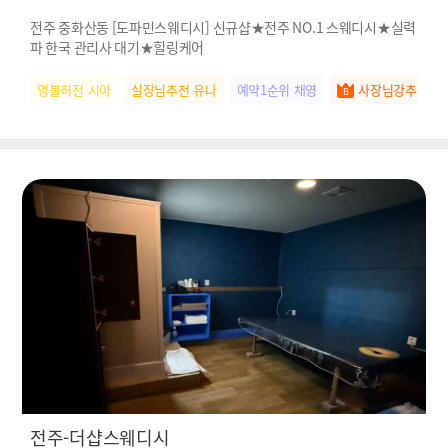
전주 중화산동 [도파민스웨디시] 신규샵★전주 NO.1 스웨디시★실력
파 한국 관리사 대기★힐링케어
명불허전 시아
실장님추천 유나
예약1순위 채영
사장님강추 서아
전주-더샵스웨디시