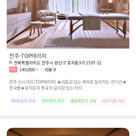
전주-TOP테라피
전북특별자치도 전주시 완산구 효자동3가 1537-12
140,000 ~
리뷰
9
7%
전주 신시가지 [TOP테라피] ★리듬감 있는 케어로 달라지는 컨디션★
한국쌤★로미로미 특유의 깊이감 있는 터치
예약1순위 우유
예약폭주 유진
꿀잠제조기 소희
테크닉왕 지안
예