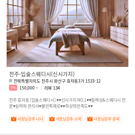
전주-입술스웨디시(신시가지)
전북특별자치도 전주시 완산구 효자동3가 1533-12
150,000 ~
리뷰
134
7%
전주 효자동 [입술스웨디시] ♥♥신시가지 NO.1♥♥릴렉싱&스웨디시 전
문♥실력파 관리사♥불만족제로♥♥최상의만족도♥♥
사장님강추 나나
사장님강추 소희
사장님강추 준희