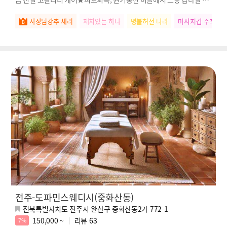
가득 채워드려요★
사장님강추 체리
재치있는 하나
명불허전 나라
마사지갑 주희
전주-도파민스웨디시(중화산동)
전북특별자치도 전주시 완산구 중화산동2가 772-1
150,000 ~
리뷰
63
7%