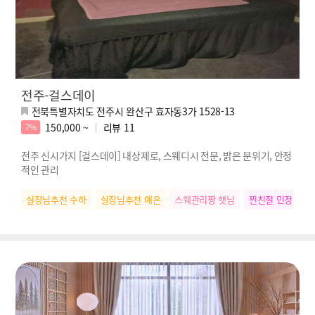
전주-걸스데이
전북특별자치도 전주시 완산구 효자동3가 1528-13
150,000 ~
리뷰
11
7%
전주 신시가지 [걸스데이] 내상제로, 스웨디시 전문, 밝은 분위기, 안정
적인 관리
실장님추천 수하
실장님추천 예은
스웨관리짱 햇님
찐친절 민정
떠