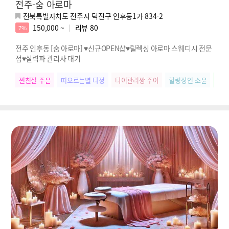
전주-숨 아로마
전북특별자치도 전주시 덕진구 인후동1가 834-2
150,000 ~
리뷰
80
7%
전주 인후동 [숨 아로마] ♥신규OPEN샵♥릴렉싱 아로마 스웨디시 전문
점♥실력파 관리사 대기
찐친절 주은
떠오르는별 다정
타이관리짱 주아
힐링장인 소윤
릴렉