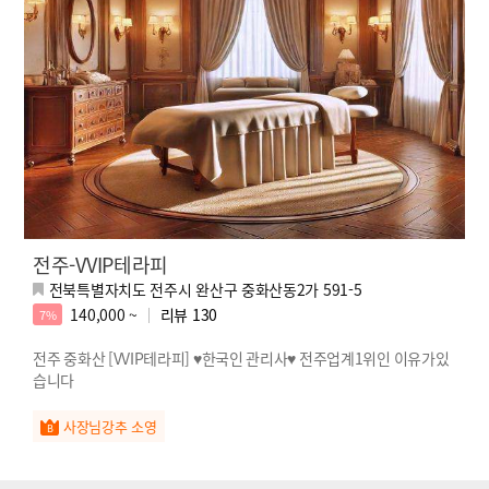
전주-VVIP테라피
전북특별자치도 전주시 완산구 중화산동2가 591-5
140,000 ~
리뷰
130
7%
전주 중화산 [VVIP테라피] ♥한국인 관리사♥ 전주업계1위인 이유가있
습니다
사장님강추 소영