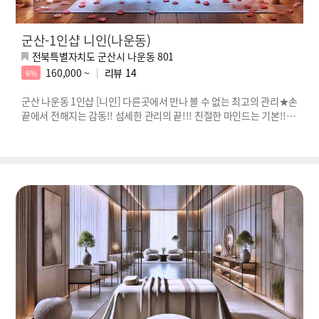
군산-1인샵 니인(나운동)
전북특별자치도 군산시 나운동 801
160,000 ~
리뷰
14
6%
군산 나운동 1인샵 [니인] 다른곳에서 만나 볼 수 없는 최고의 관리★손
끝에서 전해지는 감동!! 섬세한 관리의 끝!!! 친절한 마인드는 기본!! 힐
링할 시간입니다^^