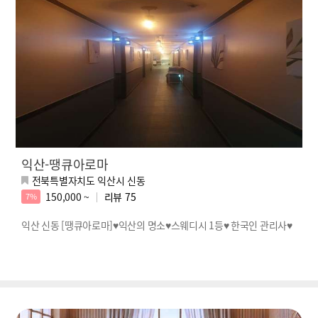
익산-땡큐아로마
전북특별자치도 익산시 신동
150,000 ~
리뷰
75
7%
익산 신동 [땡큐아로마]♥익산의 명소♥스웨디시 1등♥ 한국인 관리사♥