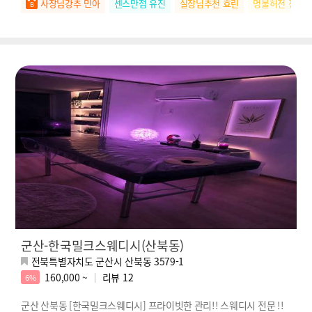
사장님강추 민아
센스만점 유진
실장님추천 효린
명불허전 정아
군산-한국밀크스웨디시(산북동)
전북특별자치도 군산시 산북동 3579-1
160,000 ~
리뷰
12
6%
군산 산북동 [한국밀크스웨디시] 프라이빗한 관리!! 스웨디시 전문 !!