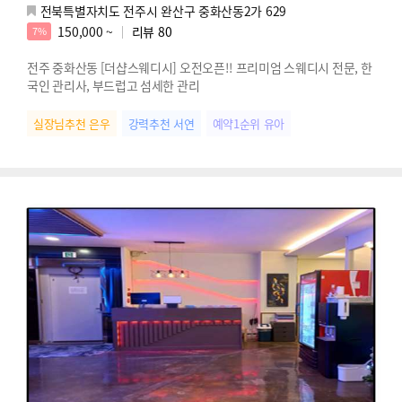
전북특별자치도 전주시 완산구 중화산동2가 629
150,000 ~
리뷰
80
7%
전주 중화산동 [더샵스웨디시] 오전오픈!! 프리미엄 스웨디시 전문, 한
국인 관리사, 부드럽고 섬세한 관리
실장님추천 은우
강력추천 서연
예약1순위 유아