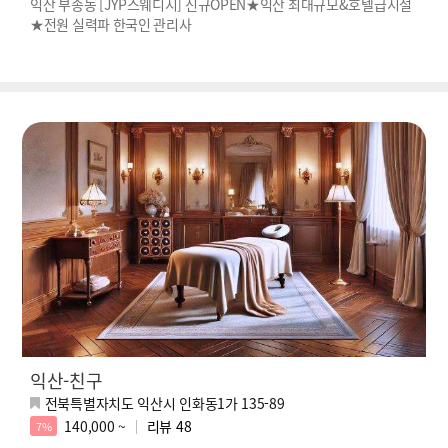
익산 부송동 [JYP스웨디시] 신규OPEN★익산 최대규모&호텔급시설
★전원 실력파 한국인 관리사
익산-친구
전북특별자치도 익산시 인화동1가 135-89
140,000 ~
리뷰
48
7%