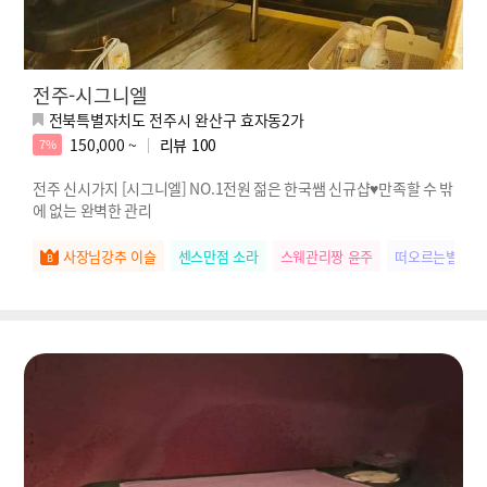
전주-시그니엘
전북특별자치도 전주시 완산구 효자동2가
150,000 ~
리뷰
100
7%
전주 신시가지 [시그니엘] NO.1전원 젊은 한국쌤 신규샵♥만족할 수 밖
에 없는 완벽한 관리
사장님강추 이슬
센스만점 소라
스웨관리짱 윤주
떠오르는별 서