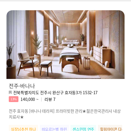
전주-바나나
전북특별자치도 전주시 완산구 효자동3가 1532-17
140,000 ~
리뷰
7
13%
전주 효자동 [바나나 테라피] 프라이빗한 관리★젊은한국관리사 내상
치료사★
실장님추천 하나
떠오르는별 하린
센스만점 연주
힐링아이콘 다윤