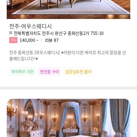
전주-여우스웨디시
전북특별자치도 전주시 완산구 중화산동2가 755-10
140,000 ~
리뷰
87
7%
전주 중화산동 [여우스웨디시] ♥차원이 다른 케어로 최고의 힐링을 선
물해드립니다!!♥
예약폭주 리안
찐친절 수아
실장님추천 봄이