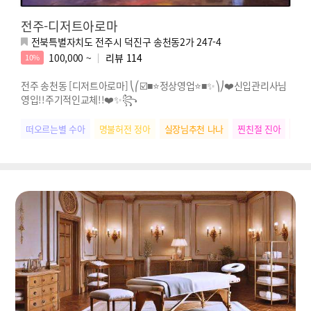
전주-디저트아로마
전북특별자치도 전주시 덕진구 송천동2가 247-4
100,000 ~
리뷰
114
10%
전주 송천동 [디저트아로마] ⎝⎛☑️■⭐정상영업⭐■✨⎞⎠❤️신입관리사님
영입!!주기적인교체!!❤️✨꧂
떠오르는별 수아
명불허전 정아
실장님추천 나나
찐친절 진아
미소