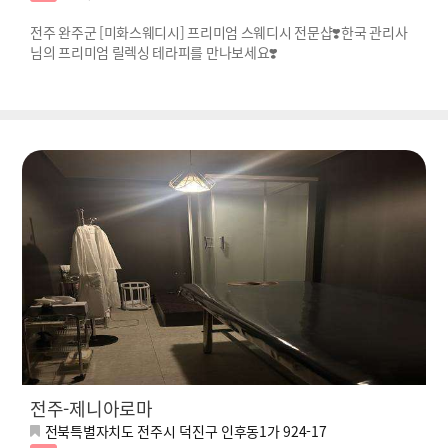
전주 완주군 [미화스웨디시] 프리미엄 스웨디시 전문샵❣️한국 관리사
님의 프리미엄 릴렉싱 테라피를 만나보세요❣️
전주-제니아로마
전북특별자치도 전주시 덕진구 인후동1가 924-17