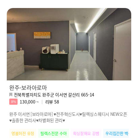
완주-보라아로마
전북특별자치도 완주군 이서면 갈산리 665-14
130,000 ~
리뷰
58
8%
완주 이서면 [보라아로마] ♥전주혁신도시♥릴렉싱스웨디시 NEW오픈
♥출중한 관리사♥차별화된 관리♥
명불허전 유정
릴렉스전문 수아
왁싱잘해요 강쌤
우리집간판 백실장