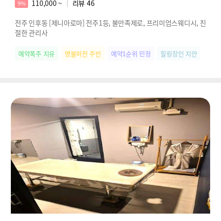
110,000 ~
리뷰
46
9%
전주 인후동 [제니아로마] 전주1등, 불만족제로, 프리미엄스웨디시, 친
절한 관리사
예약폭주 지유
명불허전 주빈
예약1순위 민정
힐링장인 지안