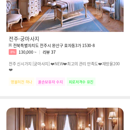
전주-궁마사지
전북특별자치도 전주시 완산구 효자동3가 1530-8
130,000 ~
리뷰
37
8%
전주 신시가지 [궁마사지] ❤️NEW❤️최고의 관리 만족도❤️재방율200
❤️
명불허전 하나
꿀손보유자 수지
피로저격수 유진