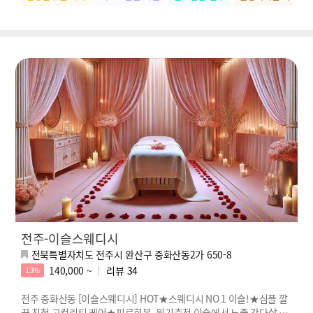
전주-이슬스웨디시
전북특별자치도 전주시 완산구 중화산동2가 650-8
140,000 ~
리뷰
34
13%
전주 중화산동 [이슬스웨디시] HOT★스웨디시 NO 1 이슬!★심플 깔
끔 친철 고컬리티 케어★피로회복, 원기충전 이슬에서 느좋 감다살 로