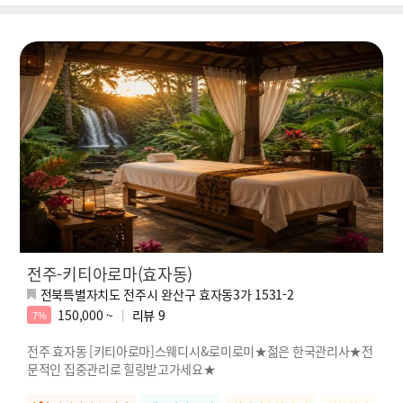
전주-키티아로마(효자동)
전북특별자치도 전주시 완산구 효자동3가 1531-2
150,000 ~
리뷰
9
7%
전주 효자동 [키티아로마]스웨디시&로미로미★젊은 한국관리사★전
문적인 집중관리로 힐링받고가세요★