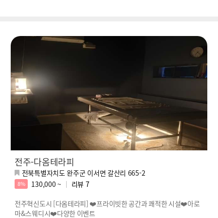
전주-다옴테라피
전북특별자치도 완주군 이서면 갈산리 665-2
130,000 ~
리뷰
7
8%
전주혁신도시 [다옴테라피] ❤️프라이빗한 공간과 쾌적한 시설❤️아로
마&스웨디시❤️다양한 이벤트