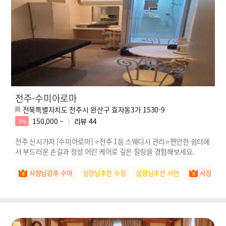
전주-수미아로마
전북특별자치도 전주시 완산구 효자동3가 1530-9
150,000 ~
리뷰
44
7%
전주 신시가지 [수미아로마] ⭐전주 1등 스웨디시 관리⭐편안한 쉼터에
서 부드러운 손길과 정성 어린 케어로 깊은 힐링을 경험해보세요.
사장님강추 수아
실장님추천 수정
실장님추천 서연
사장님강