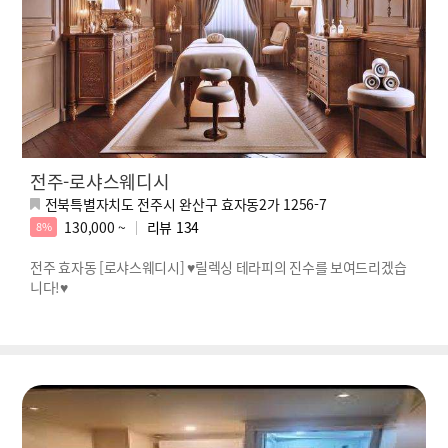
전주-로샤스웨디시
전북특별자치도 전주시 완산구 효자동2가 1256-7
130,000 ~
리뷰
134
8%
전주 효자동 [로샤스웨디시] ♥릴렉싱 테라피의 진수를 보여드리겠습
니다!♥