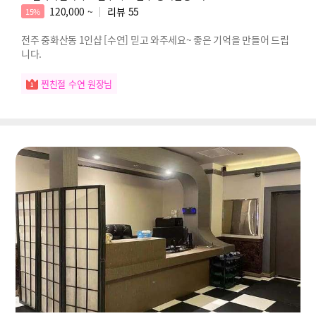
120,000 ~
리뷰
55
15%
전주 중화산동 1인샵 [수연] 믿고 와주세요~ 좋은 기억을 만들어 드립
니다.
찐친절 수연 원장님