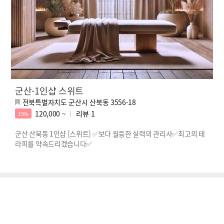
군산-1인샵 스위트
전북특별자치도 군산시 산북동 3556-18
120,000 ~
리뷰
1
15%
군산 산북동 1인샵 [스위트] ✅보다 월등한 실력의 관리사✅최고의 테
라피를 약속드리겠습니다✅