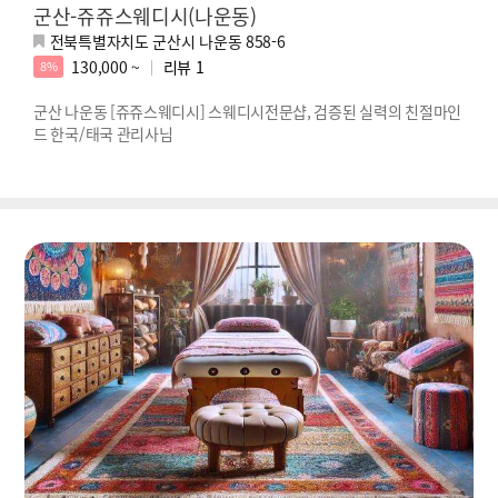
군산-쥬쥬스웨디시(나운동)
전북특별자치도 군산시 나운동 858-6
130,000 ~
리뷰
1
8%
군산 나운동 [쥬쥬스웨디시] 스웨디시전문샵, 검증된 실력의 친절마인
드 한국/태국 관리사님