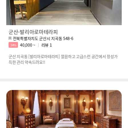
군산-발리아로마테라피
전북특별자치도 군산시 지곡동 548-6
40,000 ~
리뷰
1
34%
군산 지곡동 [발리아로마테라피] 깔끔하고 고급스런 공간에서 정성가
득한 관리 약속드려요!!