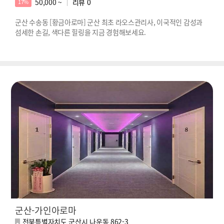
50,000 ~
리뷰
0
17%
군산 수송동 [황금아로마] 군산 최초 라오스관리사, 이국적인 감성과
섬세한 손길, 색다른 힐링을 지금 경험해보세요.
군산-가인아로마
전북특별자치도 군산시 나운동 862-3