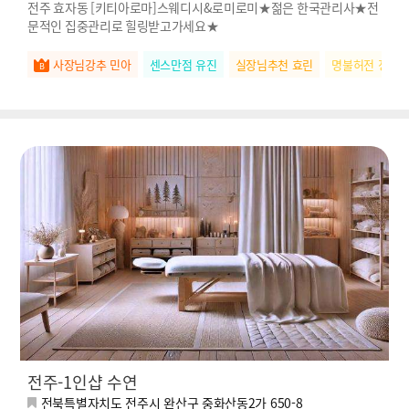
전주 효자동 [키티아로마]스웨디시&로미로미★젊은 한국관리사★전
문적인 집중관리로 힐링받고가세요★
사장님강추 민아
센스만점 유진
실장님추천 효린
명불허전 정아
전주-1인샵 수연
전북특별자치도 전주시 완산구 중화산동2가 650-8