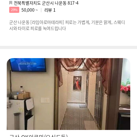
전북특별자치도 군산시 나운동 817-4
50,000 ~
리뷰
1
29%
군산 나운동 [라임아로마테라피] 피로는 가볍게, 기분은 맑게, 스웨디
시와 타이로 피로를 녹여드립니다
군산-OK아로마(오식도동)