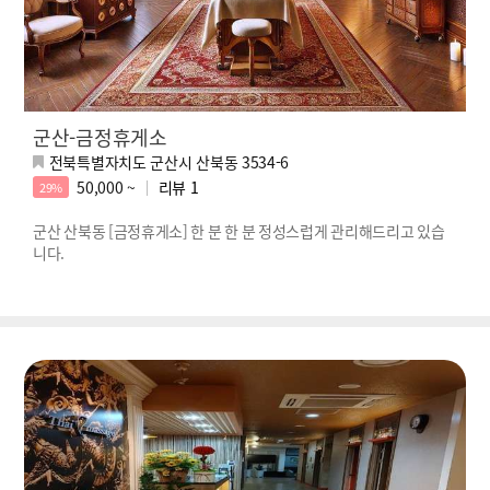
군산-금정휴게소
전북특별자치도 군산시 산북동 3534-6
50,000 ~
리뷰
1
29%
군산 산북동 [금정휴게소] 한 분 한 분 정성스럽게 관리해드리고 있습
니다.