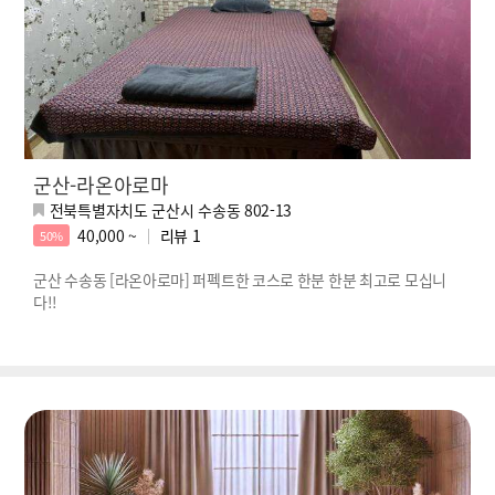
군산-라온아로마
전북특별자치도 군산시 수송동 802-13
40,000 ~
리뷰
1
50%
군산 수송동 [라온아로마] 퍼펙트한 코스로 한분 한분 최고로 모십니
다!!