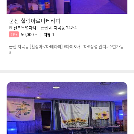
군산-힐링아로마테라피
전북특별자치도 군산시 지곡동 242-4
50,000 ~
리뷰
1
17%
군산 지곡동 [힐링아로마테라피] #타이&아로마#정성 관리#수면가능
#