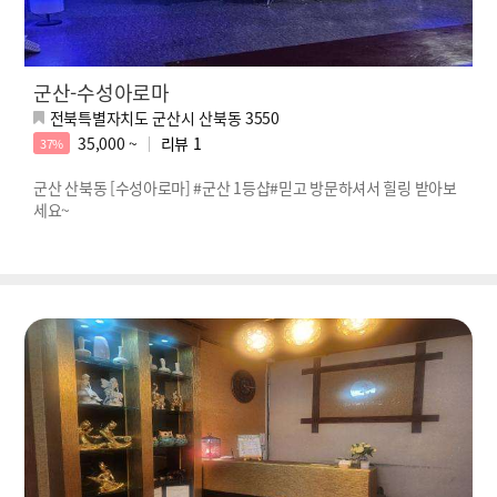
군산-수성아로마
전북특별자치도 군산시 산북동 3550
35,000 ~
리뷰
1
37%
군산 산북동 [수성아로마] #군산 1등샵#믿고 방문하셔서 힐링 받아보
세요~