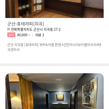
군산-휴테라피(지곡)
전북특별자치도 군산시 지곡동 27-2
40,000 ~
리뷰
2
20%
군산 지곡동 [휴테라피] 부부&커플 환영 #건전마사지#커플마사지#태
국관리사