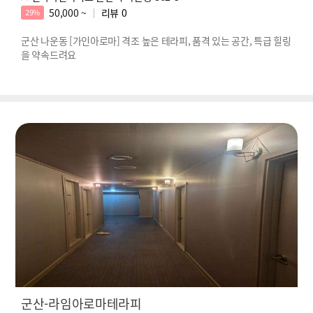
50,000 ~
리뷰
0
29%
군산 나운동 [가인아로마] 격조 높은 테라피, 품격 있는 공간, 특급 힐링
을 약속드려요
군산-라임아로마테라피