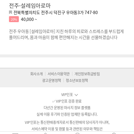
전주-설레임아로마
전북특별자치도 전주시 덕진구 우아동3가 747-80
40,000 ~
20%
전주 우아동 [설레임아로마] 지친 하루의 피로와 스트레스를 부드럽게
풀어드리며, 몸과 마음이 함께 편안해지는 시간을 선물하겠습니다
회사소개
서비스이용약관
개인정보취급방침
광고운영정책
청소년보호정책
VIP인포
✅ VIP인포 검증 완료
다년간 운영된 마사지 정보 플랫폼
실제 이용 후기와 인증된 업체만 등록됩니다.
VIP인포는 통신판매중개자로서 통신판매의 당사자가 아니며,
서비스예약 이용 및 환불 등과 관련된 의무와 책임은