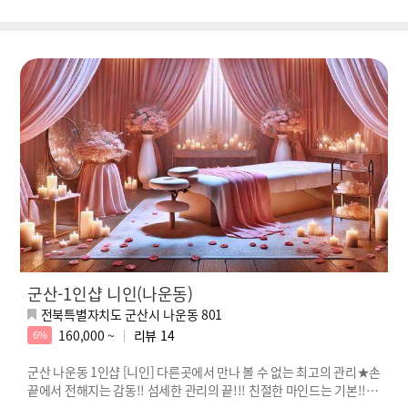
군산-1인샵 니인(나운동)
전북특별자치도 군산시 나운동 801
160,000 ~
리뷰
14
6%
군산 나운동 1인샵 [니인] 다른곳에서 만나 볼 수 없는 최고의 관리★손
끝에서 전해지는 감동!! 섬세한 관리의 끝!!! 친절한 마인드는 기본!! 힐
링할 시간입니다^^