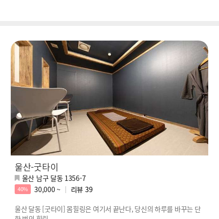
울산-굿타이
울산 남구 달동 1356-7
30,000 ~
리뷰
39
40%
울산 달동 [굿타이] 몸힐링은 여기서 끝난다, 당신의 하루를 바꾸는 단
한 번의 힐링