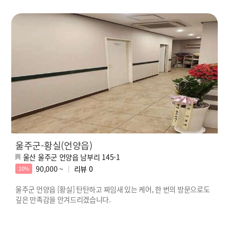
울주군-황실(언양읍)
울산 울주군 언양읍 남부리 145-1
90,000 ~
리뷰
0
10%
울주군 언양읍 [황실] 탄탄하고 짜임새 있는 케어, 한 번의 방문으로도
깊은 만족감을 안겨드리겠습니다.