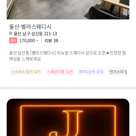
울산-벨라스웨디시
울산 남구 삼산동 211-13
170,000 ~
리뷰
38
6%
울산 삼산동 [벨라스웨디시] 리뉴얼 스웨디시 샵으로 오픈★진정한 릴
렉싱을 느껴보세요
스트레스킬러 효민
스웨관리짱 도연
예약1순위 유정
인기스타 달이