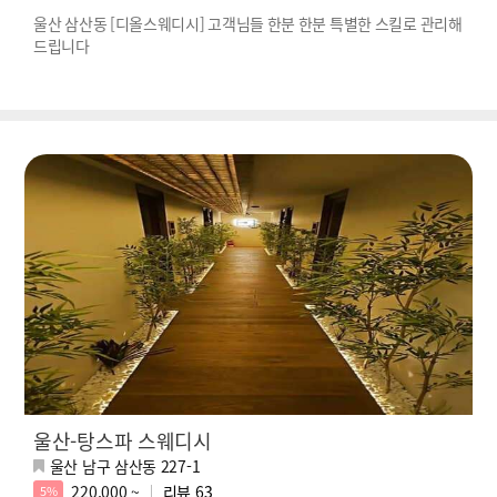
울산 삼산동 [디올스웨디시] 고객님들 한분 한분 특별한 스킬로 관리해
드립니다
울산-탕스파 스웨디시
울산 남구 삼산동 227-1
220,000 ~
리뷰
63
5%