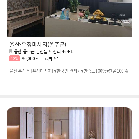
울산-우정마사지(울주군)
울산 울주군 온산읍 덕신리 464-1
80,000 ~
리뷰
54
12%
울산 온산읍 [우정마사지] ♥한국인 관리사♥만족도100%♥단골100%