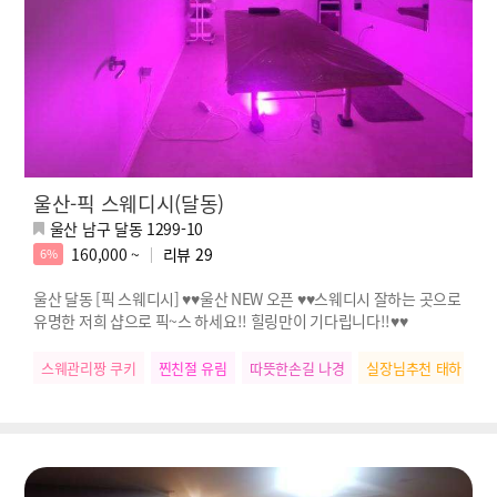
울산-픽 스웨디시(달동)
울산 남구 달동 1299-10
160,000 ~
리뷰
29
6%
울산 달동 [픽 스웨디시] ♥♥울산 NEW 오픈 ♥♥스웨디시 잘하는 곳으로
유명한 저희 샵으로 픽~스 하세요!! 힐링만이 기다립니다!!♥♥
스웨관리짱 쿠키
찐친절 유림
따뜻한손길 나경
실장님추천 태하
스