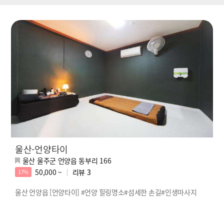
울산-언양타이
울산 울주군 언양읍 동부리 166
50,000 ~
리뷰
3
17%
울산 언양읍 [언양타이] #언양 힐링명소#섬세한 손길#인생마사지