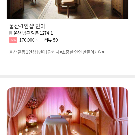
울산-1인샵 민아
울산 남구 달동 1274-1
170,000 ~
리뷰
50
6%
울산 달동 1인샵 [민아] 관리사♥소중한 인연 만들어가여♥