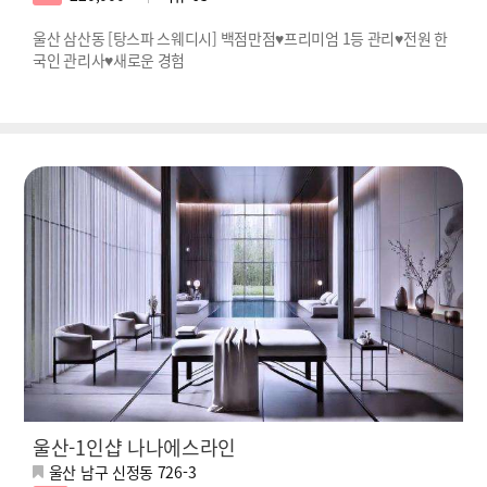
울산 삼산동 [탕스파 스웨디시] 백점만점♥프리미엄 1등 관리♥전원 한
국인 관리사♥새로운 경험
울산-1인샵 나나에스라인
울산 남구 신정동 726-3