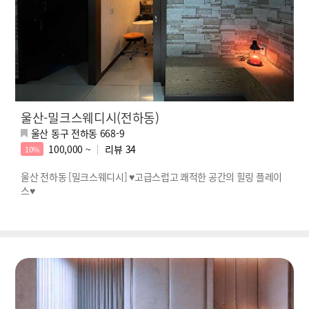
울산-밀크스웨디시(전하동)
울산 동구 전하동 668-9
100,000 ~
리뷰
34
10%
울산 전하동 [밀크스웨디시] ♥고급스럽고 쾌적한 공간의 힐링 플레이
스♥