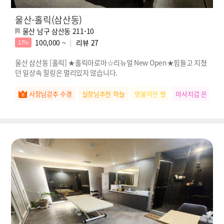
울산-홀릭(삼산동)
울산 남구 삼산동 211-10
100,000 ~
리뷰
27
17%
울산 삼산동 [홀릭] ★홀릭아로마☆리뉴얼 New Open★힘들고 지쳤
던 일상속 힐링은 멀리있지 않습니다.
사장님강추 수경
실장님추천 하늘
명불허전 별
마사지갑 은
떠