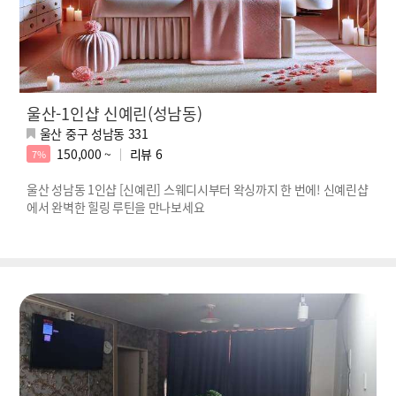
울산-1인샵 신예린(성남동)
울산 중구 성남동 331
150,000 ~
리뷰
6
7%
울산 성남동 1인샵 [신예린] 스웨디시부터 왁싱까지 한 번에! 신예린샵
에서 완벽한 힐링 루틴을 만나보세요