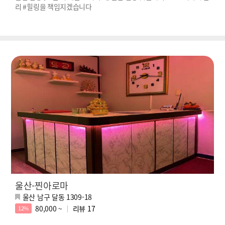
리 #힐링을 책임지겠습니다
울산-찐아로마
울산 남구 달동 1309-18
80,000 ~
리뷰
17
12%