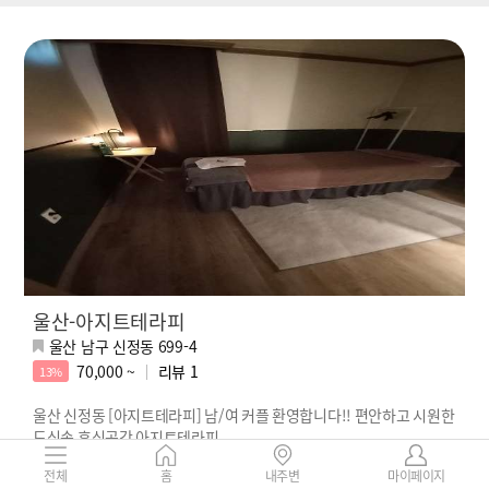
울산-아지트테라피
울산 남구 신정동 699-4
70,000 ~
리뷰
1
13%
울산 신정동 [아지트테라피] 남/여 커플 환영합니다!! 편안하고 시원한
도심속 휴식공간 아지트테라피
전체
홈
내주변
마이페이지