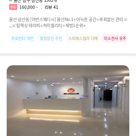
160,000 ~
리뷰
41
6%
울산 삼산동 [어반스웨디시] 울산No.1⭐아늑한 공간⭐후회없는 관리 ꈍ
◡ꈍ 릴렉싱 테라피⭐하이퀄리티⭐재방1순위⭐
피로헌터 하빈
힐링장인 주빈
스트레스킬러 다애
미소천사 유주
피