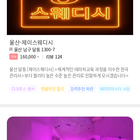
울산-제이스웨디시
울산 남구 달동 1300-7
160,000 ~
리뷰
124
6%
울산 달동 [제이스웨디시] ⭐️체계적인 테라피교육 과정을 이수한 한국
관리사⭐️보다 퀄리티 높은 수준 높은 관리로 친절하게 모시겠습니다⭐️
다크호스 현서
명불허전 젤리
강력추천 화련
테라피마스터 소담
마