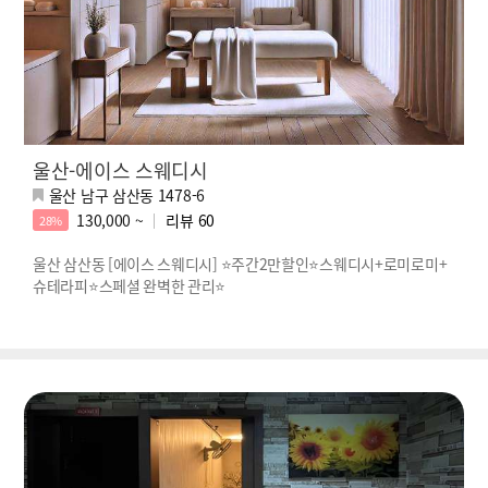
울산-에이스 스웨디시
울산 남구 삼산동 1478-6
130,000 ~
리뷰
60
28%
울산 삼산동 [에이스 스웨디시] ⭐주간2만할인⭐스웨디시+로미로미+
슈테라피⭐스페셜 완벽한 관리⭐