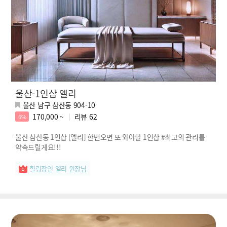
울산-1인샵 엘리
울산 남구 삼산동 904-10
170,000 ~
리뷰
62
6%
울산 삼산동 1인샵 [엘리] 한번오면 또 와야할 1인샵 #최고의 관리를
약속드릴게요!!!
힐링장인 엘리 원장님