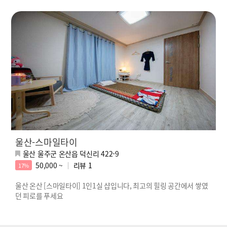
울산-스마일타이
울산 울주군 온산읍 덕신리 422-9
50,000 ~
리뷰
1
17%
울산 온산 [스마일타이] 1인1실 샵입니다, 최고의 힐링 공간에서 쌓였
던 피로를 푸세요