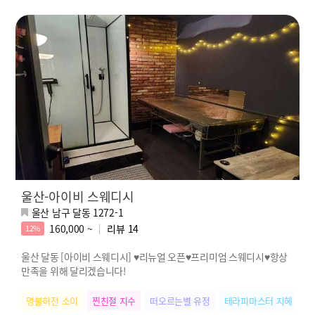
울산-아이비 스웨디시
울산 남구 달동 1272-1
160,000 ~
리뷰
14
12%
울산 달동 [아이비 스웨디시] ♥리뉴얼 오픈♥프리미엄 스웨디시♥항상
만족을 위해 달리겠습니다!
명불허전 소이
찐친절 지수
떠오르는별 유정
테라피마스터 지혜