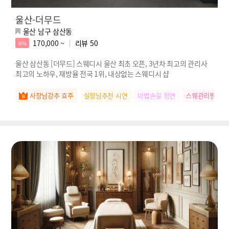
울산-더무드
울산 남구 삼산동
170,000 ~
리뷰
50
6%
울산 삼산동 [더무드] 스웨디시 울산 최초 오픈, 3년차 최고의 관리사
최고의 노하우, 재방율 전국 1위, 내상없는 스웨디시 샵
사장님강추 효주
실장님추천 시연
마법손길 정연
스웨관리짱 하