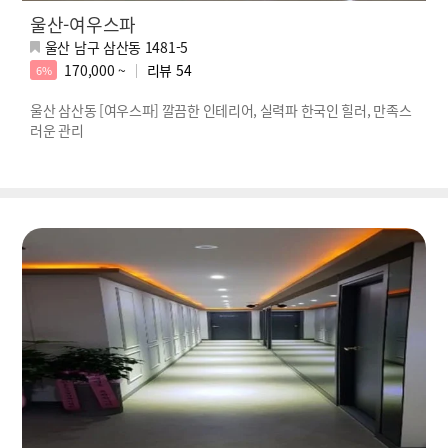
울산-여우스파
울산 남구 삼산동 1481-5
170,000 ~
리뷰
54
6%
울산 삼산동 [여우스파] 깔끔한 인테리어, 실력파 한국인 힐러, 만족스
러운 관리