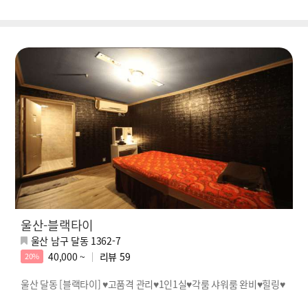
울산-블랙타이
울산 남구 달동 1362-7
40,000 ~
리뷰
59
20%
울산 달동 [블랙타이] ♥고품격 관리♥1인1실♥각룸 샤워룸 완비♥힐링♥