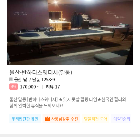
울산-반하다스웨디시(달동)
울산 남구 달동 1258-9
170,000 ~
리뷰
17
6%
울산 달동 [반하다스웨디시] ★잊지 못할 힐링 타임★한국인 힐러와
함께 완벽한 휴식을 느껴보세요
우리집간판 유진
사장님강추 수진
명불허전 도아
예약1순위 체리