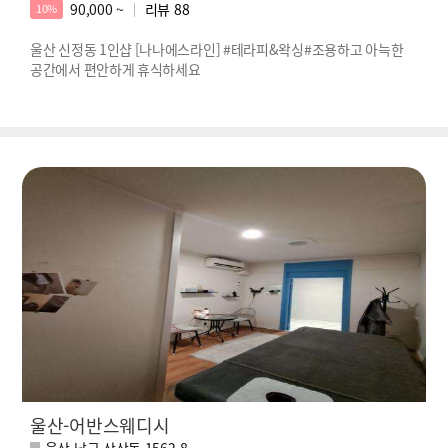
90,000 ~
리뷰
88
10%
울산 신정동 1인샵 [나나에스라인] #테라피&왁싱#조용하고 아늑한
공간에서 편안하게 휴식하세요
울산-어반스웨디시
울산 남구 삼산동 1562-8