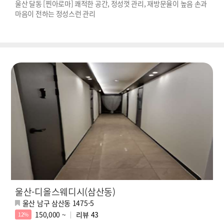
울산 달동 [찐아로마] 쾌적한 공간, 정성껏 관리, 재방문율이 높음 손과
마음이 전하는 정성스런 관리
울산-디올스웨디시(삼산동)
울산 남구 삼산동 1475-5
150,000 ~
리뷰
43
12%