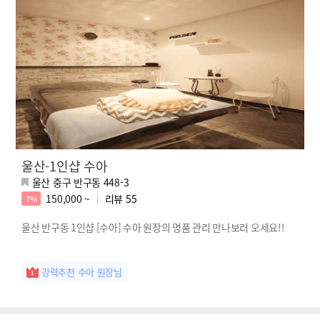
울산-1인샵 수아
울산 중구 반구동 448-3
150,000 ~
리뷰
55
7%
울산 반구동 1인샵 [수아] 수아 원장의 명품 관리 만나보러 오세요!!
강력추천 수아 원장님