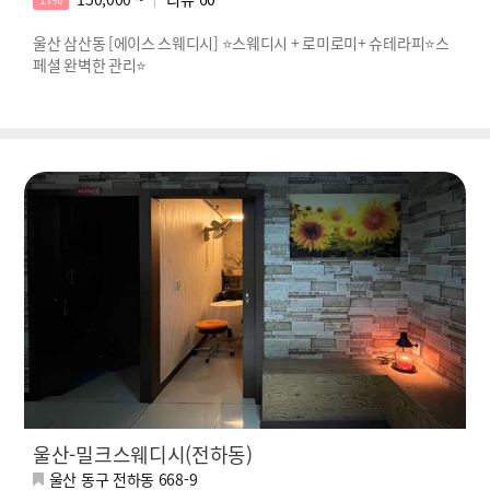
울산 삼산동 [에이스 스웨디시] ⭐스웨디시 + 로미로미+ 슈테라피⭐스
페셜 완벽한 관리⭐
울산-밀크스웨디시(전하동)
울산 동구 전하동 668-9