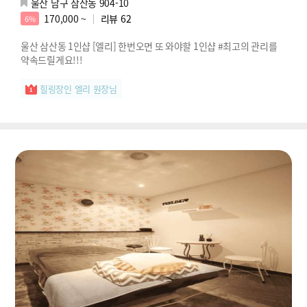
울산 남구 삼산동 904-10
170,000 ~
리뷰
62
6%
울산 삼산동 1인샵 [엘리] 한번오면 또 와야할 1인샵 #최고의 관리를
약속드릴게요!!!
힐링장인 엘리 원장님