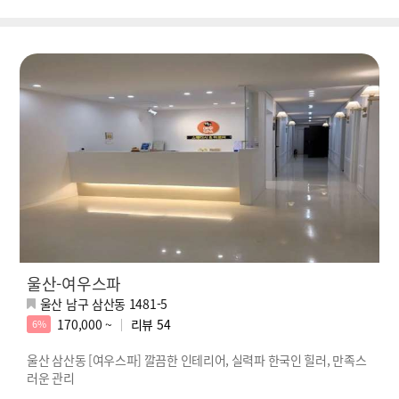
울산-여우스파
울산 남구 삼산동 1481-5
170,000 ~
리뷰
54
6%
울산 삼산동 [여우스파] 깔끔한 인테리어, 실력파 한국인 힐러, 만족스
러운 관리