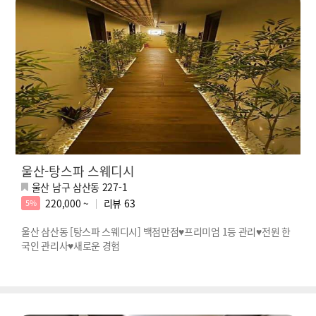
울산-탕스파 스웨디시
울산 남구 삼산동 227-1
220,000 ~
리뷰
63
5%
울산 삼산동 [탕스파 스웨디시] 백점만점♥프리미엄 1등 관리♥전원 한
국인 관리사♥새로운 경험