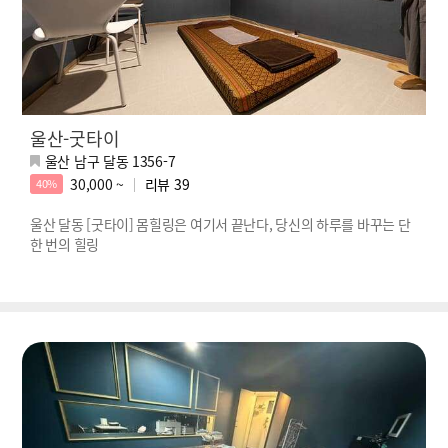
울산-굿타이
울산 남구 달동 1356-7
30,000 ~
리뷰
39
40%
울산 달동 [굿타이] 몸힐링은 여기서 끝난다, 당신의 하루를 바꾸는 단
한 번의 힐링