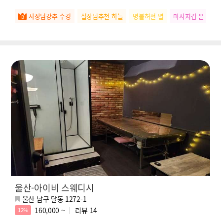
사장님강추 수경
실장님추천 하늘
명불허전 별
마사지갑 은
떠
울산-아이비 스웨디시
울산 남구 달동 1272-1
160,000 ~
리뷰
14
12%