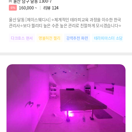
울산 남구 달동 1300-7
160,000 ~
리뷰
124
6%
울산 달동 [제이스웨디시] ⭐️체계적인 테라피교육 과정을 이수한 한국
관리사⭐️보다 퀄리티 높은 수준 높은 관리로 친절하게 모시겠습니다⭐️
다크호스 현서
명불허전 젤리
강력추천 화련
테라피마스터 소담
마