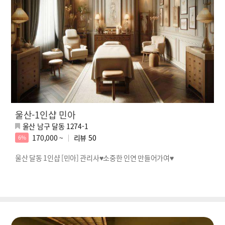
울산-1인샵 민아
울산 남구 달동 1274-1
170,000 ~
리뷰
50
6%
울산 달동 1인샵 [민아] 관리사♥소중한 인연 만들어가여♥