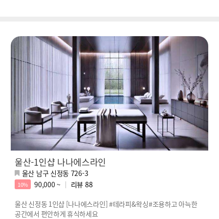
울산-1인샵 나나에스라인
울산 남구 신정동 726-3
90,000 ~
리뷰
88
10%
울산 신정동 1인샵 [나나에스라인] #테라피&왁싱#조용하고 아늑한
공간에서 편안하게 휴식하세요