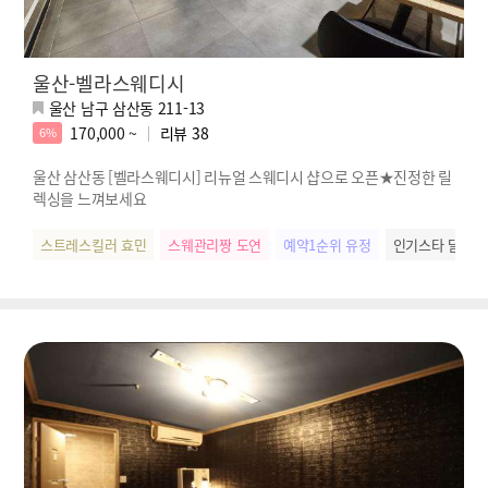
울산-벨라스웨디시
울산 남구 삼산동 211-13
170,000 ~
리뷰
38
6%
울산 삼산동 [벨라스웨디시] 리뉴얼 스웨디시 샵으로 오픈★진정한 릴
렉싱을 느껴보세요
스트레스킬러 효민
스웨관리짱 도연
예약1순위 유정
인기스타 달이