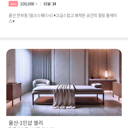
100,000 ~
리뷰
34
10%
울산 전하동 [밀크스웨디시] ♥고급스럽고 쾌적한 공간의 힐링 플레이
스♥
울산-1인샵 엘리