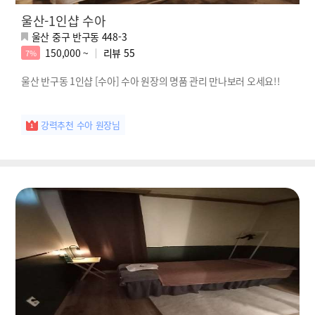
울산-1인샵 수아
울산 중구 반구동 448-3
150,000 ~
리뷰
55
7%
울산 반구동 1인샵 [수아] 수아 원장의 명품 관리 만나보러 오세요!!
강력추천 수아 원장님