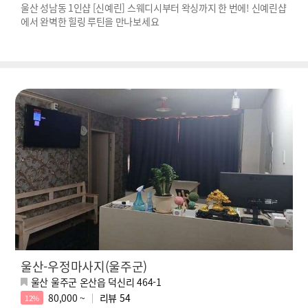
울산 성남동 1인샵 [신예린] 스웨디시부터 왁싱까지 한 번에! 신예린샵
에서 완벽한 힐링 루틴을 만나보세요
울산-우정마사지(울주군)
울산 울주군 온산읍 덕신리 464-1
80,000 ~
리뷰
54
12%