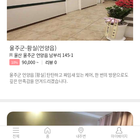
울주군-황실(언양읍)
울산 울주군 언양읍 남부리 145-1
90,000 ~
리뷰
0
10%
울주군 언양읍 [황실] 탄탄하고 짜임새 있는 케어, 한 번의 방문으로도
깊은 만족감을 안겨드리겠습니다.
전체
홈
내주변
마이페이지