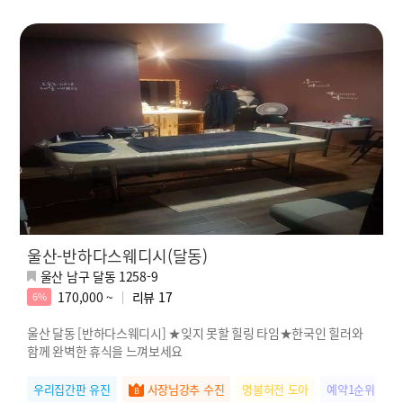
울산-반하다스웨디시(달동)
울산 남구 달동 1258-9
170,000 ~
리뷰
17
6%
울산 달동 [반하다스웨디시] ★잊지 못할 힐링 타임★한국인 힐러와
함께 완벽한 휴식을 느껴보세요
우리집간판 유진
사장님강추 수진
명불허전 도아
예약1순위 체리