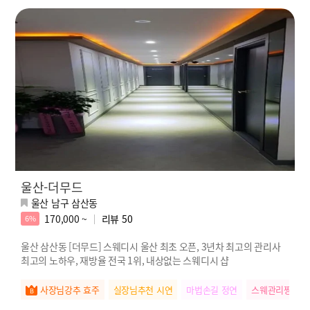
울산-더무드
울산 남구 삼산동
170,000 ~
리뷰
50
6%
울산 삼산동 [더무드] 스웨디시 울산 최초 오픈, 3년차 최고의 관리사
최고의 노하우, 재방율 전국 1위, 내상없는 스웨디시 샵
사장님강추 효주
실장님추천 시연
마법손길 정연
스웨관리짱 하