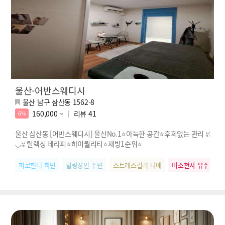
울산-어반스웨디시
울산 남구 삼산동 1562-8
160,000 ~
리뷰
41
6%
울산 삼산동 [어반스웨디시] 울산No.1⭐아늑한 공간⭐후회없는 관리 ꈍ
◡ꈍ 릴렉싱 테라피⭐하이퀄리티⭐재방1순위⭐
피로헌터 하빈
힐링장인 주빈
스트레스킬러 다애
미소천사 유주
피