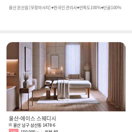
울산 온산읍 [우정마사지] ♥한국인 관리사♥만족도100%♥단골100%
울산-에이스 스웨디시
울산 남구 삼산동 1478-6
150,000 ~
리뷰
60
17%