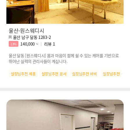
울산-원스웨디시
울산 남구 달동 1283-2
140,000 ~
리뷰
1
13%
울산 달동 [원스웨디시] 몸과 마음이 함께 쉴 수 있는 케어를 기반으로
뛰어난 실력의 관리사들이 계십니다.
실장님추천 세홍
실장님추천 윤서
실장님추천 바비
실장님추천 신디