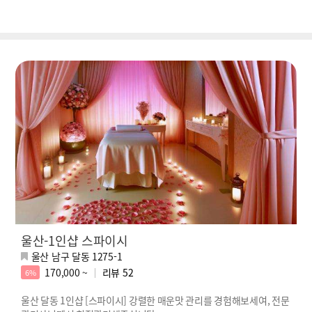
울산-1인샵 스파이시
울산 남구 달동 1275-1
170,000 ~
리뷰
52
6%
울산 달동 1인샵 [스파이시] 강렬한 매운맛 관리를 경험해보세여, 전문