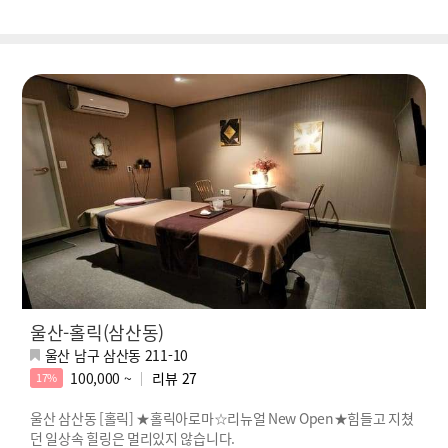
울산-홀릭(삼산동)
울산 남구 삼산동 211-10
100,000 ~
리뷰
27
17%
울산 삼산동 [홀릭] ★홀릭아로마☆리뉴얼 New Open★힘들고 지쳤
던 일상속 힐링은 멀리있지 않습니다.