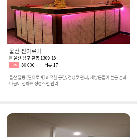
울산-찐아로마
울산 남구 달동 1309-18
80,000 ~
리뷰
17
12%
울산 달동 [찐아로마] 쾌적한 공간, 정성껏 관리, 재방문율이 높음 손과
마음이 전하는 정성스런 관리