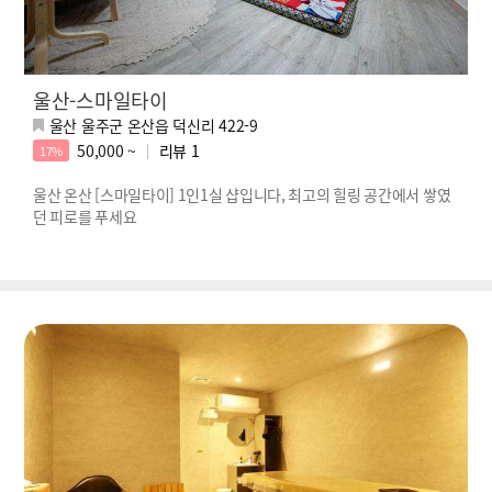
울산-스마일타이
울산 울주군 온산읍 덕신리 422-9
50,000 ~
리뷰
1
17%
울산 온산 [스마일타이] 1인1실 샵입니다, 최고의 힐링 공간에서 쌓였
던 피로를 푸세요