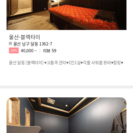
울산-블랙타이
울산 남구 달동 1362-7
40,000 ~
리뷰
59
20%
울산 달동 [블랙타이] ♥고품격 관리♥1인1실♥각룸 샤워룸 완비♥힐링♥