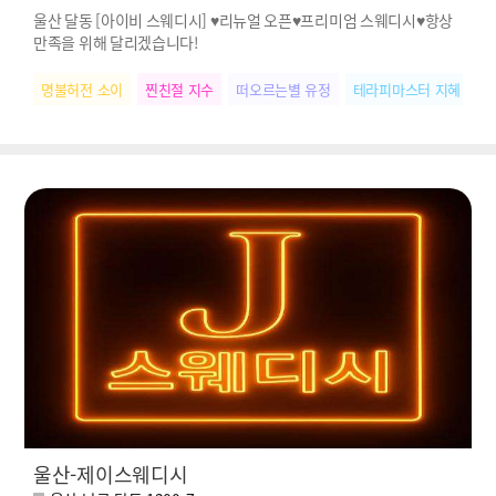
울산 달동 [아이비 스웨디시] ♥리뉴얼 오픈♥프리미엄 스웨디시♥항상
만족을 위해 달리겠습니다!
명불허전 소이
찐친절 지수
떠오르는별 유정
테라피마스터 지혜
울산-제이스웨디시