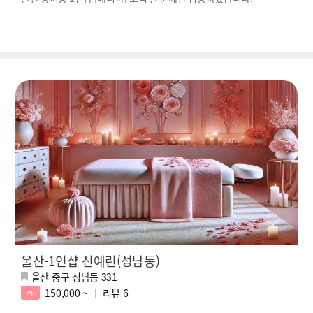
울산-1인샵 신예린(성남동)
울산 중구 성남동 331
150,000 ~
리뷰
6
7%