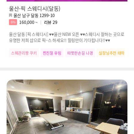
울산-픽 스웨디시(달동)
울산 남구 달동 1299-10
160,000 ~
리뷰
29
6%
울산 달동 [픽 스웨디시] ♥♥울산 NEW 오픈 ♥♥스웨디시 잘하는 곳으로
유명한 저희 샵으로 픽~스 하세요!! 힐링만이 기다립니다!!♥♥
스웨관리짱 쿠키
찐친절 유림
따뜻한손길 나경
실장님추천 태하
스