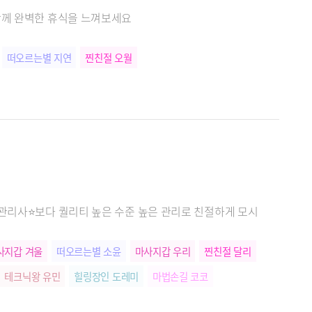
함께 완벽한 휴식을 느껴보세요
떠오르는별 지연
찐친절 오월
 관리사⭐️보다 퀄리티 높은 수준 높은 관리로 친절하게 모시
사지갑 겨울
떠오르는별 소윤
마사지갑 우리
찐친절 달리
테크닉왕 유민
힐링장인 도레미
마법손길 코코