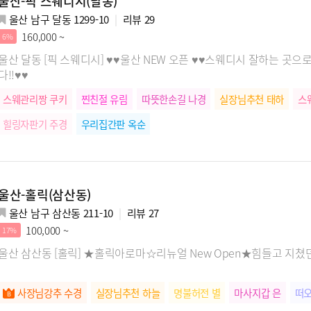
울산-픽 스웨디시(달동)
울산 남구 달동 1299-10
리뷰
29
160,000 ~
6%
울산 달동 [픽 스웨디시] ♥♥울산 NEW 오픈 ♥♥스웨디시 잘하는 곳으로 유명한 저희 샵으로 픽~스 하세요!! 힐링만이 기다립니
다!!♥♥
스웨관리짱 쿠키
찐친절 유림
따뜻한손길 나경
실장님추천 태하
스
힐링자판기 주경
우리집간판 옥순
울산-홀릭(삼산동)
울산 남구 삼산동 211-10
리뷰
27
100,000 ~
17%
울산 삼산동 [홀릭] ★홀릭아로마☆리뉴얼 New Open★힘들고 지쳤
사장님강추 수경
실장님추천 하늘
명불허전 별
마사지갑 은
떠오