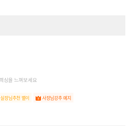
릴렉싱을 느껴보세요
실장님추천 별이
사장님강추 예지