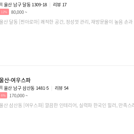
울산 남구 달동 1309-18
리뷰
17
80,000 ~
12%
울산 달동 [찐아로마] 쾌적한 공간, 정성껏 관리, 재방문율이 높음 손
울산-여우스파
울산 남구 삼산동 1481-5
리뷰
54
170,000 ~
6%
울산 삼산동 [여우스파] 깔끔한 인테리어, 실력파 한국인 힐러, 만족스