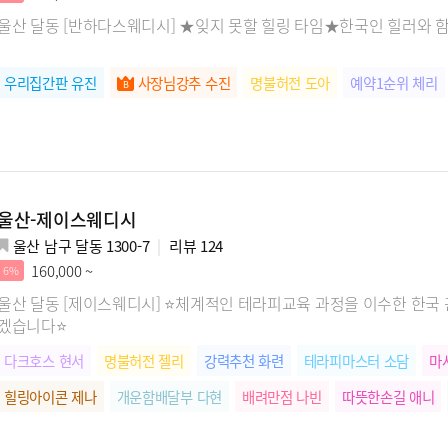
울산 달동 [반하다스웨디시] ★잊지 못할 힐링 타임★한국인 힐러와 
우리집간판 유진
사장님강추 수진
명불허전 도아
예약1순위 체리
울산-제이스웨디시
울산 남구 달동 1300-7
리뷰
124
160,000 ~
6%
울산 달동 [제이스웨디시] ⭐️체계적인 테라피교육 과정을 이수한 한국
겠습니다⭐️
다크호스 현서
명불허전 젤리
강력추천 화련
테라피마스터 소담
마
힐링아이콘 제나
개운함배달부 다현
배려만점 나빈
따뜻한손길 애니
힐링자판기 아미