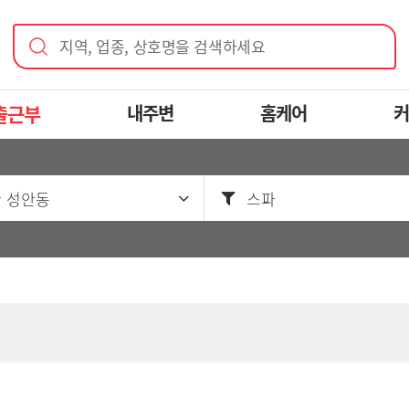
지역, 업종, 상호명을 검색하세요
출근부
내주변
홈케어
커
 성안동
스파