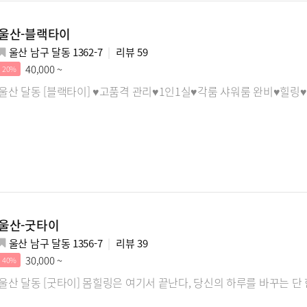
울산-블랙타이
울산 남구 달동 1362-7
리뷰
59
40,000 ~
20%
울산 달동 [블랙타이] ♥고품격 관리♥1인1실♥각룸 샤워룸 완비♥힐링♥
울산-굿타이
울산 남구 달동 1356-7
리뷰
39
30,000 ~
40%
울산 달동 [굿타이] 몸힐링은 여기서 끝난다, 당신의 하루를 바꾸는 단 