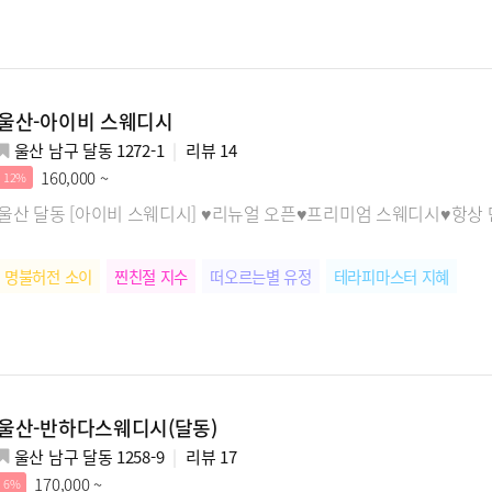
울산-아이비 스웨디시
울산 남구 달동 1272-1
리뷰
14
160,000 ~
12%
울산 달동 [아이비 스웨디시] ♥리뉴얼 오픈♥프리미엄 스웨디시♥항상
명불허전 소이
찐친절 지수
떠오르는별 유정
테라피마스터 지혜
울산-반하다스웨디시(달동)
울산 남구 달동 1258-9
리뷰
17
170,000 ~
6%