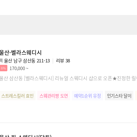
울산-벨라스웨디시
울산 남구 삼산동 211-13
리뷰
38
170,000 ~
6%
울산 삼산동 [벨라스웨디시] 리뉴얼 스웨디시 샵으로 오픈★진정한 
스트레스킬러 효민
스웨관리짱 도연
예약1순위 유정
인기스타 달이