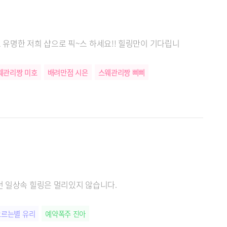
웨관리짱 미호
배려만점 시은
스웨관리짱 삐삐
던 일상속 힐링은 멀리있지 않습니다.
르는별 유리
예약폭주 진아