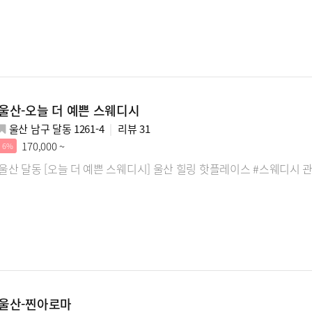
울산-오늘 더 예쁜 스웨디시
울산 남구 달동 1261-4
리뷰
31
170,000 ~
6%
울산 달동 [오늘 더 예쁜 스웨디시] 울산 힐링 핫플레이스 #스웨디시
울산-찐아로마