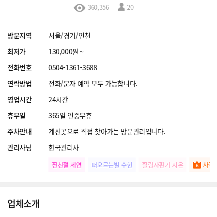
360,356
20
방문지역
서울/경기/인천
최저가
130,000원 ~
전화번호
0504-1361-3688
연락방법
전화/문자 예약 모두 가능합니다.
영업시간
24시간
휴무일
365일 연중무휴
주차안내
계신곳으로 직접 찾아가는 방문관리입니다.
관리사님
한국관리사
찐친절 세연
떠오르는별 수현
힐링자판기 지은
사장
업체소개