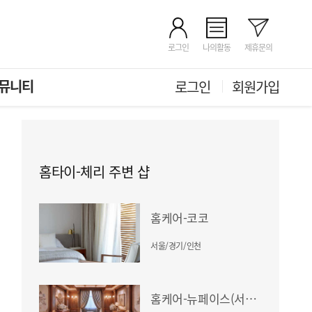
로그인
나의활동
제휴문의
뮤니티
로그인
회원가입
홈타이-체리 주변 샵
홈케어-코코
서울/경기/인천
홈케어-뉴페이스(서울/경기/인천)