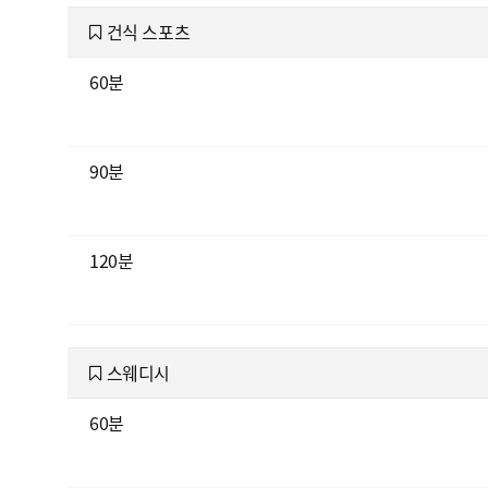
건식 스포츠
60분
90분
120분
스웨디시
60분