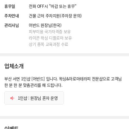
휴무일
전화 OFF시 "마감 또는 휴무"
주차안내
건물 근처 주차지원(주차장 문의)
관리사님
어반드 원장님(한국)
피부미용 국가자격증 보유
라이콘 왁싱 디플로마 보유
상기 종목 교육과정 수료
업체소개
부산 서면 1인샵 [어반드] 입니다. 왁싱&아로마테라피 전문샵으로 고객님
한 분 한 분 맞춤관리를 해 드립니다.
1인샵 : 원장님 혼자 운영
이벤트