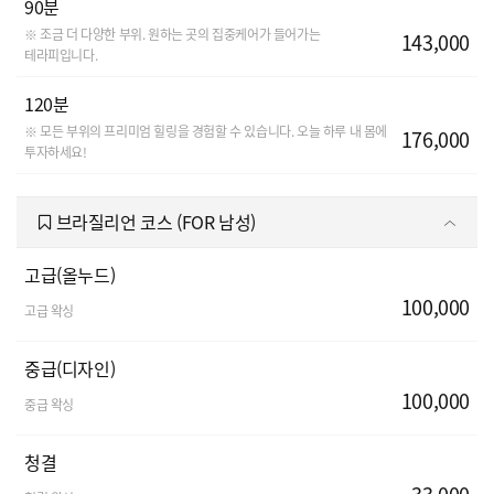
90분
※ 조금 더 다양한 부위. 원하는 곳의 집중케어가 들어가는
143,000
테라피입니다.
120분
※ 모든 부위의 프리미엄 힐링을 경험할 수 있습니다. 오늘 하루 내 몸에
176,000
투자하세요!
브라질리언 코스 (FOR 남성)
고급(올누드)
100,000
고급 왁싱
중급(디자인)
100,000
중급 왁싱
청결
33,000