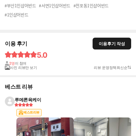
#부산1인샵어반드
#서면1인샵어반드
#전포동1인샵어반드
#1인샵어반드
이용 후기
이용후기 작성
5.0
2명
이 참여
사진 리뷰만 보기
리뷰 운영정책
최신순
베스트 리뷰
루메론육케이
베스트리뷰