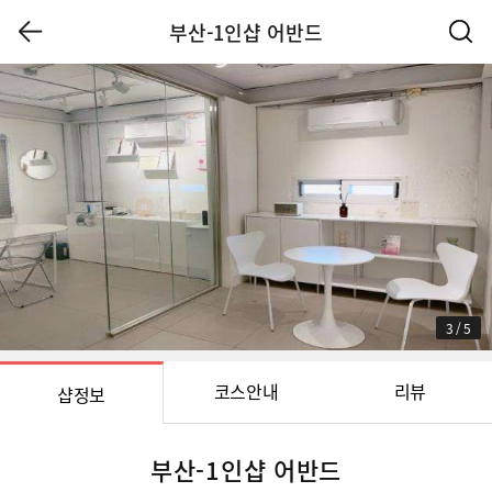
부산-1인샵 어반드
3
/
5
코스안내
리뷰
샵정보
부산-1인샵 어반드