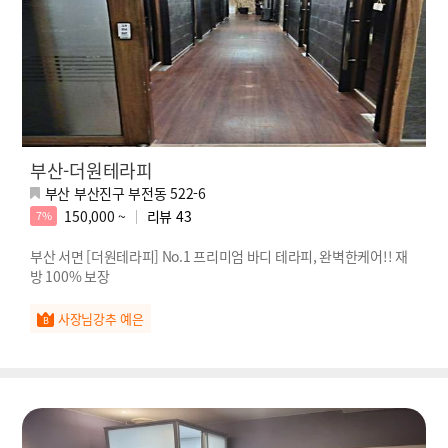
부산-더원테라피
부산 부산진구 부전동 522-6
150,000 ~
리뷰
43
7%
부산 서면 [더원테라피] No.1 프리미엄 바디 테라피, 완벽한케어!! 재
방 100% 보장
사장님강추 예은