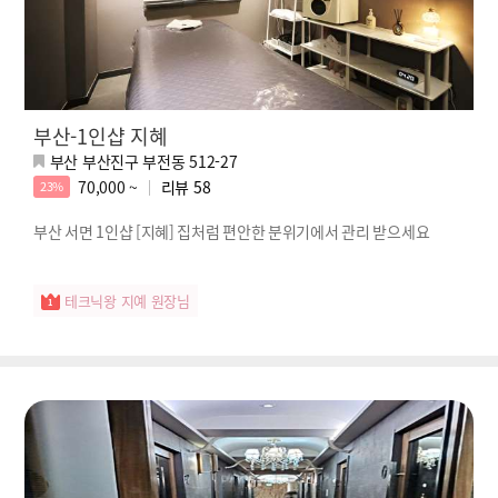
부산-1인샵 지혜
부산 부산진구 부전동 512-27
70,000 ~
리뷰
58
23%
부산 서면 1인샵 [지혜] 집처럼 편안한 분위기에서 관리 받으세요
테크닉왕 지예 원장님