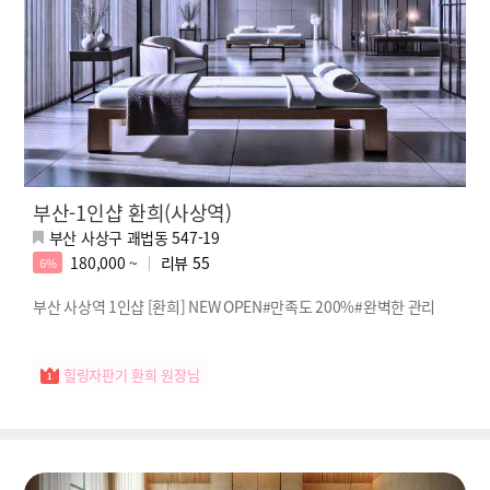
부산-1인샵 환희(사상역)
부산 사상구 괘법동 547-19
180,000 ~
리뷰
55
6%
부산 사상역 1인샵 [환희] NEW OPEN#만족도 200%#완벽한 관리
힐링자판기 환희 원장님