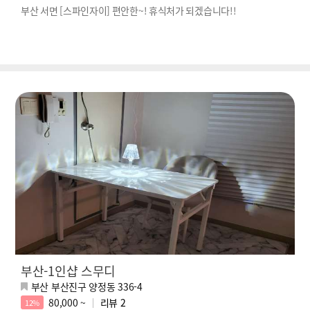
부산 서면 [스파인자이] 편안한~! 휴식처가 되겠습니다!!
부산-1인샵 스무디
부산 부산진구 양정동 336-4
80,000 ~
리뷰
2
12%