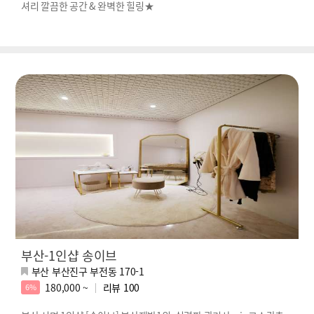
셔리 깔끔한 공간 & 완벽한 힐링★
부산-1인샵 송이브
부산 부산진구 부전동 170-1
180,000 ~
리뷰
100
6%