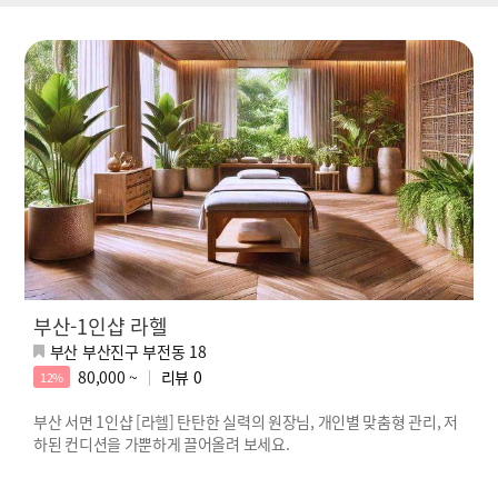
부산-1인샵 라헬
부산 부산진구 부전동 18
80,000 ~
리뷰
0
12%
부산 서면 1인샵 [라헬] 탄탄한 실력의 원장님, 개인별 맞춤형 관리, 저
하된 컨디션을 가뿐하게 끌어올려 보세요.