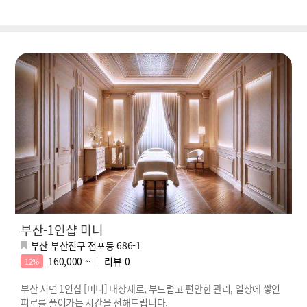
부산-1인샵 미니
부산 부산진구 전포동 686-1
160,000 ~
리뷰
0
12%
부산 서면 1인샵 [미니] 내상제로, 부드럽고 편안한 관리, 일상에 쌓인
피로를 풀어가는 시간을 전해드립니다.