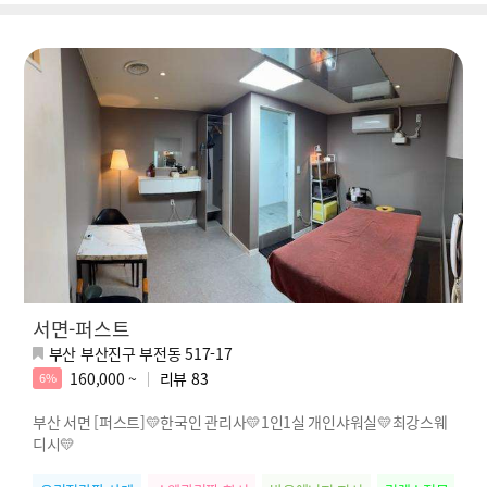
서면-퍼스트
부산 부산진구 부전동 517-17
160,000 ~
리뷰
83
6%
부산 서면 [퍼스트]💛한국인 관리사💛1인1실 개인샤워실💛최강스웨
디시💛