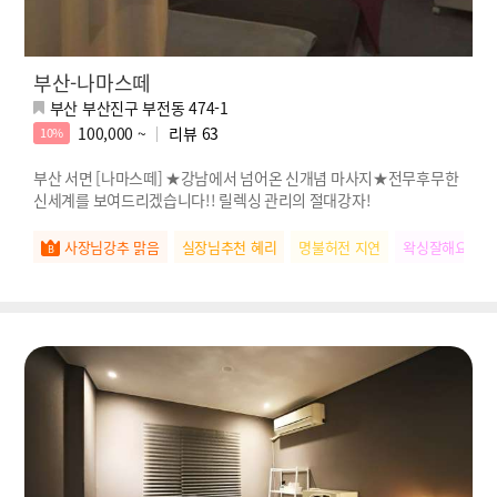
부산-나마스떼
부산 부산진구 부전동 474-1
100,000 ~
리뷰
63
10%
부산 서면 [나마스떼] ★강남에서 넘어온 신개념 마사지★전무후무한
신세계를 보여드리겠습니다!! 릴렉싱 관리의 절대강자!
사장님강추 맑음
실장님추천 혜리
명불허전 지연
왁싱잘해요 청