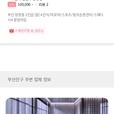
100,000 ~
리뷰
2
10%
부산 양정동 1인샵 [쉼] #건식/아로마/스포츠/림프순환관리/스웨디
시# 힐링타임
스웨관리짱 쉼 원장님
부산진구 주변 업체 정보