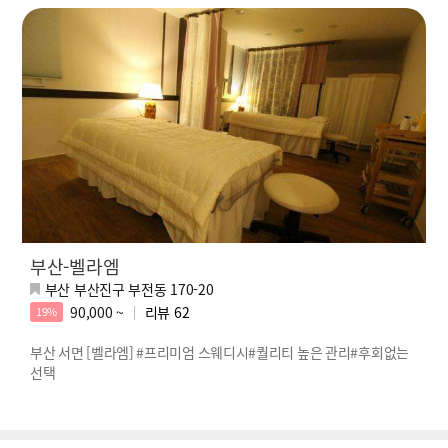
부산-벨라엠
부산 부산진구 부전동 170-20
90,000 ~
리뷰
62
19%
부산 서면 [벨라엠] #프리미엄 스웨디시#퀄리티 높은 관리#후회없는
선택