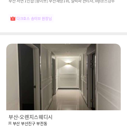
부산 서면 1인샵 [송이브] 부산재방1위, 실력파 관리사, vip코스강추
다크호스 송이브 원장님
부산-오렌지스웨디시
부산 부산진구 부전동