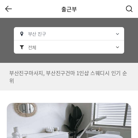
출근부
부산 진구
전체
부산진구마사지, 부산진구건마 1인샵 스웨디시 인기 순
위