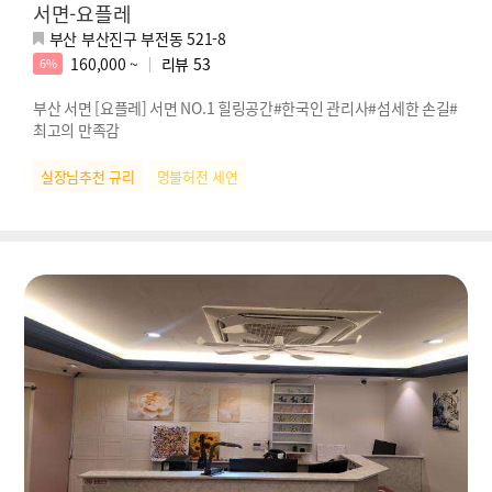
서면-요플레
부산 부산진구 부전동 521-8
160,000 ~
리뷰
53
6%
부산 서면 [요플레] 서면 NO.1 힐링공간#한국인 관리사#섬세한 손길#
최고의 만족감
실장님추천 규리
명불허전 세연