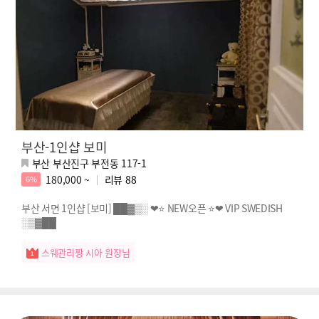
부산-1인샵 보미
부산 부산진구 부전동 117-1
180,000 ~
리뷰
88
6%
부산 서면 1인샵 [보미] ██▓▒░ ❤⭐ NEW오픈 ⭐❤ VIP SWEDISH
░▒▓██
스웨관리짱 시아 원장님