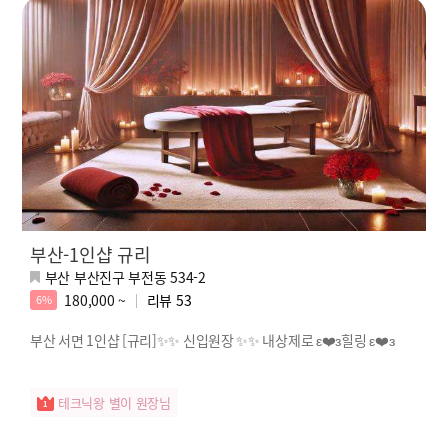
부산-1인샵 규리
부산 부산진구 부전동 534-2
180,000 ~
리뷰
53
6%
부산 서면 1인샵 [규리]✨✨ 신입원장 ✨✨ 내상제로 ε❤️з힐링 ε❤️з
테크닉왕 별이 원장님