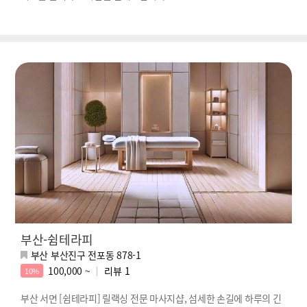
부산-쉼테라피
부산 부산진구 전포동 878-1
100,000 ~
리뷰
1
10%
부산 서면 [쉼테라피] 릴랙싱 전문 마사지샵, 섬세한 손길에 하루의 긴