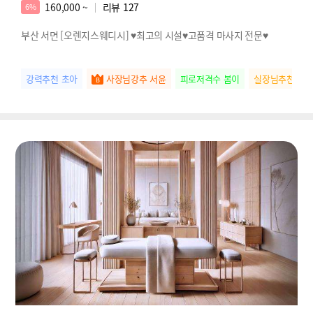
160,000 ~
리뷰
127
6%
부산 서면 [오렌지스웨디시] ♥최고의 시설♥고품격 마사지 전문♥
강력추천 초아
사장님강추 서윤
피로저격수 봄이
실장님추천 하