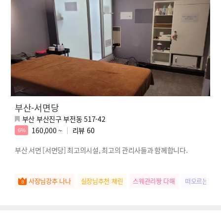
부산-서면당
부산 부산진구 부전동 517-42
160,000 ~
리뷰
60
6%
부산 서면 [서면당] 최고의시설, 최고의 관리사들과 함께합니다.
사장님강추 나나
실장님추천 채린
스웨관리짱 다해
떠오르는별 