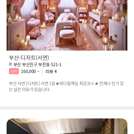
부산-디저트(서면)
부산 부산진구 부전동 521-1
160,000 ~
리뷰
4
12%
부산 서면 [디저트] 서면 1등★바디릴렉싱 최강코스★ 언제나 인기 있
는 샵은 이유가 있습니다.