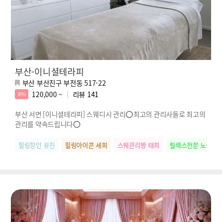
부산-이니셜테라피
부산 부산진구 부전동 517-22
120,000 ~
리뷰
141
8%
부산 서면 [이니셜테라피] 스웨디시 관리⭕최고의 관리사들로 최고의
관리를 약속드립니다⭕
힐링장인 유진
힐링아이콘 세희
스웨관리짱 태희
릴렉스전문 노을