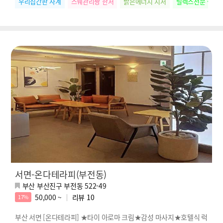
우리집간판 사계
스웨관리짱 한서
밝은에너지 지서
릴렉스전문 썸머
서면-온다테라피(부전동)
부산 부산진구 부전동 522-49
50,000 ~
리뷰
10
17%
부산 서면 [온다테라피] ★타이 아로마 크림★감성 마사지★호텔식 럭