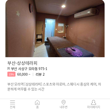
부산-상상테라피
부산 사상구 모라동 975-1
60,000 ~
리뷰
2
15%
부산 모라역 [상상테라피] 스포츠와 아로마, 스웨디시 중심의 케어, 차
분하게 머무를 수 있는 시간
전체
홈
내주변
마이페이지