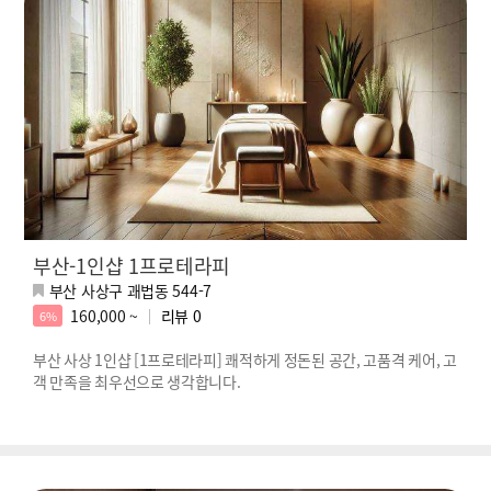
부산-1인샵 1프로테라피
부산 사상구 괘법동 544-7
160,000 ~
리뷰
0
6%
부산 사상 1인샵 [1프로테라피] 쾌적하게 정돈된 공간, 고품격 케어, 고
객 만족을 최우선으로 생각합니다.