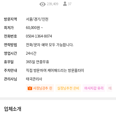
239,409
37
방문지역
서울/경기/인천
최저가
60,000원 ~
전화번호
0504-1364-8074
연락방법
전화/문자 예약 모두 가능합니다.
영업시간
24시간
휴무일
365일 연중무휴
주차안내
직접 방문하여 케어해드리는 방문홈타이
관리사님
태국관리사
사장님강추 린
실장님추천 은비
마사지갑 유리
테크
업체소개