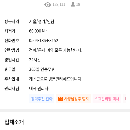
188,111
18
방문지역
서울/경기/인천
최저가
60,000원 ~
전화번호
0504-1364-8152
연락방법
전화/문자 예약 모두 가능합니다.
영업시간
24시간
휴무일
365일 연중무휴
주차안내
계신곳으로 방문관리해드립니다
관리사님
태국 관리사
강력추천 진아
사장님강추 명지
스웨관리짱 미나
타
업체소개