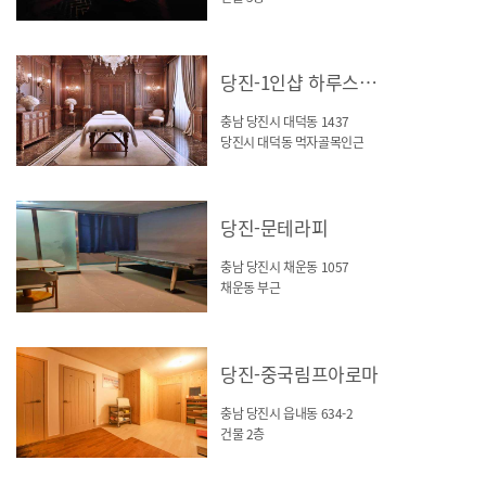
당진-1인샵 하루스웨디시
충남 당진시 대덕동 1437
당진시 대덕동 먹자골목인근
당진-문테라피
충남 당진시 채운동 1057
채운동 부근
당진-중국림프아로마
충남 당진시 읍내동 634-2
건물 2층