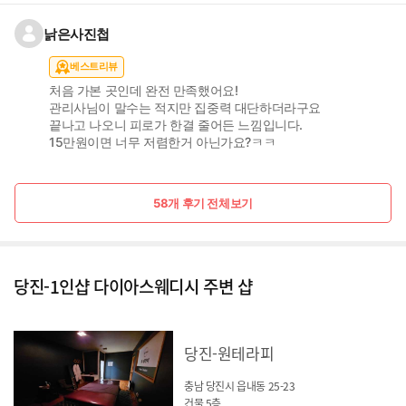
낡은사진첩
베스트리뷰
처음 가본 곳인데 완전 만족했어요!
관리사님이 말수는 적지만 집중력 대단하더라구요
끝나고 나오니 피로가 한결 줄어든 느낌입니다.
15만원이면 너무 저렴한거 아닌가요?ㅋㅋ
58개 후기 전체보기
당진-1인샵 다이아스웨디시 주변 샵
당진-원테라피
충남 당진시 읍내동 25-23
건물 5층