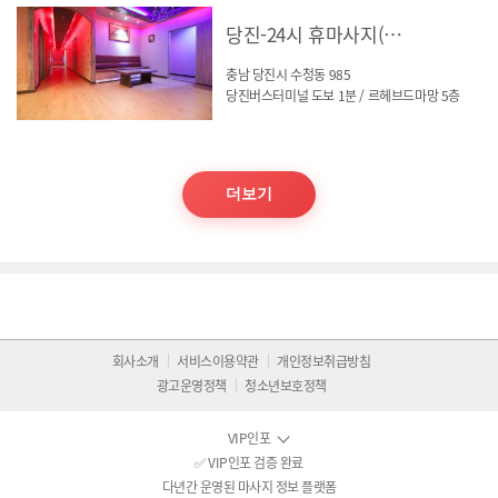
당진-24시 휴마사지(수청동)
충남 당진시 수청동 985
당진버스터미널 도보 1분 / 르헤브드마망 5층
더보기
회사소개
서비스이용약관
개인정보취급방침
광고운영정책
청소년보호정책
VIP인포
✅ VIP인포 검증 완료
다년간 운영된 마사지 정보 플랫폼