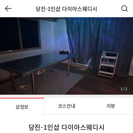
당진-1인샵 다이아스웨디시
1
/
2
코스안내
리뷰
샵정보
당진-1인샵 다이아스웨디시