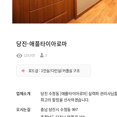
당진-애플타이아로마
119,935
3
로드샵 : 1인실/다인실/커플실 구조
업체소개
당진 수청동 [애플타이아로마] 실력파 관리사님
최고의 힐링을 선사하겠습니다.
오시는길
충남 당진시 수청동 997
충청남도 당진시 밤절로 168