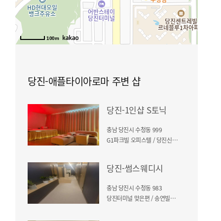
100m
당진-애플타이아로마 주변 샵
당진-1인샵 S토닉
충남 당진시 수청동 999
G1파크빌 오피스텔 / 당진신터미널 도보 3분거리
당진-썸스웨디시
충남 당진시 수청동 983
당진터미널 맞은편 / 송연빌딩 4층