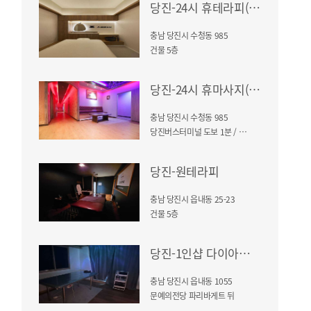
당진-24시 휴테라피(수청동)
충남 당진시 수청동 985
건물 5층
당진-24시 휴마사지(수청동)
충남 당진시 수청동 985
당진버스터미널 도보 1분 / 르헤브드마망 5층
당진-원테라피
충남 당진시 읍내동 25-23
건물 5층
당진-1인샵 다이아스웨디시
충남 당진시 읍내동 1055
문예의전당 파리바게트 뒤