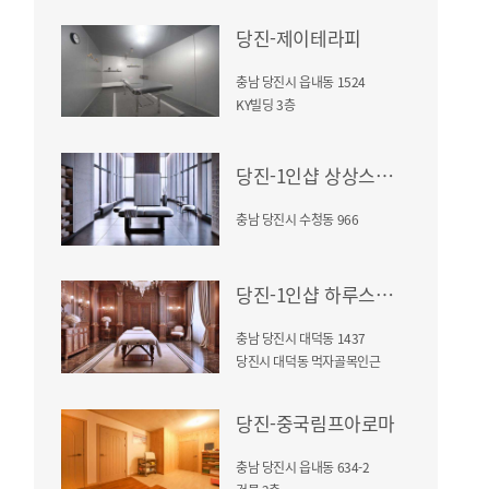
당진-제이테라피
충남 당진시 읍내동 1524
KY빌딩 3층
당진-1인샵 상상스웨디시
충남 당진시 수청동 966
당진-1인샵 하루스웨디시
충남 당진시 대덕동 1437
당진시 대덕동 먹자골목인근
당진-중국림프아로마
충남 당진시 읍내동 634-2