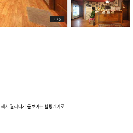
5
/
5
들께서 퀄리티가 돋보이는 힐링케어로