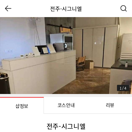
전주-시그니엘
1
/
4
코스안내
리뷰
샵정보
전주-시그니엘