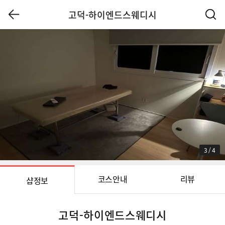
고덕-하이엔드스웨디시
3
/
4
코스안내
리뷰
샵정보
고덕-하이엔드스웨디시