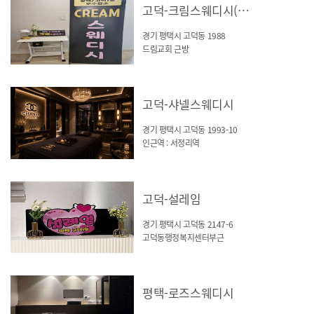
고덕-크림스웨디시(평택)
경기 평택시 고덕동 1988
드림교회 근방
고덕-샤넬스웨디시
경기 평택시 고덕동 1993-10
인근역 : 서정리역
고덕-설레임
경기 평택시 고덕동 2147-6
고덕동행정복지센터부근
평택-로즈스웨디시