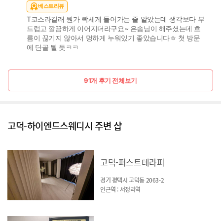
베스트리뷰
T코스라길래 뭔가 빡세게 들어가는 줄 알았는데 생각보다 부
드럽고 깔끔하게 이어지더라구요~ 은솜님이 해주셨는데 흐
름이 끊기지 않아서 멍하게 누워있기 좋았습니다ㅎ 첫 방문
에 단골 될 듯ㅋㅋ
91개 후기 전체보기
고덕-하이엔드스웨디시 주변 샵
고덕-퍼스트테라피
경기 평택시 고덕동 2063-2
인근역 : 서정리역