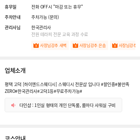
휴무일
전화 OFF시 "마감 또는 휴무"
주차안내
주차가능 (문의)
관리사님
한국관리사
전원 테라피 전문 교육 과정 수료
사장님강추 새벽
사장님강추 은솜
사장님강추 
업체소개
평택 고덕 [하이엔드스웨디시] 스웨디시 전문샵 입니다 #할인중#불만족
ZERO#한국관리사#고덕1등#무료주차가능#
다인샵 : 1인실 형태의 개인 단독룸, 룸마다 샤워실 구비
코스안내