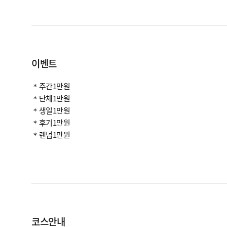
이벤트
＊주간1만원
＊단체1만원
＊생일1만원
＊후기1만원
＊랜덤1만원
코스안내