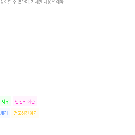
상이할 수 있으며, 자세한 내용은 예약
 지우
찐친절 예준
 세리
명불허전 예리