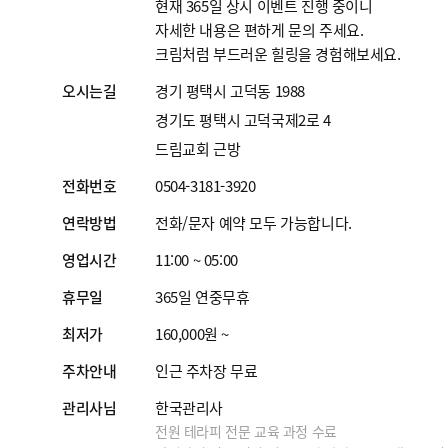
현재 365일 상시 이벤트 진행 중이니
자세한 내용은 편하게 문의 주세요.
크림처럼 부드러운 힐링을 경험해보세요.
오시는길
경기 평택시 고덕동 1988
경기도 평택시 고덕국제2로 4
드림교회 근방
전화번호
0504-3181-3920
연락방법
전화/문자 예약 모두 가능합니다.
영업시간
11:00 ~ 05:00
휴무일
365일 연중무휴
최저가
160,000원 ~
주차안내
인근 주차장 무료
관리사님
한국관리사
전원 테라피 전문 교육 과정 수료