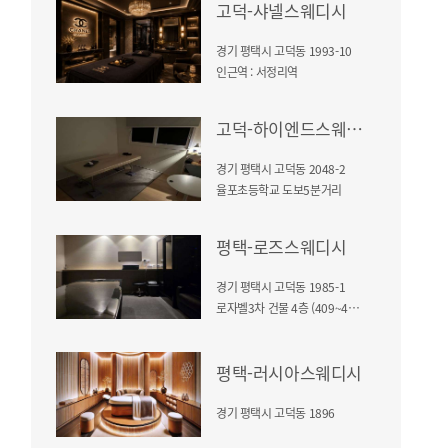
고덕-샤넬스웨디시
경기 평택시 고덕동 1993-10
인근역 : 서정리역
고덕-하이엔드스웨디시
경기 평택시 고덕동 2048-2
율포초등학교 도보5분거리
평택-로즈스웨디시
경기 평택시 고덕동 1985-1
로자벨3차 건물 4층 (409~411호)
평택-러시아스웨디시
경기 평택시 고덕동 1896