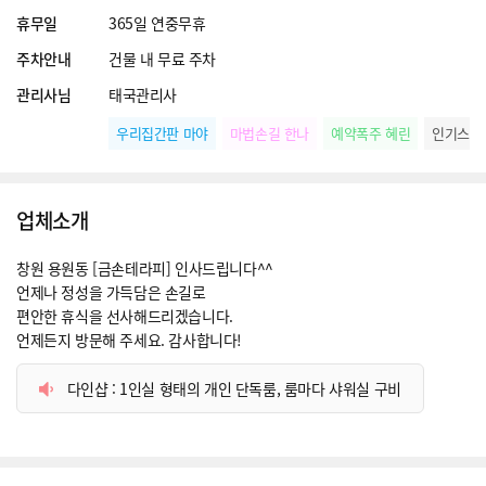
휴무일
365일 연중무휴
주차안내
건물 내 무료 주차
관리사님
태국관리사
우리집간판 마야
마법손길 한나
예약폭주 혜린
인기스타
업체소개
창원 용원동 [금손테라피] 인사드립니다^^
언제나 정성을 가득담은 손길로
편안한 휴식을 선사해드리겠습니다.
언제든지 방문해 주세요. 감사합니다!
다인샵 : 1인실 형태의 개인 단독룸, 룸마다 샤워실 구비