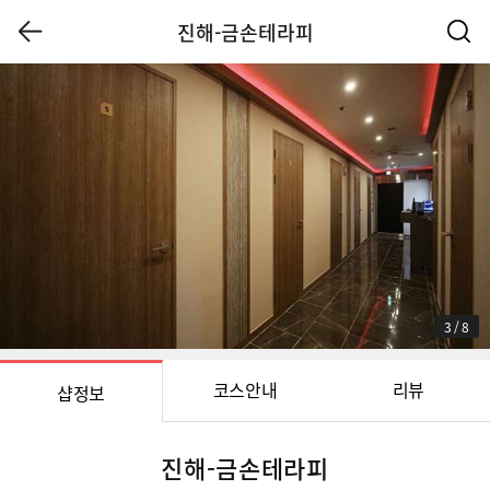
진해-금손테라피
3
/
8
코스안내
리뷰
샵정보
진해-금손테라피