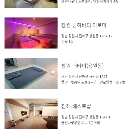
용원지구대 도보 3분 / 달링하버상가 4층
창원-금하바디 아로마
경남 창원시 진해구 용원동 1264-12
건물 1층
창원-더타이(용원동)
경남 창원시 진해구 용원동 1347
풀잎나루공원 도보 3분 / 다인로얄팰리스 건물
진해-베스트샵
경남 창원시 진해구 용원동 1347-1
풀잎나루공원 도보 1분거리