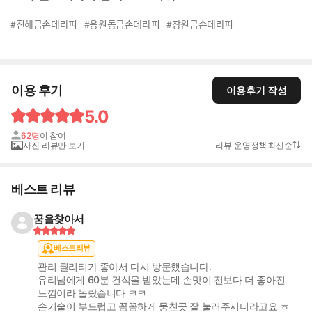
#진해금손테라피
#용원동금손테라피
#창원금손테라피
이용 후기
이용후기 작성
5.0
62명
이 참여
사진 리뷰만 보기
리뷰 운영정책
최신순
베스트 리뷰
꿈을찾아서
베스트리뷰
관리 퀄리티가 좋아서 다시 방문했습니다.
유리님에게 60분 건식을 받았는데 손맛이 전보다 더 좋아진
느낌이라 놀랐습니다 ㅋㅋ
손기술이 부드럽고 꼼꼼하게 뭉친곳 잘 눌러주시더라고요 ㅎ