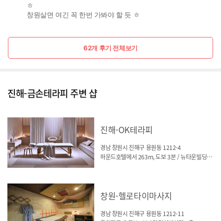
ㅎ
창원살면 여긴 꼭 한번 가봐야 할 듯 ㅎ
62개 후기 전체보기
진해-금손테라피 주변 샵
진해-OK테라피
경남 창원시 진해구 용원동 1212-4
하운드호텔에서 263m, 도보 3분 / 뉴타운빌딩 601호
창원-헬로타이마사지
경남 창원시 진해구 용원동 1212-11