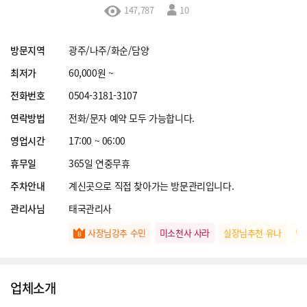
147,787
10
방문지역
광주/나주/화순/담양
최저가
60,000원 ~
전화번호
0504-3181-3107
연락방법
전화/문자 예약 모두 가능합니다.
영업시간
17:00 ~ 06:00
휴무일
365일 연중무휴
주차안내
계신곳으로 직접 찾아가는 방문관리입니다.
관리사님
태국관리사
사장님강추 수민
미소천사 사라
실장님추천 유나
명
업체소개