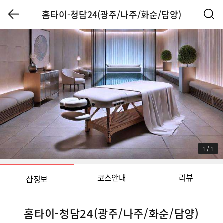
홈타이-청담24(광주/나주/화순/담양)
1
/
1
코스안내
리뷰
샵정보
홈타이-청담24(광주/나주/화순/담양)