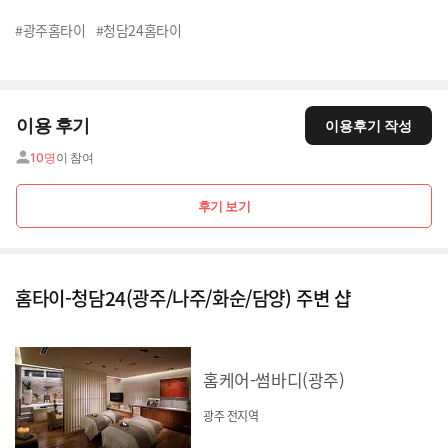
#광주홈타이
#청담24홈타이
이용 후기
이용후기 작성
10명
이 참여
후기 보기
홈타이-청담24(광주/나주/화순/담양) 주변 샵
홈케어-썸바디(광주)
광주 전지역