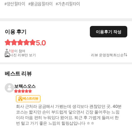
#양산힐타이
#물금읍힐타이
#가촌리힐타이
이용 후기
이용후기 작성
5.0
1명
이 참여
사진 리뷰만 보기
리뷰 운영정책
최신순
베스트 리뷰
보텍스오스
베스트리뷰
회사 근처라 궁금해서 가봤는데 생각보다 괜찮았던 곳. 40분
코스는 짧지만 손이 부드럽게 닿으면서 긴장 풀어주는 느낌
이라 마음 편히 누워있다 왔어요. 퇴근 후 가볍게 들려서 한
번 털고 가기 좋은 느낌의 힐링샵입니다 ㅎㅎ