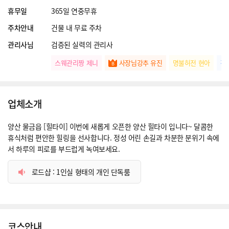
휴무일
365일 연중무휴
주차안내
건물 내 무료 주차
관리사님
검증된 실력의 관리사
스웨관리짱 제니
사장님강추 유진
명불허전 현아
강
업체소개
양산 물금읍 [힐타이] 이번에 새롭게 오픈한 양산 힐타이 입니다~ 달콤한
휴식처럼 편안한 힐링을 선사합니다. 정성 어린 손길과 차분한 분위기 속에
서 하루의 피로를 부드럽게 녹여보세요.
로드샵 : 1인실 형태의 개인 단독룸
코스안내