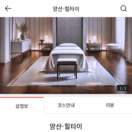
양산-힐타이
1
/
1
코스안내
리뷰
샵정보
양산-힐타이