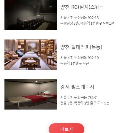
양천-RG(알지)스웨디시
서울 양천구 신정동 902-13
부원빌딩 3층, 목동역 1번출구 도보1분
양천-힐테라피(목동)
서울 양천구 신정동 902-10
목동역 1번출구 부근
강서-필스웨디시
서울 강서구 화곡동 781-7
건물 3층, 목동역 2번 출구 도보 5분
더보기