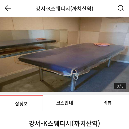
강서-K스웨디시(까치산역)
3
/
3
코스안내
리뷰
샵정보
강서-K스웨디시(까치산역)