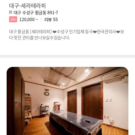
대구-세라테라피
대구 수성구 황금동 891-7
120,000 ~
리뷰
55
8%
대구 황금동 [세라테라피] ❤️수성구 인기업체 등극❤️한국관리사❤️보
다 멋진 관리를 만나보실수있습니다.