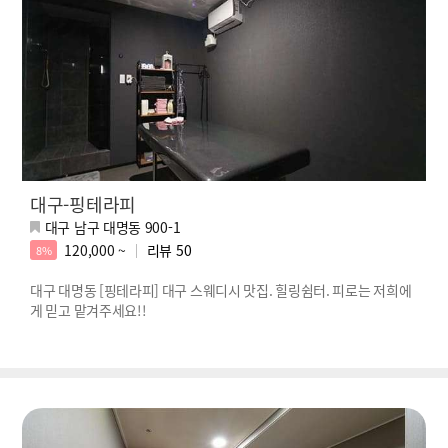
대구-핑테라피
대구 남구 대명동 900-1
120,000 ~
리뷰
50
8%
대구 대명동 [핑테라피] 대구 스웨디시 맛집. 힐링쉼터. 피로는 저희에
게 믿고 맡겨주세요!!