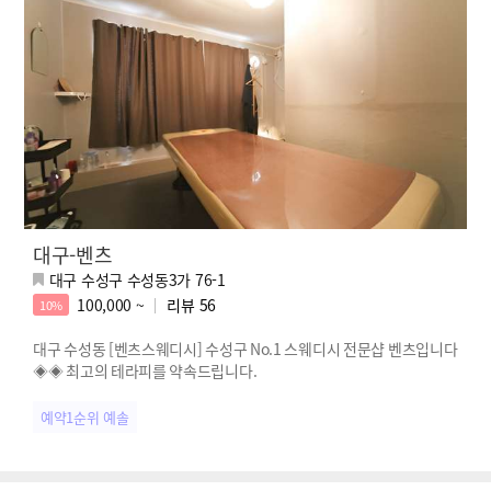
대구-벤츠
대구 수성구 수성동3가 76-1
100,000 ~
리뷰
56
10%
대구 수성동 [벤츠스웨디시] 수성구 No.1 스웨디시 전문샵 벤츠입니다
◈◈ 최고의 테라피를 약속드립니다.
예약1순위 예솔