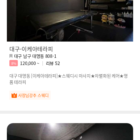
대구-이케아테라피
대구 남구 대명동 808-1
120,000 ~
리뷰
52
8%
대구 대명동 [이케아테라피]★스웨디시 마사지★차별화된 케어★명
품 테라피
사장님강추 스웨디