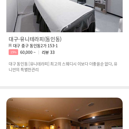
대구-유니테라피(동인동)
대구 중구 동인동2가 153-1
60,000 ~
리뷰
33
15%
대구 동인동 [유니테라피] 최고의 스웨디시 이보다 더좋을순 없다, 유
니만의 특별한관리