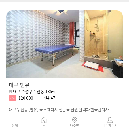
대구-앤유
대구 수성구 두산동 135-6
120,000 ~
리뷰
47
8%
대구 두산동 [앤유] ★스웨디시 전문★ 전원 실력파 한국관리사
전체
홈
내주변
마이페이지