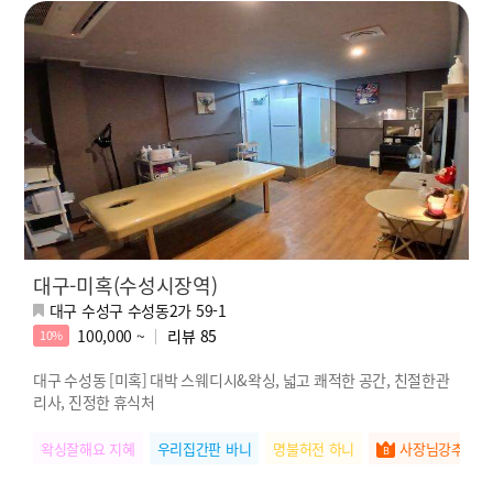
대구-미혹(수성시장역)
대구 수성구 수성동2가 59-1
100,000 ~
리뷰
85
10%
대구 수성동 [미혹] 대박 스웨디시&왁싱, 넓고 쾌적한 공간, 친절한관
리사, 진정한 휴식처
왁싱잘해요 지혜
우리집간판 바니
명불허전 하니
사장님강추 서