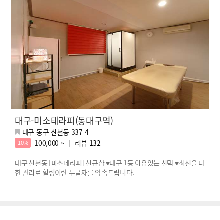
대구-미소테라피(동대구역)
대구 동구 신천동 337-4
100,000 ~
리뷰
132
10%
대구 신천동 [미소테라피] 신규샵 ♥대구 1등 이유있는 선택 ♥최선을 다
한 관리로 힐링이란 두글자를 약속드립니다.