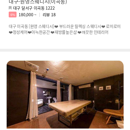
대구-원영스웨디시(이곡동)
대구 달서구 이곡동 1222
180,000 ~
리뷰
18
6%
대구 이곡동 [원영 스웨디시]❤️ 부드러운 릴렉싱 스웨디시❤️ 로미로미
❤️정성케어❤️아늑한공간 ❤️재방률높은샵 ❤️꺠끗한 인테리어