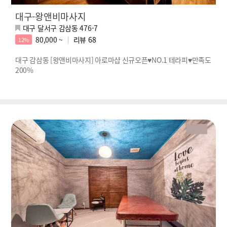
대구-왕앤비마사지
대구 달서구 감삼동 476-7
80,000 ~
리뷰
68
12%
대구 감삼동 [왕앤비마사지] 아로마샵 신규오픈♥NO.1 테라피♥만족도
200%