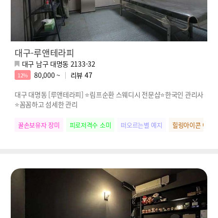
대구-루앤테라피
대구 남구 대명동 2133-32
80,000 ~
리뷰
47
12%
대구 대명동 [루앤테라피] ⭐림프순환 스웨디시 전문샵⭐한국인 관리사
⭐꼼꼼하고 섬세한 관리
꿀손보유자 장미
피로저격수 소미
떠오르는별 예지
힐링아이콘 아영