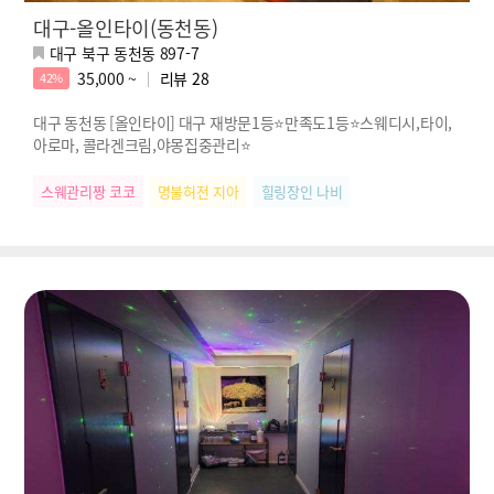
대구-올인타이(동천동)
대구 북구 동천동 897-7
35,000 ~
리뷰
28
42%
대구 동천동 [올인타이] 대구 재방문1등⭐만족도1등⭐스웨디시,타이,
아로마, 콜라겐크림,야몽집중관리⭐
스웨관리짱 코코
명불허전 지아
힐링장인 나비