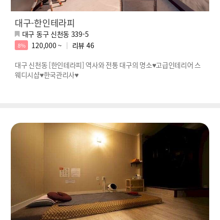
대구-한인테라피
대구 동구 신천동 339-5
120,000 ~
리뷰
46
8%
대구 신천동 [한인테라피] 역사와 전통 대구의 명소♥고급인테리어 스
웨디시샵♥한국관리사♥