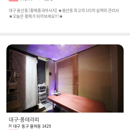
대구 용산동 [황제중국마사지] ★용산동 최고의 1티어 실력의 관리사
★오늘은 황제가 되어보세요!!!★
대구-퐁테라피
대구 동구 율하동 1429