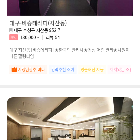
대구-비숑테라피(지산동)
대구 수성구 지산동 952-7
130,000 ~
리뷰
54
8%
대구 지산동 [비숑테라피] ★한국인 관리사★정성 어린 관리★차원이
다른 힐링타임
사장님강추 미나
강력추천 조아
명불허전 자몽
재치있는 소빈