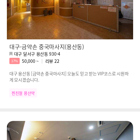
대구-금약손 중국마사지(용산동)
대구 달서구 용산동 930-4
50,000 ~
리뷰
22
17%
대구 용산동 [금약손 중국마사지] 오늘도 믿고 받는 VIP코스로 시원하
게 모시겠습니다.
찐친절 용산약