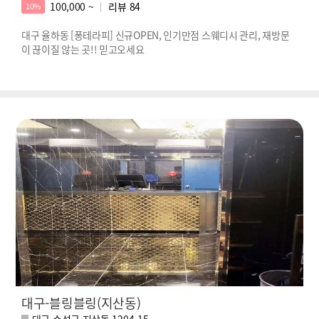
100,000 ~
리뷰
84
10%
대구 율하동 [퐁테라피] 신규OPEN, 인기만점 스웨디시 관리, 재방문
이 끊이질 않는 곳!! 믿고오세요
대구-블링블링(지산동)
대구 수성구 지산동 1204-15