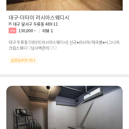
대구-더타이 러시아스웨디시
대구 달서구 두류동 489-11
130,000 ~
리뷰
1
8%
대구 두류동 [더타이 러시아스웨디시] 신규●러시아/태국쌤●시그니처
크림스웨디♡넘사벽관리♡♡
실장님추천 야나