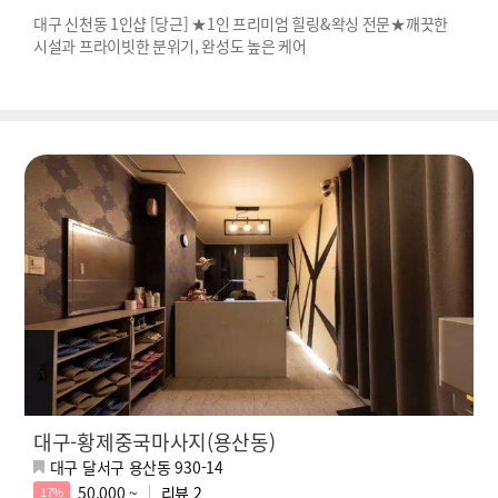
대구 신천동 1인샵 [당근] ★1인 프리미엄 힐링&왁싱 전문★깨끗한
시설과 프라이빗한 분위기, 완성도 높은 케어
대구-황제중국마사지(용산동)
대구 달서구 용산동 930-14
50,000 ~
리뷰
2
17%