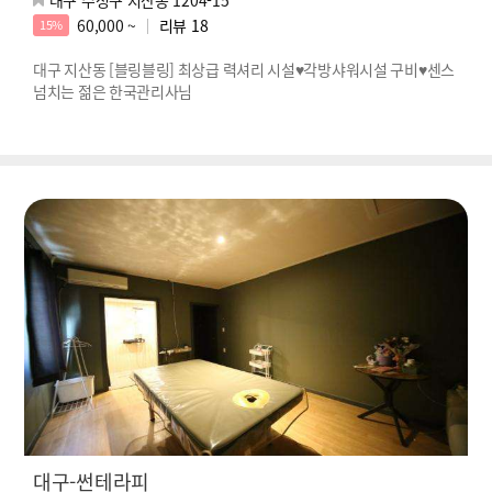
60,000 ~
리뷰
18
15%
대구 지산동 [블링블링] 최상급 력셔리 시설♥각방샤워시설 구비♥센스
넘치는 젊은 한국관리사님
대구-썬테라피