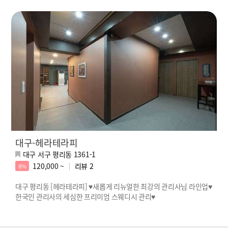
대구-헤라테라피
대구 서구 평리동 1361-1
120,000 ~
리뷰
2
8%
대구 평리동 [헤라테라피] ♥새롭게 리뉴얼한 최강의 관리사님 라인업♥
한국인 관리사의 세심한 프리미엄 스웨디시 관리♥