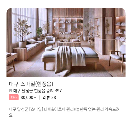
대구-스마일(현풍읍)
대구 달성군 현풍읍 중리 497
80,000 ~
리뷰
28
12%
대구 달성군 [스마일] 타이&아로마 관리#불만족 없는 관리 약속드려
요