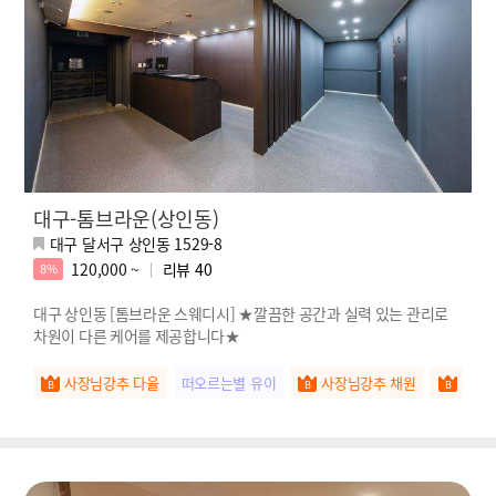
대구-톰브라운(상인동)
대구 달서구 상인동 1529-8
120,000 ~
리뷰
40
8%
대구 상인동 [톰브라운 스웨디시] ★깔끔한 공간과 실력 있는 관리로
차원이 다른 케어를 제공합니다★
사장님강추 다율
떠오르는별 유이
사장님강추 채원
사장