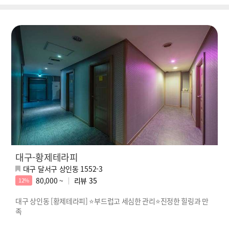
대구-황제테라피
대구 달서구 상인동 1552-3
80,000 ~
리뷰
35
12%
대구 상인동 [황제테라피] ⭐부드럽고 세심한 관리⭐진정한 힐링과 만
족