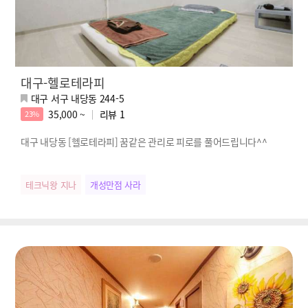
대구-헬로테라피
대구 서구 내당동 244-5
35,000 ~
리뷰
1
23%
대구 내당동 [헬로테라피] 꿈같은 관리로 피로를 풀어드립니다^^
테크닉왕 지나
개성만점 사라