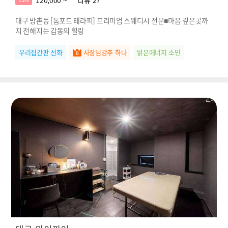
대구 방촌동 [톰포드 테라피] 프리미엄 스웨디시 전문■마음 깊은곳까
지 전해지는 감동의 힐링
우리집간판 선화
사장님강추 하나
밝은에너지 소민