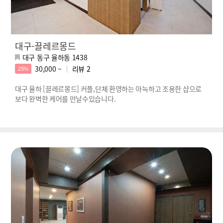
대구-끌레르몽드
대구 동구 율하동 1438
30,000 ~
리뷰
2
25%
대구 율하 [끌레르몽드] 커플,단체 환영하는 아늑하고 조용한 샵으로
보다 완벽한 케어를 만날수있습니다.