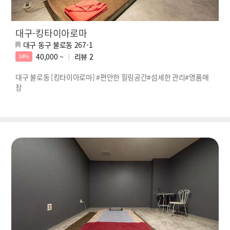
대구-킹타이아로마
대구 동구 불로동 267-1
40,000 ~
리뷰
2
34%
대구 불로동 [킹타이아로마] #편안한 힐링공간#섬세한 관리#명품매
장