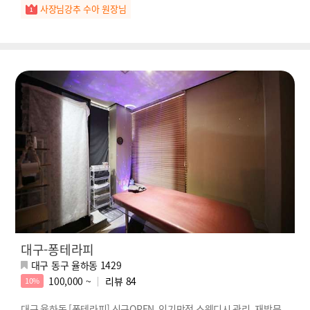
사장님강추 수아 원장님
대구-퐁테라피
대구 동구 율하동 1429
100,000 ~
리뷰
84
10%
대구 율하동 [퐁테라피] 신규OPEN, 인기만점 스웨디시 관리, 재방문