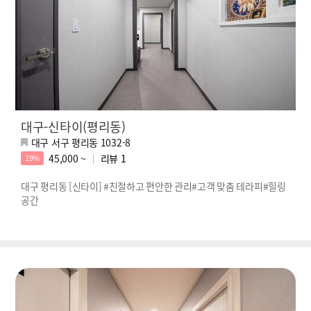
대구-신타이(평리동)
대구 서구 평리동 1032-8
45,000 ~
리뷰
1
19%
대구 평리동 [신타이] #친절하고 편안한 관리#고객 맞춤 테라피#힐링
공간