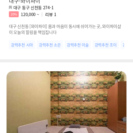
대구-와이파이
대구 동구 신천동 274-1
120,000 ~
리뷰
1
20%
대구 신천동 [와이파이] 몸과 마음이 동시에 쉬어가는 곳, 와이파이샵
이 오늘의 힐링을 책임집니다
강력추천 시아
강력추천 소은
강력추천 이슬
강력추천 조이
강력추