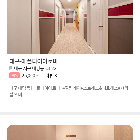
대구-애플타이아로마
대구 서구 내당동 63-22
25,000 ~
리뷰
3
29%
대구 내당동 [애플타이아로마] #힐링케어#스트레스&피로해소#샤워
실 완비