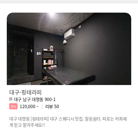
대구-핑테라피
대구 남구 대명동 900-1
120,000 ~
리뷰
50
8%
대구 대명동 [핑테라피] 대구 스웨디시 맛집. 힐링쉼터. 피로는 저희에
게 믿고 맡겨주세요!!