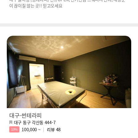
이 끊이질 않는 곳!! 믿고오세요
대구-썬테라피
대구 동구 각산동 444-7
100,000 ~
리뷰
48
10%