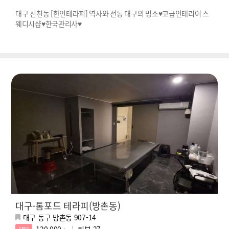
대구 신천동 [한인테라피] 역사와 전통 대구의 명소♥고급인테리어 스
웨디시샵♥한국관리사♥
대구-톰포드 테라피(방촌동)
대구 동구 방촌동 907-14
120,000 ~
리뷰
27
15%