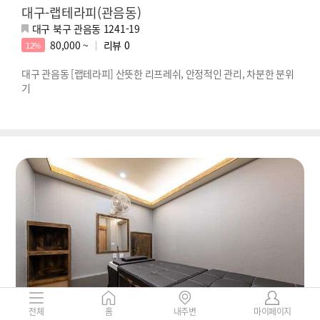
대구-랩테라피(관음동)
대구 북구 관음동 1241-19
80,000 ~
리뷰
0
12%
대구 관음동 [랩테라피] 산뜻한 리프레쉬, 안정적인 관리, 차분한 분위
기
전체
홈
내주변
마이페이지