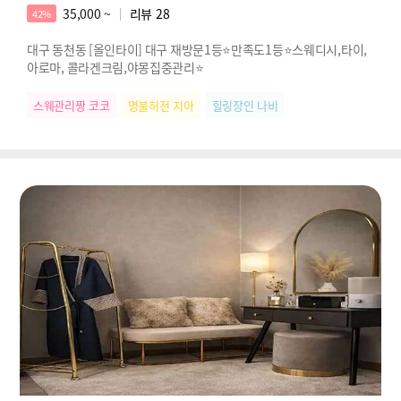
35,000 ~
리뷰
28
42%
대구 동천동 [올인타이] 대구 재방문1등⭐만족도1등⭐스웨디시,타이,
아로마, 콜라겐크림,야몽집중관리⭐
스웨관리짱 코코
명불허전 지아
힐링장인 나비