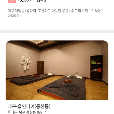
40,000 ~
리뷰
2
20%
대구 대명동 [별타이] 조용하고 아늑한 공간✨최고의 로미로미&아로
마&타이✨
대구-올인타이(동천동)
대구 북구 동천동 897-7