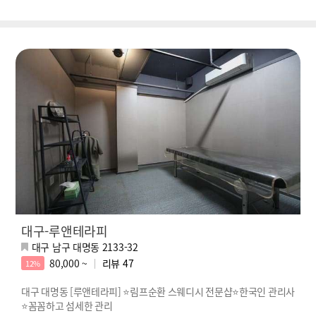
대구-루앤테라피
대구 남구 대명동 2133-32
80,000 ~
리뷰
47
12%
대구 대명동 [루앤테라피] ⭐림프순환 스웨디시 전문샵⭐한국인 관리사
⭐꼼꼼하고 섬세한 관리