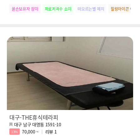
꿀손보유자 장미
피로저격수 소미
떠오르는별 예지
힐링아이콘 아영
대구-THE휴식테라피
대구 남구 대명동 1591-10
70,000 ~
리뷰
1
13%