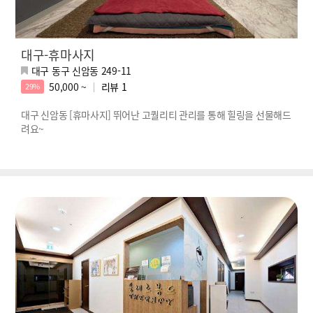
대구-휴마사지
대구 동구 신암동 249-11
50,000 ~
리뷰
1
29%
대구 신암동 [휴마사지] 뛰어난 고퀄리티 관리를 통해 힐링을 선물해드
려요~