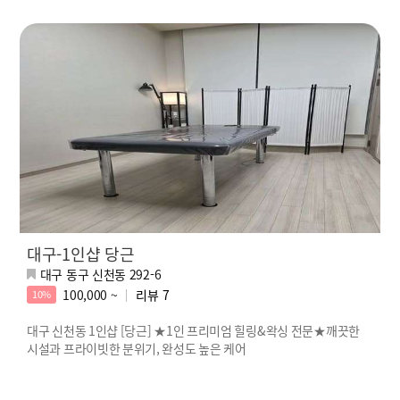
대구-1인샵 당근
대구 동구 신천동 292-6
100,000 ~
리뷰
7
10%
대구 신천동 1인샵 [당근] ★1인 프리미엄 힐링&왁싱 전문★깨끗한
시설과 프라이빗한 분위기, 완성도 높은 케어