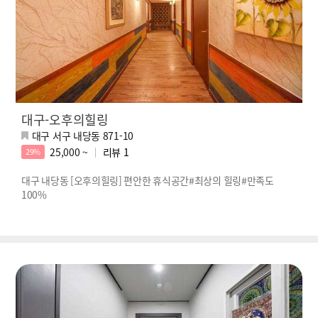
대구-오후의힐링
대구 서구 내당동 871-10
25,000 ~
리뷰
1
29%
대구 내당동 [오후의힐링] 편안한 휴식공간#최상의 힐링#만족도
100%