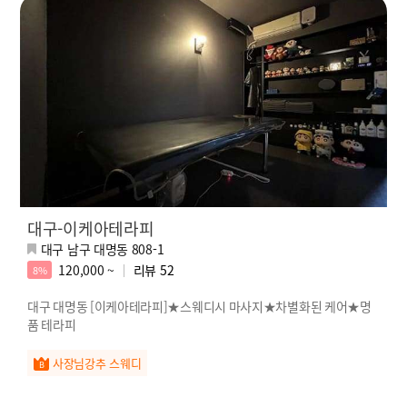
대구-이케아테라피
대구 남구 대명동 808-1
120,000 ~
리뷰
52
8%
대구 대명동 [이케아테라피]★스웨디시 마사지★차별화된 케어★명
품 테라피
사장님강추 스웨디