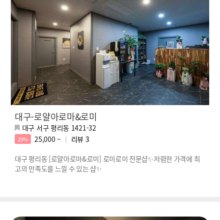
대구-로얄아로마&로미
대구 서구 평리동 1421-32
25,000 ~
리뷰
3
29%
대구 평리동 [로얄아로마&로미] 로미로미 전문샵✨저렴한 가격에 최
고의 만족도를 느낄 수 있는 샵✨