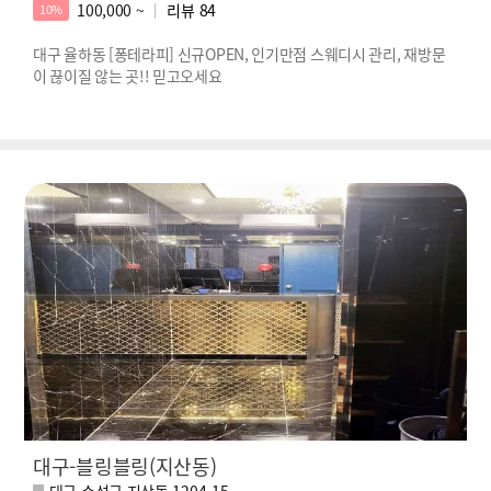
100,000 ~
리뷰
84
10%
대구 율하동 [퐁테라피] 신규OPEN, 인기만점 스웨디시 관리, 재방문
이 끊이질 않는 곳!! 믿고오세요
대구-블링블링(지산동)
대구 수성구 지산동 1204-15