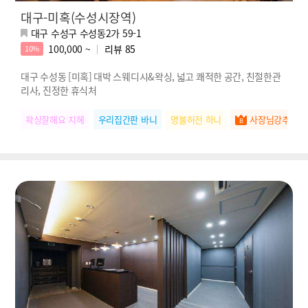
대구-미혹(수성시장역)
대구 수성구 수성동2가 59-1
100,000 ~
리뷰
85
10%
대구 수성동 [미혹] 대박 스웨디시&왁싱, 넓고 쾌적한 공간, 친절한관
리사, 진정한 휴식처
왁싱잘해요 지혜
우리집간판 바니
명불허전 하니
사장님강추 서