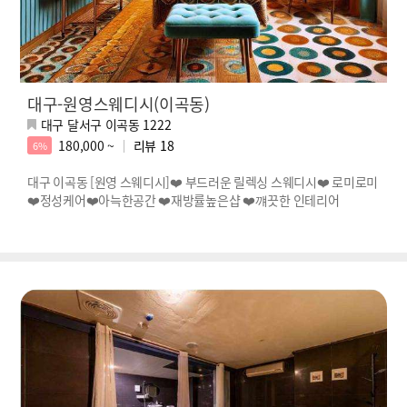
대구-원영스웨디시(이곡동)
대구 달서구 이곡동 1222
180,000 ~
리뷰
18
6%
대구 이곡동 [원영 스웨디시]❤️ 부드러운 릴렉싱 스웨디시❤️ 로미로미
❤️정성케어❤️아늑한공간 ❤️재방률높은샵 ❤️꺠끗한 인테리어