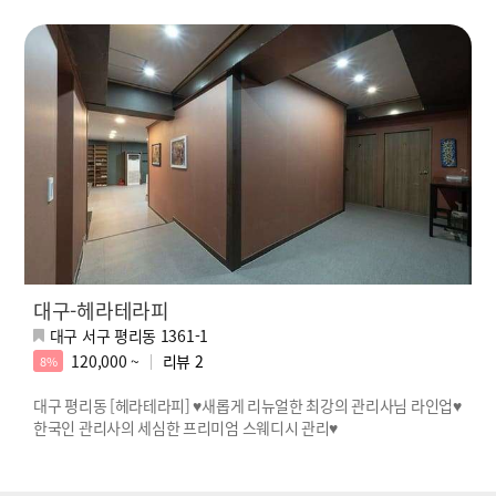
대구-헤라테라피
대구 서구 평리동 1361-1
120,000 ~
리뷰
2
8%
대구 평리동 [헤라테라피] ♥새롭게 리뉴얼한 최강의 관리사님 라인업♥
한국인 관리사의 세심한 프리미엄 스웨디시 관리♥