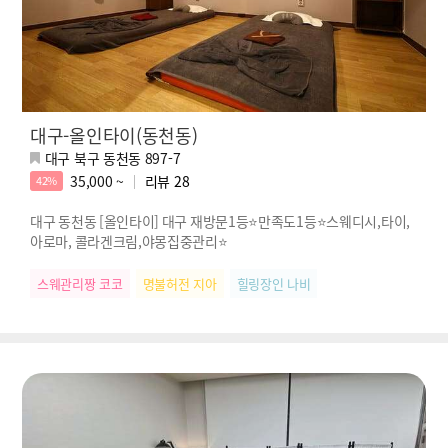
대구-올인타이(동천동)
대구 북구 동천동 897-7
35,000 ~
리뷰
28
42%
대구 동천동 [올인타이] 대구 재방문1등⭐만족도1등⭐스웨디시,타이,
아로마, 콜라겐크림,야몽집중관리⭐
스웨관리짱 코코
명불허전 지아
힐링장인 나비