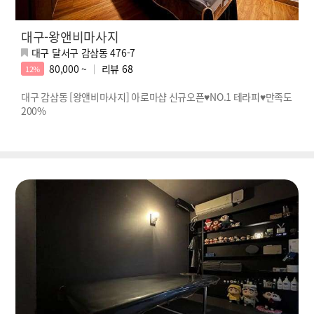
대구-왕앤비마사지
대구 달서구 감삼동 476-7
80,000 ~
리뷰
68
12%
대구 감삼동 [왕앤비마사지] 아로마샵 신규오픈♥NO.1 테라피♥만족도
200%