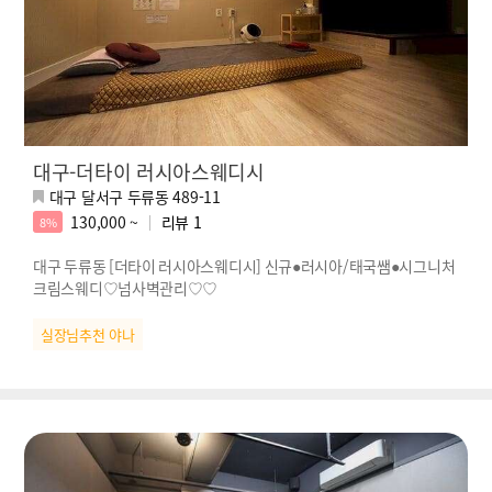
대구-더타이 러시아스웨디시
대구 달서구 두류동 489-11
130,000 ~
리뷰
1
8%
대구 두류동 [더타이 러시아스웨디시] 신규●러시아/태국쌤●시그니처
크림스웨디♡넘사벽관리♡♡
실장님추천 야나