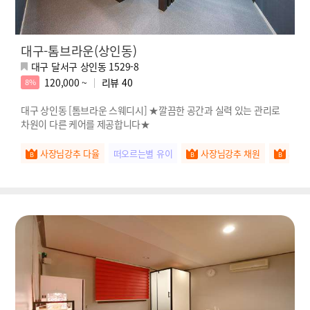
대구-톰브라운(상인동)
대구 달서구 상인동 1529-8
120,000 ~
리뷰
40
8%
대구 상인동 [톰브라운 스웨디시] ★깔끔한 공간과 실력 있는 관리로
차원이 다른 케어를 제공합니다★
사장님강추 다율
떠오르는별 유이
사장님강추 채원
사장