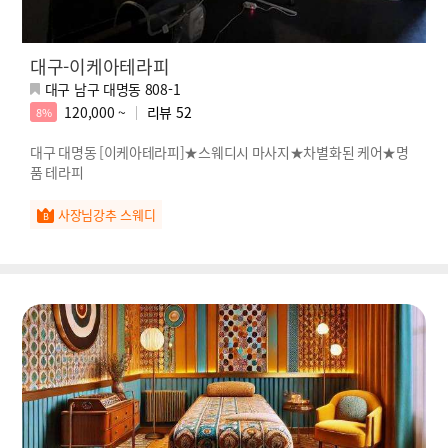
대구-이케아테라피
대구 남구 대명동 808-1
120,000 ~
리뷰
52
8%
대구 대명동 [이케아테라피]★스웨디시 마사지★차별화된 케어★명
품 테라피
사장님강추 스웨디