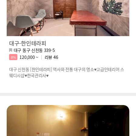
대구-한인테라피
대구 동구 신천동 339-5
120,000 ~
리뷰
46
8%
대구 신천동 [한인테라피] 역사와 전통 대구의 명소♥고급인테리어 스
웨디시샵♥한국관리사♥