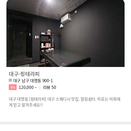
대구-핑테라피
대구 남구 대명동 900-1
120,000 ~
리뷰
50
8%
대구 대명동 [핑테라피] 대구 스웨디시 맛집. 힐링쉼터. 피로는 저희에
게 믿고 맡겨주세요!!