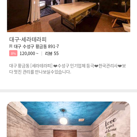
대구-세라테라피
대구 수성구 황금동 891-7
120,000 ~
리뷰
55
8%
대구 황금동 [세라테라피] ❤️수성구 인기업체 등극❤️한국관리사❤️보
다 멋진 관리를 만나보실수있습니다.