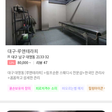
대구-루앤테라피
대구 남구 대명동 2133-32
80,000 ~
리뷰
47
12%
대구 대명동 [루앤테라피] ⭐림프순환 스웨디시 전문샵⭐한국인 관리사
⭐꼼꼼하고 섬세한 관리
꿀손보유자 장미
피로저격수 소미
떠오르는별 예지
힐링아이콘 아영