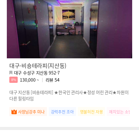
대구-비숑테라피(지산동)
대구 수성구 지산동 952-7
130,000 ~
리뷰
54
8%
대구 지산동 [비숑테라피] ★한국인 관리사★정성 어린 관리★차원이
다른 힐링타임
사장님강추 미나
강력추천 조아
명불허전 자몽
재치있는 소빈