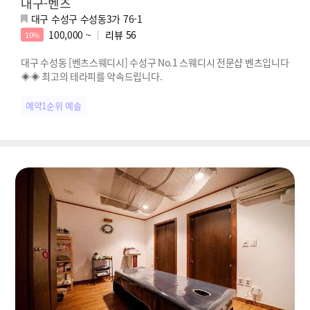
대구-벤츠
대구 수성구 수성동3가 76-1
100,000 ~
리뷰
56
10%
대구 수성동 [벤츠스웨디시] 수성구 No.1 스웨디시 전문샵 벤츠입니다
◈◈ 최고의 테라피를 약속드립니다.
예약1순위 예솔