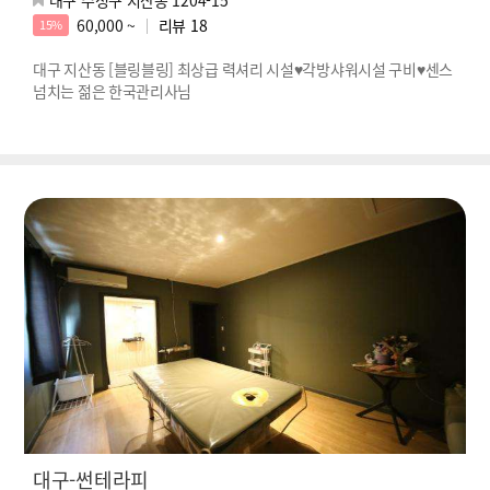
60,000 ~
리뷰
18
15%
대구 지산동 [블링블링] 최상급 력셔리 시설♥각방샤워시설 구비♥센스
넘치는 젊은 한국관리사님
대구-썬테라피