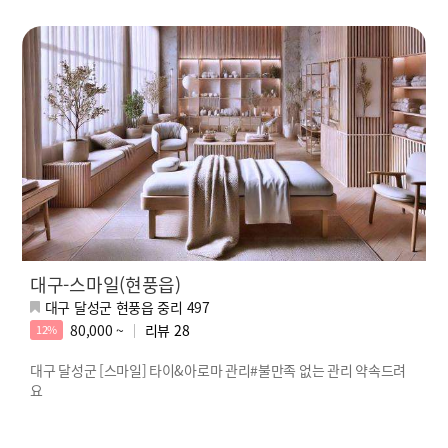
대구-스마일(현풍읍)
대구 달성군 현풍읍 중리 497
80,000 ~
리뷰
28
12%
대구 달성군 [스마일] 타이&아로마 관리#불만족 없는 관리 약속드려
요