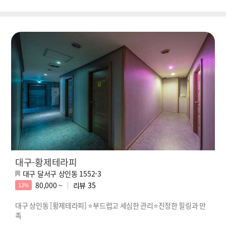
대구-황제테라피
대구 달서구 상인동 1552-3
80,000 ~
리뷰
35
12%
대구 상인동 [황제테라피] ⭐부드럽고 세심한 관리⭐진정한 힐링과 만
족