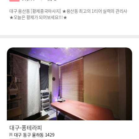
대구 용산동 [황제중국마사지] ★용산동 최고의 1티어 실력의 관리사
★오늘은 황제가 되어보세요!!!★
대구-퐁테라피
대구 동구 율하동 1429