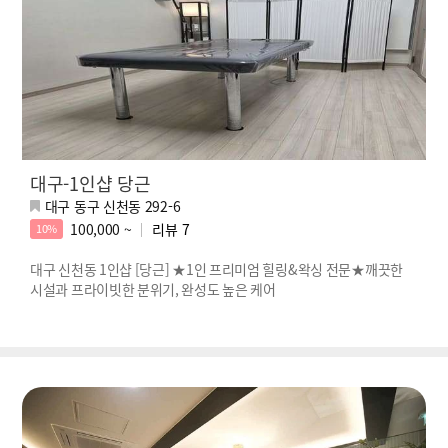
대구-1인샵 당근
대구 동구 신천동 292-6
100,000 ~
리뷰
7
10%
대구 신천동 1인샵 [당근] ★1인 프리미엄 힐링&왁싱 전문★깨끗한
시설과 프라이빗한 분위기, 완성도 높은 케어