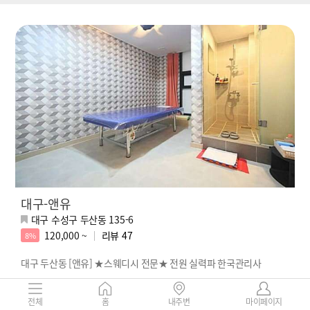
대구-앤유
대구 수성구 두산동 135-6
120,000 ~
리뷰
47
8%
대구 두산동 [앤유] ★스웨디시 전문★ 전원 실력파 한국관리사
전체
홈
내주변
마이페이지