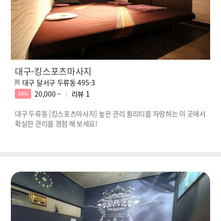
대구-킹스포츠마사지
대구 달서구 두류동 495-3
20,000 ~
리뷰
1
34%
대구 두류동 [킹스포츠마사지] 높은 관리 퀼리티를 자랑하는 이 곳에서
확실한 관리를 경험 해 보세요!