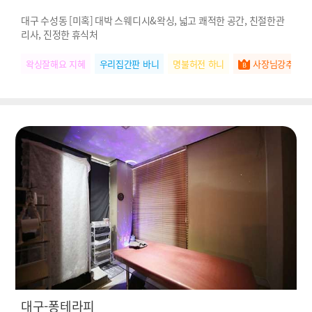
대구 수성동 [미혹] 대박 스웨디시&왁싱, 넓고 쾌적한 공간, 친절한관
리사, 진정한 휴식처
왁싱잘해요 지혜
우리집간판 바니
명불허전 하니
사장님강추 서
대구-퐁테라피