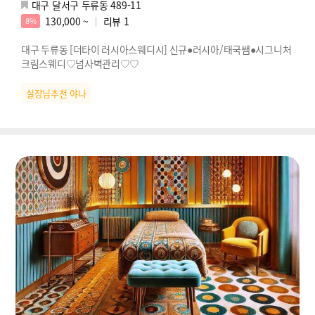
대구 달서구 두류동 489-11
130,000 ~
리뷰
1
8%
대구 두류동 [더타이 러시아스웨디시] 신규●러시아/태국쌤●시그니처
크림스웨디♡넘사벽관리♡♡
실장님추천 야나