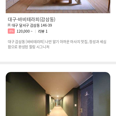
대구-바비테라피(감삼동)
대구 달서구 감삼동 146-39
120,000 ~
리뷰
1
8%
대구 감삼동 [바비테라피] 나만 알기 아까운 마사지 맛집, 정성과 세심
함으로 완성된 힐링 시그니처