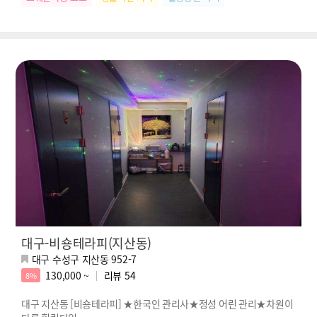
대구-비숑테라피(지산동)
대구 수성구 지산동 952-7
130,000 ~
리뷰
54
8%
대구 지산동 [비숑테라피] ★한국인 관리사★정성 어린 관리★차원이