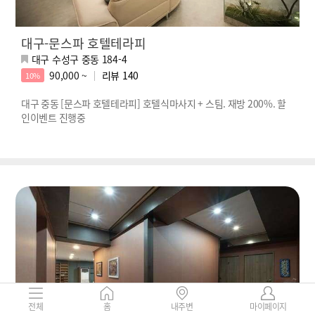
대구-문스파 호텔테라피
대구 수성구 중동 184-4
90,000 ~
리뷰
140
10%
대구 중동 [문스파 호텔테라피] 호텔식마사지 + 스팀. 재방 200%. 할
인이벤트 진행중
전체
홈
내주변
마이페이지