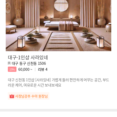
대구-1인샵 사라있네
대구 동구 신천동 1506
60,000 ~
리뷰
4
15%
대구 신천동 1인샵 [사라있네] 가볍게 들러 편안하게 머무는 공간, 부드
러운 케어, 여유로운 시간 보내보세요
사장님강추 수아 원장님