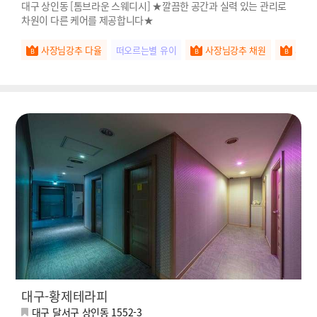
대구 상인동 [톰브라운 스웨디시] ★깔끔한 공간과 실력 있는 관리로
차원이 다른 케어를 제공합니다★
사장님강추 다율
떠오르는별 유이
사장님강추 채원
사장
대구-황제테라피
대구 달서구 상인동 1552-3