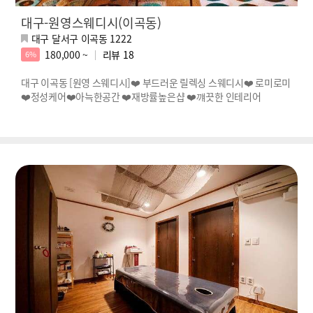
대구-원영스웨디시(이곡동)
대구 달서구 이곡동 1222
180,000 ~
리뷰
18
6%
대구 이곡동 [원영 스웨디시]❤️ 부드러운 릴렉싱 스웨디시❤️ 로미로미
❤️정성케어❤️아늑한공간 ❤️재방률높은샵 ❤️꺠끗한 인테리어