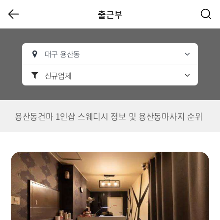
출근부
대구 용산동
신규업체
용산동건마 1인샵 스웨디시 정보 및 용산동마사지 순위