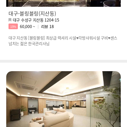
대구-블링블링(지산동)
대구 수성구 지산동 1204-15
60,000 ~
리뷰
18
15%
대구 지산동 [블링블링] 최상급 력셔리 시설♥각방샤워시설 구비♥센스
넘치는 젊은 한국관리사님