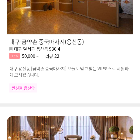
대구-금약손 중국마사지(용산동)
대구 달서구 용산동 930-4
50,000 ~
리뷰
22
17%
대구 용산동 [금약손 중국마사지] 오늘도 믿고 받는 VIP코스로 시원하
게 모시겠습니다.
찐친절 용산약