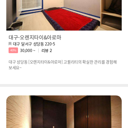
대구-오렌지타이&아로마
대구 달서구 성당동 220-5
30,000 ~
리뷰
2
40%
대구 성당동 [오렌지타이&아로마] 고퀼리티의 확실한 관리를 경험해
보세요~