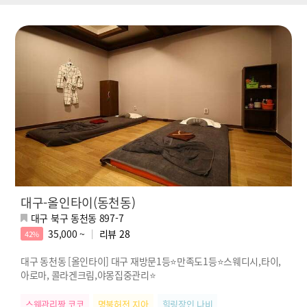
대구-올인타이(동천동)
대구 북구 동천동 897-7
35,000 ~
리뷰
28
42%
대구 동천동 [올인타이] 대구 재방문1등⭐만족도1등⭐스웨디시,타이,
아로마, 콜라겐크림,야몽집중관리⭐
스웨관리짱 코코
명불허전 지아
힐링장인 나비