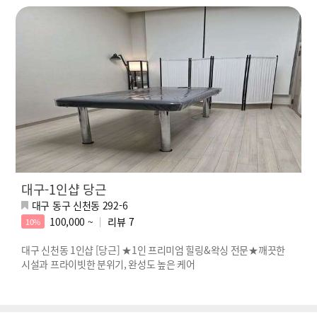
대구-1인샵 당근
대구 동구 신천동 292-6
100,000 ~
리뷰
7
10%
대구 신천동 1인샵 [당근] ★1인 프리미엄 힐링&왁싱 전문★깨끗한
시설과 프라이빗한 분위기, 완성도 높은 케어