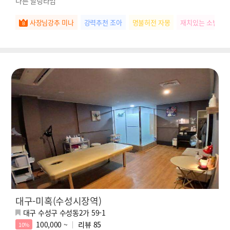
다른 힐링타임
사장님강추 미나
강력추천 조아
명불허전 자몽
재치있는 소빈
대구-미혹(수성시장역)
대구 수성구 수성동2가 59-1
100,000 ~
리뷰
85
10%