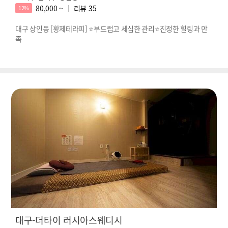
80,000 ~
리뷰
35
12%
대구 상인동 [황제테라피] ⭐부드럽고 세심한 관리⭐진정한 힐링과 만
족
대구-더타이 러시아스웨디시