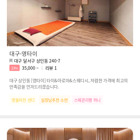
대구-영타이
대구 달서구 상인동 240-7
35,000 ~
리뷰
1
23%
대구 상인동 [영타이] 타이&아로마&스웨디시, 저렴한 가격에 최고의
만족감을 안겨드리겠습니다.
명불허전 샌디
실장님추천 소연
스웨관리짱 하니