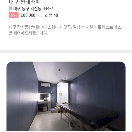
대구-썬테라피
대구 동구 각산동 444-7
100,000 ~
리뷰
48
10%
대구 각산동 [썬테라피] 스웨디시 맛집, 일상 속 지친 피로와 스트레스
를 케어해드리겠습니다.