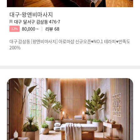
대구-왕앤비마사지
대구 달서구 감삼동 476-7
80,000 ~
리뷰
68
12%
대구 감삼동 [왕앤비마사지] 아로마샵 신규오픈♥NO.1 테라피♥만족도
200%