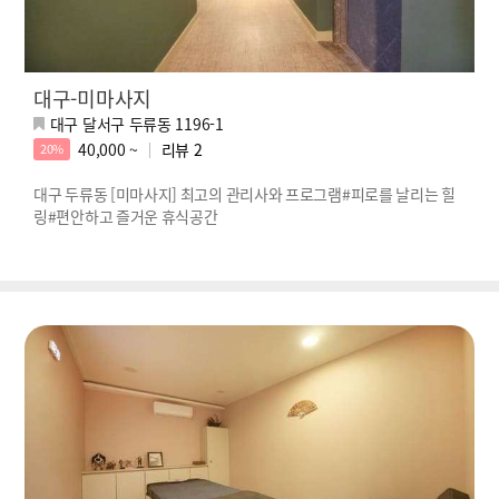
대구-미마사지
대구 달서구 두류동 1196-1
40,000 ~
리뷰
2
20%
대구 두류동 [미마사지] 최고의 관리사와 프로그램#피로를 날리는 힐
링#편안하고 즐거운 휴식공간