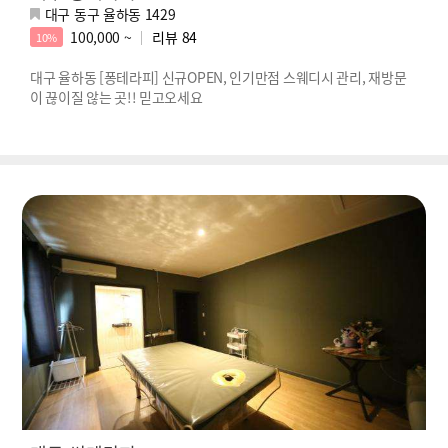
대구 동구 율하동 1429
100,000 ~
리뷰
84
10%
대구 율하동 [퐁테라피] 신규OPEN, 인기만점 스웨디시 관리, 재방문
이 끊이질 않는 곳!! 믿고오세요