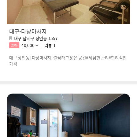
대구-다낭마사지
대구 달서구 상인동 1557
40,000 ~
리뷰
1
20%
대구 상인동 [다낭마사지] 깔끔하고 넓은 공간#세심한 관리#합리적인
가격