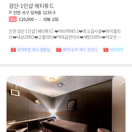
검단-1인샵 애티튜드
인천 서구 당하동 1235-3
120,000 ~
리뷰
102
8%
인천 검단 1인샵 [애티튜드] ❤️아라역NO.1❤️최고급시설❤️하이퀄리
티❤️내상ZERO❤️고퀄리티❤️역대급관리사❤️재방100%❤️이곳은천
국❤️
강력추천 유나 원장님
예약1순위 예은 원장님
테라피마스터 