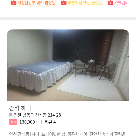
사장님강추 미키 원장님
명불허전 맥심 원장님
스웨관리짱 
간석-하니
인천 남동구 간석동 214-28
130,000 ~
리뷰
4
8%
인천 간석동 [하니] 프라이빗한 샵, 꼼꼼한 케어, 편안한 휴식과 힐링을