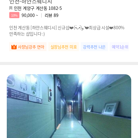
인천-하얀스웨디시
인천 계양구 계산동 1082-5
90,000 ~
리뷰
89
10%
인천 계산동 [하얀스웨디시] 신규샵❤️(•̀ᴗ•́)و ̑̑❤️최상급 시설❤️800%
만족하는 샵입니다 :)
사장님강추 연아
실장님추천 미호
강력추천 나은
예약1순위 아랑