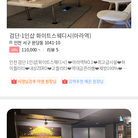
검단-1인샵 화이트스웨디시(아라역)
인천 서구 원당동 1041-10
110,000 ~
리뷰
5
16%
인천 검단 1인샵[화이트스웨디시] ❤️아라역NO.1❤️최고급시설❤️하
이퀄리티❤️내상ZERO❤️고퀄리티❤️역대급관리쌤❤️재방100%❤️이
곳은천국❤️
사장님강추 아영 원장님
강력추천 예은 원장님