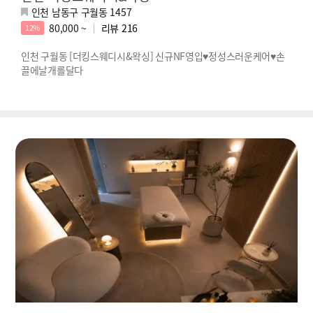
인천 남동구 구월동 1457
80,000 ~
리뷰
216
12%
인천 구월동 [더킹스웨디시&왁싱] 신규NF영입♥정성스러운케어♥손
끌에날개를달다