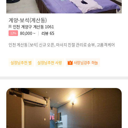
계양-보석(계산동)
인천 계양구 계산동 1061
80,000 ~
리뷰
65
12%
인천 계산동 [보석] 신규 오픈, 마사지 친절 관리로 승부, 고품격케어
실장님추천 별
실장님추천 사랑
사장님강추 하늘