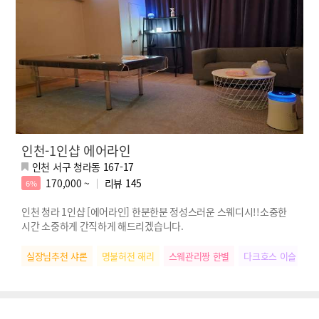
인천-1인샵 에어라인
인천 서구 청라동 167-17
170,000 ~
리뷰
145
6%
인천 청라 1인샵 [에어라인] 한분한분 정성스러운 스웨디시!!소중한
시간 소중하게 간직하게 해드리겠습니다.
실장님추천 샤론
명불허전 해리
스웨관리짱 한별
다크호스 이슬
S