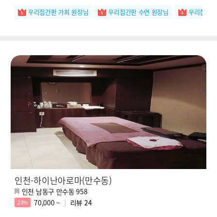
우리집간판 가희 원장님
우리집간판 수연 원장님
우리집간판
인천-하이난아로마(만수동)
인천 남동구 만수동 958
70,000 ~
리뷰
24
23%