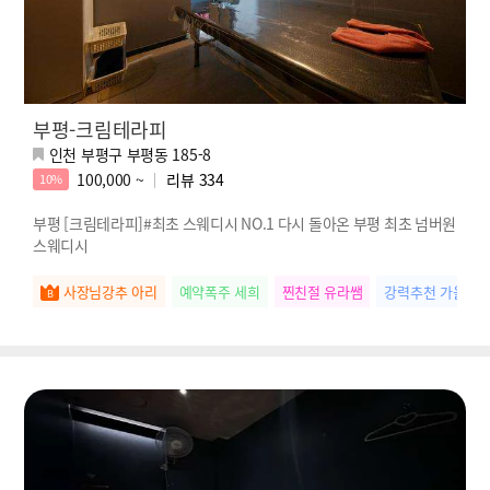
부평-크림테라피
인천 부평구 부평동 185-8
100,000 ~
리뷰
334
10%
부평 [크림테라피]#최초 스웨디시 NO.1 다시 돌아온 부평 최초 넘버원
스웨디시
사장님강추 아리
예약폭주 세희
찐친절 유라쌤
강력추천 가을쌤