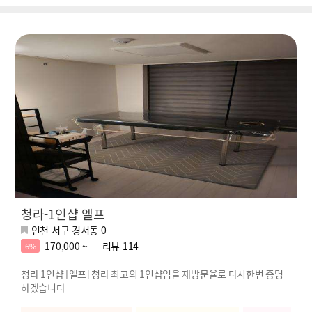
청라-1인샵 엘프
인천 서구 경서동 0
170,000 ~
리뷰
114
6%
청라 1인샵 [엘프] 청라 최고의 1인샵임을 재방문율로 다시한번 증명
하겠습니다