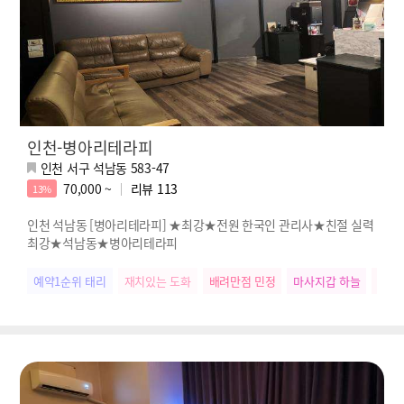
인천-병아리테라피
인천 서구 석남동 583-47
70,000 ~
리뷰
113
13%
인천 석남동 [병아리테라피] ★최강★전원 한국인 관리사★친절 실력
최강★석남동★병아리테라피
예약1순위 태리
재치있는 도화
배려만점 민정
마사지갑 하늘
배려