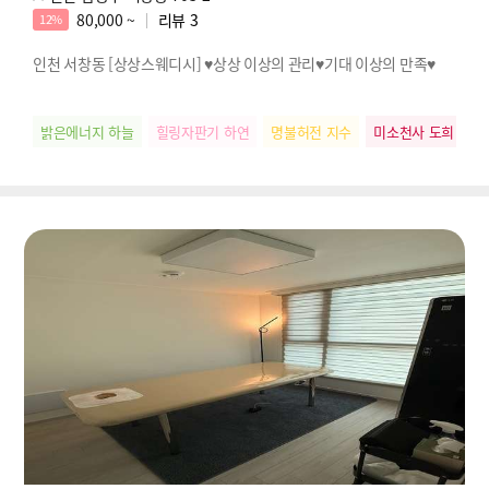
80,000 ~
리뷰
3
12%
인천 서창동 [상상스웨디시] ♥상상 이상의 관리♥기대 이상의 만족♥
밝은에너지 하늘
힐링자판기 하연
명불허전 지수
미소천사 도희