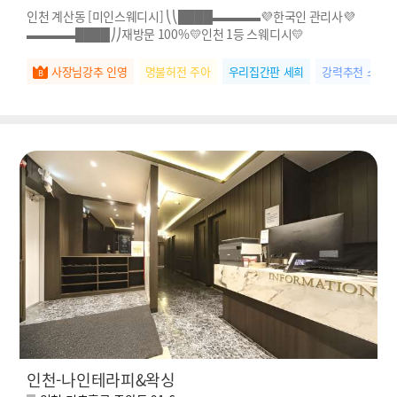
인천 계산동 [미인스웨디시] ⎝⎝████▬▬▬▬💜한국인 관리사💜
▬▬▬▬████⎠⎠재방문 100%💛인천 1등 스웨디시💛
사장님강추 인영
명불허전 주아
우리집간판 세희
강력추천 소라
인천-나인테라피&왁싱