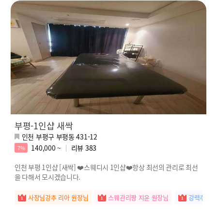
부평-1인샵 새싹
인천 부평구 부평동 431-12
140,000 ~
리뷰
383
7%
인천 부평 1인샵 [새싹] ❤️스웨디시 1인샵❤️항상 최선의 관리로 최선
을 다해서 모시겠습니다.
사장님강추 리아 원장님
스웨관리짱 지윤 원장님
강력추천 