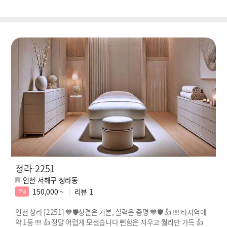
청라-2251
인천 서해구 청라동
150,000 ~
리뷰
1
7%
인천 청라 [2251] 💙🛡️청결은 기본, 실력은 증명 💙🛡️ 👍 ‼️‼️ 타지역예
약 1등 ‼️‼️ 👍 정말 어렵게 모셨습니다 뻔함은 지우고 퀄리만 가득 👍