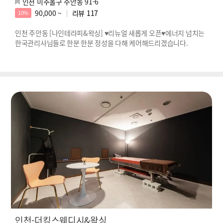
인천 미추홀구 주안동 91-6
90,000 ~
리뷰
117
10%
인천 주안동 [나인테라피&왁싱] ♥리뉴얼 새롭게 오픈♥에너지 넘치는
한국관리사님들로 한분 한분 정성을 다해 케어해드리겠습니다.
인천-더킹스웨디시&왁싱