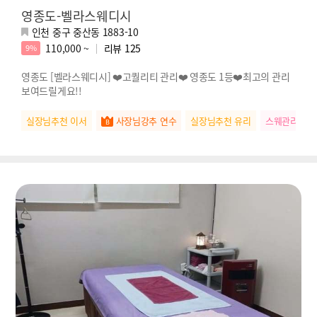
영종도-벨라스웨디시
인천 중구 중산동 1883-10
110,000 ~
리뷰
125
9%
영종도 [벨라스웨디시] ❤️고퀄리티 관리❤️ 영종도 1등❤️최고의 관리
보여드릴게요!!
실장님추천 이서
사장님강추 연수
실장님추천 유리
스웨관리짱 