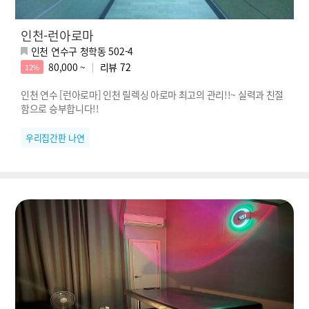
인천-런아로마
인천 연수구 청학동 502-4
80,000 ~
리뷰
72
12%
인천 연수 [런아로마] 인천 릴렉싱 아로마 최고의 관리!!~ 실력과 친절
함으로 승부합니다!!
우리집간판 나연