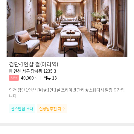
검단-1인샵 결(아라역)
인천 서구 당하동 1235-3
40,000 ~
리뷰
13
34%
인천 검단 1인샵 [결]★1인 1실 프라이빗 관리★스웨디시 힐링 공간입
니다.
센스만점 소다
실장님추천 지수