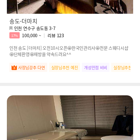
송도-더마치
인천 연수구 송도동 3-7
100,000 ~
리뷰
123
17%
인천 송도 [더마치] 오전10시오픈🤩한국인관리사🤩전문 스웨디시샵
🤩단체환영🤩재방을 약속드려요^^
사장님강추 다연
실장님추천 예진
개성만점 비비
실장님추천 예