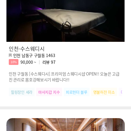
인천-수스웨디시
인천 남동구 구월동 1463
90,000 ~
리뷰
97
10%
인천 구월동 [수스웨디시] 프리미엄 스웨디시샵 OPEN!! 오늘은 고급
진 관리로 몸호강해보시기 바랍니다!!
힐링장인 세라
마사지갑 지수
피로헌터 블루
명불허전 미소
다크호