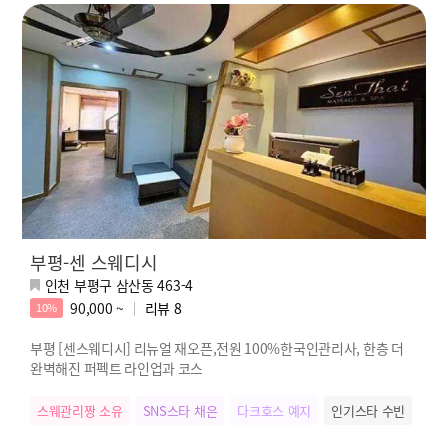
부평-센 스웨디시
인천 부평구 삼산동 463-4
90,000 ~
리뷰
8
10%
부평 [센스웨디시] 리뉴얼 재오픈,전원 100%한국인관리사, 한층 더
완벽해진 퍼펙트 라인업과 코스
스웨관리짱 소유
SNS스타 채은
다크호스 예지
인기스타 수빈
실장