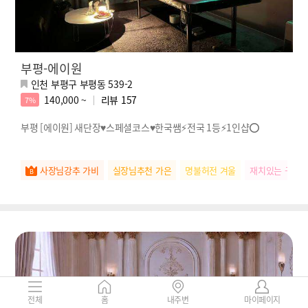
부평-에이원
인천 부평구 부평동 539-2
140,000 ~
리뷰
157
7%
부평 [에이원] 새단장♥️스페셜코스♥️한국쌤⚡️전국 1등⚡️1인샵⭕️
사장님강추 가비
실장님추천 가은
명불허전 겨울
재치있는 구름
전체
홈
내주변
마이페이지