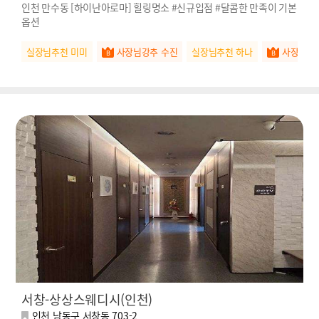
인천 만수동 [하이난아로마] 힐링명소 #신규입점 #달콤한 만족이 기본
옵션
실장님추천 미미
사장님강추 수진
실장님추천 하나
사장님강
서창-상상스웨디시(인천)
인천 남동구 서창동 703-2