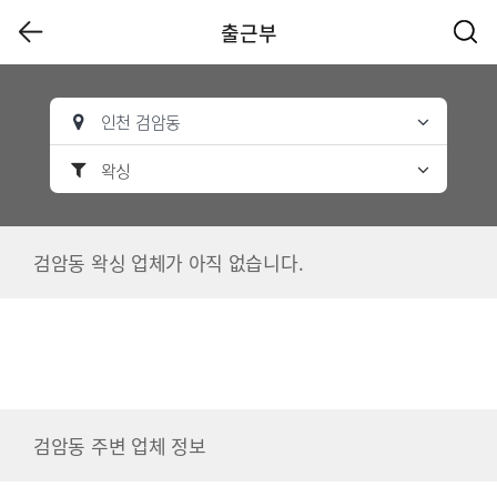
출근부
인천 검암동
왁싱
검암동 왁싱 업체가 아직 없습니다.
검암동 주변 업체 정보