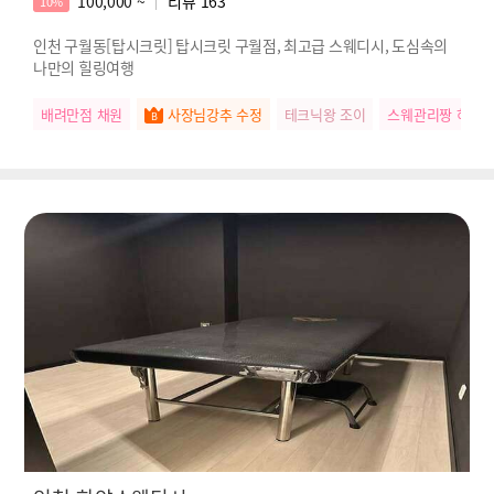
100,000 ~
리뷰
163
10%
인천 구월동[탑시크릿] 탑시크릿 구월점, 최고급 스웨디시, 도심속의
나만의 힐링여행
배려만점 채원
사장님강추 수정
테크닉왕 조이
스웨관리짱 하니