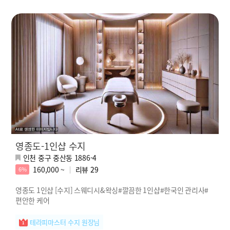
영종도-1인샵 수지
인천 중구 중산동 1886-4
160,000 ~
리뷰
29
6%
영종도 1인샵 [수지] 스웨디시&왁싱#깔끔한 1인샵#한국인 관리사#
편안한 케어
테라피마스터 수지 원장님