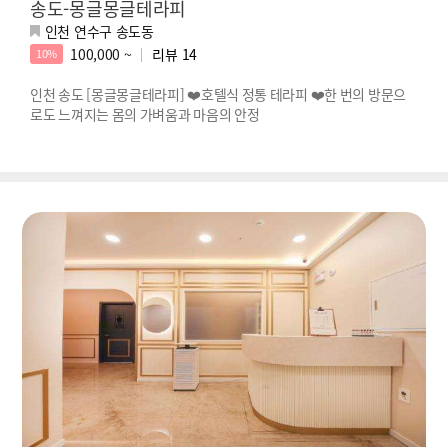
송도-몽글몽글테라피
인천 연수구 송도동
100,000 ~
리뷰
14
10%
인천 송도 [몽글몽글테라피] ❤️호텔식 정통 테라피 ❤️한 번의 방문으
로도 느껴지는 몸의 가벼움과 마음의 안정