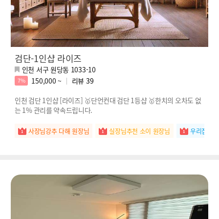
검단-1인샵 라이즈
인천 서구 원당동 1033-10
150,000 ~
리뷰
39
7%
인천 검단 1인샵 [라이즈] 🥇단언컨대 검단 1등샵 🥇한치의 오차도 없
는 1% 관리를 약속드립니다.
사장님강추 다해 원장님
실장님추천 소이 원장님
우리집간판