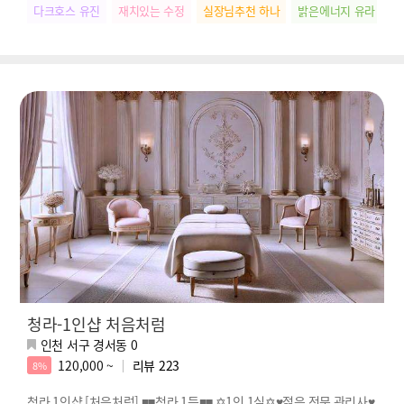
다크호스 유진
재치있는 수정
실장님추천 하나
밝은에너지 유라
청라-1인샵 처음처럼
인천 서구 경서동 0
120,000 ~
리뷰
223
8%
청라 1인샵 [처음처럼] ■■청라 1등■■ ✡1인 1실✡♥️젊은 전문 관리사♥️