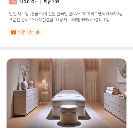
110,000 ~
리뷰
300
9%
인천 서구청 [황금스파] 전원 한국인 관리사 #최고의호텔식마사지#림
프순환 관리#초대박친절함#내상제로#재방99%#가성비 1등
사장님강추 별