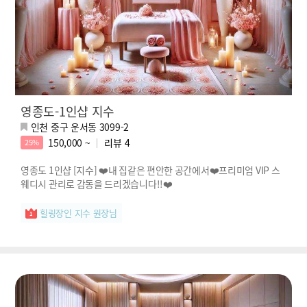
영종도-1인샵 지수
인천 중구 운서동 3099-2
150,000 ~
리뷰
4
25%
영종도 1인샵 [지수] ❤️내 집같은 편안한 공간에서❤️프리미엄 VIP 스
웨디시 관리로 감동을 드리겠습니다!!❤️
힐링장인 지수 원장님