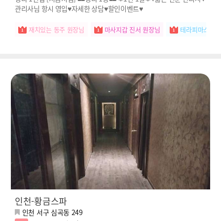
관리사님 항시 영입♥️자세한 상담♥️할인이벤트♥️
재치있는 동주 원장님
마사지갑 진서 원장님
테라피마스터 
인천-황금스파
인천 서구 심곡동 249