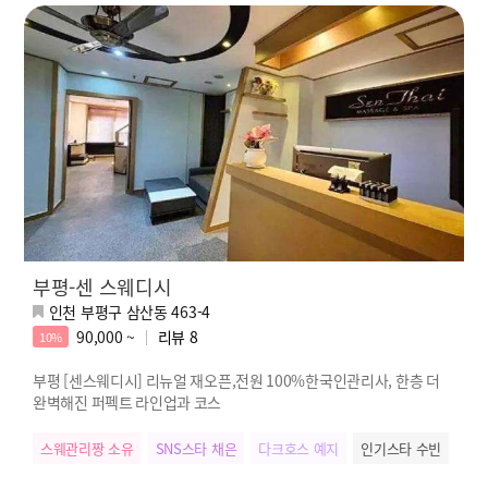
부평-센 스웨디시
인천 부평구 삼산동 463-4
90,000 ~
리뷰
8
10%
부평 [센스웨디시] 리뉴얼 재오픈,전원 100%한국인관리사, 한층 더
완벽해진 퍼펙트 라인업과 코스
스웨관리짱 소유
SNS스타 채은
다크호스 예지
인기스타 수빈
실장