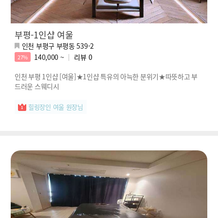
부평-1인샵 여울
인천 부평구 부평동 539-2
140,000 ~
리뷰
0
27%
인천 부평 1인샵 [여울]★1인샵 특유의 아늑한 분위기★따뜻하고 부
드러운 스웨디시
힐링장인 여울 원장님