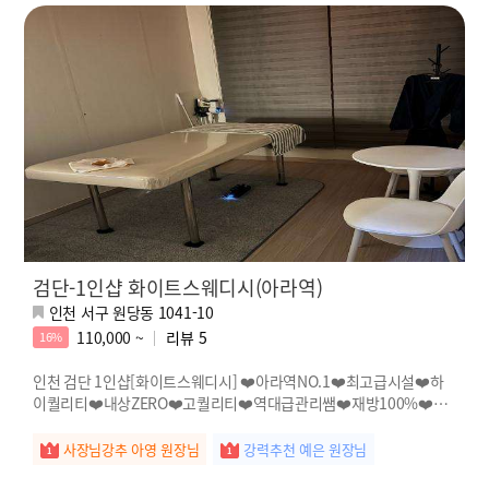
검단-1인샵 화이트스웨디시(아라역)
인천 서구 원당동 1041-10
110,000 ~
리뷰
5
16%
인천 검단 1인샵[화이트스웨디시] ❤️아라역NO.1❤️최고급시설❤️하
이퀄리티❤️내상ZERO❤️고퀄리티❤️역대급관리쌤❤️재방100%❤️이
곳은천국❤️
사장님강추 아영 원장님
강력추천 예은 원장님