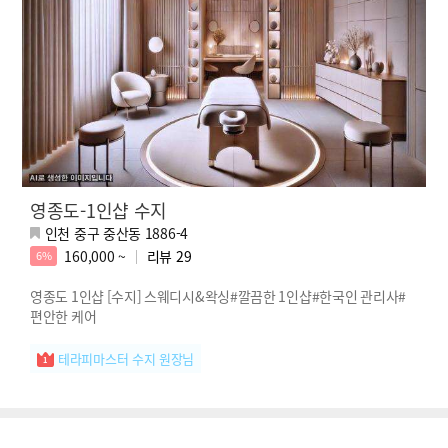
영종도-1인샵 수지
인천 중구 중산동 1886-4
160,000 ~
리뷰
29
6%
영종도 1인샵 [수지] 스웨디시&왁싱#깔끔한 1인샵#한국인 관리사#
편안한 케어
테라피마스터 수지 원장님