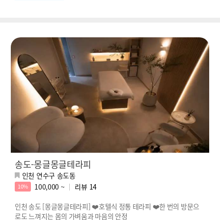
송도-몽글몽글테라피
인천 연수구 송도동
100,000 ~
리뷰
14
10%
인천 송도 [몽글몽글테라피] ❤️호텔식 정통 테라피 ❤️한 번의 방문으
로도 느껴지는 몸의 가벼움과 마음의 안정