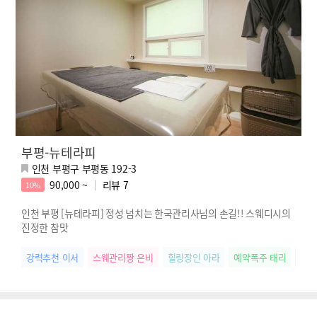
부평-뉴테라피
인천 부평구 부평동 192-3
90,000 ~
리뷰
7
10%
인천 부평 [뉴테라피] 정성 넘치는 한국관리사님의 손길!! 스웨디시의
진정한 참맛
강력추천 이서
스웨관리짱 은비
힐링장인 아라
예약폭주 태리
찐친