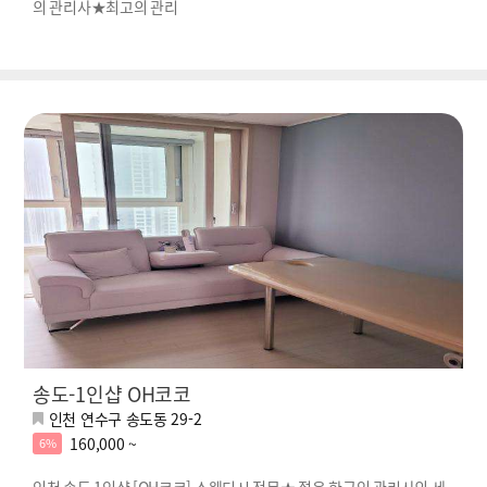
의 관리사★최고의 관리
송도-1인샵 OH코코
인천 연수구 송도동 29-2
160,000 ~
6%
인천 송도 1인샵 [OH코코] 스웨디시 전문★ 젊은 한국인 관리사의 세