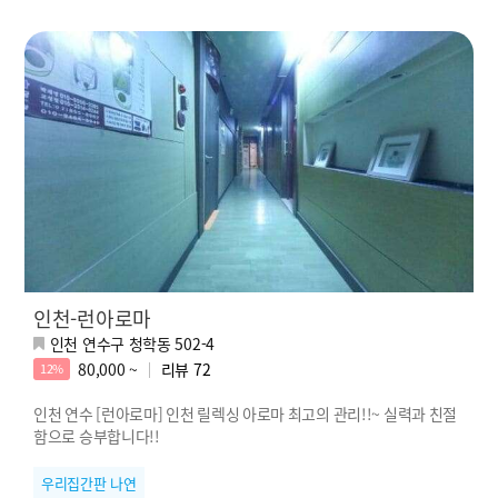
인천-런아로마
인천 연수구 청학동 502-4
80,000 ~
리뷰
72
12%
인천 연수 [런아로마] 인천 릴렉싱 아로마 최고의 관리!!~ 실력과 친절
함으로 승부합니다!!
우리집간판 나연