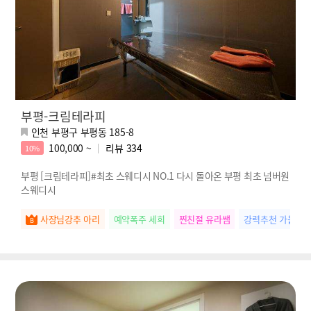
부평-크림테라피
인천 부평구 부평동 185-8
100,000 ~
리뷰
334
10%
부평 [크림테라피]#최초 스웨디시 NO.1 다시 돌아온 부평 최초 넘버원
스웨디시
사장님강추 아리
예약폭주 세희
찐친절 유라쌤
강력추천 가을쌤