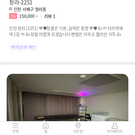
청라-2251
인천 서해구 청라동
150,000 ~
리뷰
1
7%
인천 청라 [2251] 💙🛡️청결은 기본, 실력은 증명 💙🛡️ 👍 ‼️‼️ 타지역예
약 1등 ‼️‼️ 👍 정말 어렵게 모셨습니다 뻔함은 지우고 퀄리만 가득 👍
예약1순위 해인
전체
홈
내주변
마이페이지