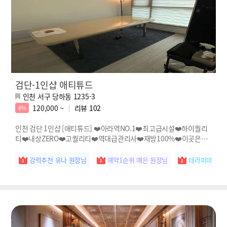
검단-1인샵 애티튜드
인천 서구 당하동 1235-3
120,000 ~
리뷰
102
8%
인천 검단 1인샵 [애티튜드] ❤️아라역NO.1❤️최고급시설❤️하이퀄리
티❤️내상ZERO❤️고퀄리티❤️역대급관리사❤️재방100%❤️이곳은천
국❤️
강력추천 유나 원장님
예약1순위 예은 원장님
테라피마스터 