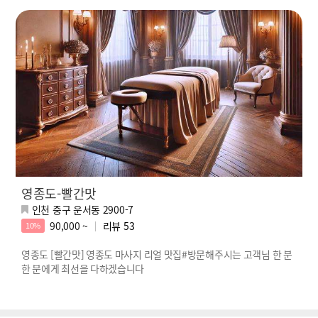
영종도-빨간맛
인천 중구 운서동 2900-7
90,000 ~
리뷰
53
10%
영종도 [빨간맛] 영종도 마사지 리얼 맛집#방문해주시는 고객님 한 분
한 분에게 최선을 다하겠습니다