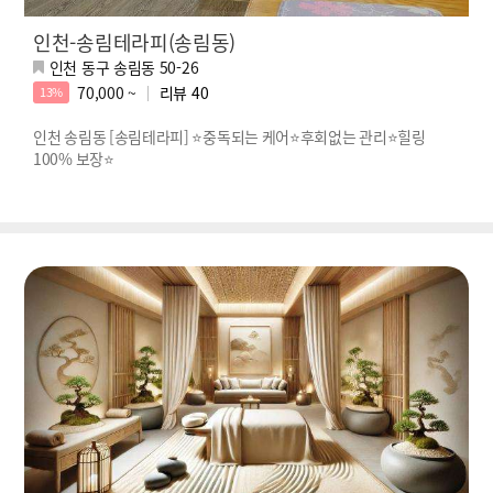
인천-송림테라피(송림동)
인천 동구 송림동 50-26
70,000 ~
리뷰
40
13%
인천 송림동 [송림테라피] ⭐중독되는 케어⭐후회없는 관리⭐힐링
100% 보장⭐