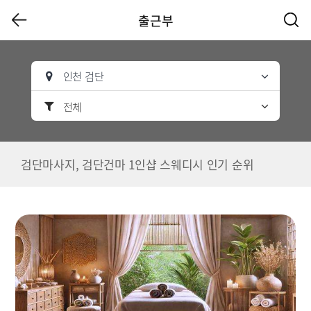
출근부
인천 검단
전체
검단마사지, 검단건마 1인샵 스웨디시 인기 순위