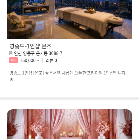
영종도-1인샵 은조
인천 영종구 운서동 3088-7
160,000 ~
리뷰
0
6%
영종도 1인샵 [은조] ★운서역 새롭게 오픈한 프리미엄 1인샵입니다.
★