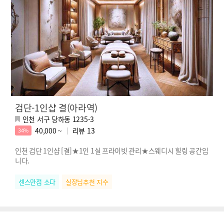
검단-1인샵 결(아라역)
인천 서구 당하동 1235-3
40,000 ~
리뷰
13
34%
인천 검단 1인샵 [결]★1인 1실 프라이빗 관리★스웨디시 힐링 공간입
니다.
센스만점 소다
실장님추천 지수