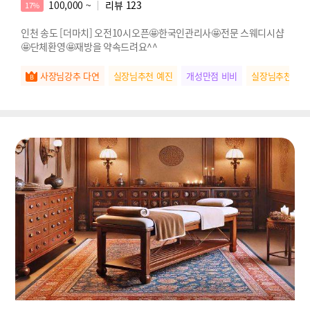
100,000 ~
리뷰
123
17%
인천 송도 [더마치] 오전10시오픈🤩한국인관리사🤩전문 스웨디시샵
🤩단체환영🤩재방을 약속드려요^^
사장님강추 다연
실장님추천 예진
개성만점 비비
실장님추천 예