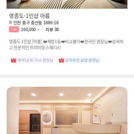
영종도-1인샵 아름
인천 중구 중산동 1886-18
160,000 ~
리뷰
38
12%
영종도 1인샵 [아름] ❤️재방1등❤️비교불가❤️한국인 원장님❤️섬세하
고 전문적인 프리미엄 스웨디시
예약1순위 이서 원장님
강력추천 보영 원장님