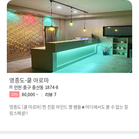
영종도-쿨 아로마
인천 중구 중산동 1874-8
80,000 ~
리뷰
7
12%
영종도 [쿨 아로마] 찐 친절 마인드 짱 쌤들★어디에서도 볼 수 없는 힐
링스페셜!!