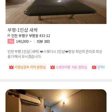
부평-1인샵 새싹
인천 부평구 부평동 431-12
140,000 ~
리뷰
383
7%
인천 부평 1인샵 [새싹] ❤️스웨디시 1인샵❤️항상 최선의 관리로 최선
을 다해서 모시겠습니다.
사장님강추 리아 원장님
스웨관리짱 지윤 원장님
강력추천 