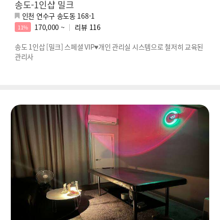
송도-1인샵 밀크
인천 연수구 송도동 168-1
170,000 ~
리뷰
116
11%
송도 1인삽 [밀크] 스페셜 VIP♥개인 관리실 시스템으로 철저히 교육된
관리사