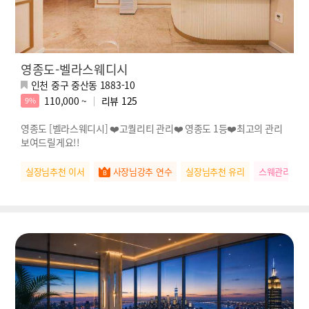
영종도-벨라스웨디시
인천 중구 중산동 1883-10
110,000 ~
리뷰
125
9%
영종도 [벨라스웨디시] ❤️고퀄리티 관리❤️ 영종도 1등❤️최고의 관리
보여드릴게요!!
실장님추천 이서
사장님강추 연수
실장님추천 유리
스웨관리짱 