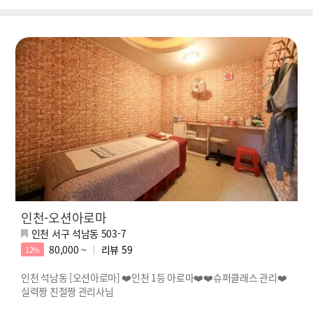
인천-오션아로마
인천 서구 석남동 503-7
80,000 ~
리뷰
59
12%
인천 석남동 [오션아로마] ❤️인천 1등 아로마❤️❤️슈퍼클래스 관리❤️
실력짱 친절짱 관리사님