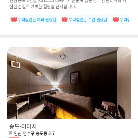
심한 손길로 완벽한 힐링을 선사합니다.
우리집간판 가희 원장님
우리집간판 수연 원장님
우리집간판
송도-더마치
인천 연수구 송도동 3-7