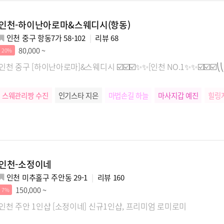
인천-하이난아로마&스웨디시(항동)
인천 중구 항동7가 58-102
리뷰
68
80,000 ~
20%
인천 중구 [하이난아로마]&스웨디시 ☑️☑️☑️✨✨[인천 NO.1✨✨☑️☑️☑️⎝
스웨관리짱 수진
인기스타 지은
마법손길 하늘
마사지갑 예진
힐링
인천-소정이네
인천 미추홀구 주안동 29-1
리뷰
160
150,000 ~
7%
인천 주안 1인샵 [소정이네] 신규1인샵, 프리미엄 로미로미