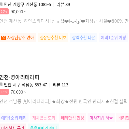
인천 계양구 계산동 1082-5
리뷰
89
90,000 ~
10%
인천 계산동 [하얀스웨디시] 신규샵❤️(•̀ᴗ•́)و ̑̑❤️최
사장님강추 연아
실장님추천 미호
강력추천 나은
예약1순위 아랑
인천-병아리테라피
인천 서구 석남동 583-47
리뷰
113
70,000 ~
13%
인천 석남동 [병아리테라피] ★최강★전원 한국인 관리사★친절 실
예약1순위 태리
재치있는 도화
배려만점 민정
마사지갑 하늘
배려만
미소천사 규리
웃음보따리 솜이