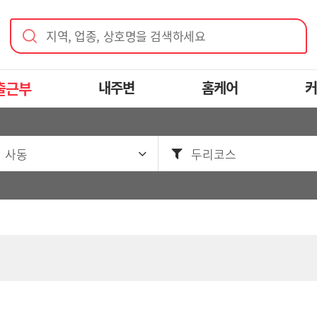
지역, 업종, 상호명을 검색하세요
출근부
내주변
홈케어
커
 사동
두리코스