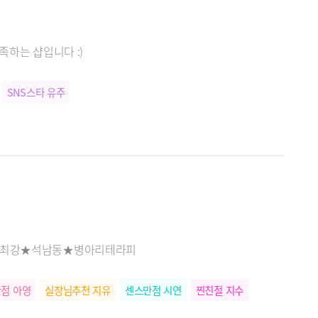
상급 시설❤️800% 만족하는 샵입니다 :)
SNS스타 유주
력 최강★석남동★병아리테라피
점 아영
실장님추천 지유
센스만점 시연
찐친절 지수