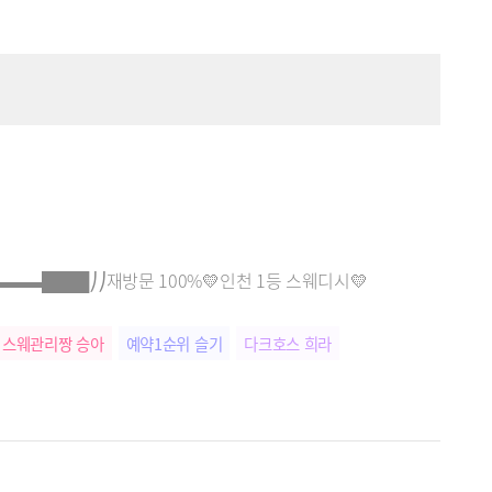
▬▬████⎠⎠재방문 100%💛인천 1등 스웨디시💛
스웨관리짱 승아
예약1순위 슬기
다크호스 희라