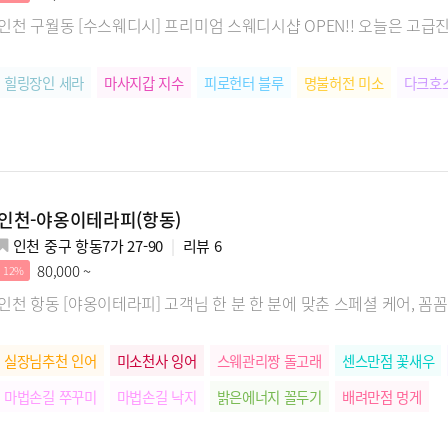
인천 구월동 [수스웨디시] 프리미엄 스웨디시샵 OPEN!! 오늘은 고급
힐링장인 세라
마사지갑 지수
피로헌터 블루
명불허전 미소
다크호
인천-야옹이테라피(항동)
인천 중구 항동7가 27-90
리뷰
6
80,000 ~
12%
인천 항동 [야옹이테라피] 고객님 한 분 한 분에 맞춘 스페셜 케어, 
실장님추천 인어
미소천사 잉어
스웨관리짱 돌고래
센스만점 꽃새우
마법손길 쭈꾸미
마법손길 낙지
밝은에너지 꼴두기
배려만점 멍게