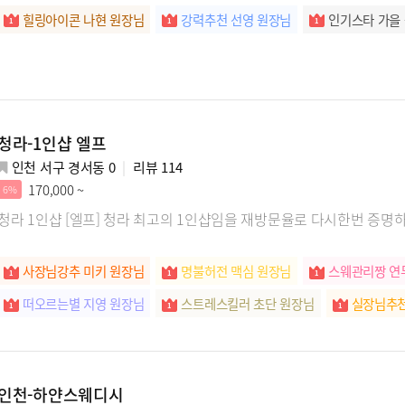
힐링아이콘 나현 원장님
강력추천 선영 원장님
인기스타 가을
청라-1인샵 엘프
인천 서구 경서동 0
리뷰
114
170,000 ~
6%
청라 1인샵 [엘프] 청라 최고의 1인샵임을 재방문율로 다시한번 증
사장님강추 미키 원장님
명불허전 맥심 원장님
스웨관리짱 연
떠오르는별 지영 원장님
스트레스킬러 초단 원장님
실장님추천
SNS스타 하루 원장님
명불허전 프링 원장님
힐링장인 가은 
인천-하얀스웨디시