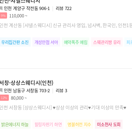
인천-샤넬스웨디시
인천 계양구 작전동 906-1
리뷰
722
110,000 ~
9%
인천 계산동 [샤넬스웨디시] 신규 관리사 영입, 넘사벽, 한국인, 인천1등
우리집간판 소진
개성만점 서아
예약폭주 예림
스웨관리짱 유리
피
서창-상상스웨디시(인천)
인천 남동구 서창동 703-2
리뷰
3
80,000 ~
12%
인천 서창동 [상상스웨디시] ♥상상 이상의 관리♥기대 이상의 만족♥
밝은에너지 하늘
힐링자판기 하연
명불허전 지수
미소천사 도희