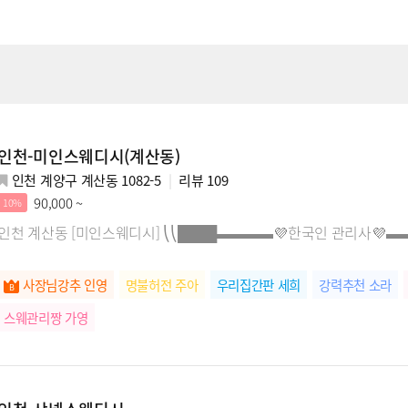
인천-미인스웨디시(계산동)
인천 계양구 계산동 1082-5
리뷰
109
90,000 ~
10%
인천 계산동 [미인스웨디시] ⎝⎝████▬▬▬▬💜한국인 관리사💜▬▬
사장님강추 인영
명불허전 주아
우리집간판 세희
강력추천 소라
스웨관리짱 가영