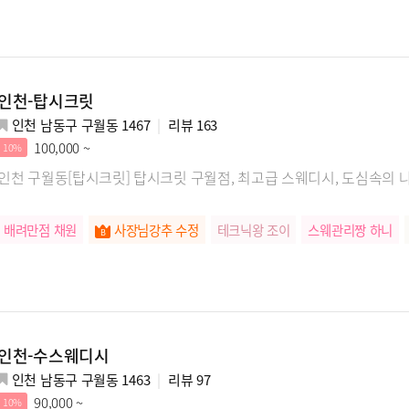
인천-탑시크릿
인천 남동구 구월동 1467
리뷰
163
100,000 ~
10%
인천 구월동[탑시크릿] 탑시크릿 구월점, 최고급 스웨디시, 도심속의
배려만점 채원
사장님강추 수정
테크닉왕 조이
스웨관리짱 하니
인천-수스웨디시
인천 남동구 구월동 1463
리뷰
97
90,000 ~
10%