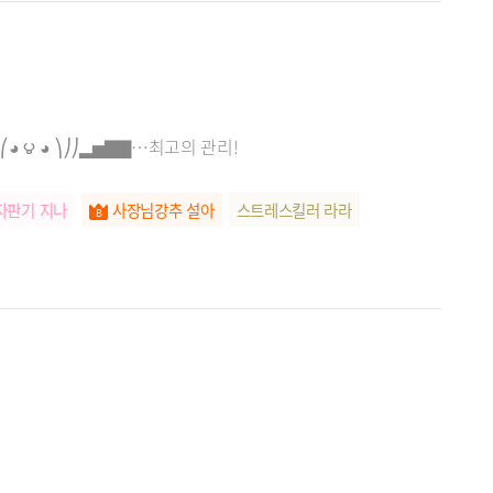
⎝⎛◕ ౪ ◕ ⎞⎠⎠▂▅▇▇…최고의 관리!
자판기 지나
사장님강추 설아
스트레스킬러 라라