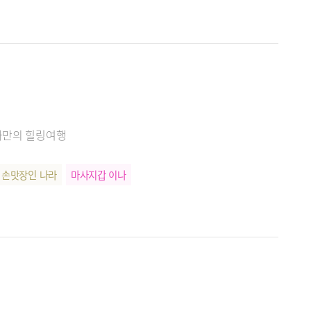
 나만의 힐링여행
손맛장인 나라
마사지갑 이나