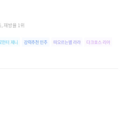
, 재방율 1위
로헌터 제니
강력추천 민주
떠오르는별 라라
다크호스 리아