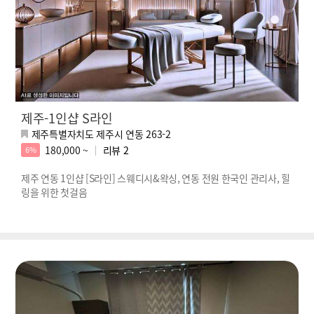
제주-1인샵 S라인
제주특별자치도 제주시 연동 263-2
180,000 ~
리뷰
2
6%
제주 연동 1인샵 [S라인] 스웨디시&왁싱, 연동 전원 한국인 관리사, 힐
링을 위한 첫걸음