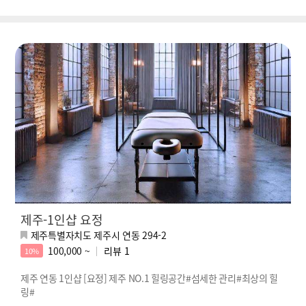
제주-1인샵 요정
제주특별자치도 제주시 연동 294-2
100,000 ~
리뷰
1
10%
제주 연동 1인샵 [요정] 제주 NO.1 힐링공간#섬세한 관리#최상의 힐
링#