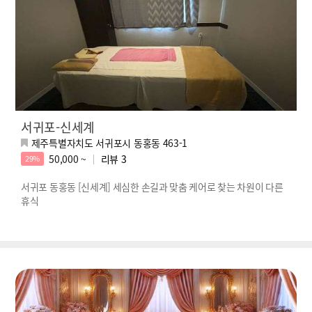
서귀포-신세계
제주특별자치도 서귀포시 동홍동 463-1
50,000 ~
리뷰
3
29%
서귀포 동홍동 [신세계] 세심한 손길과 맞춤 케어로 찾는 차원이 다른
휴식