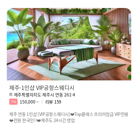
제주-1인샵 VIP공항스웨디시
제주특별자치도 제주시 연동 261-4
150,000 ~
리뷰
159
7%
제주 연동 1인샵 [VIP공항스웨디시]❤️Top클래스 프리미엄급 VIP전용
❤️전원 한국인!!❤️제주도 24시간 영업