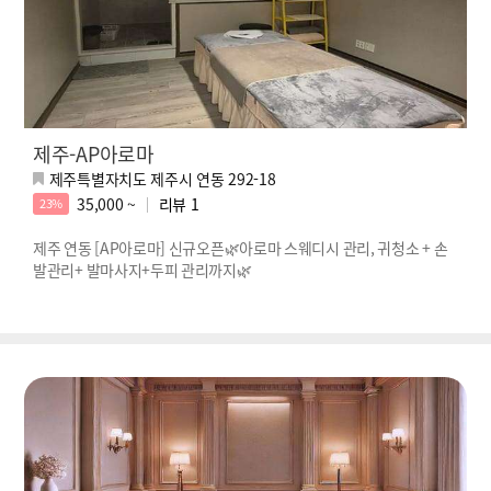
제주-AP아로마
제주특별자치도 제주시 연동 292-18
35,000 ~
리뷰
1
23%
제주 연동 [AP아로마] 신규오픈🌿아로마 스웨디시 관리, 귀청소 + 손
발관리+ 발마사지+두피 관리까지🌿