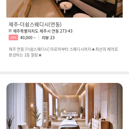
제주-더쉼스웨디시(연동)
제주특별자치도 제주시 연동 273-43
40,000 ~
리뷰
23
20%
제주 연동 [더쉼스웨디시] 아로마부터 스웨디시까지★최선의 케어로
완성하는 1등 힐링★