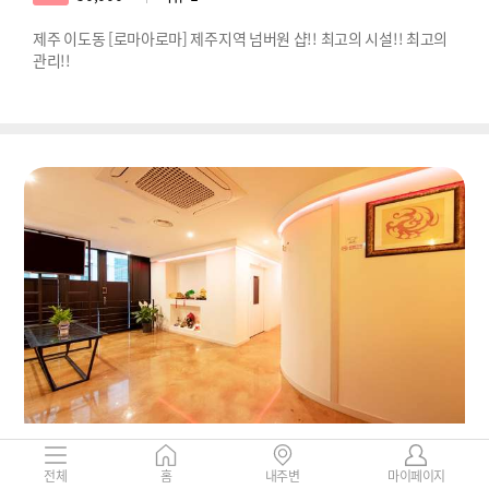
제주 이도동 [로마아로마] 제주지역 넘버원 샵!! 최고의 시설!! 최고의
관리!!
제주-대명아로마
제주특별자치도 제주시 연동 284-19
전체
홈
내주변
마이페이지