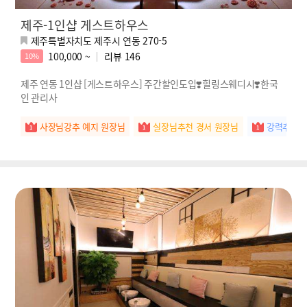
제주-1인샵 게스트하우스
제주특별자치도 제주시 연동 270-5
100,000 ~
리뷰
146
10%
제주 연동 1인샵 [게스트하우스] 주간할인도입❣️힐링스웨디시❣️한국
인 관리사
사장님강추 예지 원장님
실장님추천 경서 원장님
강력추천 