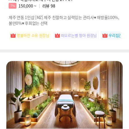
150,000 ~
리뷰
98
7%
제주 연동 1인샵 [MZ] 제주 친절하고 실력있는 관리사♥ 재방율100%,
불만0%♥ 후회없는 선택
명불허전 소유 원장님
떠오르는별 청아 원장님
우리집간판 