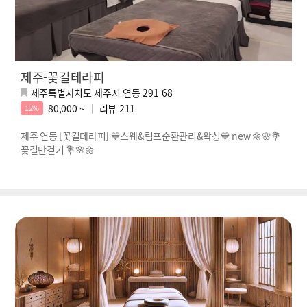
제주-꽃길테라피
제주특별자치도 제주시 연동 291-68
80,000 ~
리뷰
211
12%
제주 연동 [꽃길테라피] 💙스웨&림프순환관리&왁싱💙 new 🌼🌸💐
꽃길만걷기 💐🌸🌼