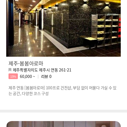
제주-봄봄아로마
제주특별자치도 제주시 연동 261-21
60,000 ~
리뷰
0
15%
제주 연동 [봄봄아로마] 100프로 건전샵, 부담 없이 머물다 가실 수 있
는 공간, 다양한 코스 구성