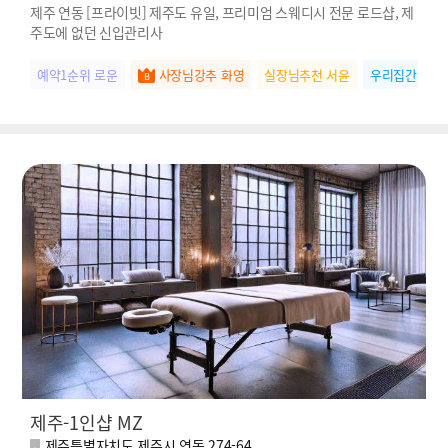
제주 연동 [프라이빗] 제주도 유일, 프리미엄 스웨디시 전문 로드샵, 제
주도에 없던 신입관리사
예약1순위 로운
사장님강추 화영
실장님추천 서윤
우리집간판 수
제주-1인샵 MZ
제주특별자치도 제주시 연동 274-64