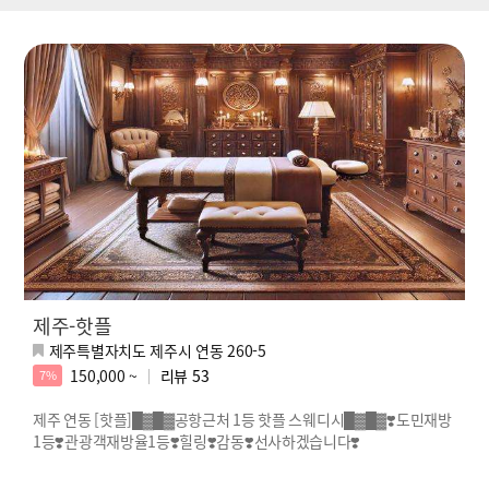
제주-핫플
제주특별자치도 제주시 연동 260-5
150,000 ~
리뷰
53
7%
제주 연동 [핫플]█▓█▓공항근처 1등 핫플 스웨디시█▓█▓❣️도민재방
1등❣️관광객재방율1등❣️힐링❣️감동❣️선사하겠습니다❣️