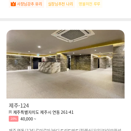
사장님강추 유리
실장님추천 나리
명불허전 루루
제주-124
제주특별자치도 제주시 연동 261-41
40,000 ~
20%
제주 연동 [124] 로미로미/바디 트리트먼트/릴렉싱/오일/타이💛정성