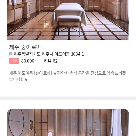
제주-숲아로마
제주특별자치도 제주시 이도이동 1034-1
80,000 ~
리뷰
62
12%
제주 이도이동 [숲아로마] ★편안한 휴식 공간을 진심으로 약속드리겠
습니다!!★