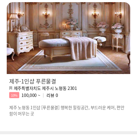
제주-1인샵 푸른물결
제주특별자치도 제주시 노형동 2301
100,000 ~
리뷰
0
10%
제주 노형동 1인샵 [푸른물결] 행복한 힐링공간, 부드러운 케어, 편안
함이 머무는 곳