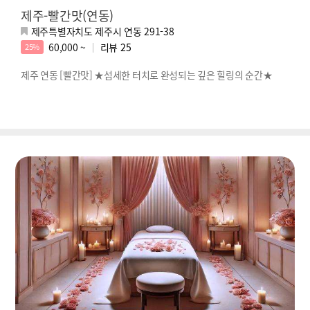
제주-빨간맛(연동)
제주특별자치도 제주시 연동 291-38
60,000 ~
리뷰
25
25%
제주 연동 [빨간맛] ★섬세한 터치로 완성되는 깊은 힐링의 순간★