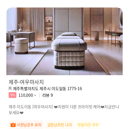
제주-여우마사지
제주특별자치도 제주시 이도일동 1775-16
110,000 ~
리뷰
9
9%
제주 이도이동 [여우마사지] ❤️차원이 다른 프라이빗 케어❤️지금만나
보세요❤️
사장님강추 유리
실장님추천 나리
명불허전 루루