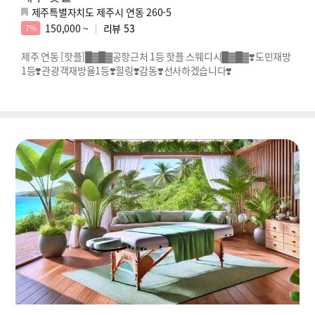
제주특별자치도 제주시 연동 260-5
150,000 ~
리뷰
53
7%
제주 연동 [핫플]█▓█▓공항근처 1등 핫플 스웨디시█▓█▓❣️도민재방
1등❣️관광객재방율1등❣️힐링❣️감동❣️선사하겠습니다❣️