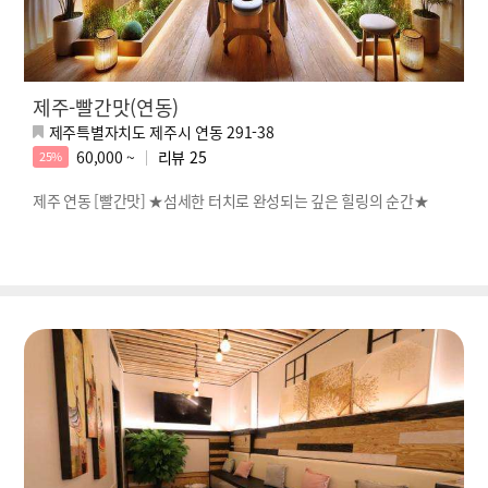
제주-빨간맛(연동)
제주특별자치도 제주시 연동 291-38
60,000 ~
리뷰
25
25%
제주 연동 [빨간맛] ★섬세한 터치로 완성되는 깊은 힐링의 순간★