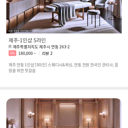
제주-1인샵 S라인
제주특별자치도 제주시 연동 263-2
180,000 ~
리뷰
2
6%
제주 연동 1인샵 [S라인] 스웨디시&왁싱, 연동 전원 한국인 관리사, 힐
링을 위한 첫걸음