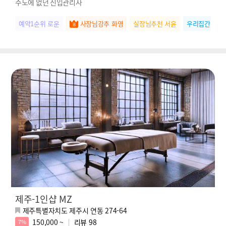
주도에 없던 신입관리사
예약1순위 로운
사장님강추 화영
실장님추천 서윤
우리집간판 수
제주-1인샵 MZ
제주특별자치도 제주시 연동 274-64
150,000 ~
리뷰
98
7%