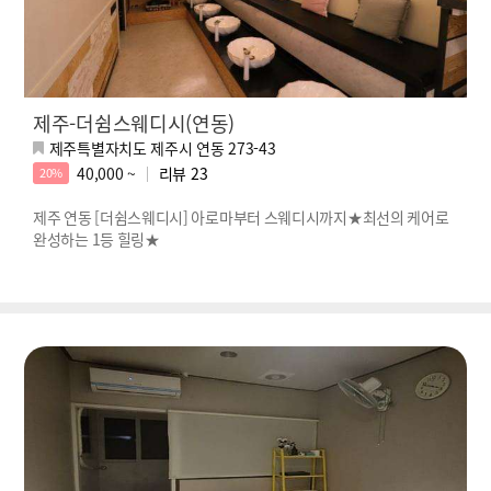
제주-더쉼스웨디시(연동)
제주특별자치도 제주시 연동 273-43
40,000 ~
리뷰
23
20%
제주 연동 [더쉼스웨디시] 아로마부터 스웨디시까지★최선의 케어로
완성하는 1등 힐링★