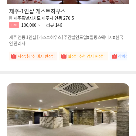
제주-1인샵 게스트하우스
제주특별자치도 제주시 연동 270-5
100,000 ~
리뷰
146
10%
제주 연동 1인샵 [게스트하우스] 주간할인도입❣️힐링스웨디시❣️한국
인 관리사
사장님강추 예지 원장님
실장님추천 경서 원장님
강력추천 