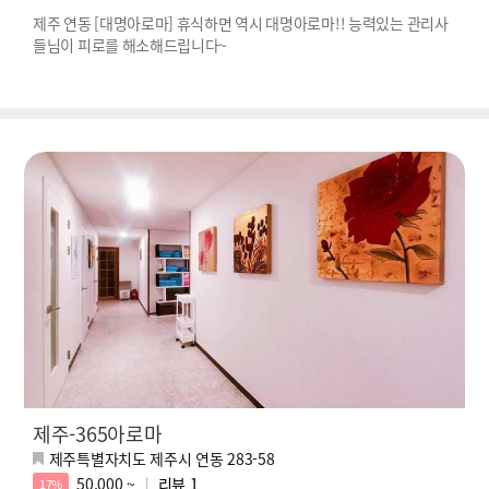
제주 연동 [대명아로마] 휴식하면 역시 대명아로마!! 능력있는 관리사
들님이 피로를 해소해드립니다~
제주-365아로마
제주특별자치도 제주시 연동 283-58
50,000 ~
리뷰
1
17%