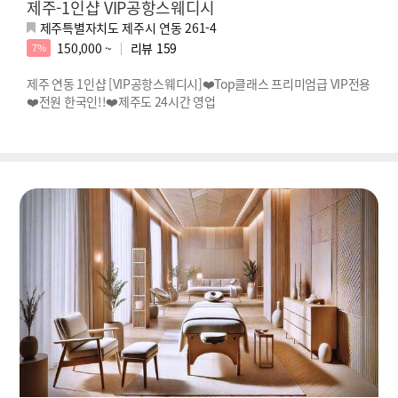
제주-1인샵 VIP공항스웨디시
제주특별자치도 제주시 연동 261-4
150,000 ~
리뷰
159
7%
제주 연동 1인샵 [VIP공항스웨디시]❤️Top클래스 프리미엄급 VIP전용
❤️전원 한국인!!❤️제주도 24시간 영업