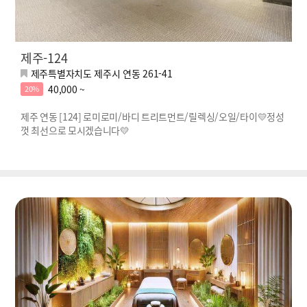
제주-124
제주특별자치도 제주시 연동 261-41
40,000 ~
20%
제주 연동 [124] 로미로미/바디 트리트먼트/릴렉싱/오일/타이💛정성
껏 최선으로 모시겠습니다💛