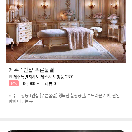
제주-1인샵 푸른물결
제주특별자치도 제주시 노형동 2301
100,000 ~
리뷰
0
10%
제주 노형동 1인샵 [푸른물결] 행복한 힐링공간, 부드러운 케어, 편안
함이 머무는 곳