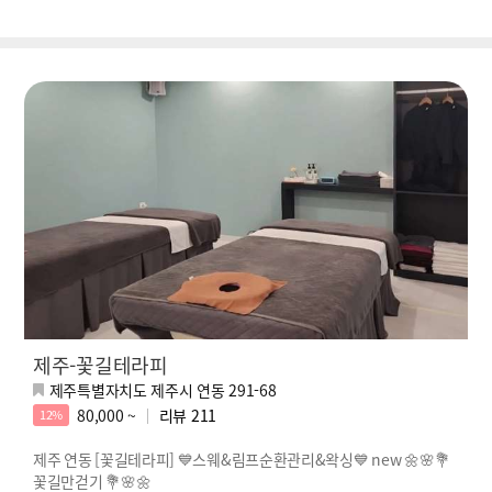
제주-꽃길테라피
제주특별자치도 제주시 연동 291-68
80,000 ~
리뷰
211
12%
제주 연동 [꽃길테라피] 💙스웨&림프순환관리&왁싱💙 new 🌼🌸💐
꽃길만걷기 💐🌸🌼