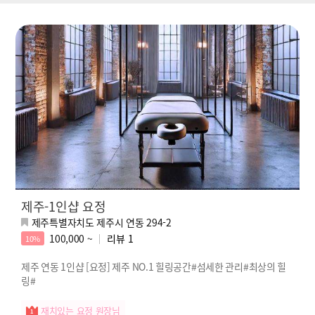
제주-1인샵 요정
제주특별자치도 제주시 연동 294-2
100,000 ~
리뷰
1
10%
제주 연동 1인샵 [요정] 제주 NO.1 힐링공간#섬세한 관리#최상의 힐
링#
재치있는 요정 원장님