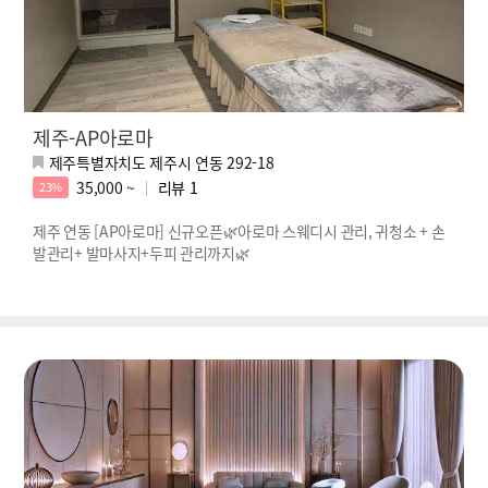
제주-AP아로마
제주특별자치도 제주시 연동 292-18
35,000 ~
리뷰
1
23%
제주 연동 [AP아로마] 신규오픈🌿아로마 스웨디시 관리, 귀청소 + 손
발관리+ 발마사지+두피 관리까지🌿