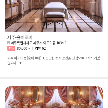
제주-숲아로마
제주특별자치도 제주시 이도이동 1034-1
80,000 ~
리뷰
62
12%
제주 이도이동 [숲아로마] ★편안한 휴식 공간을 진심으로 약속드리겠
습니다!!★