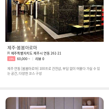
제주-봄봄아로마
제주특별자치도 제주시 연동 261-21
60,000 ~
리뷰
0
15%
제주 연동 [봄봄아로마] 100프로 건전샵, 부담 없이 머물다 가실 수 있
는 공간, 다양한 코스 구성