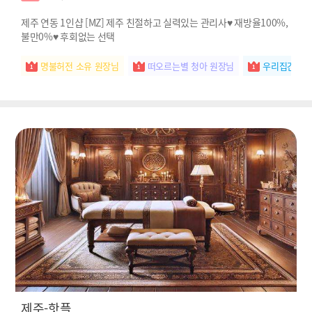
제주 연동 1인샵 [MZ] 제주 친절하고 실력있는 관리사♥ 재방율100%,
불만0%♥ 후회없는 선택
명불허전 소유 원장님
떠오르는별 청아 원장님
우리집간판 
제주-핫플