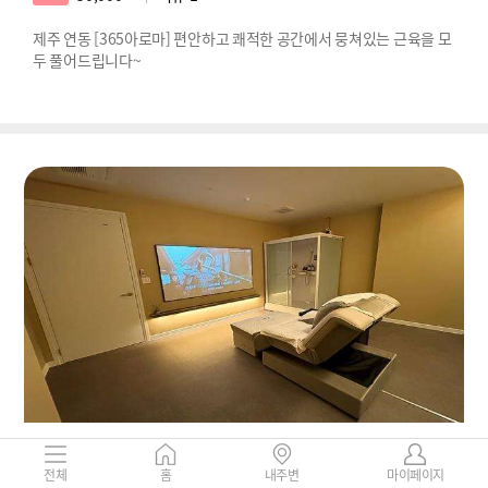
제주 연동 [365아로마] 편안하고 쾌적한 공간에서 뭉쳐있는 근육을 모
두 풀어드립니다~
제주-청하족욕
제주특별자치도 제주시 연동 283-1
전체
홈
내주변
마이페이지