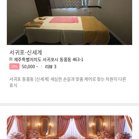
서귀포-신세계
제주특별자치도 서귀포시 동홍동 463-1
50,000 ~
리뷰
3
29%
서귀포 동홍동 [신세계] 세심한 손길과 맞춤 케어로 찾는 차원이 다른
휴식