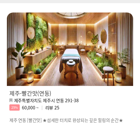
제주-빨간맛(연동)
제주특별자치도 제주시 연동 291-38
60,000 ~
리뷰
25
25%
제주 연동 [빨간맛] ★섬세한 터치로 완성되는 깊은 힐링의 순간★