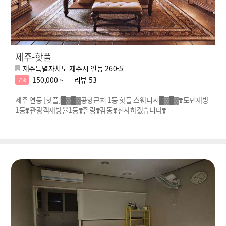
제주-핫플
제주특별자치도 제주시 연동 260-5
150,000 ~
리뷰
53
7%
제주 연동 [핫플]█▓█▓공항근처 1등 핫플 스웨디시█▓█▓❣️도민재방
1등❣️관광객재방율1등❣️힐링❣️감동❣️선사하겠습니다❣️