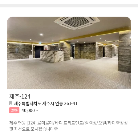
제주-124
제주특별자치도 제주시 연동 261-41
40,000 ~
20%
제주 연동 [124] 로미로미/바디 트리트먼트/릴렉싱/오일/타이💛정성
껏 최선으로 모시겠습니다💛