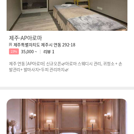
제주-AP아로마
제주특별자치도 제주시 연동 292-18
35,000 ~
리뷰
1
23%
제주 연동 [AP아로마] 신규오픈🌿아로마 스웨디시 관리, 귀청소 + 손
발관리+ 발마사지+두피 관리까지🌿