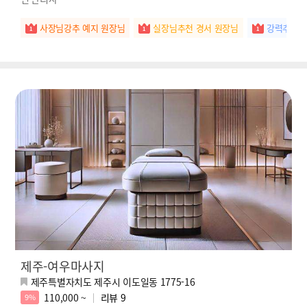
사장님강추 예지 원장님
실장님추천 경서 원장님
강력추천 
제주-여우마사지
제주특별자치도 제주시 이도일동 1775-16
110,000 ~
리뷰
9
9%