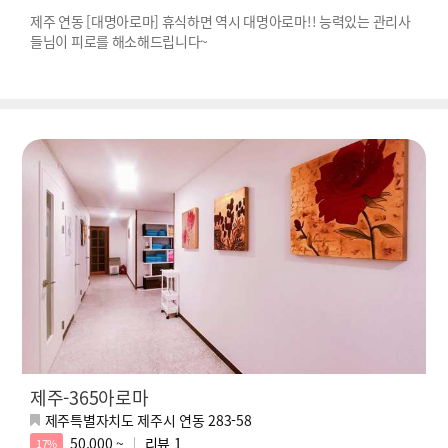
제주 연동 [대명아로마] 휴식하면 역시 대명아로마!! 능력있는 관리사
들님이 피로를 해소해드립니다~
제주-365아로마
제주특별자치도 제주시 연동 283-58
50,000 ~
리뷰
1
17%