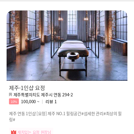
제주-1인샵 요정
제주특별자치도 제주시 연동 294-2
100,000 ~
리뷰
1
10%
제주 연동 1인샵 [요정] 제주 NO.1 힐링공간#섬세한 관리#최상의 힐
링#
재치있는 요정 원장님