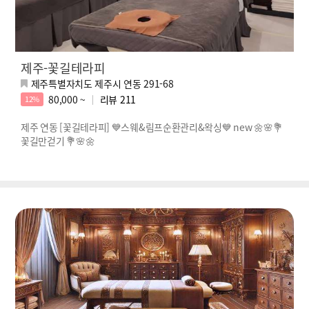
제주-꽃길테라피
제주특별자치도 제주시 연동 291-68
80,000 ~
리뷰
211
12%
제주 연동 [꽃길테라피] 💙스웨&림프순환관리&왁싱💙 new 🌼🌸💐
꽃길만걷기 💐🌸🌼