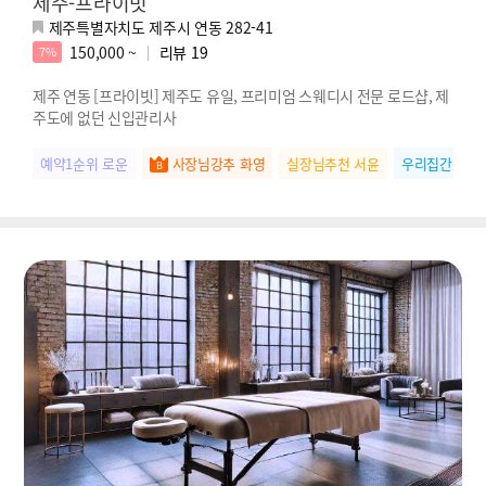
제주-프라이빗
제주특별자치도 제주시 연동 282-41
150,000 ~
리뷰
19
7%
제주 연동 [프라이빗] 제주도 유일, 프리미엄 스웨디시 전문 로드샵, 제
주도에 없던 신입관리사
예약1순위 로운
사장님강추 화영
실장님추천 서윤
우리집간판 수