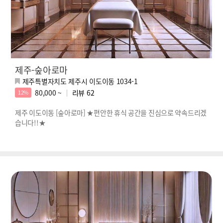
제주-숲아로마
제주특별자치도 제주시 이도이동 1034-1
80,000 ~
리뷰
62
12%
제주 이도이동 [숲아로마] ★편안한 휴식 공간을 진심으로 약속드리겠
습니다!!★