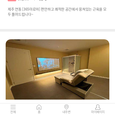
제주 연동 [365아로마] 편안하고 쾌적한 공간에서 뭉쳐있는 근육을 모
두 풀어드립니다~
제주-청하족욕
제주특별자치도 제주시 연동 283-1
전체
홈
내주변
마이페이지