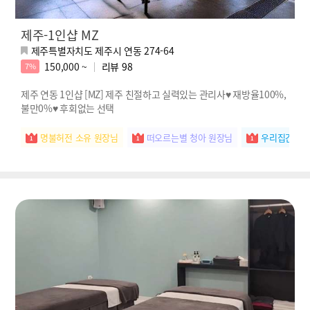
제주-1인샵 MZ
제주특별자치도 제주시 연동 274-64
150,000 ~
리뷰
98
7%
제주 연동 1인샵 [MZ] 제주 친절하고 실력있는 관리사♥ 재방율100%,
불만0%♥ 후회없는 선택
명불허전 소유 원장님
떠오르는별 청아 원장님
우리집간판 