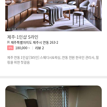
제주-1인샵 S라인
제주특별자치도 제주시 연동 263-2
180,000 ~
리뷰
2
6%
제주 연동 1인샵 [S라인] 스웨디시&왁싱, 연동 전원 한국인 관리사, 힐
링을 위한 첫걸음