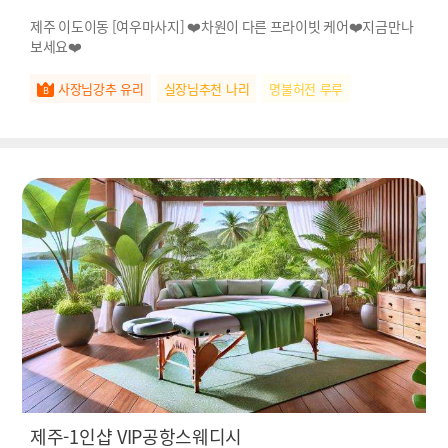
제주 이도이동 [여우마사지] ❤️차원이 다른 프라이빗 케어❤️지금만나
보세요❤️
사장님강추 유리
실장님추천 나리
명불허전 루루
제주-1인샵 VIP공항스웨디시