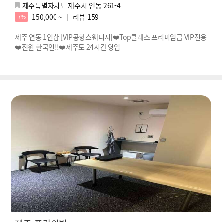
제주특별자치도 제주시 연동 261-4
150,000 ~
리뷰
159
7%
제주 연동 1인샵 [VIP공항스웨디시]❤️Top클래스 프리미엄급 VIP전용
❤️전원 한국인!!❤️제주도 24시간 영업