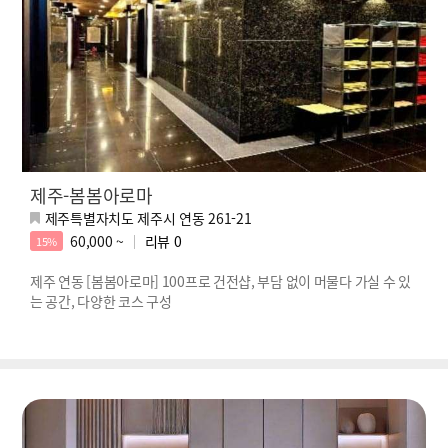
제주-봄봄아로마
제주특별자치도 제주시 연동 261-21
60,000 ~
리뷰
0
15%
제주 연동 [봄봄아로마] 100프로 건전샵, 부담 없이 머물다 가실 수 있
는 공간, 다양한 코스 구성