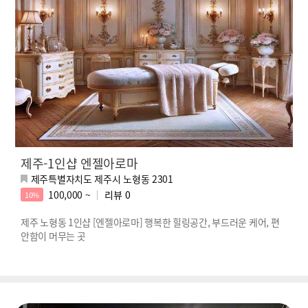
제주-1인샵 엔젤아로마
제주특별자치도 제주시 노형동 2301
100,000 ~
리뷰
0
10%
제주 노형동 1인샵 [엔젤아로마] 행복한 힐링공간, 부드러운 케어, 편
안함이 머무는 곳