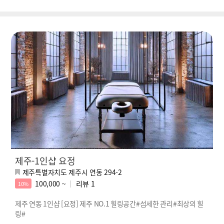
제주-1인샵 요정
제주특별자치도 제주시 연동 294-2
100,000 ~
리뷰
1
10%
제주 연동 1인샵 [요정] 제주 NO.1 힐링공간#섬세한 관리#최상의 힐
링#