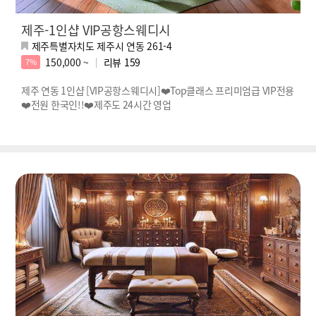
제주-1인샵 VIP공항스웨디시
제주특별자치도 제주시 연동 261-4
150,000 ~
리뷰
159
7%
제주 연동 1인샵 [VIP공항스웨디시]❤️Top클래스 프리미엄급 VIP전용
❤️전원 한국인!!❤️제주도 24시간 영업