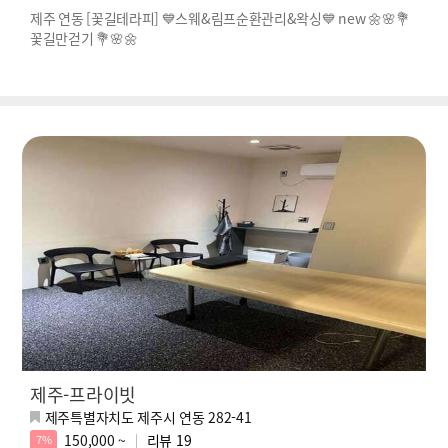
제주 연동 [꽃길테라피] 💙스웨&림프순환관리&왁싱💙 new 🌼🌸💐
꽃길만걷기 💐🌸🌼
제주-프라이빗
제주특별자치도 제주시 연동 282-41
150,000 ~
리뷰
19
7%