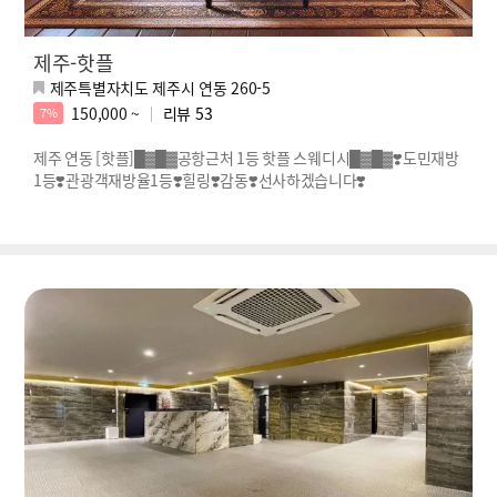
제주-핫플
제주특별자치도 제주시 연동 260-5
150,000 ~
리뷰
53
7%
제주 연동 [핫플]█▓█▓공항근처 1등 핫플 스웨디시█▓█▓❣️도민재방
1등❣️관광객재방율1등❣️힐링❣️감동❣️선사하겠습니다❣️