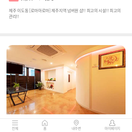
제주 이도동 [로마아로마] 제주지역 넘버원 샵!! 최고의 시설!! 최고의
관리!!
제주-대명아로마
제주특별자치도 제주시 연동 284-19
전체
홈
내주변
마이페이지