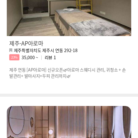
제주-AP아로마
제주특별자치도 제주시 연동 292-18
35,000 ~
리뷰
1
23%
제주 연동 [AP아로마] 신규오픈🌿아로마 스웨디시 관리, 귀청소 + 손
발관리+ 발마사지+두피 관리까지🌿