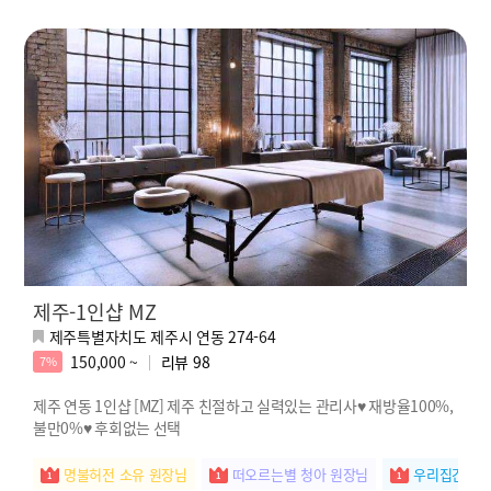
제주-1인샵 MZ
제주특별자치도 제주시 연동 274-64
150,000 ~
리뷰
98
7%
제주 연동 1인샵 [MZ] 제주 친절하고 실력있는 관리사♥ 재방율100%,
불만0%♥ 후회없는 선택
명불허전 소유 원장님
떠오르는별 청아 원장님
우리집간판 