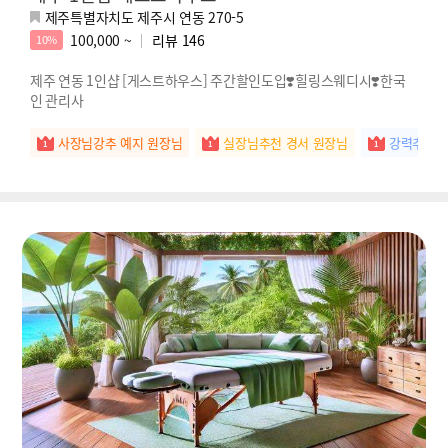
제주특별자치도 제주시 연동 270-5
100,000 ~
리뷰
146
10%
제주 연동 1인샵 [게스트하우스] 주간할인도입❣️힐링스웨디시❣️한국
인 관리사
사장님강추 예지 원장님
실장님추천 경서 원장님
강력추천 