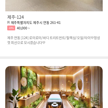
제주-124
제주특별자치도 제주시 연동 261-41
40,000 ~
20%
제주 연동 [124] 로미로미/바디 트리트먼트/릴렉싱/오일/타이💛정성
껏 최선으로 모시겠습니다💛