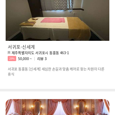
서귀포-신세계
제주특별자치도 서귀포시 동홍동 463-1
50,000 ~
리뷰
3
29%
서귀포 동홍동 [신세계] 세심한 손길과 맞춤 케어로 찾는 차원이 다른
휴식