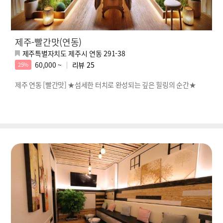
제주-빨간맛(연동)
제주특별자치도 제주시 연동 291-38
60,000 ~
리뷰
25
25%
제주 연동 [빨간맛] ★섬세한 터치로 완성되는 깊은 힐링의 순간★