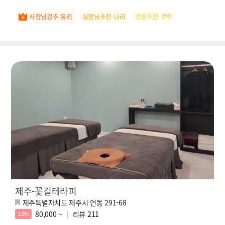
사장님강추 유리
실장님추천 나리
명불허전 루루
제주-꽃길테라피
제주특별자치도 제주시 연동 291-68
80,000 ~
리뷰
211
12%