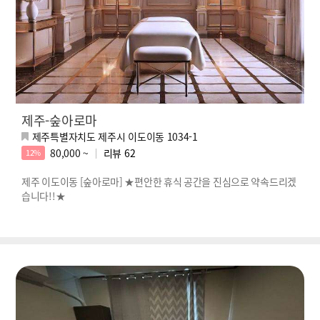
제주-숲아로마
제주특별자치도 제주시 이도이동 1034-1
80,000 ~
리뷰
62
12%
제주 이도이동 [숲아로마] ★편안한 휴식 공간을 진심으로 약속드리겠
습니다!!★