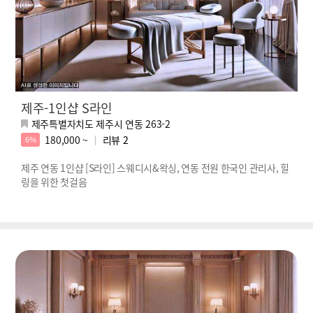
제주-1인샵 S라인
제주특별자치도 제주시 연동 263-2
180,000 ~
리뷰
2
6%
제주 연동 1인샵 [S라인] 스웨디시&왁싱, 연동 전원 한국인 관리사, 힐
링을 위한 첫걸음