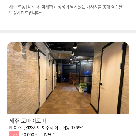
제주 연동 [더테라] 섬세하고 정성이 담겨있는 마사지를 통해 심신을
안정시켜드립니다~
제주-로마아로마
제주특별자치도 제주시 이도이동 1769-1
50,000 ~
리뷰
1
17%