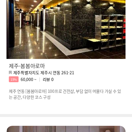
제주-봄봄아로마
제주특별자치도 제주시 연동 261-21
60,000 ~
리뷰
0
15%
제주 연동 [봄봄아로마] 100프로 건전샵, 부담 없이 머물다 가실 수 있
는 공간, 다양한 코스 구성