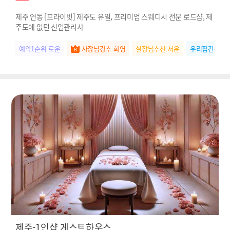
제주 연동 [프라이빗] 제주도 유일, 프리미엄 스웨디시 전문 로드샵, 제
주도에 없던 신입관리사
예약1순위 로운
사장님강추 화영
실장님추천 서윤
우리집간판 수
제주-1인샵 게스트하우스