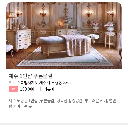
제주-1인샵 푸른물결
제주특별자치도 제주시 노형동 2301
100,000 ~
리뷰
0
10%
제주 노형동 1인샵 [푸른물결] 행복한 힐링공간, 부드러운 케어, 편안
함이 머무는 곳