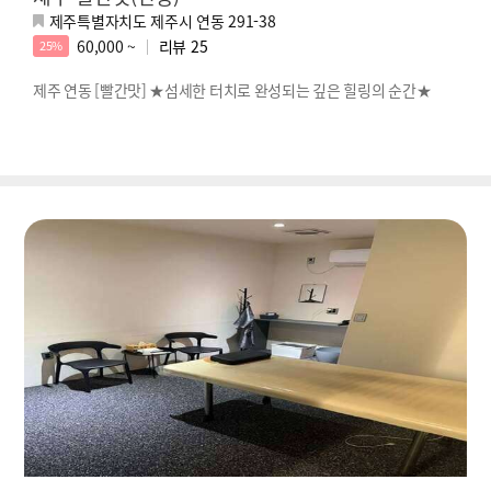
제주특별자치도 제주시 연동 291-38
60,000 ~
리뷰
25
25%
제주 연동 [빨간맛] ★섬세한 터치로 완성되는 깊은 힐링의 순간★