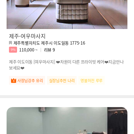
제주-여우마사지
제주특별자치도 제주시 이도일동 1775-16
110,000 ~
리뷰
9
9%
제주 이도이동 [여우마사지] ❤️차원이 다른 프라이빗 케어❤️지금만나
보세요❤️
사장님강추 유리
실장님추천 나리
명불허전 루루