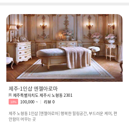
제주-1인샵 엔젤아로마
제주특별자치도 제주시 노형동 2301
100,000 ~
리뷰
0
10%
제주 노형동 1인샵 [엔젤아로마] 행복한 힐링공간, 부드러운 케어, 편
안함이 머무는 곳