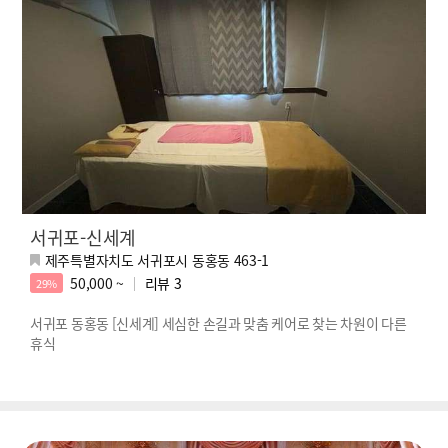
서귀포-신세계
제주특별자치도 서귀포시 동홍동 463-1
50,000 ~
리뷰
3
29%
서귀포 동홍동 [신세계] 세심한 손길과 맞춤 케어로 찾는 차원이 다른
휴식