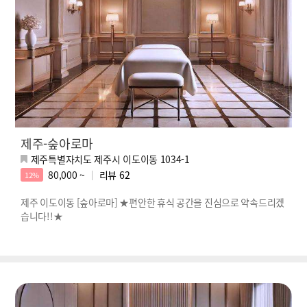
제주-숲아로마
제주특별자치도 제주시 이도이동 1034-1
80,000 ~
리뷰
62
12%
제주 이도이동 [숲아로마] ★편안한 휴식 공간을 진심으로 약속드리겠
습니다!!★