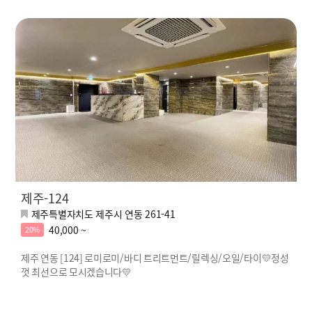
제주-124
제주특별자치도 제주시 연동 261-41
40,000 ~
20%
제주 연동 [124] 로미로미/바디 트리트먼트/릴렉싱/오일/타이💛정성
껏 최선으로 모시겠습니다💛