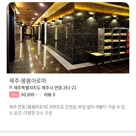
제주-봄봄아로마
제주특별자치도 제주시 연동 261-21
60,000 ~
리뷰
0
15%
제주 연동 [봄봄아로마] 100프로 건전샵, 부담 없이 머물다 가실 수 있
는 공간, 다양한 코스 구성