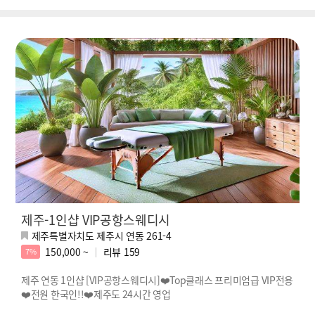
제주-1인샵 VIP공항스웨디시
제주특별자치도 제주시 연동 261-4
150,000 ~
리뷰
159
7%
제주 연동 1인샵 [VIP공항스웨디시]❤️Top클래스 프리미엄급 VIP전용
❤️전원 한국인!!❤️제주도 24시간 영업