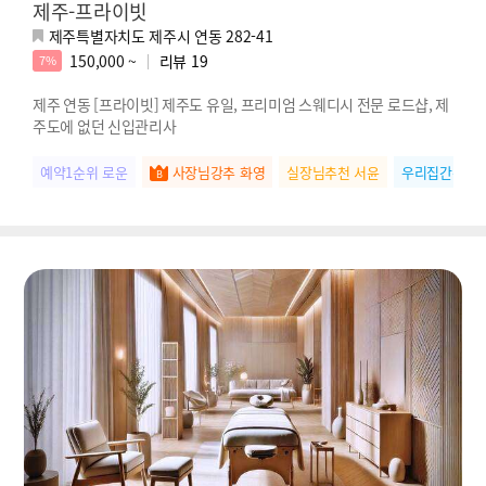
제주-프라이빗
제주특별자치도 제주시 연동 282-41
150,000 ~
리뷰
19
7%
제주 연동 [프라이빗] 제주도 유일, 프리미엄 스웨디시 전문 로드샵, 제
주도에 없던 신입관리사
예약1순위 로운
사장님강추 화영
실장님추천 서윤
우리집간판 수