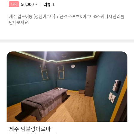
50,000 ~
리뷰
1
17%
제주 일도이동 [정심아로마] 고품격 스포츠&아로마&스웨디시 관리를
만나보세요
제주-엄블랑아로마