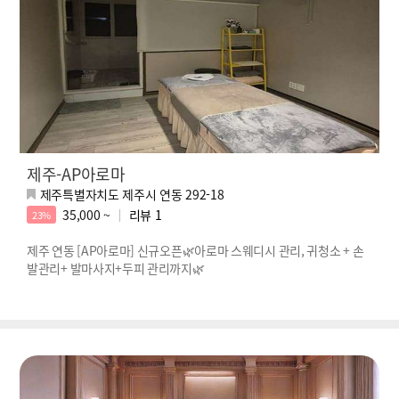
제주-AP아로마
제주특별자치도 제주시 연동 292-18
35,000 ~
리뷰
1
23%
제주 연동 [AP아로마] 신규오픈🌿아로마 스웨디시 관리, 귀청소 + 손
발관리+ 발마사지+두피 관리까지🌿