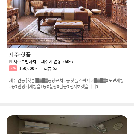
제주-핫플
제주특별자치도 제주시 연동 260-5
150,000 ~
리뷰
53
7%
제주 연동 [핫플]█▓█▓공항근처 1등 핫플 스웨디시█▓█▓❣️도민재방
1등❣️관광객재방율1등❣️힐링❣️감동❣️선사하겠습니다❣️