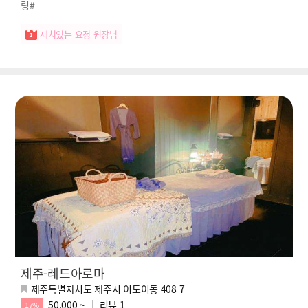
링#
재치있는 요정 원장님
제주-레드아로마
제주특별자치도 제주시 이도이동 408-7
50,000 ~
리뷰
1
17%