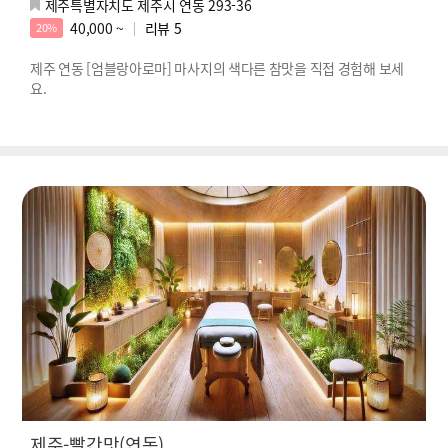
제주특별자치도 제주시 연동 293-36
40,000 ~
리뷰
5
20%
제주 연동 [엄블랑아로마] 마사지의 색다른 참맛을 직접 경험해 보세
요.
제주-빨간맛(연동)