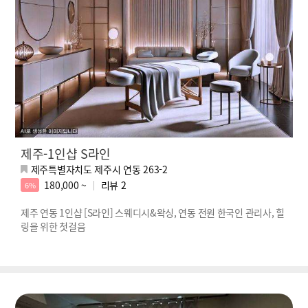
제주-1인샵 S라인
제주특별자치도 제주시 연동 263-2
180,000 ~
리뷰
2
6%
제주 연동 1인샵 [S라인] 스웨디시&왁싱, 연동 전원 한국인 관리사, 힐
링을 위한 첫걸음