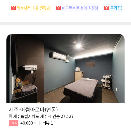
명불허전 소유 원장님
떠오르는별 청아 원장님
우리집간판 
제주-어썸아로마(연동)
제주특별자치도 제주시 연동 272-27
40,000 ~
리뷰
1
20%