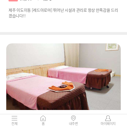
제주 이도이동 [레드아로마] 뛰어난 시설과 관리로 항상 만족감을 드리
겠습니다!!
제주-더테라
제주특별자치도 제주시 연동 292-9
전체
홈
내주변
마이페이지