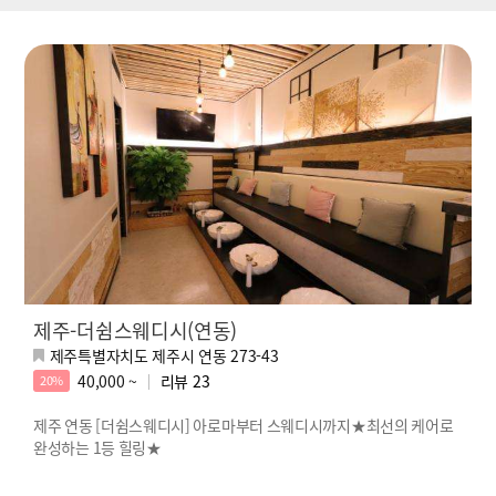
제주-더쉼스웨디시(연동)
제주특별자치도 제주시 연동 273-43
40,000 ~
리뷰
23
20%
제주 연동 [더쉼스웨디시] 아로마부터 스웨디시까지★최선의 케어로
완성하는 1등 힐링★