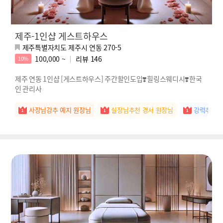
제주-1인샵 게스트하우스
제주특별자치도 제주시 연동 270-5
100,000 ~
리뷰
146
10%
제주 연동 1인샵 [게스트하우스] 주간할인도입❣️힐링스웨디시❣️한국
인 관리사
사장님강추 예지 원장님
실장님추천 경서 원장님
강력추천 