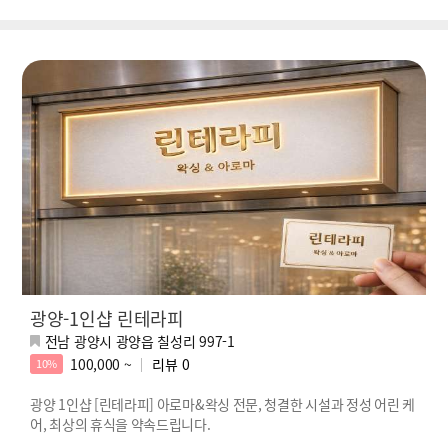
광양-1인샵 린테라피
전남 광양시 광양읍 칠성리 997-1
100,000 ~
리뷰
0
10%
광양 1인샵 [린테라피] 아로마&왁싱 전문, 청결한 시설과 정성 어린 케
어, 최상의 휴식을 약속드립니다.