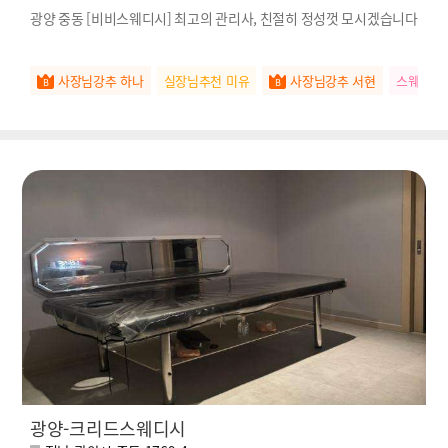
광양 중동 [비비스웨디시] 최고의 관리사, 친절히 정성껏 모시겠습니다
사장님강추 하나
실장님추천 미유
사장님강추 서현
스웨관리
광양-크리드스웨디시