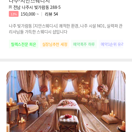
나주-지안스웨디시
전남 나주시 빛가람동 288-5
150,000 ~
리뷰
54
12%
나주 빛가람동 [지안스웨디시] 쾌적한 환경, 나주 시설 NO1, 실력파 관
리사님들 가득한 스웨디시 샵입니다
릴렉스전문 희은
실장님추천 세정
예약폭주 하루
예약1순위 유리