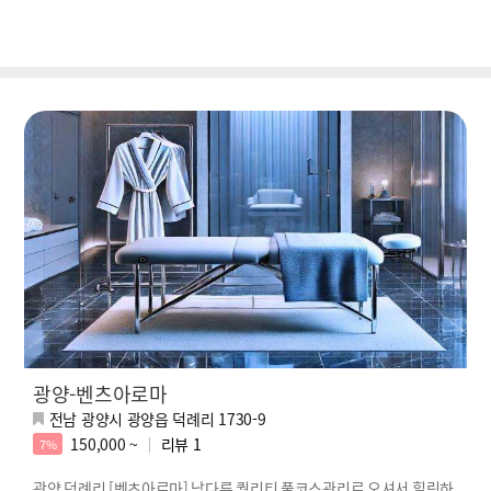
광양-벤츠아로마
전남 광양시 광양읍 덕례리 1730-9
150,000 ~
리뷰
1
7%
광양 덕례리 [벤츠아로마] 남다른 퀄리티 풀코스관리로 오셔서 힐링하