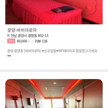
광양-바비아로마
전남 광양시 광영동 802-13
80,000 ~
리뷰
116
12%
광양 광영동 [바비아로마] ♥신규입점♥VIP테라피로 힐링받고가세요
♥♥