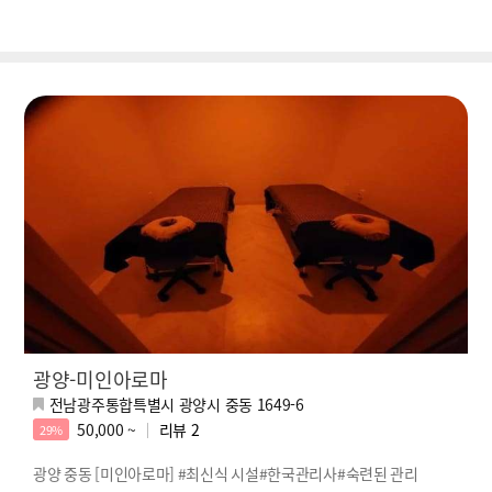
광양-미인아로마
전남광주통합특별시 광양시 중동 1649-6
50,000 ~
리뷰
2
29%
광양 중동 [미인아로마] #최신식 시설#한국관리사#숙련된 관리