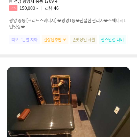
전남 광양시 중동 1769-4
150,000 ~
리뷰
46
7%
광양 중동 [크리드스웨디시] ❤️광양1등❤️친절한 관리사❤️스웨디시1
번맛집❤️
떠오르는별 지아
실장님추천 쏘
손맛장인 사월
센스만점 나비
스웨