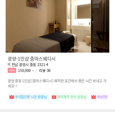
광양-1인샵 중마스웨디시
전남 광양시 중동 1321-4
150,000 ~
리뷰
36
12%
광양 중동 1인샵 [중마스웨디시] 쾌적한 공간에서 좋은 시간 보내고 가
세요~!
우리집간판 나은 원장님
예약폭주 민아 원장님
개성만점 소