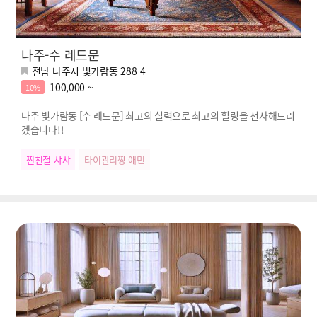
나주-수 레드문
전남 나주시 빛가람동 288-4
100,000 ~
10%
나주 빛가람동 [수 레드문] 최고의 실력으로 최고의 힐링을 선사해드리
겠습니다!!
찐친절 샤샤
타이관리짱 애민