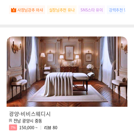
사장님강추 마샤
실장님추천 유나
SNS스타 유이
강력추천 민지
광양-비비스웨디시
전남 광양시 중동
150,000 ~
리뷰
80
7%