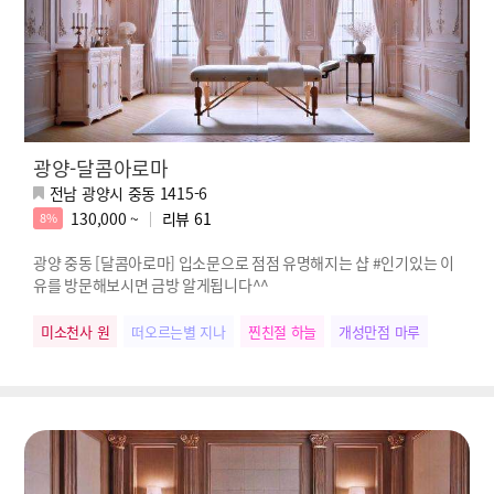
광양-달콤아로마
전남 광양시 중동 1415-6
130,000 ~
리뷰
61
8%
광양 중동 [달콤아로마] 입소문으로 점점 유명해지는 샵 #인기있는 이
유를 방문해보시면 금방 알게됩니다^^
미소천사 원
떠오르는별 지나
찐친절 하늘
개성만점 마루