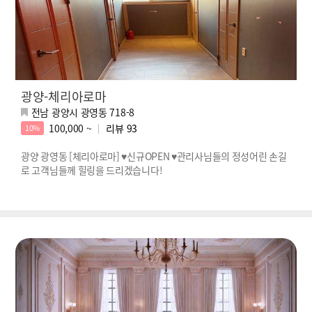
광양-체리아로마
전남 광양시 광영동 718-8
100,000 ~
리뷰
93
10%
광양 광영동 [체리아로마] ♥신규OPEN ♥관리사님들의 정성어린 손길
로 고객님들께 힐링을 드리겠습니다!