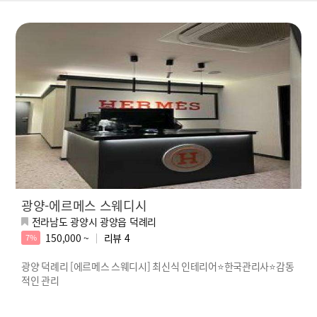
광양-에르메스 스웨디시
전라남도 광양시 광양읍 덕례리
150,000 ~
리뷰
4
7%
광양 덕례리 [에르메스 스웨디시] 최신식 인테리어⭐한국관리사⭐감동
적인 관리