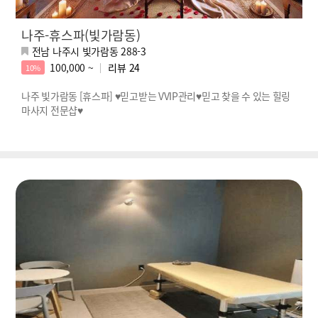
나주-휴스파(빛가람동)
전남 나주시 빛가람동 288-3
100,000 ~
리뷰
24
10%
나주 빛가람동 [휴스파] ♥믿고받는 VVIP관리♥믿고 찾을 수 있는 힐링
마사지 전문샵♥