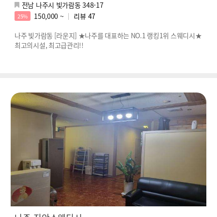
전남 나주시 빛가람동 348-17
150,000 ~
리뷰
47
25%
나주 빛가람동 [라운지] ★나주를 대표하는 NO.1 랭킹1위 스웨디시★
최고의시설, 최고급관리!!