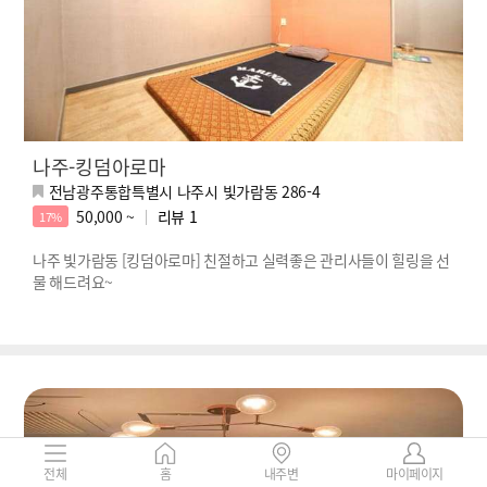
나주-킹덤아로마
전남광주통합특별시 나주시 빛가람동 286-4
50,000 ~
리뷰
1
17%
나주 빛가람동 [킹덤아로마] 친절하고 실력좋은 관리사들이 힐링을 선
물 해드려요~
전체
홈
내주변
마이페이지