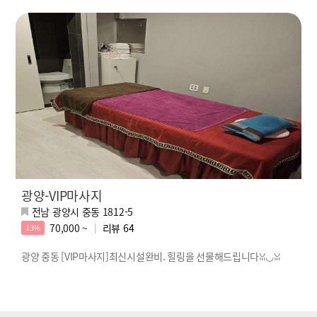
광양-VIP마사지
전남 광양시 중동 1812-5
70,000 ~
리뷰
64
13%
광양 중동 [VIP마사지]최신시설완비. 힐링을 선물해드립니다ꈍ◡ꈍ