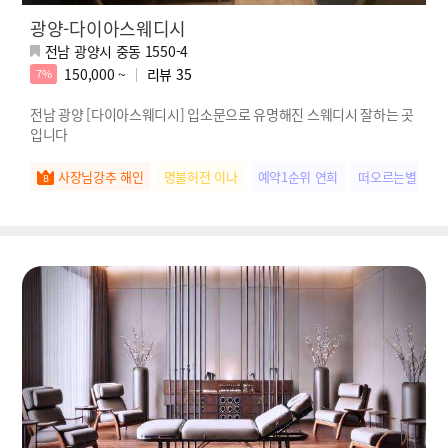
광양-다이아스웨디시
전남 광양시 중동 1550-4
150,000 ~
리뷰
35
7%
전남 광양 [다이아스웨디시] 입소문으로 유명해진 스웨디시 잘하는 곳
입니다
사장님강추 해인
명불허전 이나
예약1순위 연희
떠오르는별 민아