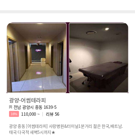
광양-어썸테라피
전남 광양시 중동 1639-5
110,000 ~
리뷰
56
16%
광양 중동 [어썸테라피] 사랑병원&터미널1분거리 젊은 한국,배트남.
태국 다국적 새벽5시까지★