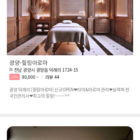
광양-힐링아로마
전남 광양시 광양읍 덕례리 1724-15
80,000 ~
리뷰
44
12%
광양 덕례리 [힐링아로마] 신규OPEN❤타이&아로마 관리❤실력파 한
국인관리사❤최고의 힐링!~~~~^^