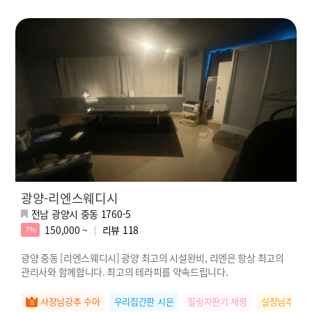
광양-리엔스웨디시
전남 광양시 중동 1760-5
150,000 ~
리뷰
118
7%
광양 중동 [리엔스웨디시] 광양 최고의 시설완비, 리엔은 항상 최고의
관리사와 함께합니다. 최고의 테라피를 약속드립니다.
사장님강추 수아
우리집간판 시은
힐링자판기 채령
실장님추천 