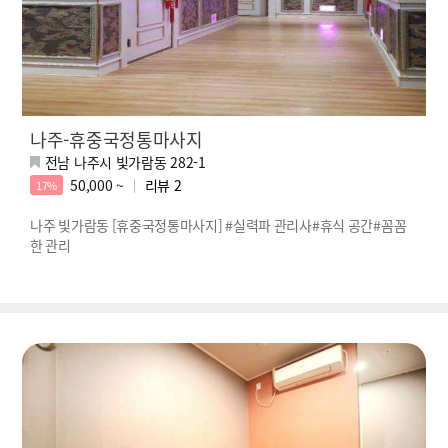
나주-휴중국정통마사지
전남 나주시 빛가람동 282-1
50,000 ~
리뷰
2
17%
나주 빛가람동 [휴중국정통마사지] #실력파 관리사#휴식 공간#꼼꼼
한 관리