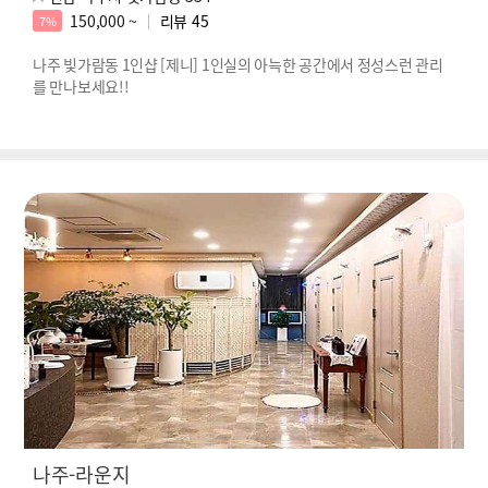
150,000 ~
리뷰
45
7%
나주 빛가람동 1인샵 [제니] 1인실의 아늑한 공간에서 정성스런 관리
를 만나보세요!!
나주-라운지