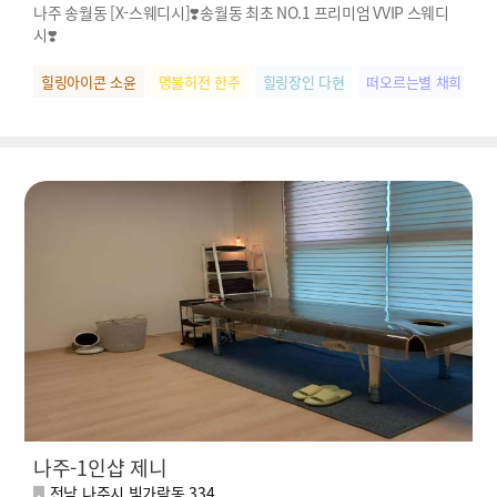
나주 송월동 [X-스웨디시]❣️송월동 최초 NO.1 프리미엄 VVIP 스웨디
시❣️
힐링아이콘 소윤
명불허전 한주
힐링장인 다현
떠오르는별 채희
나주-1인샵 제니
전남 나주시 빛가람동 334