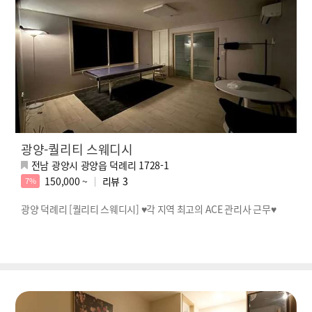
광양-퀄리티 스웨디시
전남 광양시 광양읍 덕례리 1728-1
150,000 ~
리뷰
3
7%
광양 덕례리 [퀄리티 스웨디시] ♥각 지역 최고의 ACE 관리사 근무♥