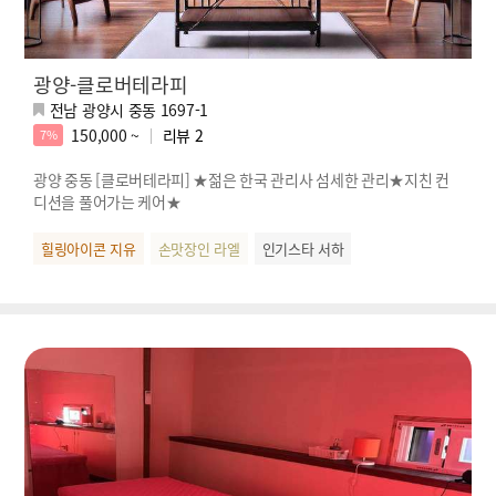
광양-클로버테라피
전남 광양시 중동 1697-1
150,000 ~
리뷰
2
7%
광양 중동 [클로버테라피] ★젊은 한국 관리사 섬세한 관리★지친 컨
디션을 풀어가는 케어★
힐링아이콘 지유
손맛장인 라엘
인기스타 서하