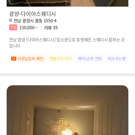
광양-다이아스웨디시
전남 광양시 중동 1550-4
150,000 ~
리뷰
35
7%
전남 광양 [다이아스웨디시] 입소문으로 유명해진 스웨디시 잘하는 곳
입니다
사장님강추 해인
명불허전 이나
예약1순위 연희
떠오르는별 민아