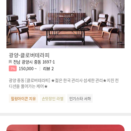
광양-클로버테라피
전남 광양시 중동 1697-1
150,000 ~
리뷰
2
7%
광양 중동 [클로버테라피] ★젊은 한국 관리사 섬세한 관리★지친 컨
디션을 풀어가는 케어★
힐링아이콘 지유
손맛장인 라엘
인기스타 서하