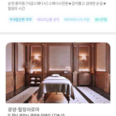
순천 풍덕동 [더샵스웨디시] 스웨디시전문★감미롭고 섬세한 손길★
힐링의 시간
우리집간판 무무
떠오르는별 유이
테라피마스터 지현
센스만점 신디
광양-힐링아로마
전남 광양시 광양읍 덕례리 1724-15