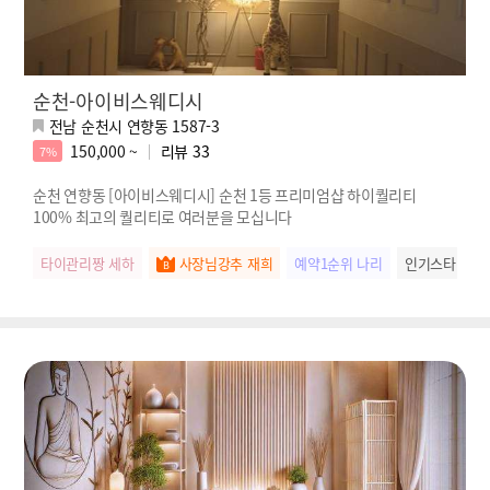
순천-아이비스웨디시
전남 순천시 연향동 1587-3
150,000 ~
리뷰
33
7%
순천 연향동 [아이비스웨디시] 순천 1등 프리미엄샵 하이퀄리티
100% 최고의 퀄리티로 여러분을 모십니다
타이관리짱 세하
사장님강추 재희
예약1순위 나리
인기스타 연서