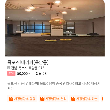
목포-명테라피(옥암동)
전남 목포시 옥암동 975
50,000 ~
리뷰
23
17%
목포 옥암동 [명테라피] 목포✡️남미 중국 관리사✡️최고 시설✡️내상시
환불
사장님강추 양양
사장님강추 릴리
사장님강추 하늘