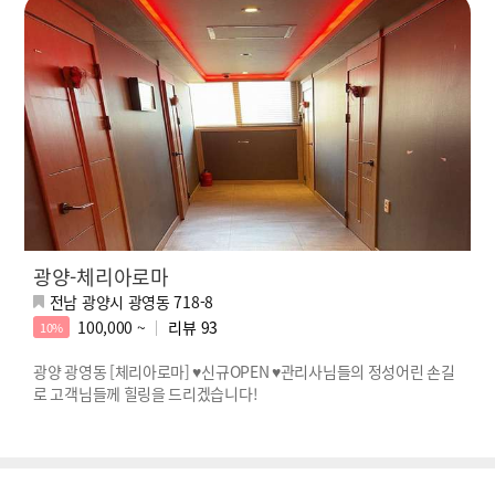
광양-체리아로마
전남 광양시 광영동 718-8
100,000 ~
리뷰
93
10%
광양 광영동 [체리아로마] ♥신규OPEN ♥관리사님들의 정성어린 손길
로 고객님들께 힐링을 드리겠습니다!