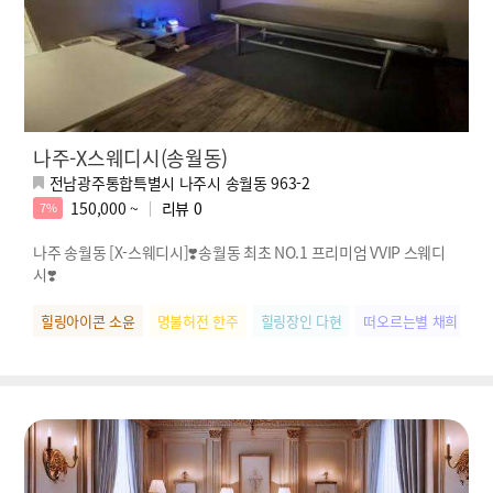
나주-X스웨디시(송월동)
전남광주통합특별시 나주시 송월동 963-2
150,000 ~
리뷰
0
7%
나주 송월동 [X-스웨디시]❣️송월동 최초 NO.1 프리미엄 VVIP 스웨디
시❣️
힐링아이콘 소윤
명불허전 한주
힐링장인 다현
떠오르는별 채희