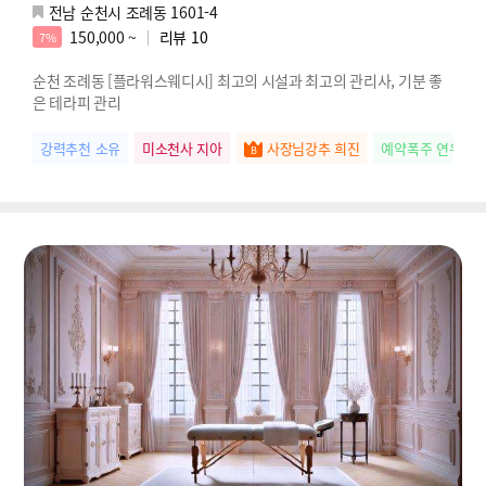
전남 순천시 조례동 1601-4
150,000 ~
리뷰
10
7%
순천 조례동 [플라워스웨디시] 최고의 시설과 최고의 관리사, 기분 좋
은 테라피 관리
강력추천 소유
미소천사 지아
사장님강추 희진
예약폭주 연우