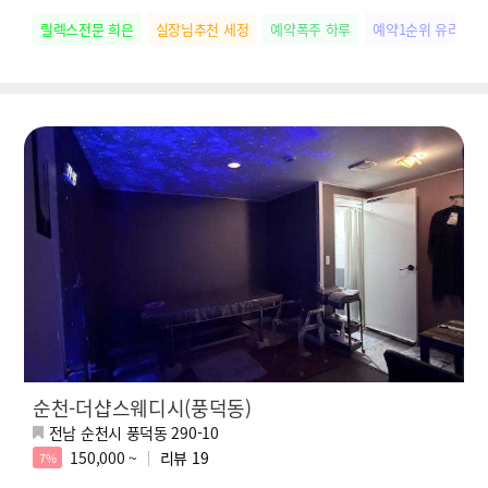
릴렉스전문 희은
실장님추천 세정
예약폭주 하루
예약1순위 유리
순천-더샵스웨디시(풍덕동)
전남 순천시 풍덕동 290-10
150,000 ~
리뷰
19
7%