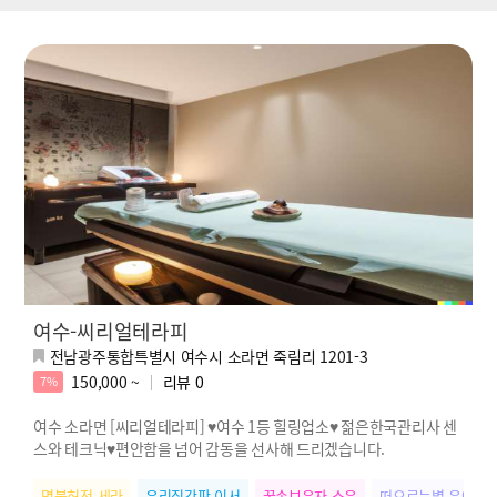
여수-씨리얼테라피
전남광주통합특별시 여수시 소라면 죽림리 1201-3
150,000 ~
리뷰
0
7%
여수 소라면 [씨리얼테라피] ♥여수 1등 힐링업소♥ 젊은한국관리사 센
스와 테크닉♥편안함을 넘어 감동을 선사해 드리겠습니다.
명불허전 세라
우리집간판 이서
꿀손보유자 소은
떠오르는별 은아