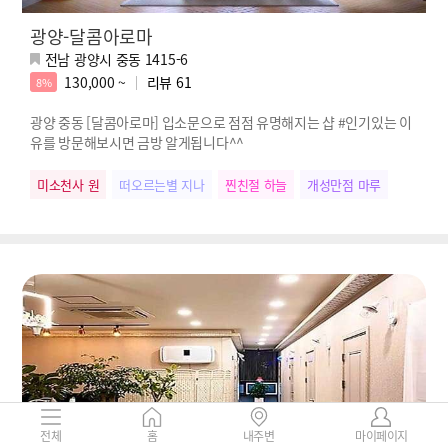
광양-달콤아로마
전남 광양시 중동 1415-6
130,000 ~
리뷰
61
8%
광양 중동 [달콤아로마] 입소문으로 점점 유명해지는 샵 #인기있는 이
유를 방문해보시면 금방 알게됩니다^^
미소천사 원
떠오르는별 지나
찐친절 하늘
개성만점 마루
전체
홈
내주변
마이페이지