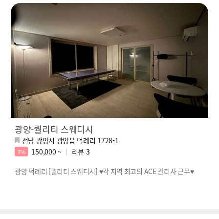
광양-퀄리티 스웨디시
전남 광양시 광양읍 덕례리 1728-1
150,000 ~
리뷰
3
7%
광양 덕례리 [퀄리티 스웨디시] ♥각 지역 최고의 ACE 관리사 근무♥