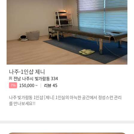
나주-1인샵 제니
전남 나주시 빛가람동 334
150,000 ~
리뷰
45
7%
나주 빛가람동 1인샵 [제니] 1인실의 아늑한 공간에서 정성스런 관리
를 만나보세요!!