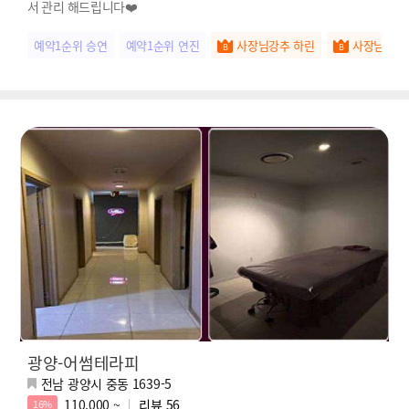
서 관리 해드립니다❤️
예약1순위 승연
예약1순위 연진
사장님강추 하린
사장님강추
광양-어썸테라피
전남 광양시 중동 1639-5
110,000 ~
리뷰
56
16%