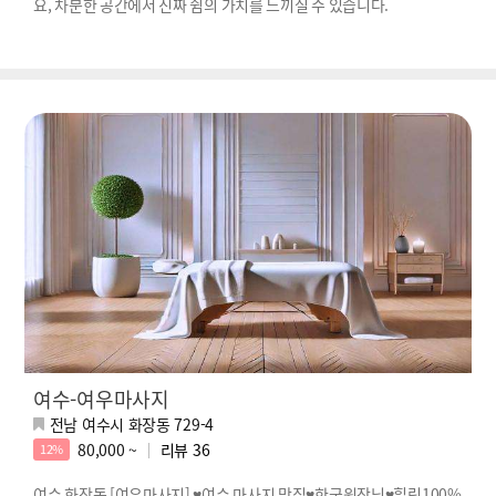
요, 차분한 공간에서 진짜 쉼의 가치를 느끼실 수 있습니다.
여수-여우마사지
전남 여수시 화장동 729-4
80,000 ~
리뷰
36
12%
여수 화장동 [여우마사지] ♥여수 마사지 맛집♥한국원장님♥힐링100%