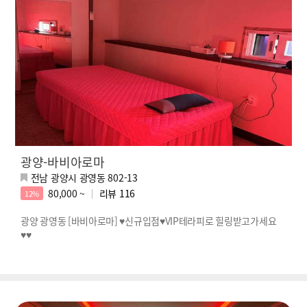
광양-바비아로마
전남 광양시 광영동 802-13
80,000 ~
리뷰
116
12%
광양 광영동 [바비아로마] ♥신규입점♥VIP테라피로 힐링받고가세요
♥♥