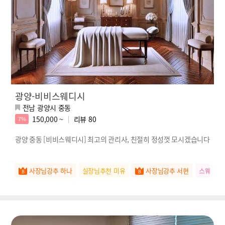
광양-비비스웨디시
전남 광양시 중동
150,000 ~
리뷰
80
7%
광양 중동 [비비스웨디시] 최고의 관리사, 친절히 정성껏 모시겠습니다
사장님강추 하나
실장님추천 미유
사장님강추 서현
스웨관리