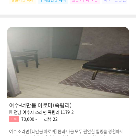
여수-너만봄 아로마(죽림리)
전남 여수시 소라면 죽림리 1179-2
70,000 ~
리뷰
22
13%
여수 소라면 [너만봄 아로마] 몸과 마음 모두 편안한 힐링을 경험하세