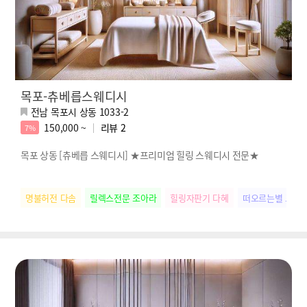
목포-츄베릅스웨디시
전남 목포시 상동 1033-2
150,000 ~
리뷰
2
7%
목포 상동 [츄베릅 스웨디시] ★프리미엄 힐링 스웨디시 전문★
명불허전 다솜
릴렉스전문 조아라
힐링자판기 다혜
떠오르는별 로리