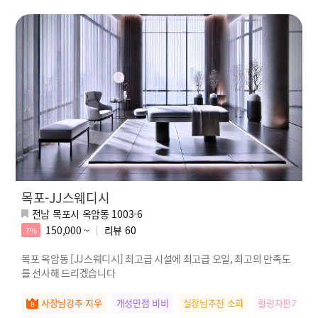
목포-JJ스웨디시
전남 목포시 옥암동 1003-6
150,000 ~
리뷰
60
7%
목포 옥암동 [JJ스웨디시] 최고급 시설에 최고급 오일, 최고의 만족도
를 선사해 드리겠습니다
사장님강추 지우
개성만점 비비
실장님추천 소희
힐링자판기 난