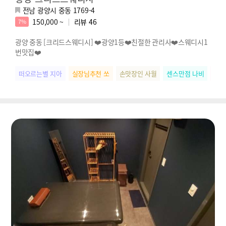
전남 광양시 중동 1769-4
150,000 ~
리뷰
46
7%
광양 중동 [크리드스웨디시] ❤️광양1등❤️친절한 관리사❤️스웨디시1
번맛집❤️
떠오르는별 지아
실장님추천 쏘
손맛장인 사월
센스만점 나비
스웨