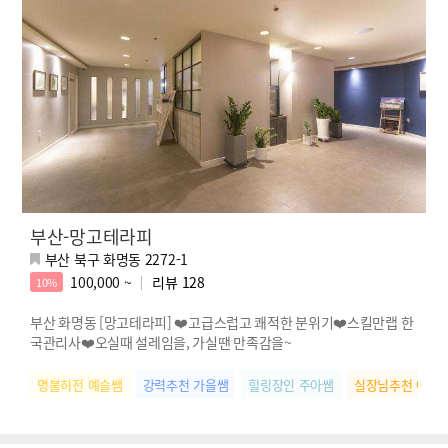
부산-망고테라피
부산 북구 화명동 2272-1
100,000 ~
리뷰
128
10%
부산 화명동 [망고테라피] ❤️고급스럽고 쾌적한 분위기❤️스킬만랩 한
국관리사❤️오실때 설레임을, 가실땐 만족감을~
명불허전 예슬쌤
강력추천 가을쌤
힐링장인 주아쌤
실장님추천 아름