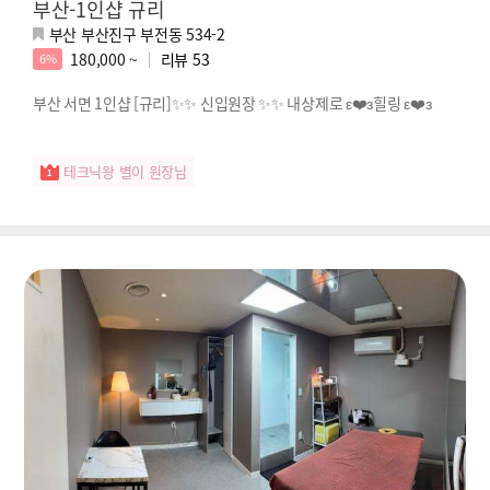
부산-1인샵 규리
부산 부산진구 부전동 534-2
180,000 ~
리뷰
53
6%
부산 서면 1인샵 [규리]✨✨ 신입원장 ✨✨ 내상제로 ε❤️з힐링 ε❤️з
테크닉왕 별이 원장님