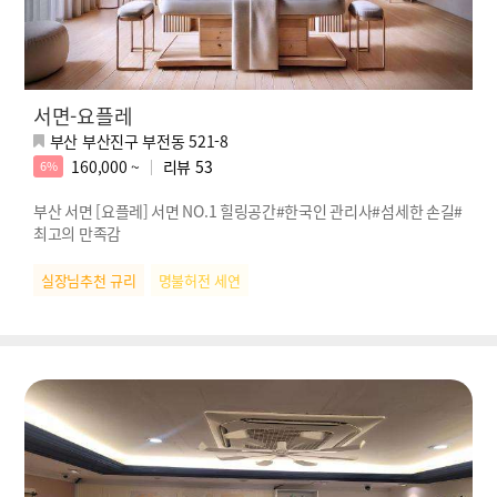
서면-요플레
부산 부산진구 부전동 521-8
160,000 ~
리뷰
53
6%
부산 서면 [요플레] 서면 NO.1 힐링공간#한국인 관리사#섬세한 손길#
최고의 만족감
실장님추천 규리
명불허전 세연