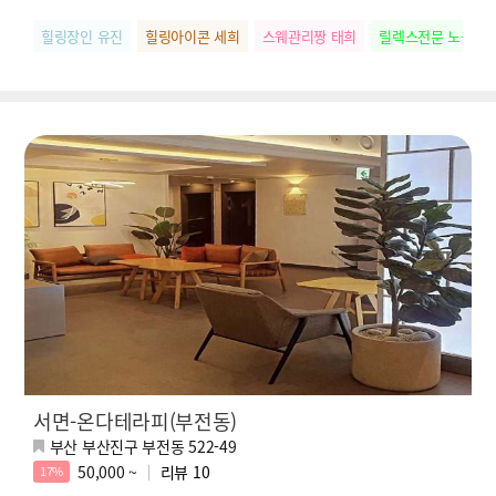
힐링장인 유진
힐링아이콘 세희
스웨관리짱 태희
릴렉스전문 노을
서면-온다테라피(부전동)
부산 부산진구 부전동 522-49
50,000 ~
리뷰
10
17%