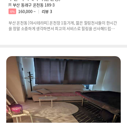
부산 동래구 온천동 189-3
160,000 ~
리뷰
3
6%
부산 온천동 [야시테라피] 온천장 1등가게, 젊은 힐링천사들이 한시간
을 정말 소중하게 생각하면서 최고의 서비스로 힐링을 선사해드립니
다!!!