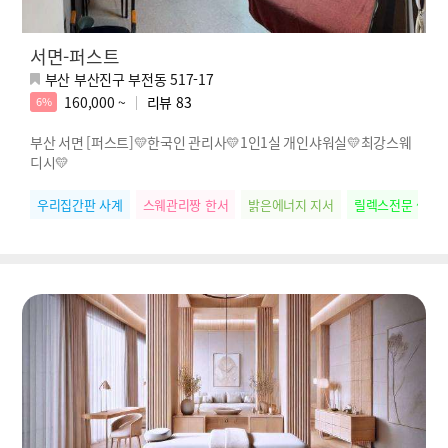
서면-퍼스트
부산 부산진구 부전동 517-17
160,000 ~
리뷰
83
6%
부산 서면 [퍼스트]💛한국인 관리사💛1인1실 개인샤워실💛최강스웨
디시💛
우리집간판 사계
스웨관리짱 한서
밝은에너지 지서
릴렉스전문 썸머