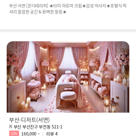
부산 서면 [온다테라피] ★타이 아로마 크림★감성 마사지★호텔식 럭
셔리 깔끔한 공간 & 완벽한 힐링★
부산-디저트(서면)
부산 부산진구 부전동 521-1
160,000 ~
리뷰
4
12%