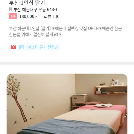
부산-1인샵 딸기
부산 해운대구 우동 643-1
180,000 ~
리뷰
116
6%
부산 해운대 1인샵 [딸기] ✴️해운대 릴렉싱 맛집 OPEN✴️매순간 한분
한분을 위해서 열심히 할게요!✴️
테라피마스터 딸기 원장님