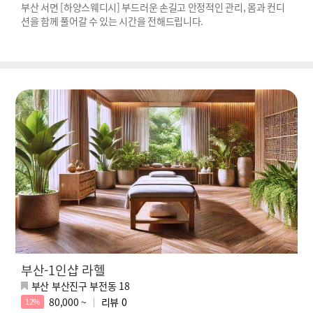
부산 서면 [하양스웨디시] 부드러운 손길고 안정적인 관리, 몸과 컨디
션을 함께 풀어갈 수 있는 시간을 전해드립니다.
부산-1인샵 라헬
부산 부산진구 부전동 18
80,000 ~
리뷰
0
12%