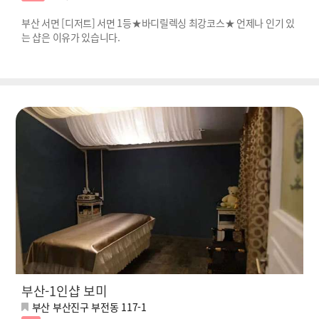
부산 서면 [디저트] 서면 1등★바디릴렉싱 최강코스★ 언제나 인기 있
는 샵은 이유가 있습니다.
부산-1인샵 보미
부산 부산진구 부전동 117-1