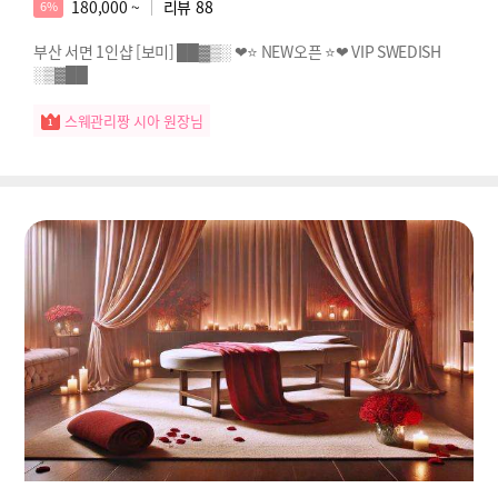
180,000 ~
리뷰
88
6%
부산 서면 1인샵 [보미] ██▓▒░ ❤⭐ NEW오픈 ⭐❤ VIP SWEDISH
░▒▓██
스웨관리짱 시아 원장님