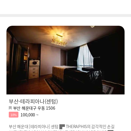
부산-테라피아나(센텀)
부산 해운대구 우동 1506
100,000 ~
10%
부산 해운대 [테라피아나] 센텀 █▀ THERAPHIS의 감각적인 손길