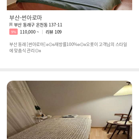
부산-썬아로마
부산 동래구 온천동 137-11
110,000 ~
리뷰
109
9%
부산 동래 [썬아로마] ʚ۞ɞ재방률100%ʚ۞ɞ오롯이 고객님의 스타일
에 맞춤식 관리۞ɞ