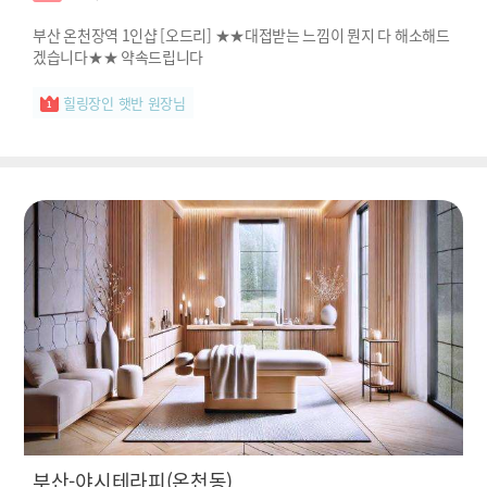
부산 온천장역 1인샵 [오드리] ★★대접받는 느낌이 뭔지 다 해소해드
겠습니다★★ 약속드립니다
힐링장인 햇반 원장님
부산-야시테라피(온천동)