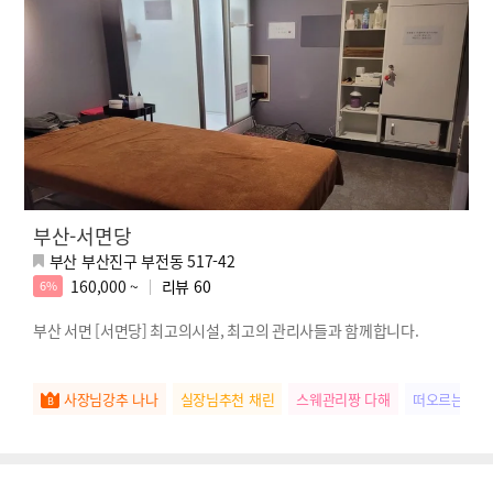
부산-서면당
부산 부산진구 부전동 517-42
160,000 ~
리뷰
60
6%
부산 서면 [서면당] 최고의시설, 최고의 관리사들과 함께합니다.
사장님강추 나나
실장님추천 채린
스웨관리짱 다해
떠오르는별 