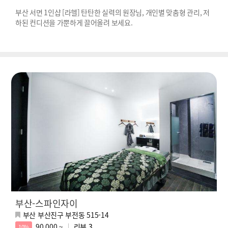
부산 서면 1인샵 [라헬] 탄탄한 실력의 원장님, 개인별 맞춤형 관리, 저
하된 컨디션을 가뿐하게 끌어올려 보세요.
부산-스파인자이
부산 부산진구 부전동 515-14
90,000 ~
리뷰
3
10%