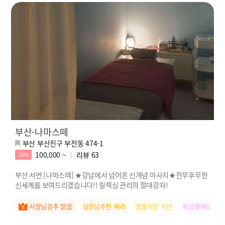
부산-나마스떼
부산 부산진구 부전동 474-1
100,000 ~
리뷰
63
10%
부산 서면 [나마스떼] ★강남에서 넘어온 신개념 마사지★전무후무한
신세계를 보여드리겠습니다!! 릴렉싱 관리의 절대강자!
사장님강추 맑음
실장님추천 혜리
명불허전 지연
왁싱잘해요 청