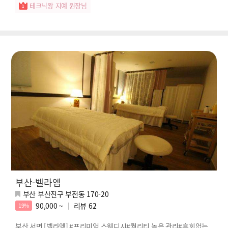
테크닉왕 지예 원장님
부산-벨라엠
부산 부산진구 부전동 170-20
90,000 ~
리뷰
62
19%
부산 서면 [벨라엠] #프리미엄 스웨디시#퀄리티 높은 관리#후회없는