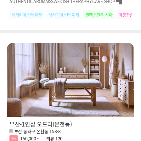
AUTHENTIC AROMA&SWEDISH THERAPHY CARE SHOP ▀█
테라피마스터 아델
테라피마스터 이화
릴렉스전문 시아
따뜻한손길 
부산-1인샵 오드리(온천동)
부산 동래구 온천동 153-8
150,000 ~
리뷰
120
7%