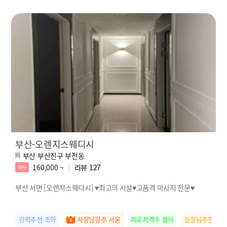
부산-오렌지스웨디시
부산 부산진구 부전동
160,000 ~
리뷰
127
6%
부산 서면 [오렌지스웨디시] ♥최고의 시설♥고품격 마사지 전문♥
강력추천 초아
사장님강추 서윤
피로저격수 봄이
실장님추천 하