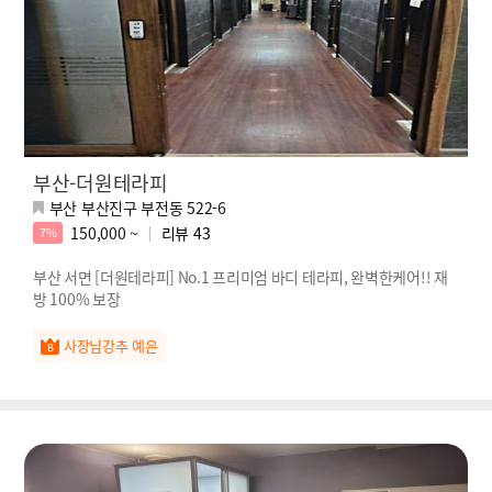
부산-더원테라피
부산 부산진구 부전동 522-6
150,000 ~
리뷰
43
7%
부산 서면 [더원테라피] No.1 프리미엄 바디 테라피, 완벽한케어!! 재
방 100% 보장
사장님강추 예은