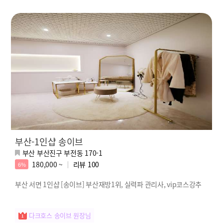
부산-1인샵 송이브
부산 부산진구 부전동 170-1
180,000 ~
리뷰
100
6%
부산 서면 1인샵 [송이브] 부산재방1위, 실력파 관리사, vip코스강추
다크호스 송이브 원장님