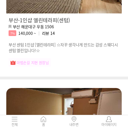
부산-1인샵 엘린테라피(센텀)
부산 해운대구 우동 1506
140,000 ~
리뷰
14
7%
부산 센텀 1인샵 [엘린테라피] ☆자꾸 생각나게 만드는 감성 스웨디시
센텀 엘린입니다!☆
마법손길 지현 원장님
전체
홈
내주변
마이페이지