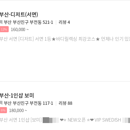
부산-디저트(서면)
부산 부산진구 부전동 521-1
리뷰
4
160,000 ~
12%
부산 서면 [디저트] 서면 1등★바디릴렉싱 최강코스★ 언제나 인기 있
부산-1인샵 보미
부산 부산진구 부전동 117-1
리뷰
88
180,000 ~
6%
부산 서면 1인샵 [보미] ██▓▒░ ❤⭐ NEW오픈 ⭐❤ VIP SWEDISH ░▒