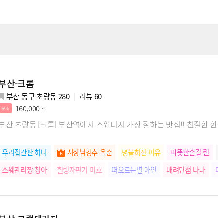
부산-크롬
부산 동구 초량동 280
리뷰
60
160,000 ~
6%
부산 초량동 [크롬] 부산역에서 스웨디시 가장 잘하는 맛집!! 친절한 
우리집간판 하나
사장님강추 옥순
명불허전 미유
따뜻한손길 린
스웨관리짱 청아
힐링자판기 미호
떠오르는별 아인
배려만점 나나