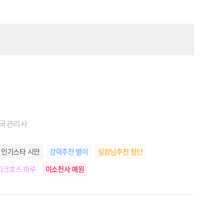
한국관리사
인기스타 시안
강력추천 별이
실장님추천 청단
다크호스 하루
미소천사 예원