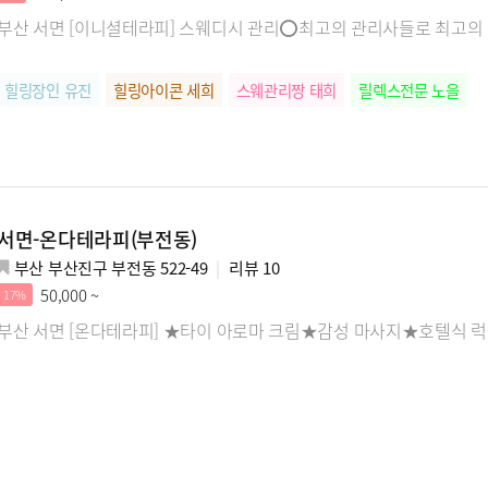
부산 서면 [이니셜테라피] 스웨디시 관리⭕최고의 관리사들로 최고
힐링장인 유진
힐링아이콘 세희
스웨관리짱 태희
릴렉스전문 노을
서면-온다테라피(부전동)
부산 부산진구 부전동 522-49
리뷰
10
50,000 ~
17%
부산 서면 [온다테라피] ★타이 아로마 크림★감성 마사지★호텔식 럭