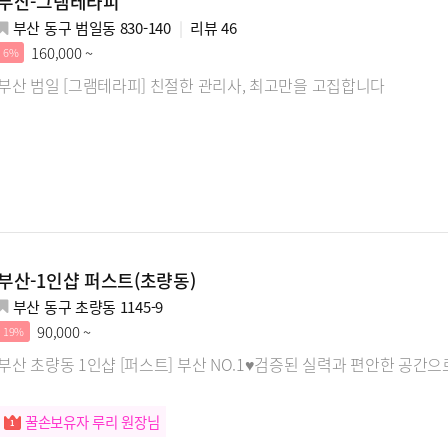
부산-그램테라피
부산 동구 범일동 830-140
리뷰
46
160,000 ~
6%
부산 범일 [그램테라피] 친절한 관리사, 최고만을 고집합니다
부산-1인샵 퍼스트(초량동)
부산 동구 초량동 1145-9
90,000 ~
19%
부산 초량동 1인샵 [퍼스트] 부산 NO.1♥검증된 실력과 편안한 공간으
꿀손보유자 루리 원장님