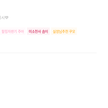
디시💛
힐링자판기 주아
미소천사 솜이
실장님추천 쿠모