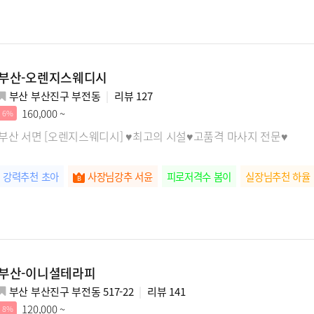
부산-오렌지스웨디시
부산 부산진구 부전동
리뷰
127
160,000 ~
6%
부산 서면 [오렌지스웨디시] ♥최고의 시설♥고품격 마사지 전문♥
강력추천 초아
사장님강추 서윤
피로저격수 봄이
실장님추천 하율
부산-이니셜테라피
부산 부산진구 부전동 517-22
리뷰
141
120,000 ~
8%