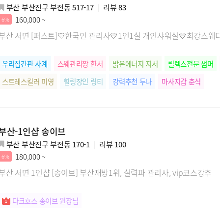
부산 부산진구 부전동 517-17
리뷰
83
160,000 ~
6%
부산 서면 [퍼스트]💛한국인 관리사💛1인1실 개인샤워실💛최강스웨
우리집간판 사계
스웨관리짱 한서
밝은에너지 지서
릴렉스전문 썸머
스트레스킬러 미영
힐링장인 링티
강력추천 두나
마사지갑 춘식
부산-1인샵 송이브
부산 부산진구 부전동 170-1
리뷰
100
180,000 ~
6%
부산 서면 1인샵 [송이브] 부산재방1위, 실력파 관리사, vip코스강추
다크호스 송이브 원장님