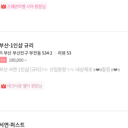
스웨관리짱 시아 원장님
부산-1인샵 규리
부산 부산진구 부전동 534-2
리뷰
53
180,000 ~
6%
부산 서면 1인샵 [규리]✨✨ 신입원장 ✨✨ 내상제로 ε❤️з힐링 ε❤️з
테크닉왕 별이 원장님
서면-퍼스트