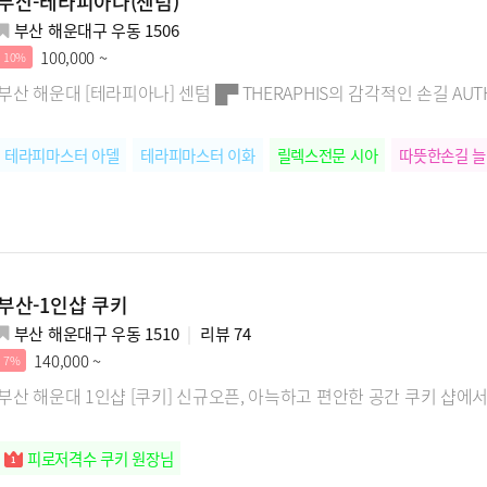
부산-테라피아나(센텀)
부산 해운대구 우동 1506
100,000 ~
10%
부산 해운대 [테라피아나] 센텀 █▀ THERAPHIS의 감각적인 손길 AUTHEN
테라피마스터 아델
테라피마스터 이화
릴렉스전문 시아
따뜻한손길 
부산-1인샵 쿠키
부산 해운대구 우동 1510
리뷰
74
140,000 ~
7%
부산 해운대 1인샵 [쿠키] 신규오픈, 아늑하고 편안한 공간 쿠키 샵에
피로저격수 쿠키 원장님