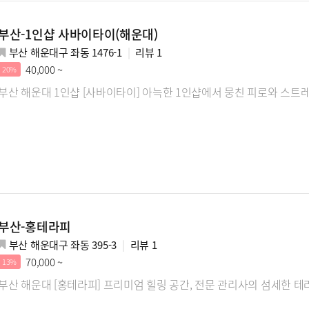
부산-1인샵 사바이타이(해운대)
부산 해운대구 좌동 1476-1
리뷰
1
40,000 ~
20%
부산 해운대 1인샵 [사바이타이] 아늑한 1인샵에서 뭉친 피로와 스트레
부산-홍테라피
부산 해운대구 좌동 395-3
리뷰
1
70,000 ~
13%
부산 해운대 [홍테라피] 프리미엄 힐링 공간, 전문 관리사의 섬세한 