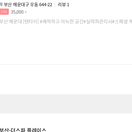
부산 해운대구 우동 644-22
리뷰
1
35,000 ~
23%
부산 해운대 [텐타이] #쾌적하고 아늑한 공간#실력파관리사#스페셜 
부산-더스파 플레이스