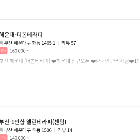
해운대-더봄테라피
부산 해운대구 좌동 1465-1
리뷰
57
160,000 ~
6%
부산 해운대 [더봄테라피] ❤️해운대 신규오픈 ❤️한국인 관리사님❤️
부산-1인샵 엘린테라피(센텀)
부산 해운대구 우동 1506
리뷰
14
140,000 ~
7%