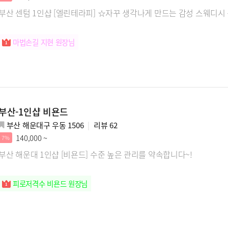
부산 센텀 1인샵 [엘린테라피] ☆자꾸 생각나게 만드는 감성 스웨디시
마법손길 지현 원장님
부산-1인샵 비욘드
부산 해운대구 우동 1506
리뷰
62
140,000 ~
7%
부산 해운대 1인샵 [비욘드] 수준 높은 관리를 약속합니다~!
피로저격수 비욘드 원장님