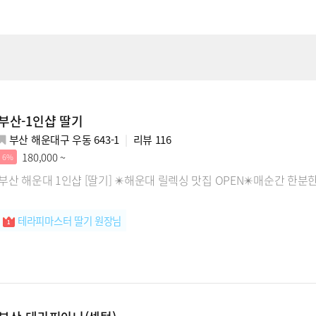
부산-1인샵 딸기
부산 해운대구 우동 643-1
리뷰
116
180,000 ~
6%
부산 해운대 1인샵 [딸기] ✴️해운대 릴렉싱 맛집 OPEN✴️매순간 한분
테라피마스터 딸기 원장님