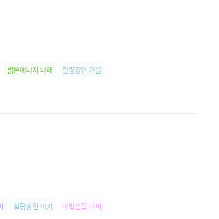
밝은에너지 나래
힐링장인 가을
아
힐링장인 미키
마법손길 라미