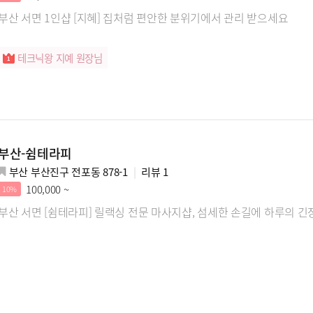
부산 서면 1인샵 [지혜] 집처럼 편안한 분위기에서 관리 받으세요
테크닉왕 지예 원장님
부산-쉼테라피
부산 부산진구 전포동 878-1
리뷰
1
100,000 ~
10%
부산 서면 [쉼테라피] 릴랙싱 전문 마사지샵, 섬세한 손길에 하루의 