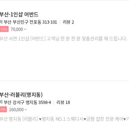
부산-1인샵 어반드
부산 부산진구 전포동 313-101
리뷰
2
70,000 ~
13%
부산 서면 1인샵 [어반드] 고객님 한 분 한 분 맞춤관리를 해 드립니다.
부산-러블리(명지동)
부산 강서구 명지동 3598-4
리뷰
18
160,000 ~
6%
부산 명지동 [러블리] ♥명지동 NO.1 스웨디시♥균형 잡힌 전문 케어♥