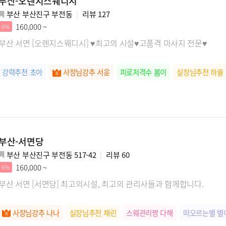
부산-오렌지스웨디시
부산 부산진구 부전동
리뷰
127
160,000 ~
6%
부산 서면 [오렌지스웨디시] ♥최고의 시설♥고품격 마사지 전문♥
강력추천 초아
사장님강추 서윤
피로저격수 봄이
실장님추천 하율
부산-서면당
부산 부산진구 부전동 517-42
리뷰
60
160,000 ~
6%
부산 서면 [서면당] 최고의시설, 최고의 관리사들과 함께합니다.
사장님강추 나나
실장님추천 채린
스웨관리짱 다해
떠오르는별 별