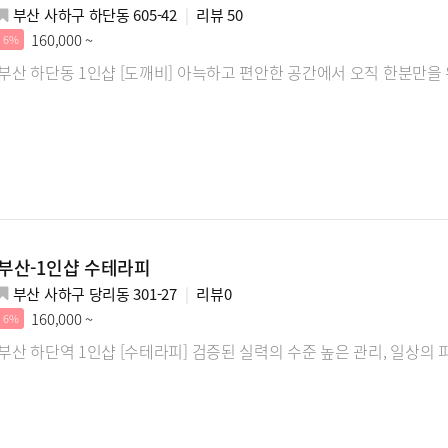
부산 사하구 하단동 605-42
리뷰
50
160,000 ~
6%
부산 하단동 1인샵 [도깨비] 아늑하고 편안한 공간에서 오직 한분만을
부산-1인샵 수테라피
부산 사하구 당리동 301-27
리뷰
0
160,000 ~
6%
부산 하단역 1인샵 [수테라피] 검증된 실력의 수준 높은 관리, 일상의