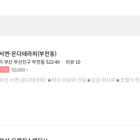
서면-온다테라피(부전동)
부산 부산진구 부전동 522-49
리뷰
10
50,000 ~
17%
부산 서면 [온다테라피] ★타이 아로마 크림★감성 마사지★호텔식 럭