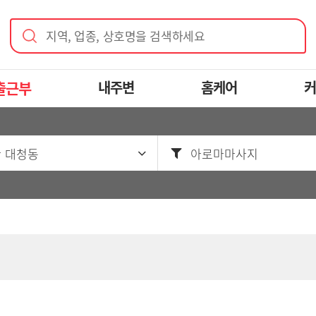
지역, 업종, 상호명을 검색하세요
출근부
내주변
홈케어
커
 대청동
아로마마사지