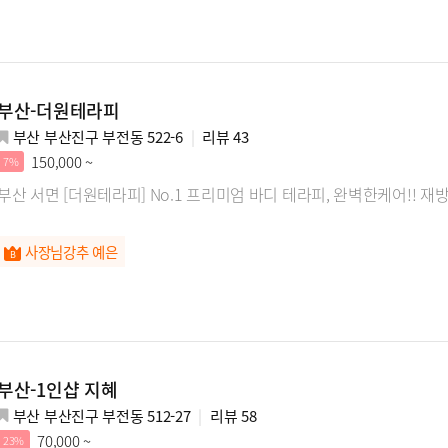
부산-더원테라피
부산 부산진구 부전동 522-6
리뷰
43
150,000 ~
7%
부산 서면 [더원테라피] No.1 프리미엄 바디 테라
사장님강추 예은
부산-1인샵 지혜
부산 부산진구 부전동 512-27
리뷰
58
70,000 ~
23%