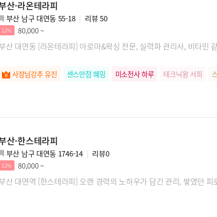
부산-라온테라피
부산 남구 대연동 55-18
리뷰
50
80,000 ~
12%
부산 대연동 [라온테라피] 아로마&왁싱 전문, 실력파 관리사, 비타민 
사장님강추 유진
센스만점 혜밍
미소천사 하루
테크닉왕 서희
부산-한스테라피
부산 남구 대연동 1746-14
리뷰
0
80,000 ~
12%
부산 대연역 [한스테라피] 오랜 경력의 노하우가 담긴 관리, 쌓였던 