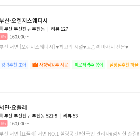
부산-오렌지스웨디시
부산 부산진구 부전동
리뷰
127
160,000 ~
6%
부산 서면 [오렌지스웨디시] ♥최고의 시설♥고품격 마사지 전문♥
강력추천 초아
사장님강추 서윤
피로저격수 봄이
실장님추천 하율
서면-요플레
부산 부산진구 부전동 521-8
리뷰
53
160,000 ~
6%
부산 서면 [요플레] 서면 NO.1 힐링공간#한국인 관리사#섬세한 손길