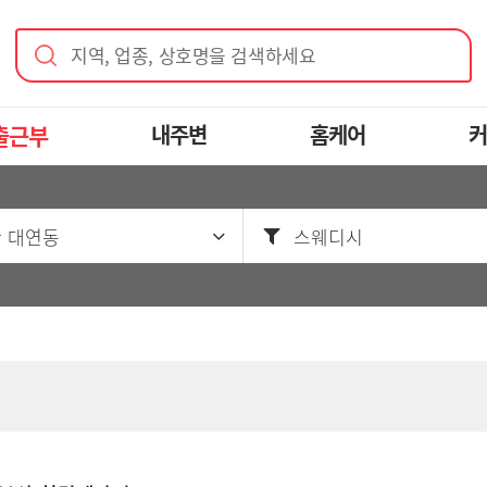
지역, 업종, 상호명을 검색하세요
출근부
내주변
홈케어
커
 대연동
스웨디시