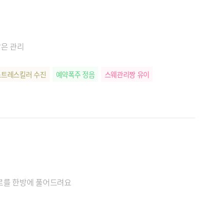
같은 관리
스트레스킬러 수진
예약폭주 정음
스웨관리짱 유이
피로를 한방에 풀어드려요