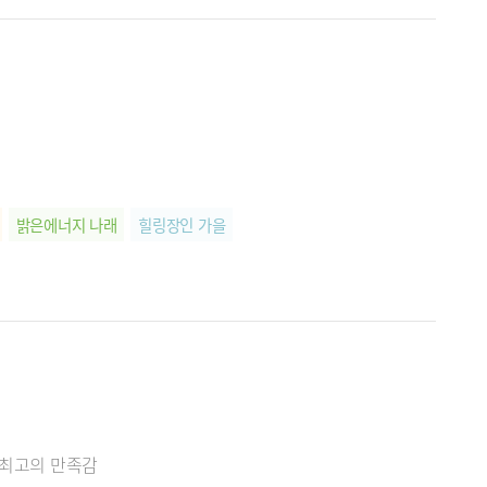
밝은에너지 나래
힐링장인 가을
#최고의 만족감