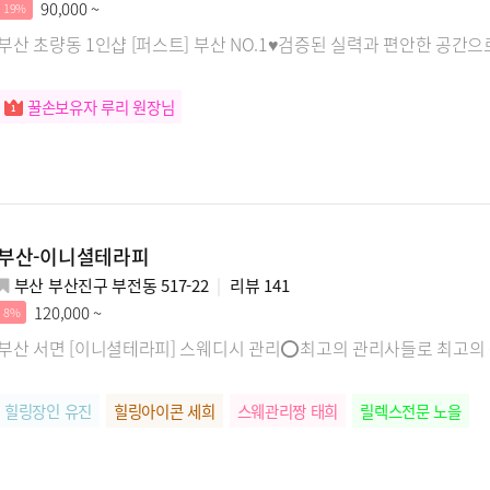
90,000 ~
19%
부산 초량동 1인샵 [퍼스트] 부산 NO.1♥검증된 실력과 편안한 공간으
꿀손보유자 루리 원장님
부산-이니셜테라피
부산 부산진구 부전동 517-22
리뷰
141
120,000 ~
8%
부산 서면 [이니셜테라피] 스웨디시 관리⭕최고의 관리사들로 최고
힐링장인 유진
힐링아이콘 세희
스웨관리짱 태희
릴렉스전문 노을