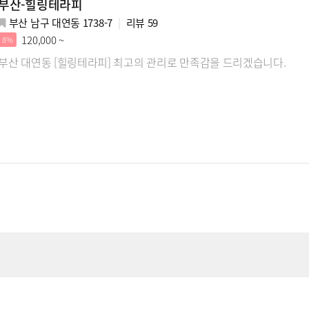
부산-힐링테라피
부산 남구 대연동 1738-7
리뷰
59
120,000 ~
8%
부산 대연동 [힐링테라피] 최고의 관리로 만족감을 드리겠습니다.