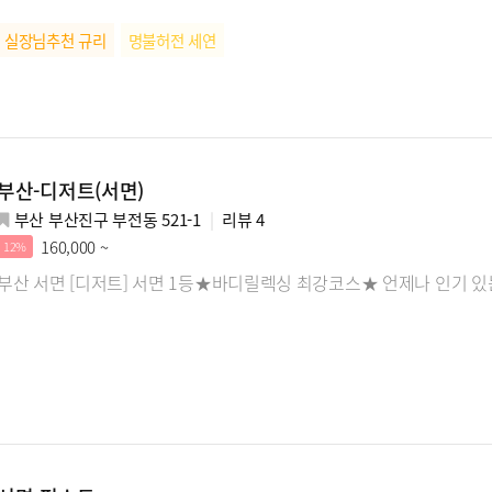
실장님추천 규리
명불허전 세연
부산-디저트(서면)
부산 부산진구 부전동 521-1
리뷰
4
160,000 ~
12%
부산 서면 [디저트] 서면 1등★바디릴렉싱 최강코스★ 언제나 인기 있