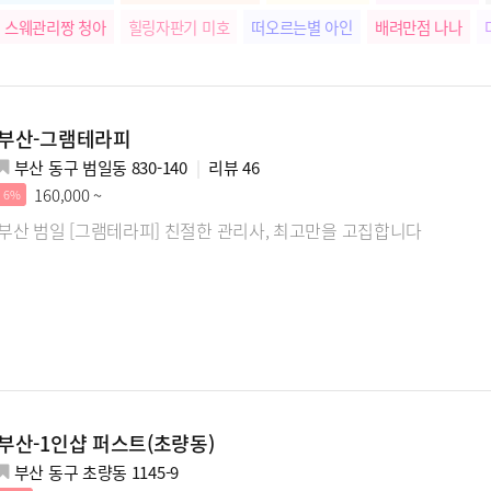
스웨관리짱 청아
힐링자판기 미호
떠오르는별 아인
배려만점 나나
부산-그램테라피
부산 동구 범일동 830-140
리뷰
46
160,000 ~
6%
부산 범일 [그램테라피] 친절한 관리사, 최고만을 고집합니다
부산-1인샵 퍼스트(초량동)
부산 동구 초량동 1145-9