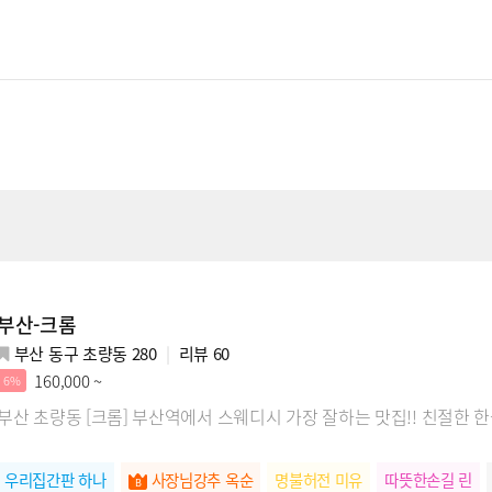
부산-크롬
부산 동구 초량동 280
리뷰
60
160,000 ~
6%
부산 초량동 [크롬] 부산역에서 스웨디시 가장 잘하는 맛집!! 친절한 
우리집간판 하나
사장님강추 옥순
명불허전 미유
따뜻한손길 린