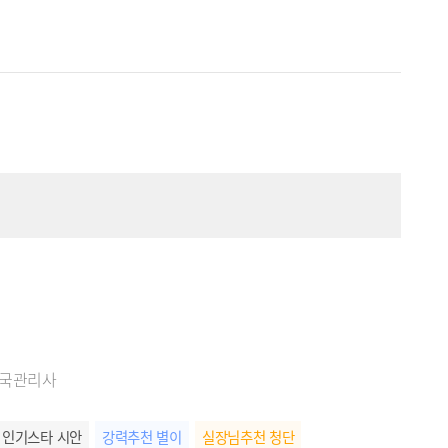
한국관리사
인기스타 시안
강력추천 별이
실장님추천 청단